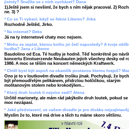
jistoty? Snažíte se z nich vycházet? Dana
1)Ještě jsem si nevšiml, že bych s ním nějak pracoval. 2) Roz
ne. 3) ?
* Co se Ti vybaví, když se řekne Liberec? Jirka
Rozhodně Ještěd, Jirko.
* Na internet? Deks
Já na ty internetové chaty moc nejsem.
* Mohu se zeptat, kterou knihu jsi četl naposledy? A tvoje oblí
hudba? Jana z Liberce
Baudolino od Eca. Té hudby je hodně. Těď konkrétně po návš
koncertu Einstuerzende Neubauten jejich všechny desky od r
1986. A moc se těším na koncert německých Kraftwerk.
* Chtěl byst být aspoň na okamžik postavou kterou hraješ? Mar
Ono je to v loutkovém divadle trošku jinak. Pochybuji, že bych
být přemoudřelým pelikánem, přidrzlou holčičkou, starým
molitanovým stolem nebo krokodýlem...
* Který druh loutek ti nejvíce sedí? Alena
Určitě marionety, ale mám rád jakýkoliv druh loutek, pokud s
moc nezápasí.
* Jaké představení, ve vašem divadle je pro diváka nejzajímavěj
Myslím že to, které má drive a těch tu máme skoro většinu.