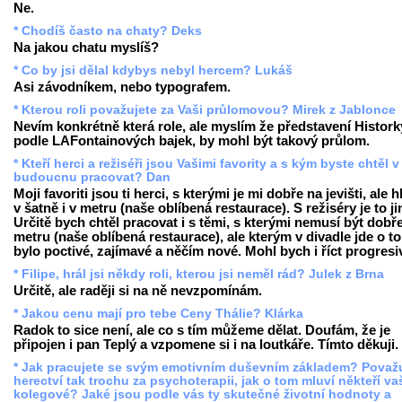
Ne.
* Chodíš často na chaty? Deks
Na jakou chatu myslíš?
* Co by jsi dělal kdybys nebyl hercem? Lukáš
Asi závodníkem, nebo typografem.
* Kterou roli považujete za Vaši průlomovou? Mirek z Jablonce
Nevím konkrétně která role, ale myslím že představení Histork
podle LAFontainových bajek, by mohl být takový průlom.
* Kteří herci a režiséři jsou Vašimi favority a s kým byste chtěl v
budoucnu pracovat? Dan
Moji favoriti jsou ti herci, s kterými je mi dobře na jevišti, ale 
v šatně i v metru (naše oblíbená restaurace). S režiséry je to ji
Určitě bych chtěl pracovat i s těmi, s kterými nemusí být dobř
metru (naše oblíbená restaurace), ale kterým v divadle jde o to
bylo poctivé, zajímavé a něčím nové. Mohl bych i říct progresi
* Filipe, hrál jsi někdy roli, kterou jsi neměl rád? Julek z Brna
Určitě, ale raději si na ně nevzpomínám.
* Jakou cenu mají pro tebe Ceny Thálie? Klárka
Radok to sice není, ale co s tím můžeme dělat. Doufám, že je
připojen i pan Teplý a vzpomene si i na loutkáře. Tímto děkuji.
* Jak pracujete se svým emotivním duševním základem? Považ
herectví tak trochu za psychoterapii, jak o tom mluví někteří va
kolegové? Jaké jsou podle vás ty skutečné životní hodnoty a