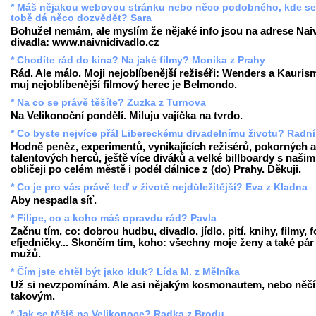
* Máš nějakou webovou stránku nebo něco podobného, kde se
tobě dá něco dozvědět? Sara
Bohužel nemám, ale myslím že nějaké info jsou na adrese Nai
divadla: www.naivnidivadlo.cz
* Chodíte rád do kina? Na jaké filmy? Monika z Prahy
Rád. Ale málo. Moji nejoblíbenější režiséři: Wenders a Kauris
muj nejoblíbenější filmový herec je Belmondo.
* Na co se právě těšíte? Zuzka z Turnova
Na Velikonoční pondělí. Miluju vajíčka na tvrdo.
* Co byste nejvíce přál Libereckému divadelnímu životu? Radní
Hodně peněz, experimentů, vynikajících režisérů, pokorných a
talentových herců, ještě více diváků a velké billboardy s našim
obličeji po celém městě i podél dálnice z (do) Prahy. Děkuji.
* Co je pro vás právě teď v životě nejdůležitější? Eva z Kladna
Aby nespadla síť.
* Filipe, co a koho máš opravdu rád? Pavla
Začnu tím, co: dobrou hudbu, divadlo, jídlo, pití, knihy, filmy, f
efjedničky... Skončím tím, koho: všechny moje ženy a také pár
mužů.
* Čím jste chtěl být jako kluk? Lída M. z Mělníka
Už si nevzpomínám. Ale asi nějakým kosmonautem, nebo něč
takovým.
* Jak se těšíš na Velikonoce? Radka z Brodu