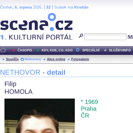
,
, |
|
32
Čtvrtek
6. srpena
2026
Svátek má
Kristián
Scéna.cz
NA
ČASOPIS
KDY, KDE, CO, KDO
SPECIÁLNÍ
SLUŽBY/INFO
Soutěže
Nethovory
Akce online
Fotogalerie
NETHOVOR
- detail
Filip
HOMOLA
* 1969
Praha
ČR