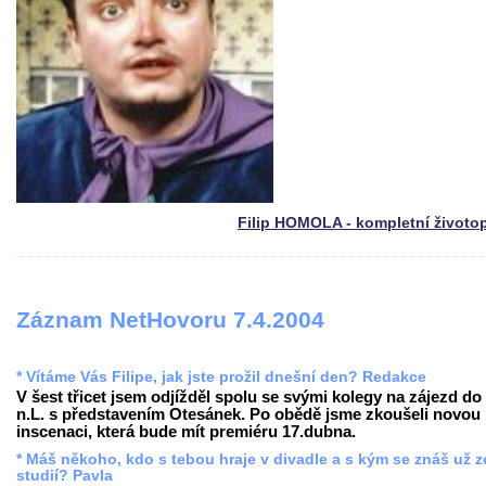
Filip HOMOLA - kompletní životo
Záznam NetHovoru 7.4.2004
* Vítáme Vás Filipe, jak jste prožil dnešní den? Redakce
V šest třicet jsem odjížděl spolu se svými kolegy na zájezd do
n.L. s představením Otesánek. Po obědě jsme zkoušeli novou
inscenaci, která bude mít premiéru 17.dubna.
* Máš někoho, kdo s tebou hraje v divadle a s kým se znáš už z
studií? Pavla