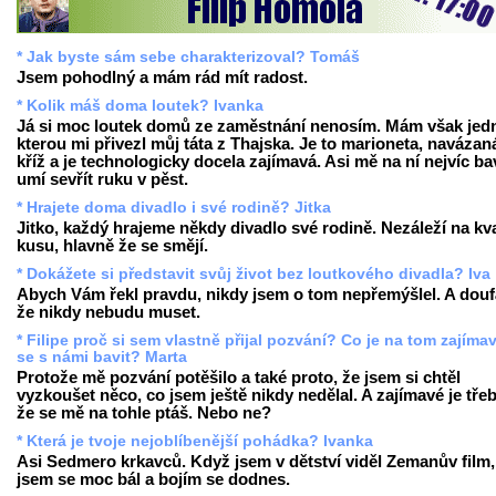
* Jak byste sám sebe charakterizoval? Tomáš
Jsem pohodlný a mám rád mít radost.
* Kolik máš doma loutek? Ivanka
Já si moc loutek domů ze zaměstnání nenosím. Mám však jed
kterou mi přivezl můj táta z Thajska. Je to marioneta, navázan
kříž a je technologicky docela zajímavá. Asi mě na ní nejvíc bav
umí sevřít ruku v pěst.
* Hrajete doma divadlo i své rodině? Jitka
Jitko, každý hrajeme někdy divadlo své rodině. Nezáleží na kva
kusu, hlavně že se smějí.
* Dokážete si představit svůj život bez loutkového divadla? Iva
Abych Vám řekl pravdu, nikdy jsem o tom nepřemýšlel. A dou
že nikdy nebudu muset.
* Filipe proč si sem vlastně přijal pozvání? Co je na tom zajíma
se s námi bavit? Marta
Protože mě pozvání potěšilo a také proto, že jsem si chtěl
vyzkoušet něco, co jsem ještě nikdy nedělal. A zajímavé je třeb
že se mě na tohle ptáš. Nebo ne?
* Která je tvoje nejoblíbenější pohádka? Ivanka
Asi Sedmero krkavců. Když jsem v dětství viděl Zemanův film,
jsem se moc bál a bojím se dodnes.