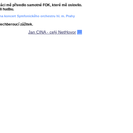
áci mě přivedlo samotné FOK, které mě oslovilo.
i hudbu.
ít na koncert Symfonického orchestru hl. m. Prahy
dechberoucí zážitek.
Jan CINA - celý NetHovor