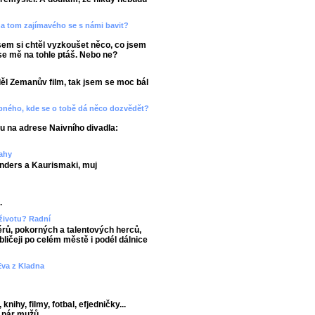
e na tom zajímavého se s námi bavit?
jsem si chtěl vyzkoušet něco, co jsem
e se mě na tohle ptáš. Nebo ne?
ěl Zemanův film, tak jsem se moc bál
ného, kde se o tobě dá něco dozvědět?
u na adrese Naivního divadla:
rahy
Wenders a Kaurismaki, muj
.
 životu? Radní
érů, pokorných a talentových herců,
bličeji po celém městě i podél dálnice
 Eva z Kladna
knihy, filmy, fotbal, efjedničky...
 pár mužů.