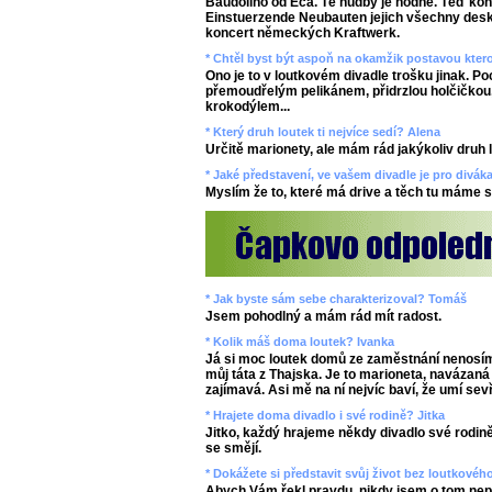
Baudolino od Eca. Té hudby je hodně. Těď ko
Einstuerzende Neubauten jejich všechny desk
koncert německých Kraftwerk.
* Chtěl byst být aspoň na okamžik postavou ktero
Ono je to v loutkovém divadle trošku jinak. Po
přemoudřelým pelikánem, přidrzlou holčičko
krokodýlem...
* Který druh loutek ti nejvíce sedí? Alena
Určitě marionety, ale mám rád jakýkoliv druh
* Jaké představení, ve vašem divadle je pro divák
Myslím že to, které má drive a těch tu máme s
* Jak byste sám sebe charakterizoval? Tomáš
Jsem pohodlný a mám rád mít radost.
* Kolik máš doma loutek? Ivanka
Já si moc loutek domů ze zaměstnání nenosím
můj táta z Thajska. Je to marioneta, navázaná 
zajímavá. Asi mě na ní nejvíc baví, že umí sevř
* Hrajete doma divadlo i své rodině? Jitka
Jitko, každý hrajeme někdy divadlo své rodině
se smějí.
* Dokážete si představit svůj život bez loutkovéh
Abych Vám řekl pravdu, nikdy jsem o tom nep