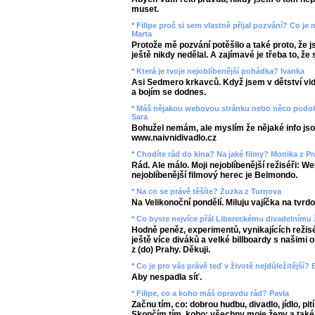
muset.
* Filipe proč si sem vlastně přijal pozvání? Co j
Marta
Protože mě pozvání potěšilo a také proto, že 
ještě nikdy nedělal. A zajímavé je třeba to, ž
* Která je tvoje nejoblíbenější pohádka? Ivanka
Asi Sedmero krkavců. Když jsem v dětství vid
a bojím se dodnes.
* Máš nějakou webovou stránku nebo něco podob
Sara
Bohužel nemám, ale myslím že nějaké info jso
www.naivnidivadlo.cz
* Chodíte rád do kina? Na jaké filmy? Monika z P
Rád. Ale málo. Moji nejoblíbenější režiséři: 
nejoblíbenější filmový herec je Belmondo.
* Na co se právě těšíte? Zuzka z Turnova
Na Velikonoční pondělí. Miluju vajíčka na tvrdo
* Co byste nejvíce přál Libereckému divadelnímu
Hodně peněz, experimentů, vynikajících režis
ještě více diváků a velké billboardy s našimi o
z (do) Prahy. Děkuji.
* Co je pro vás právě teď v životě nejdůležitější?
Aby nespadla síť.
* Filipe, co a koho máš opravdu rád? Pavla
Začnu tím, co: dobrou hudbu, divadlo, jídlo, pití, 
Skončím tím, koho: všechny moje ženy a také