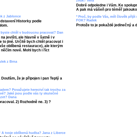
zvuk? Věra
Dobré odpoledne i Vám. Ke spolupr
A pak má vášeň pro téměř jakoukol
ek z Jablonce
* Proč, by podle Vás, měl člověk přij
FOK? Radek
edstavení Historky podle
Protože to je pokaždé jedinečný a 
ůlom.
kým byste chtěl v budoucnu pracovat? Dan
 na jevišti, ale hlavně v šatně i v
 to jiné. Určitě bych chtěl pracovat i
aše oblíbená restaurace), ale kterým
a něčím nové. Mohl bych i říct
Julek z Brna
 Doufám, že je připojen i pan Teplý a
adem? Považujete herectví tak trochu za
ové? Jaké jsou podle vás ty skutečné
házet? Dana
pracoval. 2) Rozhodně ne. 3) ?
y? A tvoje oblíbená hudba? Jana z Liberce