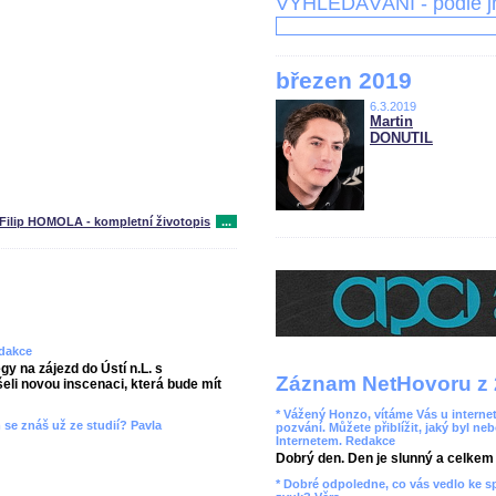
VYHLEDÁVÁNÍ - podle 
březen 2019
6.3.2019
Martin
DONUTIL
Filip HOMOLA - kompletní životopis
...
edakce
gy na zájezd do Ústí n.L. s
Záznam NetHovoru z 
li novou inscenaci, která bude mít
* Vážený Honzo, vítáme Vás u internet
 se znáš už ze studií? Pavla
pozvání. Můžete přiblížit, jaký byl ne
Internetem. Redakce
Dobrý den. Den je slunný a celkem r
* Dobré odpoledne, co vás vedlo ke 