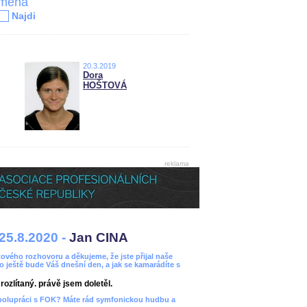
jména
Najdi
20.3.2019
Dora
HOŠTOVÁ
reklama
25.8.2020 -
Jan CINA
ového rozhovoru a děkujeme, že jste přijal naše
bo ještě bude Váš dnešní den, a jak se kamarádíte s
ozlítaný. právě jsem doletěl.
spolupráci s FOK? Máte rád symfonickou hudbu a