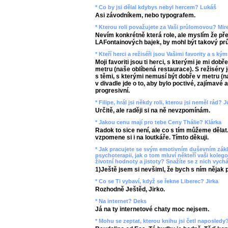
* Co by jsi dělal kdybys nebyl hercem? Lukáš
Asi závodníkem, nebo typografem.
* Kterou roli považujete za Vaši průlomovou? Mir
Nevím konkrétně která role, ale myslím že př
LAFontainových bajek, by mohl být takový pr
* Kteří herci a režiséři jsou Vašimi favority a s 
Moji favoriti jsou ti herci, s kterými je mi dobře
metru (naše oblíbená restaurace). S režiséry je
s těmi, s kterými nemusí být dobře v metru (n
v divadle jde o to, aby bylo poctivé, zajímavé 
progresivní.
* Filipe, hrál jsi někdy roli, kterou jsi neměl rád? 
Určitě, ale raději si na ně nevzpomínám.
* Jakou cenu mají pro tebe Ceny Thálie? Klárka
Radok to sice není, ale co s tím můžeme dělat.
vzpomene si i na loutkáře. Tímto děkuji.
* Jak pracujete se svým emotivním duševním zákl
psychoterapii, jak o tom mluví někteří vaši koleg
životní hodnoty a jistoty? Snažíte se z nich vyc
1)Ještě jsem si nevšiml, že bych s ním nějak 
* Co se Ti vybaví, když se řekne Liberec? Jirka
Rozhodně Ještěd, Jirko.
* Na internet? Deks
Já na ty internetové chaty moc nejsem.
* Mohu se zeptat, kterou knihu jsi četl naposled