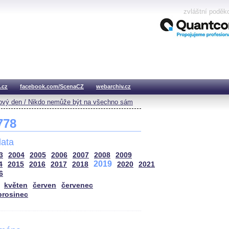
zvláštní poděk
.cz
facebook.com/ScenaCZ
webarchiv.cz
vý den / Nikdo nemůže být na všechno sám
 778
ata
3
2004
2005
2006
2007
2008
2009
2019
4
2015
2016
2017
2018
2020
2021
6
květen
červen
červenec
prosinec