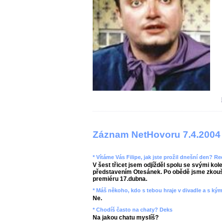
Záznam NetHovoru 7.4.2004
* Vítáme Vás Filipe, jak jste prožil dnešní den? R
V šest třicet jsem odjížděl spolu se svými kole
představením Otesánek. Po obědě jsme zkouše
premiéru 17.dubna.
* Máš někoho, kdo s tebou hraje v divadle a s kým
Ne.
* Chodíš často na chaty? Deks
Na jakou chatu myslíš?