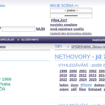
MOJE SCÉNA >>
tián
PŘIHLÁSIT
novinky emailem
NAJDI
nová registrace
soutěže
nastavit jako domovskou stránku
SPECIÁLNÍ
SLUŽBY/INFO
quantcom
TIP!
SPIDER-MAN: Zbrusu no
lerie
NETHOVORY
- již
VYHLEDÁVÁNÍ - podle d
1999
2000
2001
2002
200
2010
2011
2012
2013
201
* 1969
2022
2023
2024
2025
202
Praha
březen
leden
únor
duben
ČR
srpen
září
říjen
listopad