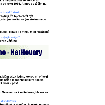
nkrétně po návštěvě koncertu
y od roku 1986. A moc se těším na
u hraješ? Martin
chybuji, že bych chtěl být
u, starým molitanovým stolem nebo
 loutek, pokud se mnou moc nezápasí.
a nejzajímavější?
koro většinu.
. Mám však jednu, kterou mi přivezl
na kříž a je technologicky docela
ít ruku v pěst.
. Nezáleží na kvalitě kusu, hlavně že
o divadla? Iva
řemýšlel. A doufám, že nikdy nebudu