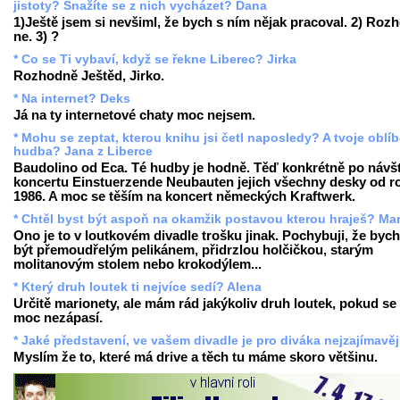
jistoty? Snažíte se z nich vycházet? Dana
1)Ještě jsem si nevšiml, že bych s ním nějak pracoval. 2) Roz
ne. 3) ?
* Co se Ti vybaví, když se řekne Liberec? Jirka
Rozhodně Ještěd, Jirko.
* Na internet? Deks
Já na ty internetové chaty moc nejsem.
* Mohu se zeptat, kterou knihu jsi četl naposledy? A tvoje oblí
hudba? Jana z Liberce
Baudolino od Eca. Té hudby je hodně. Těď konkrétně po návš
koncertu Einstuerzende Neubauten jejich všechny desky od r
1986. A moc se těším na koncert německých Kraftwerk.
* Chtěl byst být aspoň na okamžik postavou kterou hraješ? Mar
Ono je to v loutkovém divadle trošku jinak. Pochybuji, že bych
být přemoudřelým pelikánem, přidrzlou holčičkou, starým
molitanovým stolem nebo krokodýlem...
* Který druh loutek ti nejvíce sedí? Alena
Určitě marionety, ale mám rád jakýkoliv druh loutek, pokud s
moc nezápasí.
* Jaké představení, ve vašem divadle je pro diváka nejzajímavěj
Myslím že to, které má drive a těch tu máme skoro většinu.