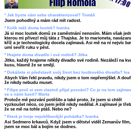
* Jak byste sám sebe charakterizoval? Tomáš
Jsem pohodlný a mám rád mít radost.
* Kolik máš doma loutek? Ivanka
Já si moc loutek domů ze zaměstnání nenosím. Mám však jed
kterou mi přivezl můj táta z Thajska. Je to marioneta, navázan
kříž a je technologicky docela zajímavá. Asi mě na ní nejvíc bav
umí sevřít ruku v pěst.
* Hrajete doma divadlo i své rodině? Jitka
Jitko, každý hrajeme někdy divadlo své rodině. Nezáleží na kva
kusu, hlavně že se smějí.
* Dokážete si představit svůj život bez loutkového divadla? Iva
Abych Vám řekl pravdu, nikdy jsem o tom nepřemýšlel. A dou
že nikdy nebudu muset.
* Filipe proč si sem vlastně přijal pozvání? Co je na tom zajíma
se s námi bavit? Marta
Protože mě pozvání potěšilo a také proto, že jsem si chtěl
vyzkoušet něco, co jsem ještě nikdy nedělal. A zajímavé je třeb
že se mě na tohle ptáš. Nebo ne?
* Která je tvoje nejoblíbenější pohádka? Ivanka
Asi Sedmero krkavců. Když jsem v dětství viděl Zemanův film,
jsem se moc bál a bojím se dodnes.