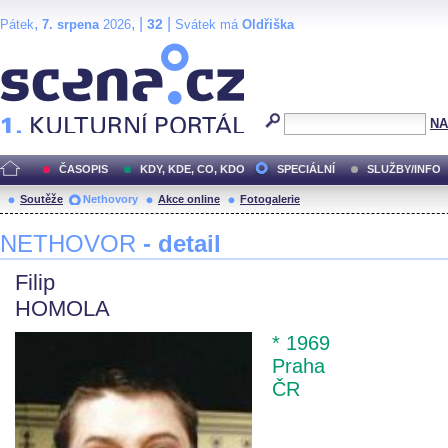
,
, |
|
32
Pátek
7. srpena
2026
Svátek má
Oldřiška
Scéna.cz
NA
ČASOPIS
KDY, KDE, CO, KDO
SPECIÁLNÍ
SLUŽBY/INFO
Soutěže
Nethovory
Akce online
Fotogalerie
NETHOVOR
- detail
Filip
HOMOLA
* 1969
Praha
ČR