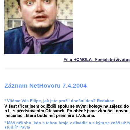
Filip HOMOLA - kompletní životo
Záznam NetHovoru 7.4.2004
* Vítáme Vás Filipe, jak jste prožil dnešní den? Redakce
V šest třicet jsem odjížděl spolu se svými kolegy na zájezd do
n.L. s představením Otesánek. Po obědě jsme zkoušeli novou
inscenaci, která bude mít premiéru 17.dubna.
* Máš někoho, kdo s tebou hraje v divadle a s kým se znáš už z
studií? Pavla