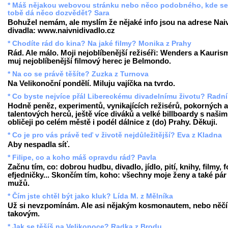
* Máš nějakou webovou stránku nebo něco podobného, kde se
tobě dá něco dozvědět? Sara
Bohužel nemám, ale myslím že nějaké info jsou na adrese Nai
divadla: www.naivnidivadlo.cz
* Chodíte rád do kina? Na jaké filmy? Monika z Prahy
Rád. Ale málo. Moji nejoblíbenější režiséři: Wenders a Kauris
muj nejoblíbenější filmový herec je Belmondo.
* Na co se právě těšíte? Zuzka z Turnova
Na Velikonoční pondělí. Miluju vajíčka na tvrdo.
* Co byste nejvíce přál Libereckému divadelnímu životu? Radní
Hodně peněz, experimentů, vynikajících režisérů, pokorných a
talentových herců, ještě více diváků a velké billboardy s našim
obličeji po celém městě i podél dálnice z (do) Prahy. Děkuji.
* Co je pro vás právě teď v životě nejdůležitější? Eva z Kladna
Aby nespadla síť.
* Filipe, co a koho máš opravdu rád? Pavla
Začnu tím, co: dobrou hudbu, divadlo, jídlo, pití, knihy, filmy, f
efjedničky... Skončím tím, koho: všechny moje ženy a také pár
mužů.
* Čím jste chtěl být jako kluk? Lída M. z Mělníka
Už si nevzpomínám. Ale asi nějakým kosmonautem, nebo něč
takovým.
* Jak se těšíš na Velikonoce? Radka z Brodu