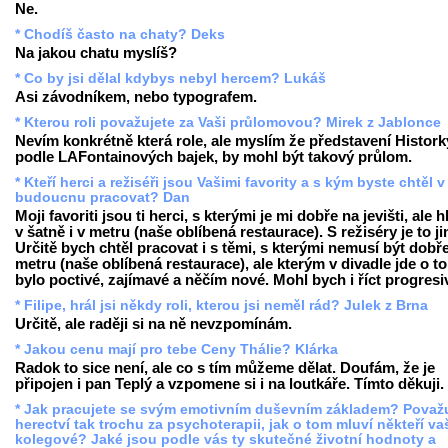
Ne.
* Chodíš často na chaty? Deks
Na jakou chatu myslíš?
* Co by jsi dělal kdybys nebyl hercem? Lukáš
Asi závodníkem, nebo typografem.
* Kterou roli považujete za Vaši průlomovou? Mirek z Jablonce
Nevím konkrétně která role, ale myslím že představení Histork
podle LAFontainových bajek, by mohl být takový průlom.
* Kteří herci a režiséři jsou Vašimi favority a s kým byste chtěl v
budoucnu pracovat? Dan
Moji favoriti jsou ti herci, s kterými je mi dobře na jevišti, ale 
v šatně i v metru (naše oblíbená restaurace). S režiséry je to ji
Určitě bych chtěl pracovat i s těmi, s kterými nemusí být dobř
metru (naše oblíbená restaurace), ale kterým v divadle jde o to
bylo poctivé, zajímavé a něčím nové. Mohl bych i říct progresi
* Filipe, hrál jsi někdy roli, kterou jsi neměl rád? Julek z Brna
Určitě, ale raději si na ně nevzpomínám.
* Jakou cenu mají pro tebe Ceny Thálie? Klárka
Radok to sice není, ale co s tím můžeme dělat. Doufám, že je
připojen i pan Teplý a vzpomene si i na loutkáře. Tímto děkuji.
* Jak pracujete se svým emotivním duševním základem? Považ
herectví tak trochu za psychoterapii, jak o tom mluví někteří va
kolegové? Jaké jsou podle vás ty skutečné životní hodnoty a