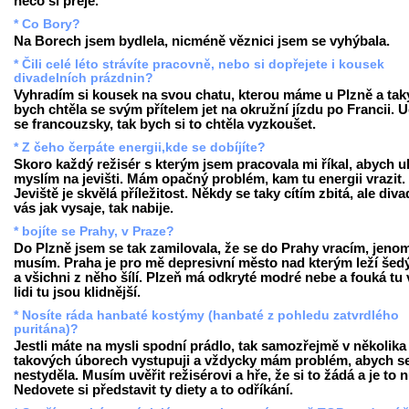
něco si přeje.
* Co Bory?
Na Borech jsem bydlela, nicméně věznici jsem se vyhýbala.
* Čili celé léto strávíte pracovně, nebo si dopřejete i kousek
divadelních prázdnin?
Vyhradím si kousek na svou chatu, kterou máme u Plzně a tak
bych chtěla se svým přítelem jet na okružní jízdu po Francii. 
se francouzsky, tak bych si to chtěla vyzkoušet.
* Z čeho čerpáte energii,kde se dobíjíte?
Skoro každý režisér s kterým jsem pracovala mi říkal, abych u
myslím na jevišti. Mám opačný problém, kam tu energii vrazit.
Jeviště je skvělá příležitost. Někdy se taky cítím zbitá, ale diva
vás jak vysaje, tak nabije.
* bojíte se Prahy, v Praze?
Do Plzně jsem se tak zamilovala, že se do Prahy vracím, jeno
musím. Praha je pro mě depresivní město nad kterým leží šed
a všichni z něho šílí. Plzeň má odkryté modré nebe a fouká tu v
lidi tu jsou klidnější.
* Nosíte ráda hanbaté kostýmy (hanbaté z pohledu zatvrdlého
puritána)?
Jestli máte na mysli spodní prádlo, tak samozřejmě v několika
takových úborech vystupuji a vždycky mám problém, abych s
nestyděla. Musím uvěřit režisérovi a hře, že si to žádá a je to 
Nedovete si představit ty diety a to odříkání.