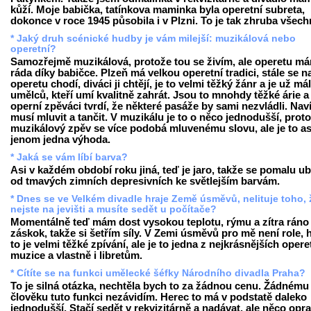
kůží. Moje babička, tatínkova maminka byla operetní subreta,
dokonce v roce 1945 působila i v Plzni. To je tak zhruba všech
* Jaký druh scénické hudby je vám milejší: muzikálová nebo
operetní?
Samozřejmě muzikálová, protože tou se živím, ale operetu m
ráda díky babičce. Plzeň má velkou operetní tradici, stále se n
operetu chodí, diváci ji chtějí, je to velmi těžký žánr a je už má
umělců, kteří umí kvalitně zahrát. Jsou to mnohdy těžké árie a
operní zpěváci tvrdí, že některé pasáže by sami nezvládli. Nav
musí mluvit a tančit. V muzikálu je to o něco jednodušší, prot
muzikálový zpěv se více podobá mluvenému slovu, ale je to as
jenom jedna výhoda.
* Jaká se vám líbí barva?
Asi v každém období roku jiná, teď je jaro, takže se pomalu u
od tmavých zimních depresivních ke světlejším barvám.
* Dnes se ve Velkém divadle hraje Země úsměvů, nelituje toho, 
nejste na jevišti a musíte sedět u počítače?
Momentálně teď mám dost vysokou teplotu, rýmu a zítra ráno
záskok, takže si šetřím síly. V Zemi úsměvů pro mě není role, 
to je velmi těžké zpívání, ale je to jedna z nejkrásnějších opere
muzice a vlastně i libretům.
* Cítíte se na funkci umělecké šéfky Národního divadla Praha?
To je silná otázka, nechtěla bych to za žádnou cenu. Žádnému
člověku tuto funkci nezávidím. Herec to má v podstatě daleko
jednodušší. Stačí sedět v rekvizitárně a nadávat, ale něco opr