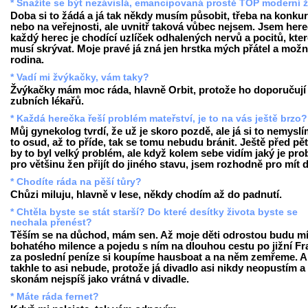
* Snažíte se být nezávislá, emancipovaná prostě TOP moderní 
Doba si to žádá a já tak někdy musím působit, třeba na konku
nebo na veřejnosti, ale uvnitř taková vůbec nejsem. Jsem here
každý herec je chodící uzlíček odhalených nervů a pocitů, kte
musí skrývat. Moje pravé já zná jen hrstka mých přátel a mož
rodina.
* Vadí mi žvýkačky, vám taky?
Žvýkačky mám moc ráda, hlavně Orbit, protože ho doporučují 
zubních lékařů.
* Každá herečka řeší problém mateřství, je to na vás ještě brzo?
Můj gynekolog tvrdí, že už je skoro pozdě, ale já si to nemyslí
to osud, až to příde, tak se tomu nebudu bránit. Ještě před pěti
by to byl velký problém, ale když kolem sebe vidím jaký je pr
pro většinu žen přijít do jiného stavu, jsem rozhodně pro mít d
* Chodíte ráda na pěší tůry?
Chůzi miluju, hlavně v lese, někdy chodím až do padnutí.
* Chtěla byste se stát starší? Do které desítky života byste se
nechala přenést?
Těším se na důchod, mám sen. Až moje děti odrostou budu mí
bohatého milence a pojedu s ním na dlouhou cestu po jižní Fra
za poslední peníze si koupíme hausboat a na něm zemřeme. A
takhle to asi nebude, protože já divadlo asi nikdy neopustím a
skonám nejspíš jako vrátná v divadle.
* Máte ráda fernet?