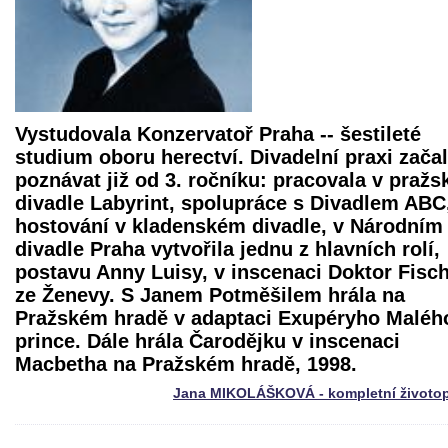
Vystudovala Konzervatoř Praha -- šestileté
studium oboru herectví. Divadelní praxi zača
poznávat již od 3. ročníku: pracovala v praž
divadle Labyrint, spolupráce s Divadlem ABC
hostování v kladenském divadle, v Národním
divadle Praha vytvořila jednu z hlavních rolí,
postavu Anny Luisy, v inscenaci
Doktor Fisc
ze Ženevy
. S Janem Potměšilem hrála na
Pražském hradě v adaptaci Exupéryho Maléh
prince. Dále hrála Čarodějku v inscenaci
Macbetha
na Pražském hradě, 1998.
Jana MIKOLÁŠKOVÁ - kompletní životop