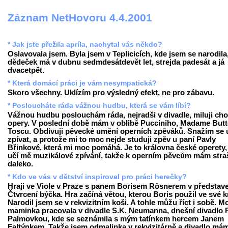
Záznam NetHovoru 4.4.2001
* Jak jste přežila apríla, nachytal vás někdo?
Oslavovala jsem. Byla jsem v Teplicicích, kde jsem se narodila
dědeček má v dubnu sedmdesátdevět let, strejda padesát a já
dvacetpět.
* Která domácí práci je vám nesympatická?
Skoro všechny. Uklízím pro výsledný efekt, ne pro zábavu.
* Posloucháte ráda vážnou hudbu, která se vám líbí?
Vážnou hudbu poslouchám ráda, nejradši v divadle, miluji cho
opery. V poslední době mám v oblibě Pucciniho, Madame Butte
Toscu. Obdivuji pěvecké umění operních zpěváků. Snažím se u
zpívat, a protože mi to moc nejde studuji zpěv u paní Pavly
Břinkové, která mi moc pomáhá. Je to královna české operety,
učí mě muzikálové zpívání, takže k operním pěvcům mám stra
daleko.
* Kdo ve vás v dětství inspiroval pro práci herečky?
Hraji ve Viole v Praze s panem Borisem Rösnerem v představ
Čtvrcení býčka. Hra začíná větou, kterou Boris použil ve své k
Narodil jsem se v rekvizitním koši. A tohle můžu říct i sobě. M
maminka pracovala v divadle S.K. Neumanna, dnešní divadlo 
Palmovkou, kde se seznámila s mým tatínkem hercem Janem
Faltýnkem. Takže jsem odmalinka v rekvizitárně a divadlo má