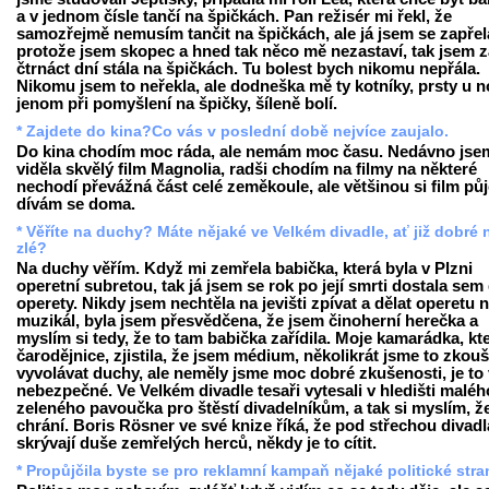
a v jednom čísle tančí na špičkách. Pan režisér mi řekl, že
samozřejmě nemusím tančit na špičkách, ale já jsem se zapřel
protože jsem skopec a hned tak něco mě nezastaví, tak jsem z
čtrnáct dní stála na špičkách. Tu bolest bych nikomu nepřála.
Nikomu jsem to neřekla, ale dodneška mě ty kotníky, prsty u 
jenom při pomyšlení na špičky, šíleně bolí.
* Zajdete do kina?Co vás v poslední době nejvíce zaujalo.
Do kina chodím moc ráda, ale nemám moc času. Nedávno jse
viděla skvělý film Magnolia, radši chodím na filmy na některé
nechodí převážná část celé zeměkoule, ale většinou si film pů
dívám se doma.
* Věříte na duchy? Máte nějaké ve Velkém divadle, ať již dobré
zlé?
Na duchy věřím. Když mi zemřela babička, která byla v Plzni
operetní subretou, tak já jsem se rok po její smrti dostala sem
operety. Nikdy jsem nechtěla na jevišti zpívat a dělat operetu 
muzikál, byla jsem přesvědčena, že jsem činoherní herečka a
myslím si tedy, že to tam babička zařídila. Moje kamarádka, kte
čarodějnice, zjistila, že jsem médium, několikrát jsme to zkouš
vyvolávat duchy, ale neměly jsme moc dobré zkušenosti, je to
nebezpečné. Ve Velkém divadle tesaři vytesali v hledišti maléh
zeleného pavoučka pro štěstí divadelníkům, a tak si myslím, ž
chrání. Boris Rösner ve své knize říká, že pod střechou divadl
skrývají duše zemřelých herců, někdy je to cítit.
* Propůjčila byste se pro reklamní kampaň nějaké politické str