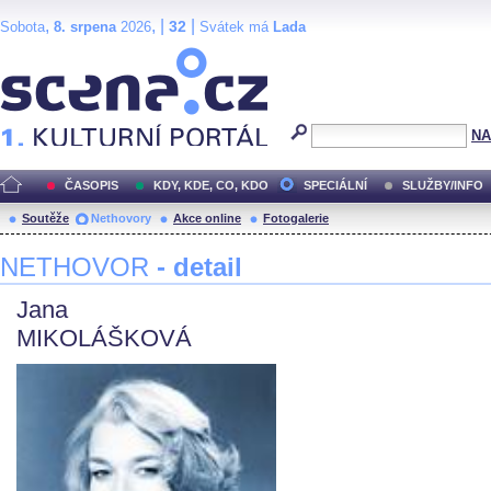
,
, |
|
32
Sobota
8. srpena
2026
Svátek má
Lada
Scéna.cz
NA
ČASOPIS
KDY, KDE, CO, KDO
SPECIÁLNÍ
SLUŽBY/INFO
Soutěže
Nethovory
Akce online
Fotogalerie
NETHOVOR
- detail
Jana
MIKOLÁŠKOVÁ