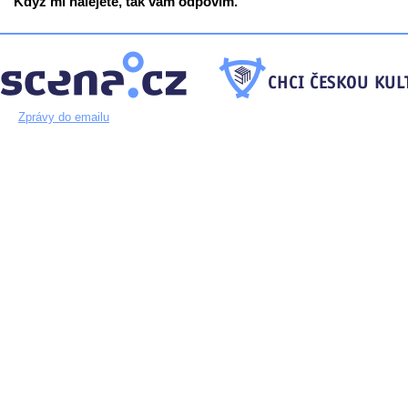
Když mi nalejete, tak vám odpovím.
Zprávy do emailu