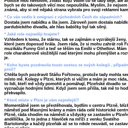
Politice moc nehovím, zvlášť když vidím co se tady děje, ale a
bych se do takovejch věcí moc nepouštěla. Myslím, že nejsem
známá, aby si mě nějaká strana vybrala pro svoji reklamní ka
* Co vás vedlo k emigraci z východních Čech do západních?
Dostala jsem nabídku a šla jsem. Zároveň jsem dostala nabídku
pardubického divadla, ale hlas babičky byl tak silný.
* Jaké role nejraději hrajete?
Vzhledem k tomu, že stárnu, tak se zajímám o vyzrálejší ženy,
které jsem doposud hrála. Jsem ráda, že si mohu zahrát roli F
muzikálu Funny Girl a teď se těším na Emílii v Othellovi. Mám 
role charakterově složitější nad kterými mohu přemýšlet a rozv
je.
* Koho byste pozdravila touto cestou ze svých kolegů , případ
proč?
Chtěla bych pozdravit Stáňu Fořtovou, protože tady mohla se
místo mě. Kolegy v Plzni, kterých si vážím a mám je moc ráda,
to lidi, kteří mě vždy pomohli a pomáhají, Plzeňské divadlo se
vyznačuje hodnými lidmi. Když jsem sem přišla, tak mě to ho
překvapilo.
* Které místo v Plzni je vám nejmilejší?
Momentálně jsem se přestěhovala, bydlím v centru Plzně, blíz
náměstí pod Masnými krámy a mám ráda celé historické cent
Plzně, ráda chodím na náměstí a vždycky se zastavím u Plze
andělíčka. Je to jedna z hlaviček na mříži z venku Svatého
Bartoloměje a každý plzeňák ač se to nikde neuvádí, se zastav