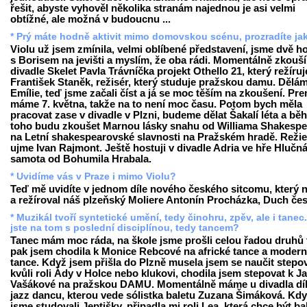
řešit, abyste vyhověl několika stranám najednou je asi velmi
obtížné, ale možná v budoucnu ...
* Prý máte hodně aktivit mimo domovskou scénu, prozradíte ja
Violu už jsem zmínila, velmi oblíbené představení, jsme dvě h
s Borisem na jevišti a myslím, že oba rádi. Momentálně zkouš
divadle Skelet Pavla Trávníčka projekt Othello 21, který režíruj
František Staněk, režisér, který studuje pražskou damu. Dělám
Emílie, teď jsme začali číst a já se moc těším na zkoušení. Pr
máme 7. května, takže na to není moc času. Potom bych měla
pracovat zase v divadle v Plzni, budeme dělat Šakalí léta a b
toho budu zkoušet Marnou lásky snahu od Williama Shakespe
na Letní shakespearovské slavnosti na Pražském hradě. Režie
ujme Ivan Rajmont. Ještě hostuji v divadle Adria ve hře Hlučn
samota od Bohumila Hrabala.
* Uvidíme vás v Praze i mimo Violu?
Teď mě uvidíte v jednom díle nového českého sitcomu, který 
a režíroval náš plzeňský Moliere Antonín Procházka, Duch čes
* Muzikál tvoří syntetické umění, tedy činohru, zpěv, ale i tanec
jste na tom s poslední disciplínou, tedy tancem?
Tanec mám moc ráda, na škole jsme prošli celou řadou druhů 
pak jsem chodila k Monice Rebcové na africké tance a modern
tance. Když jsem přišla do Plzně musela jsem se naučit stepo
kvůli roli Ády v Holce nebo klukovi, chodila jsem stepovat k J
Vašákové na pražskou DAMU. Momentálně máme u divadla dí
jazz dancu, kterou vede sólistka baletu Zuzana Šimáková. Kd
jsme studovali Jeptišky, připadla mi roli Lea, která chce být b