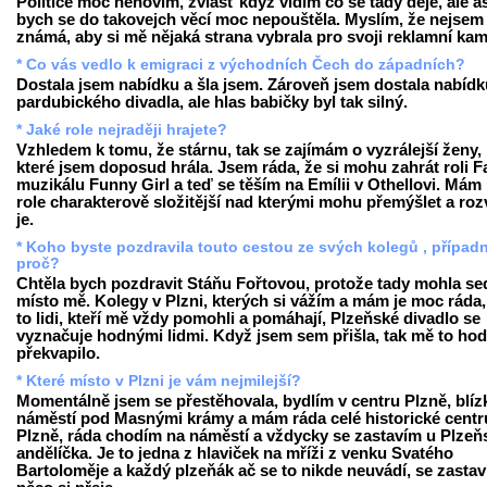
Politice moc nehovím, zvlášť když vidím co se tady děje, ale a
bych se do takovejch věcí moc nepouštěla. Myslím, že nejsem
známá, aby si mě nějaká strana vybrala pro svoji reklamní ka
* Co vás vedlo k emigraci z východních Čech do západních?
Dostala jsem nabídku a šla jsem. Zároveň jsem dostala nabídku
pardubického divadla, ale hlas babičky byl tak silný.
* Jaké role nejraději hrajete?
Vzhledem k tomu, že stárnu, tak se zajímám o vyzrálejší ženy,
které jsem doposud hrála. Jsem ráda, že si mohu zahrát roli F
muzikálu Funny Girl a teď se těším na Emílii v Othellovi. Mám 
role charakterově složitější nad kterými mohu přemýšlet a rozv
je.
* Koho byste pozdravila touto cestou ze svých kolegů , případ
proč?
Chtěla bych pozdravit Stáňu Fořtovou, protože tady mohla se
místo mě. Kolegy v Plzni, kterých si vážím a mám je moc ráda,
to lidi, kteří mě vždy pomohli a pomáhají, Plzeňské divadlo se
vyznačuje hodnými lidmi. Když jsem sem přišla, tak mě to ho
překvapilo.
* Které místo v Plzni je vám nejmilejší?
Momentálně jsem se přestěhovala, bydlím v centru Plzně, blíz
náměstí pod Masnými krámy a mám ráda celé historické cent
Plzně, ráda chodím na náměstí a vždycky se zastavím u Plze
andělíčka. Je to jedna z hlaviček na mříži z venku Svatého
Bartoloměje a každý plzeňák ač se to nikde neuvádí, se zastav