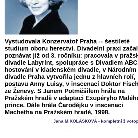
Vystudovala Konzervatoř Praha -- šestileté
studium oboru herectví. Divadelní praxi zača
poznávat již od 3. ročníku: pracovala v praž
divadle Labyrint, spolupráce s Divadlem ABC
hostování v kladenském divadle, v Národním
divadle Praha vytvořila jednu z hlavních rolí,
postavu Anny Luisy, v inscenaci
Doktor Fisc
ze Ženevy
. S Janem Potměšilem hrála na
Pražském hradě v adaptaci Exupéryho Maléh
prince. Dále hrála Čarodějku v inscenaci
Macbetha
na Pražském hradě, 1998.
Jana MIKOLÁŠKOVÁ - kompletní životop