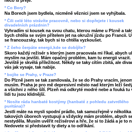
něco si přeje.
* Co Bory?
Na Borech jsem bydlela, nicméně věznici jsem se vyhýbala.
* Čili celé léto strávíte pracovně, nebo si dopřejete i kousek
divadelních prázdnin?
Vyhradím si kousek na svou chatu, kterou máme u Plzně a tak
bych chtěla se svým přítelem jet na okružní jízdu po Francii. 
se francouzsky, tak bych si to chtěla vyzkoušet.
* Z čeho čerpáte energii,kde se dobíjíte?
Skoro každý režisér s kterým jsem pracovala mi říkal, abych u
myslím na jevišti. Mám opačný problém, kam tu energii vrazit.
Jeviště je skvělá příležitost. Někdy se taky cítím zbitá, ale diva
vás jak vysaje, tak nabije.
* bojíte se Prahy, v Praze?
Do Plzně jsem se tak zamilovala, že se do Prahy vracím, jeno
musím. Praha je pro mě depresivní město nad kterým leží šed
a všichni z něho šílí. Plzeň má odkryté modré nebe a fouká tu v
lidi tu jsou klidnější.
* Nosíte ráda hanbaté kostýmy (hanbaté z pohledu zatvrdlého
puritána)?
Jestli máte na mysli spodní prádlo, tak samozřejmě v několika
takových úborech vystupuji a vždycky mám problém, abych s
nestyděla. Musím uvěřit režisérovi a hře, že si to žádá a je to 
Nedovete si představit ty diety a to odříkání.