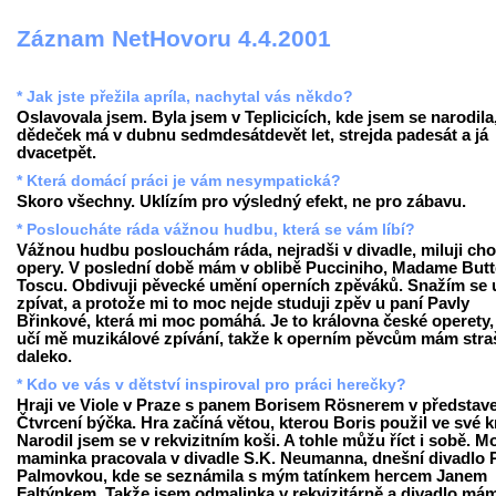
Záznam NetHovoru 4.4.2001
* Jak jste přežila apríla, nachytal vás někdo?
Oslavovala jsem. Byla jsem v Teplicicích, kde jsem se narodila
dědeček má v dubnu sedmdesátdevět let, strejda padesát a já
dvacetpět.
* Která domácí práci je vám nesympatická?
Skoro všechny. Uklízím pro výsledný efekt, ne pro zábavu.
* Posloucháte ráda vážnou hudbu, která se vám líbí?
Vážnou hudbu poslouchám ráda, nejradši v divadle, miluji cho
opery. V poslední době mám v oblibě Pucciniho, Madame Butte
Toscu. Obdivuji pěvecké umění operních zpěváků. Snažím se u
zpívat, a protože mi to moc nejde studuji zpěv u paní Pavly
Břinkové, která mi moc pomáhá. Je to královna české operety,
učí mě muzikálové zpívání, takže k operním pěvcům mám stra
daleko.
* Kdo ve vás v dětství inspiroval pro práci herečky?
Hraji ve Viole v Praze s panem Borisem Rösnerem v představ
Čtvrcení býčka. Hra začíná větou, kterou Boris použil ve své k
Narodil jsem se v rekvizitním koši. A tohle můžu říct i sobě. M
maminka pracovala v divadle S.K. Neumanna, dnešní divadlo 
Palmovkou, kde se seznámila s mým tatínkem hercem Janem
Faltýnkem. Takže jsem odmalinka v rekvizitárně a divadlo má