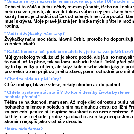
* Snažíte se být nezávislá, emancipovaná prostě TOP moderní 
Doba si to žádá a já tak někdy musím působit, třeba na konku
nebo na veřejnosti, ale uvnitř taková vůbec nejsem. Jsem here
každý herec je chodící uzlíček odhalených nervů a pocitů, kte
musí skrývat. Moje pravé já zná jen hrstka mých přátel a mož
rodina.
* Vadí mi žvýkačky, vám taky?
Žvýkačky mám moc ráda, hlavně Orbit, protože ho doporučují 
zubních lékařů.
* Každá herečka řeší problém mateřství, je to na vás ještě brzo?
Můj gynekolog tvrdí, že už je skoro pozdě, ale já si to nemyslí
to osud, až to příde, tak se tomu nebudu bránit. Ještě před pěti
by to byl velký problém, ale když kolem sebe vidím jaký je pr
pro většinu žen přijít do jiného stavu, jsem rozhodně pro mít d
* Chodíte ráda na pěší tůry?
Chůzi miluju, hlavně v lese, někdy chodím až do padnutí.
* Chtěla byste se stát starší? Do které desítky života byste se
nechala přenést?
Těším se na důchod, mám sen. Až moje děti odrostou budu mí
bohatého milence a pojedu s ním na dlouhou cestu po jižní Fra
za poslední peníze si koupíme hausboat a na něm zemřeme. A
takhle to asi nebude, protože já divadlo asi nikdy neopustím a
skonám nejspíš jako vrátná v divadle.
* Máte ráda fernet?