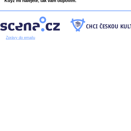
Když mi nalejete, tak vám odpovím.
Zprávy do emailu