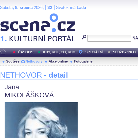
,
, |
|
32
Sobota
8. srpena
2026
Svátek má
Lada
Scéna.cz
NA
ČASOPIS
KDY, KDE, CO, KDO
SPECIÁLNÍ
SLUŽBY/INFO
Soutěže
Nethovory
Akce online
Fotogalerie
NETHOVOR
- detail
Jana
MIKOLÁŠKOVÁ