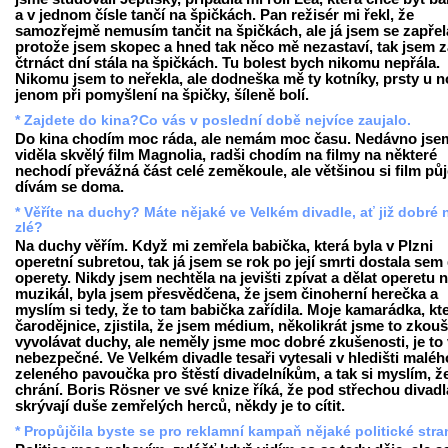
a v jednom čísle tančí na špičkách. Pan režisér mi řekl, že
samozřejmě nemusím tančit na špičkách, ale já jsem se zapřel
protože jsem skopec a hned tak něco mě nezastaví, tak jsem z
čtrnáct dní stála na špičkách. Tu bolest bych nikomu nepřála.
Nikomu jsem to neřekla, ale dodneška mě ty kotníky, prsty u 
jenom při pomyšlení na špičky, šíleně bolí.
* Zajdete do kina?Co vás v poslední době nejvíce zaujalo.
Do kina chodím moc ráda, ale nemám moc času. Nedávno jse
viděla skvělý film Magnolia, radši chodím na filmy na některé
nechodí převážná část celé zeměkoule, ale většinou si film pů
dívám se doma.
* Věříte na duchy? Máte nějaké ve Velkém divadle, ať již dobré
zlé?
Na duchy věřím. Když mi zemřela babička, která byla v Plzni
operetní subretou, tak já jsem se rok po její smrti dostala sem
operety. Nikdy jsem nechtěla na jevišti zpívat a dělat operetu 
muzikál, byla jsem přesvědčena, že jsem činoherní herečka a
myslím si tedy, že to tam babička zařídila. Moje kamarádka, kte
čarodějnice, zjistila, že jsem médium, několikrát jsme to zkouš
vyvolávat duchy, ale neměly jsme moc dobré zkušenosti, je to
nebezpečné. Ve Velkém divadle tesaři vytesali v hledišti maléh
zeleného pavoučka pro štěstí divadelníkům, a tak si myslím, ž
chrání. Boris Rösner ve své knize říká, že pod střechou divadl
skrývají duše zemřelých herců, někdy je to cítit.
* Propůjčila byste se pro reklamní kampaň nějaké politické str