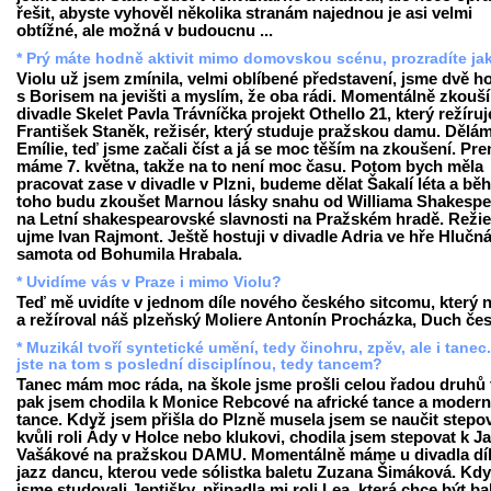
řešit, abyste vyhověl několika stranám najednou je asi velmi
obtížné, ale možná v budoucnu ...
* Prý máte hodně aktivit mimo domovskou scénu, prozradíte ja
Violu už jsem zmínila, velmi oblíbené představení, jsme dvě h
s Borisem na jevišti a myslím, že oba rádi. Momentálně zkouš
divadle Skelet Pavla Trávníčka projekt Othello 21, který režíruj
František Staněk, režisér, který studuje pražskou damu. Dělám
Emílie, teď jsme začali číst a já se moc těším na zkoušení. Pr
máme 7. května, takže na to není moc času. Potom bych měla
pracovat zase v divadle v Plzni, budeme dělat Šakalí léta a b
toho budu zkoušet Marnou lásky snahu od Williama Shakespe
na Letní shakespearovské slavnosti na Pražském hradě. Režie
ujme Ivan Rajmont. Ještě hostuji v divadle Adria ve hře Hlučn
samota od Bohumila Hrabala.
* Uvidíme vás v Praze i mimo Violu?
Teď mě uvidíte v jednom díle nového českého sitcomu, který 
a režíroval náš plzeňský Moliere Antonín Procházka, Duch čes
* Muzikál tvoří syntetické umění, tedy činohru, zpěv, ale i tanec
jste na tom s poslední disciplínou, tedy tancem?
Tanec mám moc ráda, na škole jsme prošli celou řadou druhů 
pak jsem chodila k Monice Rebcové na africké tance a modern
tance. Když jsem přišla do Plzně musela jsem se naučit stepo
kvůli roli Ády v Holce nebo klukovi, chodila jsem stepovat k J
Vašákové na pražskou DAMU. Momentálně máme u divadla dí
jazz dancu, kterou vede sólistka baletu Zuzana Šimáková. Kd
jsme studovali Jeptišky, připadla mi roli Lea, která chce být b