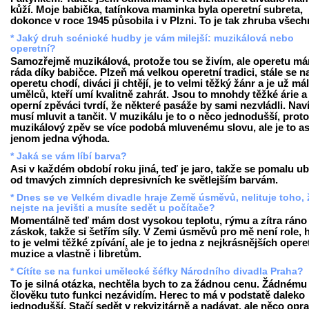
kůží. Moje babička, tatínkova maminka byla operetní subreta,
dokonce v roce 1945 působila i v Plzni. To je tak zhruba všech
* Jaký druh scénické hudby je vám milejší: muzikálová nebo
operetní?
Samozřejmě muzikálová, protože tou se živím, ale operetu m
ráda díky babičce. Plzeň má velkou operetní tradici, stále se n
operetu chodí, diváci ji chtějí, je to velmi těžký žánr a je už má
umělců, kteří umí kvalitně zahrát. Jsou to mnohdy těžké árie a
operní zpěváci tvrdí, že některé pasáže by sami nezvládli. Nav
musí mluvit a tančit. V muzikálu je to o něco jednodušší, prot
muzikálový zpěv se více podobá mluvenému slovu, ale je to as
jenom jedna výhoda.
* Jaká se vám líbí barva?
Asi v každém období roku jiná, teď je jaro, takže se pomalu u
od tmavých zimních depresivních ke světlejším barvám.
* Dnes se ve Velkém divadle hraje Země úsměvů, nelituje toho, 
nejste na jevišti a musíte sedět u počítače?
Momentálně teď mám dost vysokou teplotu, rýmu a zítra ráno
záskok, takže si šetřím síly. V Zemi úsměvů pro mě není role, 
to je velmi těžké zpívání, ale je to jedna z nejkrásnějších opere
muzice a vlastně i libretům.
* Cítíte se na funkci umělecké šéfky Národního divadla Praha?
To je silná otázka, nechtěla bych to za žádnou cenu. Žádnému
člověku tuto funkci nezávidím. Herec to má v podstatě daleko
jednodušší. Stačí sedět v rekvizitárně a nadávat, ale něco opr