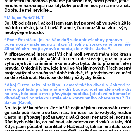
rekonstrukci domova jsou mé poslední dny dosti perné, ještě
mnohem náročnější než kdykoliv předtím, což je na mně znát.
Dobře, že mě nevidíte...
* Milujes Pariz? N. T.
Jo. Už od dětství, ačkoli jsem tam byl poprvé až ve svých 20 le
má toto město, jakož i celá Francie, francouzština, víno, sýry
neobyčejné kouzlo.
* Pane Řezníčku, jak se Vám daří skloubit všechny pracovní
povinnosti - máte jednu z hlavních rolí v připravované premiéře
Zlíně Všichni moji synové a hostujete v Nitře. Jarka A.
V připravované inscenaci Všichni moji synové mám sice krás
významnou roli, ale naštěstí to není role stěžejní, což mi právě
vyhovuje kvůli zníměné rekonstrukci bytu. Je to přízemní, ale j
pravda. Ohledně Nitry, kde hraji ve Veršininových Třech sestrá
moje vytížení v současné době tak dvě, tři představení za měs
se dá zvládnout. Navíc se do Nitry vždycky těším.
* Ahoj Gusto, taky jsi začínal u amatérského divadla. Jak teď ze
svého pohledu profesionála vidíš budoucnost amatérského di
na trhu, kde podle mne převyšuje nabídka (především komerčn
divadel)nad poptávkou stále více konzumního obecenstva? R
Sakáč (Racek)
No, to je těžká otázka. Je složité najít nějakou rovnováhu mezi
co žádá publikum a co baví nás. Bohužel se to vždycky nesluč
Často mi připadají požadavky diváků dosti nenáročné, konzum
Rád bych dělal to, co mě baví, ale odezva od diváků je taky důl
Když jsem působil například v HaDivadle, tak se mi zdálo sou