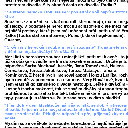
mezi hercem a divákem asi největší, možná to bylo dáno i ma
prostorem divadla. A ty chodíš často do divadla, Radku?
* Se kterou hereckou rolí jste se v poslední době nejvíce ztotož
Klára
Snažím se ztotožnit se s každou rolí, kterou hraju, má to i neg
důsledky. V podstatě je herec trochu schizofrenik, ale mezi m
nejbližší postavy, které jsem měl möžnost hrát, patří určitě Fr
Kafka (Touha stát se indiánem), Pulec (Lidská tragikomedie),
Guerney...
* S kým si v hereckém souboru nevíc rozumíte? Pamatujete si 
vidění na nějaká diváky? Veruška Zlín
Mezi lidi v hereckém souboru minejbližší patří asi hlavně - to j
těžká otázka - uvádíte mě tím do svízelné situace... Určitě je to
nápověda Šárka Machová, herečky Jana Tomečková, Helena
Čermáková, Tereza Jakubíková, Tereza Matasyo, Tamara
Komínková. Z herců bych jmenoval aspoň Honzu Leflíka, roz
bych nechtěl zapomenout na osobnost Věry Novákové, kvůli k
jsem vlastně do zlínského divadla nastoupil. Ještě k divákům 
li aspoň trochu možnost, tak se snažím diváky si aspoň troch
prohlédnout a udržet si kontakt, takže si některé, pro mě výra
typy, pamatuju a těším se, že je zase brzy uvidím v hledišti.
* Přeji dobrý den. Myslíte, že mám šanci stát se dobrým hercem 
případě, že jsem na to nevystudovala příslušnou školu? Divadl
mám ze srdce ráda. Děkuji za odpověď a přeji příjemný zbytek 
Adéla
Myslím si, že ve škole to nebude, koneckonců nejdůležitější je