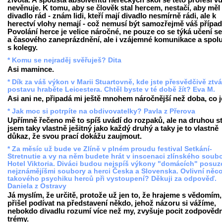
života. A spousta absolventů hereckých škol se této profesi v
nevěnuje. K tomu, aby se člověk stal hercem, nestačí, aby měl
divadlo rád - znám lidi, kteří mají divadlo nesmírně rádi, ale k
herectví vlohy nemají - což nemusí být samozřejmě váš případ
Povolání herce je velice náročné, ne pouze co se týká učení se
a časového zaneprázdnění, ale i vzájemné komunikace a spol
s kolegy.
* Komu se nejraděj svěřuješ? Dita
Asi mamince.
* Dík za váš výkon v Marii Stuartovně, kde jste přesvědčivě ztvá
postavu hraběte Leicestera. Chtěl byste v té době žít? Eva M.
Asi ani ne, připadá mi ještě mnohem náročnější než doba, co j
* Jak moc si potrpíte na obdivovatelky? Pavla z Přerova
Upřímně řečeno mě to spíš uvádí do rozpaků, ale na druhou s
jsem taky vlastně ješitný jako každý druhý a taky je to vlastně
důkaz, že svou prací dokážu zaujmout.
* Za měsíc už bude ve Zlíně v plném proudu festival Setkání-
Stretnutie a vy na něm budete hrát v inscenaci zlínského soub
Hotel Viktoria. Diváci budou nejspíš výkony "domácích" posuz
nejznámějíšmi soubory a herci Česka a Slovenska. Ovlivní něc
takového psychiku herců při vystoupení? Děkuji za odpověď.
Daniela z Ostravy
Já myslím, že určitě, protože už jen to, že hrajeme s vědomím,
přišel podívat na představení někdo, jehož názoru si vážíme,
nebokdo divadlu rozumí více než my, zvyšuje pocit zodpovědn
trémy.