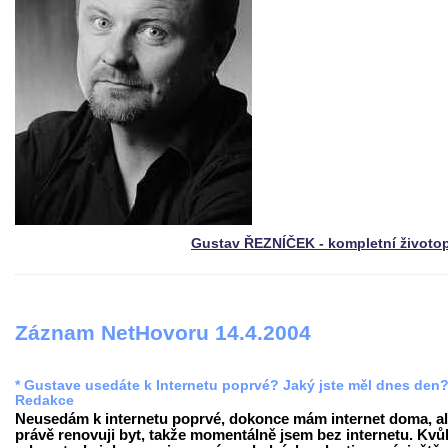
Gustav ŘEZNÍČEK - kompletní životo
Záznam NetHovoru 14.4.2004
* Gustave usedáte k Internetu poprvé? Jaký jste měl dnes den
Redakce
Neusedám k internetu poprvé, dokonce mám internet doma, al
právě renovuji byt, takže momentálně jsem bez internetu. Kvůl