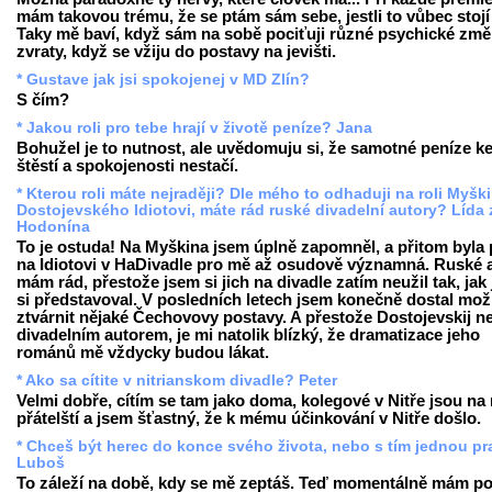
mám takovou trému, že se ptám sám sebe, jestli to vůbec stojí 
Taky mě baví, když sám na sobě pociťuji různé psychické změ
zvraty, když se vžiju do postavy na jevišti.
* Gustave jak jsi spokojenej v MD Zlín?
S čím?
* Jakou roli pro tebe hrají v životě peníze? Jana
Bohužel je to nutnost, ale uvědomuju si, že samotné peníze k
štěstí a spokojenosti nestačí.
* Kterou roli máte nejraději? Dle mého to odhaduji na roli Myšk
Dostojevského Idiotovi, máte rád ruské divadelní autory? Lída 
Hodonína
To je ostuda! Na Myškina jsem úplně zapomněl, a přitom byla 
na Idiotovi v HaDivadle pro mě až osudově významná. Ruské 
mám rád, přestože jsem si jich na divadle zatím neužil tak, jak
si představoval. V posledních letech jsem konečně dostal mo
ztvárnit nějaké Čechovovy postavy. A přestože Dostojevskij n
divadelním autorem, je mi natolik blízký, že dramatizace jeho
románů mě vždycky budou lákat.
* Ako sa cítite v nitrianskom divadle? Peter
Velmi dobře, cítím se tam jako doma, kolegové v Nitře jsou na
přátelští a jsem šťastný, že k mému účinkování v Nitře došlo.
* Chceš být herec do konce svého života, nebo s tím jednou pr
Luboš
To záleží na době, kdy se mě zeptáš. Teď momentálně mám poc