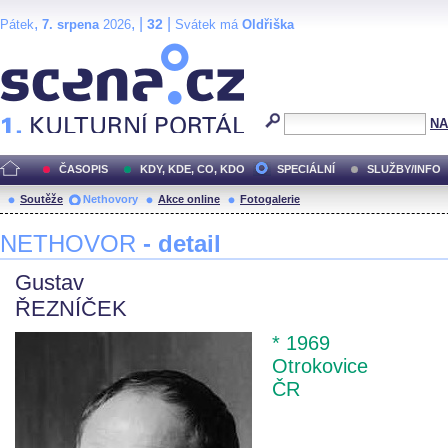
,
, |
|
32
Pátek
7. srpena
2026
Svátek má
Oldřiška
Scéna.cz
NA
ČASOPIS
KDY, KDE, CO, KDO
SPECIÁLNÍ
SLUŽBY/INFO
Soutěže
Nethovory
Akce online
Fotogalerie
NETHOVOR
- detail
Gustav
ŘEZNÍČEK
* 1969
Otrokovice
ČR