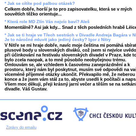
* Jak se cítíte pod palbou otázek?
Celkem dobře, horší je to pro zapisovatelku, která se v mých
souvětích těžko orientuje...
* Která role MD Zlín Vás nejvíc baví? Aleš
Momentálně? Asi jak kdy... Snad z těch posledních hrabě Lëice
* Jak se ti hraje ve Třech sestrách v Divadle Andreja Bagára v N
Je to náročné mluvit jako jediný česky? Igor z Nitry
V Nitře se mi hraje dobře, navíc moje čeština mi pomáhá sbíra
plusové body u slovenských diváků, což jsem si nejvíce uvěd
při účinkování na festivalu slovenských divadel v Praze, kde 
bylo zcela naopak, a to mně působilo neobyčejnou trému.
Omlouvám se, ale vzhledem k časovému zaneprázdnění a k
prostoru, který nám byl poskytnut, musím své odpovědi na va
víceméně příjemné otázky ukončit. Překvapilo mě, že neberou
konce a že jsem vám stál za to, abyste usedli k počítači a napsa
Všem moc děkuji, přeji krásný jarní večer a těším se na setkán
divadle. Váš Gustav.
Zprávy do emailu