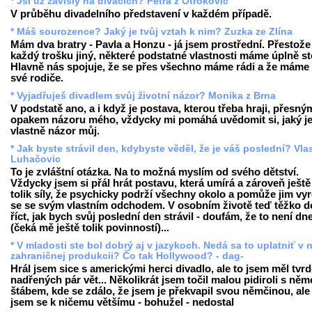
* Jsi už závislý na divácích? Petra z Otrokovic
V průběhu divadelního představení v každém případě.
* Máš sourozence? Jaký je tvůj vztah k nim? Zuzka ze Zlína
Mám dva bratry - Pavla a Honzu - já jsem prostřední. Přestože
každý trošku jiný, některé podstatné vlastnosti máme úplně st
Hlavně nás spojuje, že se přes všechno máme rádi a že máme 
své rodiče.
* Vyjadřuješ divadlem svůj životní názor? Monika z Brna
V podstatě ano, a i když je postava, kterou třeba hraji, přesný
opakem názoru mého, vždycky mi pomáhá uvědomit si, jaký j
vlastně názor můj.
* Jak byste strávil den, kdybyste věděl, že je váš poslední? Vla
Luhačovic
To je zvláštní otázka. Na to možná myslím od svého dětství.
Vždycky jsem si přál hrát postavu, která umírá a zároveň ješt
tolik síly, že psychicky podrží všechny okolo a pomůže jim vy
se se svým vlastním odchodem. V osobním životě teď těžko 
říct, jak bych svůj poslední den strávil - doufám, že to není dn
(čeká mě ještě tolik povinností)...
* V mladosti ste bol dobrý aj v jazykoch. Nedá sa to uplatniť v 
zahraničnej produkcii? Čo tak Hollywood? - dag-
Hrál jsem sice s americkými herci divadlo, ale to jsem měl tvr
nadřených pár vět... Několikrát jsem točil malou pidiroli s n
štábem, kde se zdálo, že jsem je překvapil svou němčinou, ale
jsem se k ničemu většímu - bohužel - nedostal