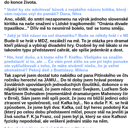
do konce života.
* Vedel by ste odcitovať kúsok z nejakého názoru kritika, ktorý
vám najviac vryl do pamäti? Dana, Nitra
Ano, věděl, do smtri nezapomenu na výrok jednoho slovensk
kiritika na naše snažení v Lidské tragikomedii: "Onánia divad
trpaslíkov..." Dřív mě to nesmírně bolelo, teď se tomu směju.
* Jaký je Váš názor na col dramatiku? Bude se někdy hrát i v 
Bude-li se hrát v MDZ, nezáleží na mě. To je otázka pro drama
kteří plánují a vybírají divadelní hry. Osobně by mě lákalo si 
takovém typu představení zahrát, ale spíše jedenkrát a dost.
* Hm, hrať dušu, a k tomu ešte F. Krafku. Všelijako sa snažím
predstaviť si to, ale ... Čo vám prvé zišlo na um pri tejto ponuk
ste vykľučkovali z toho, že máte stvárniť niečo, čo je veľmi
abstraktné? Pekný deň z Bratislavy. Milena
Tak zaprvé jsem dostal tuto nabídku od pana Pitínského ve čt
ročníku herectví na JAMU... Do té doby jsem hrával postavy
žoviálních upovídaných jednoduchých tlouštíků, dokonce o 
nějaký kritik napsal, že jsem něco mezi Švejkem, Luďkem Sob
Martinem Dohnalem (momentálně dramaturgem Mahenovy či
v Brně). Sám jsem měl spíš pocit, že jsou mi bližší jedinci odci
ztracení ve společnosti, což Kafka byl... No a duše F. K. se hrá
způsobem, že jsme byli dva: Kafka, což byl herec podobný Ka
(který po celou dobu představení mlčel, pouze stál na jevišti j
živá socha F. K.)a Franz, což jsem byl já, který se sice Kafkovi
fyzicky nepodobal, ale veškeré jednání stálo na něm.