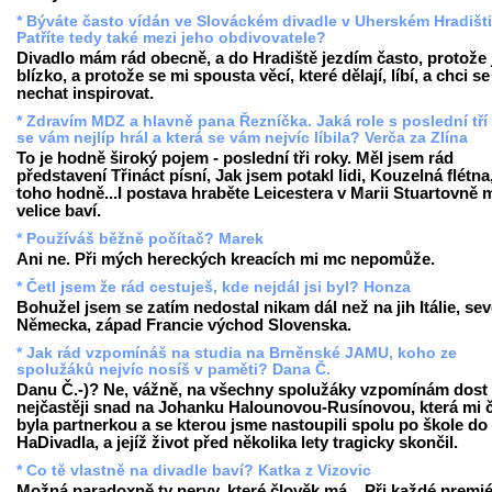
* Býváte často vídán ve Slováckém divadle v Uherském Hradišti
Patříte tedy také mezi jeho obdivovatele?
Divadlo mám rád obecně, a do Hradiště jezdím často, protože 
blízko, a protože se mi spousta věcí, které dělají, líbí, a chci se
nechat inspirovat.
* Zdravím MDZ a hlavně pana Řezníčka. Jaká role s poslední tří
se vám nejlíp hrál a která se vám nejvíc líbila? Verča za Zlína
To je hodně široký pojem - poslední tři roky. Měl jsem rád
představení Třináct písní, Jak jsem potakl lidi, Kouzelná flétna,
toho hodně...I postava hraběte Leicestera v Marii Stuartovně 
velice baví.
* Používáš běžně počítač? Marek
Ani ne. Při mých hereckých kreacích mi mc nepomůže.
* Četl jsem že rád cestuješ, kde nejdál jsi byl? Honza
Bohužel jsem se zatím nedostal nikam dál než na jih Itálie, sev
Německa, západ Francie východ Slovenska.
* Jak rád vzpomínáš na studia na Brněnské JAMU, koho ze
spolužáků nejvíc nosíš v paměti? Dana Č.
Danu Č.-)? Ne, vážně, na všechny spolužáky vzpomínám dost 
nejčastěji snad na Johanku Halounovou-Rusínovou, která mi 
byla partnerkou a se kterou jsme nastoupili spolu po škole do
HaDivadla, a jejíž život před několika lety tragicky skončil.
* Co tě vlastně na divadle baví? Katka z Vizovic
Možná paradoxně ty nervy, které člověk má... Při každé premi