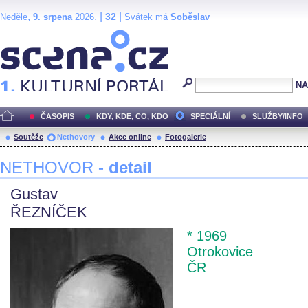
,
, |
|
32
Neděle
9. srpena
2026
Svátek má
Soběslav
Scéna.cz
NA
ČASOPIS
KDY, KDE, CO, KDO
SPECIÁLNÍ
SLUŽBY/INFO
Soutěže
Nethovory
Akce online
Fotogalerie
NETHOVOR
- detail
Gustav
ŘEZNÍČEK
* 1969
Otrokovice
ČR