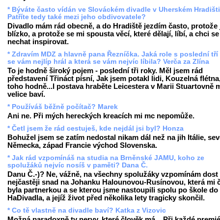
* Býváte často vídán ve Slováckém divadle v Uherském Hradišti
Patříte tedy také mezi jeho obdivovatele?
Divadlo mám rád obecně, a do Hradiště jezdím často, protože 
blízko, a protože se mi spousta věcí, které dělají, líbí, a chci se
nechat inspirovat.
* Zdravím MDZ a hlavně pana Řezníčka. Jaká role s poslední tří
se vám nejlíp hrál a která se vám nejvíc líbila? Verča za Zlína
To je hodně široký pojem - poslední tři roky. Měl jsem rád
představení Třináct písní, Jak jsem potakl lidi, Kouzelná flétna,
toho hodně...I postava hraběte Leicestera v Marii Stuartovně 
velice baví.
* Používáš běžně počítač? Marek
Ani ne. Při mých hereckých kreacích mi mc nepomůže.
* Četl jsem že rád cestuješ, kde nejdál jsi byl? Honza
Bohužel jsem se zatím nedostal nikam dál než na jih Itálie, sev
Německa, západ Francie východ Slovenska.
* Jak rád vzpomínáš na studia na Brněnské JAMU, koho ze
spolužáků nejvíc nosíš v paměti? Dana Č.
Danu Č.-)? Ne, vážně, na všechny spolužáky vzpomínám dost 
nejčastěji snad na Johanku Halounovou-Rusínovou, která mi 
byla partnerkou a se kterou jsme nastoupili spolu po škole do
HaDivadla, a jejíž život před několika lety tragicky skončil.
* Co tě vlastně na divadle baví? Katka z Vizovic
Možná paradoxně ty nervy, které člověk má... Při každé premi