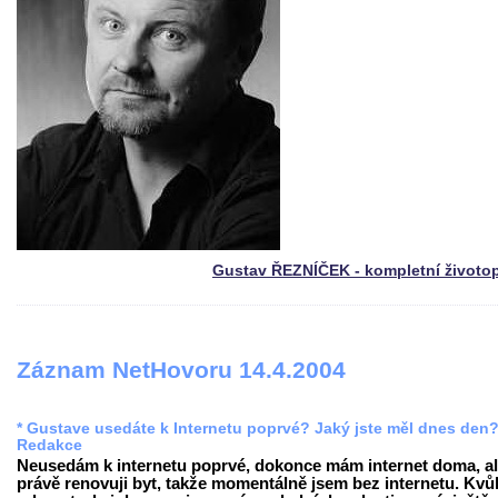
Gustav ŘEZNÍČEK - kompletní životo
Záznam NetHovoru 14.4.2004
* Gustave usedáte k Internetu poprvé? Jaký jste měl dnes den
Redakce
Neusedám k internetu poprvé, dokonce mám internet doma, al
právě renovuji byt, takže momentálně jsem bez internetu. Kvůl