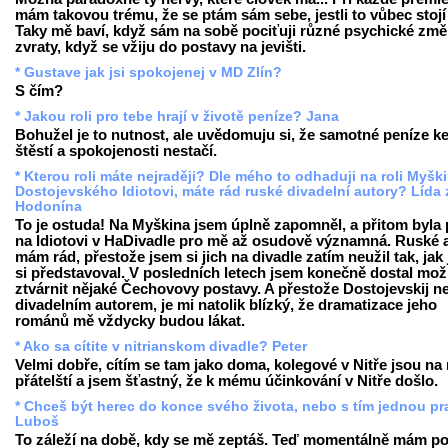
mám takovou trému, že se ptám sám sebe, jestli to vůbec stojí 
Taky mě baví, když sám na sobě pociťuji různé psychické změ
zvraty, když se vžiju do postavy na jevišti.
* Gustave jak jsi spokojenej v MD Zlín?
S čím?
* Jakou roli pro tebe hrají v životě peníze? Jana
Bohužel je to nutnost, ale uvědomuju si, že samotné peníze k
štěstí a spokojenosti nestačí.
* Kterou roli máte nejraději? Dle mého to odhaduji na roli Myšk
Dostojevského Idiotovi, máte rád ruské divadelní autory? Lída 
Hodonína
To je ostuda! Na Myškina jsem úplně zapomněl, a přitom byla 
na Idiotovi v HaDivadle pro mě až osudově významná. Ruské 
mám rád, přestože jsem si jich na divadle zatím neužil tak, jak
si představoval. V posledních letech jsem konečně dostal mo
ztvárnit nějaké Čechovovy postavy. A přestože Dostojevskij n
divadelním autorem, je mi natolik blízký, že dramatizace jeho
románů mě vždycky budou lákat.
* Ako sa cítite v nitrianskom divadle? Peter
Velmi dobře, cítím se tam jako doma, kolegové v Nitře jsou na
přátelští a jsem šťastný, že k mému účinkování v Nitře došlo.
* Chceš být herec do konce svého života, nebo s tím jednou pr
Luboš
To záleží na době, kdy se mě zeptáš. Teď momentálně mám poc