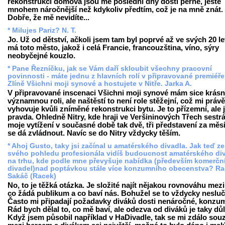
rekonstrukci domova jsou mé poslední dny dosti perné, ještě
mnohem náročnější než kdykoliv předtím, což je na mně znát.
Dobře, že mě nevidíte...
* Milujes Pariz? N. T.
Jo. Už od dětství, ačkoli jsem tam byl poprvé až ve svých 20 le
má toto město, jakož i celá Francie, francouzština, víno, sýry
neobyčejné kouzlo.
* Pane Řezníčku, jak se Vám daří skloubit všechny pracovní
povinnosti - máte jednu z hlavních rolí v připravované premiéře
Zlíně Všichni moji synové a hostujete v Nitře. Jarka A.
V připravované inscenaci Všichni moji synové mám sice krás
významnou roli, ale naštěstí to není role stěžejní, což mi právě
vyhovuje kvůli zníměné rekonstrukci bytu. Je to přízemní, ale j
pravda. Ohledně Nitry, kde hraji ve Veršininových Třech sestrá
moje vytížení v současné době tak dvě, tři představení za měs
se dá zvládnout. Navíc se do Nitry vždycky těším.
* Ahoj Gusto, taky jsi začínal u amatérského divadla. Jak teď ze
svého pohledu profesionála vidíš budoucnost amatérského di
na trhu, kde podle mne převyšuje nabídka (především komerčn
divadel)nad poptávkou stále více konzumního obecenstva? R
Sakáč (Racek)
No, to je těžká otázka. Je složité najít nějakou rovnováhu mezi
co žádá publikum a co baví nás. Bohužel se to vždycky nesluč
Často mi připadají požadavky diváků dosti nenáročné, konzum
Rád bych dělal to, co mě baví, ale odezva od diváků je taky důl
Když jsem působil například v HaDivadle, tak se mi zdálo sou