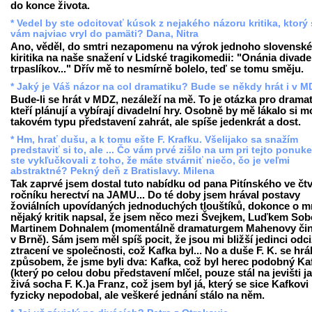
do konce života.
* Vedel by ste odcitovať kúsok z nejakého názoru kritika, ktorý
vám najviac vryl do pamäti? Dana, Nitra
Ano, věděl, do smtri nezapomenu na výrok jednoho slovensk
kiritika na naše snažení v Lidské tragikomedii: "Onánia divad
trpaslíkov..." Dřív mě to nesmírně bolelo, teď se tomu směju.
* Jaký je Váš názor na col dramatiku? Bude se někdy hrát i v 
Bude-li se hrát v MDZ, nezáleží na mě. To je otázka pro drama
kteří plánují a vybírají divadelní hry. Osobně by mě lákalo si 
takovém typu představení zahrát, ale spíše jedenkrát a dost.
* Hm, hrať dušu, a k tomu ešte F. Krafku. Všelijako sa snažím
predstaviť si to, ale ... Čo vám prvé zišlo na um pri tejto ponuk
ste vykľučkovali z toho, že máte stvárniť niečo, čo je veľmi
abstraktné? Pekný deň z Bratislavy. Milena
Tak zaprvé jsem dostal tuto nabídku od pana Pitínského ve čt
ročníku herectví na JAMU... Do té doby jsem hrával postavy
žoviálních upovídaných jednoduchých tlouštíků, dokonce o 
nějaký kritik napsal, že jsem něco mezi Švejkem, Luďkem Sob
Martinem Dohnalem (momentálně dramaturgem Mahenovy či
v Brně). Sám jsem měl spíš pocit, že jsou mi bližší jedinci odci
ztracení ve společnosti, což Kafka byl... No a duše F. K. se hrá
způsobem, že jsme byli dva: Kafka, což byl herec podobný Ka
(který po celou dobu představení mlčel, pouze stál na jevišti j
živá socha F. K.)a Franz, což jsem byl já, který se sice Kafkovi
fyzicky nepodobal, ale veškeré jednání stálo na něm.