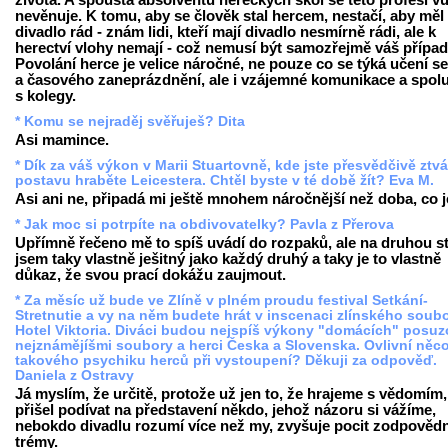
života. A spousta absolventů hereckých škol se této profesi v
nevěnuje. K tomu, aby se člověk stal hercem, nestačí, aby měl
divadlo rád - znám lidi, kteří mají divadlo nesmírně rádi, ale k
herectví vlohy nemají - což nemusí být samozřejmě váš případ
Povolání herce je velice náročné, ne pouze co se týká učení se
a časového zaneprázdnění, ale i vzájemné komunikace a spol
s kolegy.
* Komu se nejraděj svěřuješ? Dita
Asi mamince.
* Dík za váš výkon v Marii Stuartovně, kde jste přesvědčivě ztvá
postavu hraběte Leicestera. Chtěl byste v té době žít? Eva M.
Asi ani ne, připadá mi ještě mnohem náročnější než doba, co j
* Jak moc si potrpíte na obdivovatelky? Pavla z Přerova
Upřímně řečeno mě to spíš uvádí do rozpaků, ale na druhou s
jsem taky vlastně ješitný jako každý druhý a taky je to vlastně
důkaz, že svou prací dokážu zaujmout.
* Za měsíc už bude ve Zlíně v plném proudu festival Setkání-
Stretnutie a vy na něm budete hrát v inscenaci zlínského soub
Hotel Viktoria. Diváci budou nejspíš výkony "domácích" posuz
nejznámějíšmi soubory a herci Česka a Slovenska. Ovlivní něc
takového psychiku herců při vystoupení? Děkuji za odpověď.
Daniela z Ostravy
Já myslím, že určitě, protože už jen to, že hrajeme s vědomím,
přišel podívat na představení někdo, jehož názoru si vážíme,
nebokdo divadlu rozumí více než my, zvyšuje pocit zodpovědn
trémy.