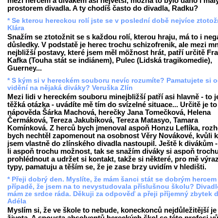
mezi hercem a divákem asi největší, možná to bylo dáno i ma
prostorem divadla. A ty chodíš často do divadla, Radku?
* Se kterou hereckou rolí jste se v poslední době nejvíce ztotož
Klára
Snažím se ztotožnit se s každou rolí, kterou hraju, má to i neg
důsledky. V podstatě je herec trochu schizofrenik, ale mezi m
nejbližší postavy, které jsem měl möžnost hrát, patří určitě Fr
Kafka (Touha stát se indiánem), Pulec (Lidská tragikomedie),
Guerney...
* S kým si v hereckém souboru nevíc rozumíte? Pamatujete si 
vidění na nějaká diváky? Veruška Zlín
Mezi lidi v hereckém souboru minejbližší patří asi hlavně - to j
těžká otázka - uvádíte mě tím do svízelné situace... Určitě je to
nápověda Šárka Machová, herečky Jana Tomečková, Helena
Čermáková, Tereza Jakubíková, Tereza Matasyo, Tamara
Komínková. Z herců bych jmenoval aspoň Honzu Leflíka, roz
bych nechtěl zapomenout na osobnost Věry Novákové, kvůli k
jsem vlastně do zlínského divadla nastoupil. Ještě k divákům 
li aspoň trochu možnost, tak se snažím diváky si aspoň troch
prohlédnout a udržet si kontakt, takže si některé, pro mě výra
typy, pamatuju a těším se, že je zase brzy uvidím v hledišti.
* Přeji dobrý den. Myslíte, že mám šanci stát se dobrým hercem 
případě, že jsem na to nevystudovala příslušnou školu? Divadl
mám ze srdce ráda. Děkuji za odpověď a přeji příjemný zbytek 
Adéla
Myslím si, že ve škole to nebude, koneckonců nejdůležitější je