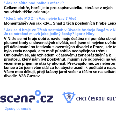
* Jak se cítíte pod palbou otázek?
Celkem dobře, horší je to pro zapisovatelku, která se v mých
souvětích těžko orientuje...
* Která role MD Zlín Vás nejvíc baví? Aleš
Momentálně? Asi jak kdy... Snad z těch posledních hrabě Lëice
* Jak se ti hraje ve Třech sestrách v Divadle Andreja Bagára v N
Je to náročné mluvit jako jediný česky? Igor z Nitry
V Nitře se mi hraje dobře, navíc moje čeština mi pomáhá sbíra
plusové body u slovenských diváků, což jsem si nejvíce uvěd
při účinkování na festivalu slovenských divadel v Praze, kde 
bylo zcela naopak, a to mně působilo neobyčejnou trému.
Omlouvám se, ale vzhledem k časovému zaneprázdnění a k
prostoru, který nám byl poskytnut, musím své odpovědi na va
víceméně příjemné otázky ukončit. Překvapilo mě, že neberou
konce a že jsem vám stál za to, abyste usedli k počítači a napsa
Všem moc děkuji, přeji krásný jarní večer a těším se na setkán
divadle. Váš Gustav.
Zprávy do emailu