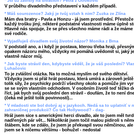
* Jsi už závislý na divácích? Petra z Otrokovic
V průběhu divadelního představení v každém případě.
* Máš sourozence? Jaký je tvůj vztah k nim? Zuzka ze Zlína
Mám dva bratry - Pavla a Honzu - já jsem prostřední. Přestože
každý trošku jiný, některé podstatné vlastnosti máme úplně st
Hlavně nás spojuje, že se přes všechno máme rádi a že máme 
své rodiče.
* Vyjadřuješ divadlem svůj životní názor? Monika z Brna
V podstatě ano, a i když je postava, kterou třeba hraji, přesný
opakem názoru mého, vždycky mi pomáhá uvědomit si, jaký j
vlastně názor můj.
* Jak byste strávil den, kdybyste věděl, že je váš poslední? Vla
Luhačovic
To je zvláštní otázka. Na to možná myslím od svého dětství.
Vždycky jsem si přál hrát postavu, která umírá a zároveň ješt
tolik síly, že psychicky podrží všechny okolo a pomůže jim vy
se se svým vlastním odchodem. V osobním životě teď těžko 
říct, jak bych svůj poslední den strávil - doufám, že to není dn
(čeká mě ještě tolik povinností)...
* V mladosti ste bol dobrý aj v jazykoch. Nedá sa to uplatniť v 
zahraničnej produkcii? Čo tak Hollywood? - dag-
Hrál jsem sice s americkými herci divadlo, ale to jsem měl tvr
nadřených pár vět... Několikrát jsem točil malou pidiroli s n
štábem, kde se zdálo, že jsem je překvapil svou němčinou, ale
jsem se k ničemu většímu - bohužel - nedostal