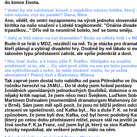
do konce života.
* Vedel by ste odcitovať kúsok z nejakého názoru kritika, ktorý
vám najviac vryl do pamäti? Dana, Nitra
Ano, věděl, do smtri nezapomenu na výrok jednoho slovensk
kiritika na naše snažení v Lidské tragikomedii: "Onánia divad
trpaslíkov..." Dřív mě to nesmírně bolelo, teď se tomu směju.
* Jaký je Váš názor na col dramatiku? Bude se někdy hrát i v 
Bude-li se hrát v MDZ, nezáleží na mě. To je otázka pro drama
kteří plánují a vybírají divadelní hry. Osobně by mě lákalo si 
takovém typu představení zahrát, ale spíše jedenkrát a dost.
* Hm, hrať dušu, a k tomu ešte F. Krafku. Všelijako sa snažím
predstaviť si to, ale ... Čo vám prvé zišlo na um pri tejto ponuk
ste vykľučkovali z toho, že máte stvárniť niečo, čo je veľmi
abstraktné? Pekný deň z Bratislavy. Milena
Tak zaprvé jsem dostal tuto nabídku od pana Pitínského ve čt
ročníku herectví na JAMU... Do té doby jsem hrával postavy
žoviálních upovídaných jednoduchých tlouštíků, dokonce o 
nějaký kritik napsal, že jsem něco mezi Švejkem, Luďkem Sob
Martinem Dohnalem (momentálně dramaturgem Mahenovy či
v Brně). Sám jsem měl spíš pocit, že jsou mi bližší jedinci odci
ztracení ve společnosti, což Kafka byl... No a duše F. K. se hrá
způsobem, že jsme byli dva: Kafka, což byl herec podobný Ka
(který po celou dobu představení mlčel, pouze stál na jevišti j
živá socha F. K.)a Franz, což jsem byl já, který se sice Kafkovi
fyzicky nepodobal, ale veškeré jednání stálo na něm.