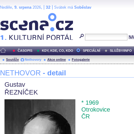
,
, |
|
32
Neděle
9. srpena
2026
Svátek má
Soběslav
Scéna.cz
NA
ČASOPIS
KDY, KDE, CO, KDO
SPECIÁLNÍ
SLUŽBY/INFO
Soutěže
Nethovory
Akce online
Fotogalerie
NETHOVOR
- detail
Gustav
ŘEZNÍČEK
* 1969
Otrokovice
ČR