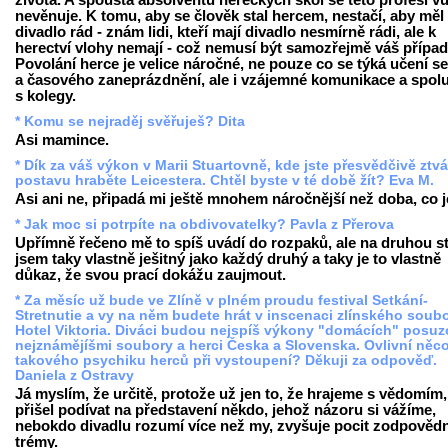
života. A spousta absolventů hereckých škol se této profesi v
nevěnuje. K tomu, aby se člověk stal hercem, nestačí, aby měl
divadlo rád - znám lidi, kteří mají divadlo nesmírně rádi, ale k
herectví vlohy nemají - což nemusí být samozřejmě váš případ
Povolání herce je velice náročné, ne pouze co se týká učení se
a časového zaneprázdnění, ale i vzájemné komunikace a spol
s kolegy.
* Komu se nejraděj svěřuješ? Dita
Asi mamince.
* Dík za váš výkon v Marii Stuartovně, kde jste přesvědčivě ztvá
postavu hraběte Leicestera. Chtěl byste v té době žít? Eva M.
Asi ani ne, připadá mi ještě mnohem náročnější než doba, co j
* Jak moc si potrpíte na obdivovatelky? Pavla z Přerova
Upřímně řečeno mě to spíš uvádí do rozpaků, ale na druhou s
jsem taky vlastně ješitný jako každý druhý a taky je to vlastně
důkaz, že svou prací dokážu zaujmout.
* Za měsíc už bude ve Zlíně v plném proudu festival Setkání-
Stretnutie a vy na něm budete hrát v inscenaci zlínského soub
Hotel Viktoria. Diváci budou nejspíš výkony "domácích" posuz
nejznámějíšmi soubory a herci Česka a Slovenska. Ovlivní něc
takového psychiku herců při vystoupení? Děkuji za odpověď.
Daniela z Ostravy
Já myslím, že určitě, protože už jen to, že hrajeme s vědomím,
přišel podívat na představení někdo, jehož názoru si vážíme,
nebokdo divadlu rozumí více než my, zvyšuje pocit zodpovědn
trémy.