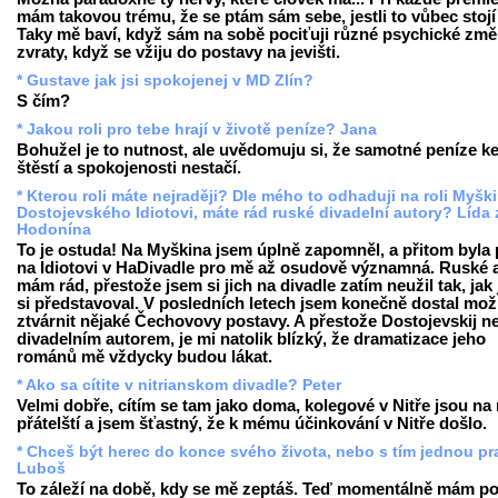
mám takovou trému, že se ptám sám sebe, jestli to vůbec stojí 
Taky mě baví, když sám na sobě pociťuji různé psychické změ
zvraty, když se vžiju do postavy na jevišti.
* Gustave jak jsi spokojenej v MD Zlín?
S čím?
* Jakou roli pro tebe hrají v životě peníze? Jana
Bohužel je to nutnost, ale uvědomuju si, že samotné peníze k
štěstí a spokojenosti nestačí.
* Kterou roli máte nejraději? Dle mého to odhaduji na roli Myšk
Dostojevského Idiotovi, máte rád ruské divadelní autory? Lída 
Hodonína
To je ostuda! Na Myškina jsem úplně zapomněl, a přitom byla 
na Idiotovi v HaDivadle pro mě až osudově významná. Ruské 
mám rád, přestože jsem si jich na divadle zatím neužil tak, jak
si představoval. V posledních letech jsem konečně dostal mo
ztvárnit nějaké Čechovovy postavy. A přestože Dostojevskij n
divadelním autorem, je mi natolik blízký, že dramatizace jeho
románů mě vždycky budou lákat.
* Ako sa cítite v nitrianskom divadle? Peter
Velmi dobře, cítím se tam jako doma, kolegové v Nitře jsou na
přátelští a jsem šťastný, že k mému účinkování v Nitře došlo.
* Chceš být herec do konce svého života, nebo s tím jednou pr
Luboš
To záleží na době, kdy se mě zeptáš. Teď momentálně mám poc