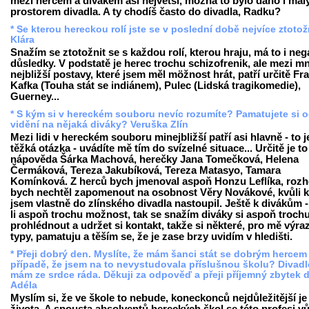
mezi hercem a divákem asi největší, možná to bylo dáno i ma
prostorem divadla. A ty chodíš často do divadla, Radku?
* Se kterou hereckou rolí jste se v poslední době nejvíce ztotož
Klára
Snažím se ztotožnit se s každou rolí, kterou hraju, má to i neg
důsledky. V podstatě je herec trochu schizofrenik, ale mezi m
nejbližší postavy, které jsem měl möžnost hrát, patří určitě Fr
Kafka (Touha stát se indiánem), Pulec (Lidská tragikomedie),
Guerney...
* S kým si v hereckém souboru nevíc rozumíte? Pamatujete si 
vidění na nějaká diváky? Veruška Zlín
Mezi lidi v hereckém souboru minejbližší patří asi hlavně - to j
těžká otázka - uvádíte mě tím do svízelné situace... Určitě je to
nápověda Šárka Machová, herečky Jana Tomečková, Helena
Čermáková, Tereza Jakubíková, Tereza Matasyo, Tamara
Komínková. Z herců bych jmenoval aspoň Honzu Leflíka, roz
bych nechtěl zapomenout na osobnost Věry Novákové, kvůli k
jsem vlastně do zlínského divadla nastoupil. Ještě k divákům 
li aspoň trochu možnost, tak se snažím diváky si aspoň troch
prohlédnout a udržet si kontakt, takže si některé, pro mě výra
typy, pamatuju a těším se, že je zase brzy uvidím v hledišti.
* Přeji dobrý den. Myslíte, že mám šanci stát se dobrým hercem 
případě, že jsem na to nevystudovala příslušnou školu? Divadl
mám ze srdce ráda. Děkuji za odpověď a přeji příjemný zbytek 
Adéla
Myslím si, že ve škole to nebude, koneckonců nejdůležitější je