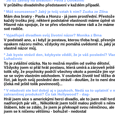
* Jsi už závislý na divácích? Petra z Otrokovic
V průběhu divadelního představení v každém případě.
* Máš sourozence? Jaký je tvůj vztah k nim? Zuzka ze Zlína
Mám dva bratry - Pavla a Honzu - já jsem prostřední. Přestože
každý trošku jiný, některé podstatné vlastnosti máme úplně st
Hlavně nás spojuje, že se přes všechno máme rádi a že máme 
své rodiče.
* Vyjadřuješ divadlem svůj životní názor? Monika z Brna
V podstatě ano, a i když je postava, kterou třeba hraji, přesný
opakem názoru mého, vždycky mi pomáhá uvědomit si, jaký j
vlastně názor můj.
* Jak byste strávil den, kdybyste věděl, že je váš poslední? Vla
Luhačovic
To je zvláštní otázka. Na to možná myslím od svého dětství.
Vždycky jsem si přál hrát postavu, která umírá a zároveň ješt
tolik síly, že psychicky podrží všechny okolo a pomůže jim vy
se se svým vlastním odchodem. V osobním životě teď těžko 
říct, jak bych svůj poslední den strávil - doufám, že to není dn
(čeká mě ještě tolik povinností)...
* V mladosti ste bol dobrý aj v jazykoch. Nedá sa to uplatniť v 
zahraničnej produkcii? Čo tak Hollywood? - dag-
Hrál jsem sice s americkými herci divadlo, ale to jsem měl tvr
nadřených pár vět... Několikrát jsem točil malou pidiroli s n
štábem, kde se zdálo, že jsem je překvapil svou němčinou, ale
jsem se k ničemu většímu - bohužel - nedostal