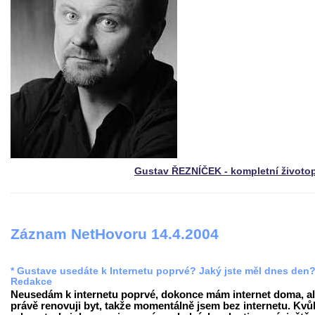
Gustav ŘEZNÍČEK - kompletní životo
Záznam NetHovoru 14.4.2004
* Gustave usedáte k Internetu poprvé? Jaký jste měl dnes den
Redakce
Neusedám k internetu poprvé, dokonce mám internet doma, al
právě renovuji byt, takže momentálně jsem bez internetu. Kvůl