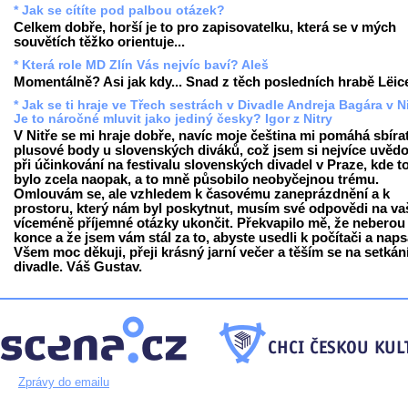
* Jak se cítíte pod palbou otázek?
Celkem dobře, horší je to pro zapisovatelku, která se v mých
souvětích těžko orientuje...
* Která role MD Zlín Vás nejvíc baví? Aleš
Momentálně? Asi jak kdy... Snad z těch posledních hrabě Lëice
* Jak se ti hraje ve Třech sestrách v Divadle Andreja Bagára v N
Je to náročné mluvit jako jediný česky? Igor z Nitry
V Nitře se mi hraje dobře, navíc moje čeština mi pomáhá sbíra
plusové body u slovenských diváků, což jsem si nejvíce uvěd
při účinkování na festivalu slovenských divadel v Praze, kde 
bylo zcela naopak, a to mně působilo neobyčejnou trému.
Omlouvám se, ale vzhledem k časovému zaneprázdnění a k
prostoru, který nám byl poskytnut, musím své odpovědi na va
víceméně příjemné otázky ukončit. Překvapilo mě, že neberou
konce a že jsem vám stál za to, abyste usedli k počítači a napsa
Všem moc děkuji, přeji krásný jarní večer a těším se na setkán
divadle. Váš Gustav.
Zprávy do emailu