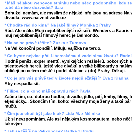
* Máš nějakou webovou stránku nebo něco podobného, kde se
tobě dá něco dozvědět? Sara
Bohužel nemám, ale myslím že nějaké info jsou na adrese Nai
divadla: www.naivnidivadlo.cz
* Chodíte rád do kina? Na jaké filmy? Monika z Prahy
Rád. Ale málo. Moji nejoblíbenější režiséři: Wenders a Kauris
muj nejoblíbenější filmový herec je Belmondo.
* Na co se právě těšíte? Zuzka z Turnova
Na Velikonoční pondělí. Miluju vajíčka na tvrdo.
* Co byste nejvíce přál Libereckému divadelnímu životu? Radní
Hodně peněz, experimentů, vynikajících režisérů, pokorných a
talentových herců, ještě více diváků a velké billboardy s našim
obličeji po celém městě i podél dálnice z (do) Prahy. Děkuji.
* Co je pro vás právě teď v životě nejdůležitější? Eva z Kladna
Aby nespadla síť.
* Filipe, co a koho máš opravdu rád? Pavla
Začnu tím, co: dobrou hudbu, divadlo, jídlo, pití, knihy, filmy, f
efjedničky... Skončím tím, koho: všechny moje ženy a také pár
mužů.
* Čím jste chtěl být jako kluk? Lída M. z Mělníka
Už si nevzpomínám. Ale asi nějakým kosmonautem, nebo něč
takovým.
* Jak se těšíš na Velikonoce? Radka z Brodu