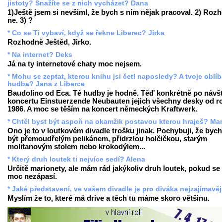
jistoty? Snažíte se z nich vycházet? Dana
1)Ještě jsem si nevšiml, že bych s ním nějak pracoval. 2) Roz
ne. 3) ?
* Co se Ti vybaví, když se řekne Liberec? Jirka
Rozhodně Ještěd, Jirko.
* Na internet? Deks
Já na ty internetové chaty moc nejsem.
* Mohu se zeptat, kterou knihu jsi četl naposledy? A tvoje oblí
hudba? Jana z Liberce
Baudolino od Eca. Té hudby je hodně. Těď konkrétně po návš
koncertu Einstuerzende Neubauten jejich všechny desky od r
1986. A moc se těším na koncert německých Kraftwerk.
* Chtěl byst být aspoň na okamžik postavou kterou hraješ? Mar
Ono je to v loutkovém divadle trošku jinak. Pochybuji, že bych
být přemoudřelým pelikánem, přidrzlou holčičkou, starým
molitanovým stolem nebo krokodýlem...
* Který druh loutek ti nejvíce sedí? Alena
Určitě marionety, ale mám rád jakýkoliv druh loutek, pokud s
moc nezápasí.
* Jaké představení, ve vašem divadle je pro diváka nejzajímavěj
Myslím že to, které má drive a těch tu máme skoro většinu.