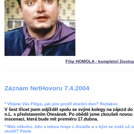
Filip HOMOLA - kompletní životo
Záznam NetHovoru 7.4.2004
* Vítáme Vás Filipe, jak jste prožil dnešní den? Redakce
V šest třicet jsem odjížděl spolu se svými kolegy na zájezd do
n.L. s představením Otesánek. Po obědě jsme zkoušeli novou
inscenaci, která bude mít premiéru 17.dubna.
* Máš někoho, kdo s tebou hraje v divadle a s kým se znáš už z
studií? Pavla