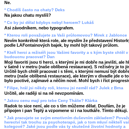
Ne.
* Chodíš často na chaty? Deks
Na jakou chatu myslíš?
* Co by jsi dělal kdybys nebyl hercem? Lukáš
Asi závodníkem, nebo typografem.
* Kterou roli považujete za Vaši průlomovou? Mirek z Jablonce
Nevím konkrétně která role, ale myslím že představení Histork
podle LAFontainových bajek, by mohl být takový průlom.
* Kteří herci a režiséři jsou Vašimi favority a s kým byste chtěl v
budoucnu pracovat? Dan
Moji favoriti jsou ti herci, s kterými je mi dobře na jevišti, ale 
v šatně i v metru (naše oblíbená restaurace). S režiséry je to ji
Určitě bych chtěl pracovat i s těmi, s kterými nemusí být dobř
metru (naše oblíbená restaurace), ale kterým v divadle jde o to
bylo poctivé, zajímavé a něčím nové. Mohl bych i říct progresi
* Filipe, hrál jsi někdy roli, kterou jsi neměl rád? Julek z Brna
Určitě, ale raději si na ně nevzpomínám.
* Jakou cenu mají pro tebe Ceny Thálie? Klárka
Radok to sice není, ale co s tím můžeme dělat. Doufám, že je
připojen i pan Teplý a vzpomene si i na loutkáře. Tímto děkuji.
* Jak pracujete se svým emotivním duševním základem? Považ
herectví tak trochu za psychoterapii, jak o tom mluví někteří va
kolegové? Jaké jsou podle vás ty skutečné životní hodnoty a