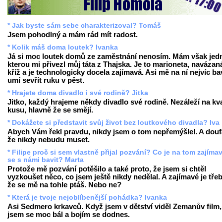
* Jak byste sám sebe charakterizoval? Tomáš
Jsem pohodlný a mám rád mít radost.
* Kolik máš doma loutek? Ivanka
Já si moc loutek domů ze zaměstnání nenosím. Mám však jed
kterou mi přivezl můj táta z Thajska. Je to marioneta, navázan
kříž a je technologicky docela zajímavá. Asi mě na ní nejvíc bav
umí sevřít ruku v pěst.
* Hrajete doma divadlo i své rodině? Jitka
Jitko, každý hrajeme někdy divadlo své rodině. Nezáleží na kva
kusu, hlavně že se smějí.
* Dokážete si představit svůj život bez loutkového divadla? Iva
Abych Vám řekl pravdu, nikdy jsem o tom nepřemýšlel. A dou
že nikdy nebudu muset.
* Filipe proč si sem vlastně přijal pozvání? Co je na tom zajíma
se s námi bavit? Marta
Protože mě pozvání potěšilo a také proto, že jsem si chtěl
vyzkoušet něco, co jsem ještě nikdy nedělal. A zajímavé je třeb
že se mě na tohle ptáš. Nebo ne?
* Která je tvoje nejoblíbenější pohádka? Ivanka
Asi Sedmero krkavců. Když jsem v dětství viděl Zemanův film,
jsem se moc bál a bojím se dodnes.