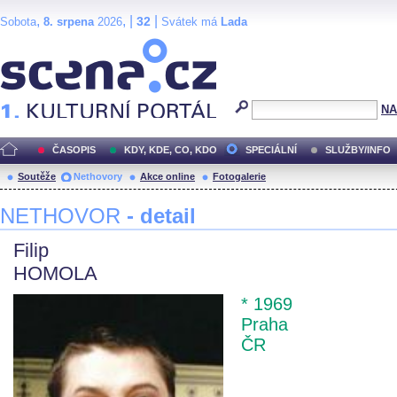
,
, |
|
32
Sobota
8. srpena
2026
Svátek má
Lada
Scéna.cz
NA
ČASOPIS
KDY, KDE, CO, KDO
SPECIÁLNÍ
SLUŽBY/INFO
Soutěže
Nethovory
Akce online
Fotogalerie
NETHOVOR
- detail
Filip
HOMOLA
* 1969
Praha
ČR