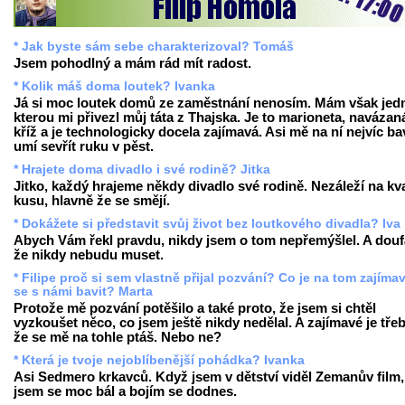
* Jak byste sám sebe charakterizoval? Tomáš
Jsem pohodlný a mám rád mít radost.
* Kolik máš doma loutek? Ivanka
Já si moc loutek domů ze zaměstnání nenosím. Mám však jed
kterou mi přivezl můj táta z Thajska. Je to marioneta, navázan
kříž a je technologicky docela zajímavá. Asi mě na ní nejvíc bav
umí sevřít ruku v pěst.
* Hrajete doma divadlo i své rodině? Jitka
Jitko, každý hrajeme někdy divadlo své rodině. Nezáleží na kva
kusu, hlavně že se smějí.
* Dokážete si představit svůj život bez loutkového divadla? Iva
Abych Vám řekl pravdu, nikdy jsem o tom nepřemýšlel. A dou
že nikdy nebudu muset.
* Filipe proč si sem vlastně přijal pozvání? Co je na tom zajíma
se s námi bavit? Marta
Protože mě pozvání potěšilo a také proto, že jsem si chtěl
vyzkoušet něco, co jsem ještě nikdy nedělal. A zajímavé je třeb
že se mě na tohle ptáš. Nebo ne?
* Která je tvoje nejoblíbenější pohádka? Ivanka
Asi Sedmero krkavců. Když jsem v dětství viděl Zemanův film,
jsem se moc bál a bojím se dodnes.