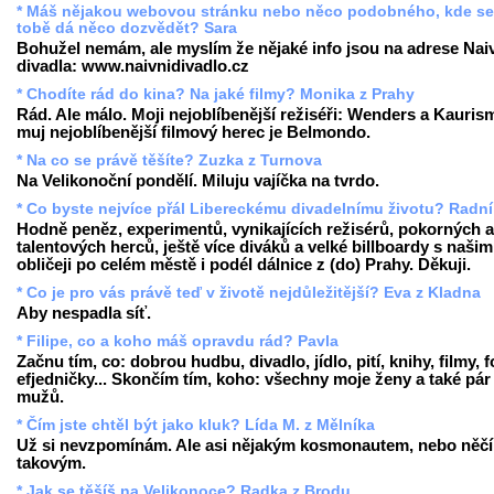
* Máš nějakou webovou stránku nebo něco podobného, kde se
tobě dá něco dozvědět? Sara
Bohužel nemám, ale myslím že nějaké info jsou na adrese Nai
divadla: www.naivnidivadlo.cz
* Chodíte rád do kina? Na jaké filmy? Monika z Prahy
Rád. Ale málo. Moji nejoblíbenější režiséři: Wenders a Kauris
muj nejoblíbenější filmový herec je Belmondo.
* Na co se právě těšíte? Zuzka z Turnova
Na Velikonoční pondělí. Miluju vajíčka na tvrdo.
* Co byste nejvíce přál Libereckému divadelnímu životu? Radní
Hodně peněz, experimentů, vynikajících režisérů, pokorných a
talentových herců, ještě více diváků a velké billboardy s našim
obličeji po celém městě i podél dálnice z (do) Prahy. Děkuji.
* Co je pro vás právě teď v životě nejdůležitější? Eva z Kladna
Aby nespadla síť.
* Filipe, co a koho máš opravdu rád? Pavla
Začnu tím, co: dobrou hudbu, divadlo, jídlo, pití, knihy, filmy, f
efjedničky... Skončím tím, koho: všechny moje ženy a také pár
mužů.
* Čím jste chtěl být jako kluk? Lída M. z Mělníka
Už si nevzpomínám. Ale asi nějakým kosmonautem, nebo něč
takovým.
* Jak se těšíš na Velikonoce? Radka z Brodu