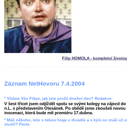
Filip HOMOLA - kompletní životo
Záznam NetHovoru 7.4.2004
* Vítáme Vás Filipe, jak jste prožil dnešní den? Redakce
V šest třicet jsem odjížděl spolu se svými kolegy na zájezd do
n.L. s představením Otesánek. Po obědě jsme zkoušeli novou
inscenaci, která bude mít premiéru 17.dubna.
* Máš někoho, kdo s tebou hraje v divadle a s kým se znáš už z
studií? Pavla