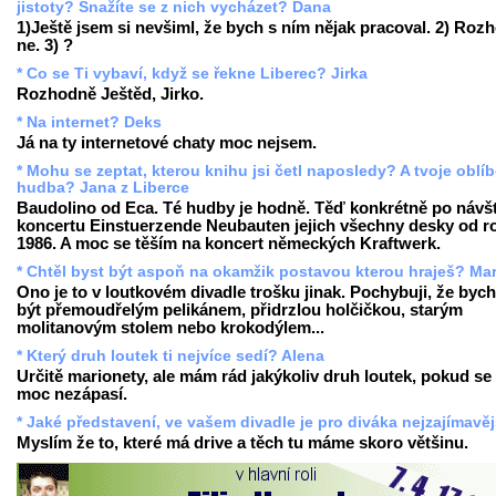
jistoty? Snažíte se z nich vycházet? Dana
1)Ještě jsem si nevšiml, že bych s ním nějak pracoval. 2) Roz
ne. 3) ?
* Co se Ti vybaví, když se řekne Liberec? Jirka
Rozhodně Ještěd, Jirko.
* Na internet? Deks
Já na ty internetové chaty moc nejsem.
* Mohu se zeptat, kterou knihu jsi četl naposledy? A tvoje oblí
hudba? Jana z Liberce
Baudolino od Eca. Té hudby je hodně. Těď konkrétně po návš
koncertu Einstuerzende Neubauten jejich všechny desky od r
1986. A moc se těším na koncert německých Kraftwerk.
* Chtěl byst být aspoň na okamžik postavou kterou hraješ? Mar
Ono je to v loutkovém divadle trošku jinak. Pochybuji, že bych
být přemoudřelým pelikánem, přidrzlou holčičkou, starým
molitanovým stolem nebo krokodýlem...
* Který druh loutek ti nejvíce sedí? Alena
Určitě marionety, ale mám rád jakýkoliv druh loutek, pokud s
moc nezápasí.
* Jaké představení, ve vašem divadle je pro diváka nejzajímavěj
Myslím že to, které má drive a těch tu máme skoro většinu.