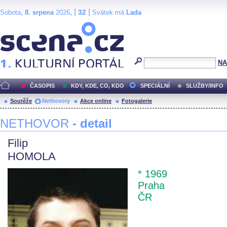
,
, |
|
32
Sobota
8. srpena
2026
Svátek má
Lada
Scéna.cz
NA
ČASOPIS
KDY, KDE, CO, KDO
SPECIÁLNÍ
SLUŽBY/INFO
Soutěže
Nethovory
Akce online
Fotogalerie
NETHOVOR
- detail
Filip
HOMOLA
* 1969
Praha
ČR