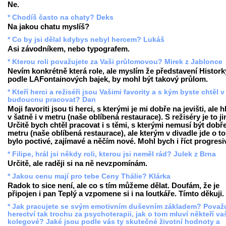
Ne.
* Chodíš často na chaty? Deks
Na jakou chatu myslíš?
* Co by jsi dělal kdybys nebyl hercem? Lukáš
Asi závodníkem, nebo typografem.
* Kterou roli považujete za Vaši průlomovou? Mirek z Jablonce
Nevím konkrétně která role, ale myslím že představení Histork
podle LAFontainových bajek, by mohl být takový průlom.
* Kteří herci a režiséři jsou Vašimi favority a s kým byste chtěl v
budoucnu pracovat? Dan
Moji favoriti jsou ti herci, s kterými je mi dobře na jevišti, ale 
v šatně i v metru (naše oblíbená restaurace). S režiséry je to ji
Určitě bych chtěl pracovat i s těmi, s kterými nemusí být dobř
metru (naše oblíbená restaurace), ale kterým v divadle jde o to
bylo poctivé, zajímavé a něčím nové. Mohl bych i říct progresi
* Filipe, hrál jsi někdy roli, kterou jsi neměl rád? Julek z Brna
Určitě, ale raději si na ně nevzpomínám.
* Jakou cenu mají pro tebe Ceny Thálie? Klárka
Radok to sice není, ale co s tím můžeme dělat. Doufám, že je
připojen i pan Teplý a vzpomene si i na loutkáře. Tímto děkuji.
* Jak pracujete se svým emotivním duševním základem? Považ
herectví tak trochu za psychoterapii, jak o tom mluví někteří va
kolegové? Jaké jsou podle vás ty skutečné životní hodnoty a