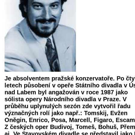
Je absolventem pražské konzervatoře. Po čt
letech působení v opeře Státního divadla v Ús
nad Labem byl angažován v roce 1987 jako
sólista opery Národního divadla v Praze. V
průběhu uplynulých sezón zde vytvořil řadu
význačných rolí jako např.: Tomskij, Evžen
Oněgin, Enrico, Posa, Marcell, Figaro, Escami
Z českých oper Budivoj, Tomeš, Bohuš, Přem
aj. Ve Stavovském divadle se představil jako