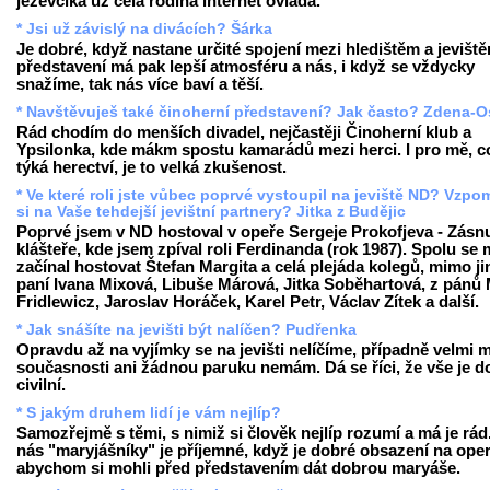
jezevčíka už celá rodina internet ovládá.
* Jsi už závislý na divácích? Šárka
Je dobré, když nastane určité spojení mezi hledištěm a jevišt
představení má pak lepší atmosféru a nás, i když se vždycky
snažíme, tak nás více baví a těší.
* Navštěvuješ také činoherní představení? Jak často? Zdena-O
Rád chodím do menších divadel, nejčastěji Činoherní klub a
Ypsilonka, kde mákm spostu kamarádů mezi herci. I pro mě, c
týká herectví, je to velká zkušenost.
* Ve které roli jste vůbec poprvé vystoupil na jeviště ND? Vzp
si na Vaše tehdejší jevištní partnery? Jitka z Budějic
Poprvé jsem v ND hostoval v opeře Sergeje Prokofjeva - Zásn
klášteře, kde jsem zpíval roli Ferdinanda (rok 1987). Spolu se
začínal hostovat Štefan Margita a celá plejáda kolegů, mimo ji
paní Ivana Mixová, Libuše Márová, Jitka Soběhartová, z pánů 
Fridlewicz, Jaroslav Horáček, Karel Petr, Václav Zítek a další.
* Jak snášíte na jevišti být nalíčen? Pudřenka
Opravdu až na vyjímky se na jevišti nelíčíme, případně velmi m
současnosti ani žádnou paruku nemám. Dá se říci, že vše je d
civilní.
* S jakým druhem lidí je vám nejlíp?
Samozřejmě s těmi, s nimiž si člověk nejlíp rozumí a má je rád
nás "maryjášníky" je příjemné, když je dobré obsazení na oper
abychom si mohli před představením dát dobrou maryáše.