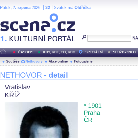
,
, |
|
32
Pátek
7. srpena
2026
Svátek má
Oldřiška
Scéna.cz
NA
ČASOPIS
KDY, KDE, CO, KDO
SPECIÁLNÍ
SLUŽBY/INFO
Soutěže
Nethovory
Akce online
Fotogalerie
NETHOVOR
- detail
Vratislav
KŘÍŽ
* 1901
Praha
ČR