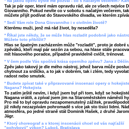
* Na jakou operu byste mě pozval - co s načatým večerem? Kar
Tak je pár oper, které mám opravdu rád, ale ze všech nejvíce 
Giovanniho. Pokud nevíte co v sobotu s načatým večerem, tak
můžete přijít podívat do Stavovského divadla, ve kterém zpívá
* Sedí Vám role Dona Giovanniho i v civilním životě?
Kterému muži, jenž má rád život, by neseděla?
* Říkal jste někdy, že se může hlas rozladit podobně jako nástro
Můžete toto přiblížit?
Hlas se špatným zacházením může "rozladit", proto je dobré 
zpěváků, kteří mají pár sezón za sebou, na hlase stále pracova
mít hlasového poradce, případně pravidelně cvičit, trénovat.
* V čem podle Vás spočívá krása operního zpěvu? Jana z Děčín
Zpěv jako takový je dle mého nástroj, jehož barva může poslu
chytnout za srdíčko, a to jak v dobrém, tak i zlém, tedy vyvolat
radost nebo smutek.
* Budete zpívat také v připravované inscenaci opery o hokejist
Nagana? Hokejista
To zatím ještě nevím, i když jsem byl při tom, když se hokejist
Nagana vrátili, a zpíval jsem jim na Staroměstském náměstí h
Pro mě to byl opravdu nezapomenutelný zážitek, pravděpodob
již nikdy nezazpívám pohromadě s více jak sto tisíci lidmi. Ná
atmosféra, po jedné straně stál Dominik Hašek, z druhé Jarom
Jágr.
* Ktorý choreograf a v ktorej inscenácii chcel od vás najťažší
"pohybový" výkon? Luboš, Bratislava