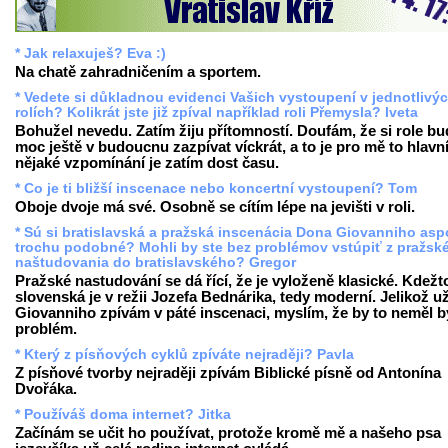
* Jak relaxuješ? Eva :)
Na chatě zahradničením a sportem.
* Vedete si důkladnou evidenci Vašich vystoupení v jednotlivý
rolích? Kolikrát jste již zpíval například roli Přemysla? Iveta
Bohužel nevedu. Zatím žiju přítomností. Doufám, že si role b
moc ještě v budoucnu zazpívat víckrát, a to je pro mě to hlavn
nějaké vzpomínání je zatím dost času.
* Co je ti bližší inscenace nebo koncertní vystoupení? Tom
Oboje dvoje má své. Osobně se cítím lépe na jevišti v roli.
* Sú si bratislavská a pražská inscenácia Dona Giovanniho as
trochu podobné? Mohli by ste bez problémov vstúpiť z pražsk
naštudovania do bratislavského? Gregor
Pražské nastudování se dá řící, že je vyloženě klasické. Kdežt
slovenská je v režii Jozefa Bednárika, tedy moderní. Jelikož u
Giovanniho zpívám v páté inscenaci, myslím, že by to neměl b
problém.
* Který z písňových cyklů zpíváte nejraději? Pavla
Z písňové tvorby nejraději zpívám Biblické písně od Antonína
Dvořáka.
* Používáš doma internet? Jitka
Začínám se učit ho používat, protože kromě mě a našeho psa