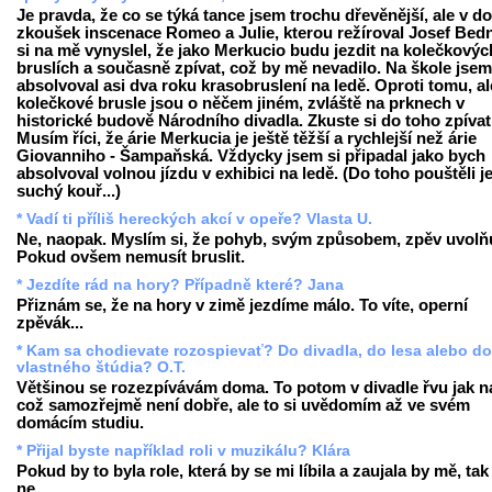
Je pravda, že co se týká tance jsem trochu dřevěnější, ale v d
zkoušek inscenace Romeo a Julie, kterou režíroval Josef Bedn
si na mě vynyslel, že jako Merkucio budu jezdit na kolečkovýc
bruslích a současně zpívat, což by mě nevadilo. Na škole jsem
absolvoval asi dva roku krasobruslení na ledě. Oproti tomu, al
kolečkové brusle jsou o něčem jiném, zvláště na prknech v
historické budově Národního divadla. Zkuste si do toho zpívat
Musím říci, že árie Merkucia je ještě těžší a rychlejší než árie
Giovanniho - Šampaňská. Vždycky jsem si připadal jako bych
absolvoval volnou jízdu v exhibici na ledě. (Do toho pouštěli j
suchý kouř...)
* Vadí ti příliš hereckých akcí v opeře? Vlasta U.
Ne, naopak. Myslím si, že pohyb, svým způsobem, zpěv uvolňu
Pokud ovšem nemusít bruslit.
* Jezdíte rád na hory? Případně které? Jana
Přiznám se, že na hory v zimě jezdíme málo. To víte, operní
zpěvák...
* Kam sa chodievate rozospievať? Do divadla, do lesa alebo do
vlastného štúdia? O.T.
Většinou se rozezpívávám doma. To potom v divadle řvu jak na
což samozřejmě není dobře, ale to si uvědomím až ve svém
domácím studiu.
* Přijal byste například roli v muzikálu? Klára
Pokud by to byla role, která by se mi líbila a zaujala by mě, tak
ne.