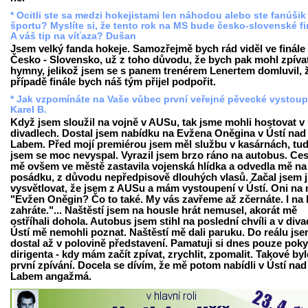
* Ocitli ste sa medzi hokejistami len náhodou alebo ste fanúšik
športu? Myslíte si, že tento rok na MS bude česko-slovenské f
A váš tip na víťaza? Dušan
Jsem velký fanda hokeje. Samozřejmě bych rád viděl ve finále
Česko - Slovensko, už z toho důvodu, že bych pak mohl zpíva
hymny, jelikož jsem se s panem trenérem Lenertem domluvil, 
případě finále bych náš tým přijel podpořit.
* Jak vzpomínáte na Vaše vůbec první veřejné pěvecké vystou
Karel B.
Když jsem sloužil na vojně v AUSu, tak jsme mohli hostovat v
divadlech. Dostal jsem nabídku na Evžena Oněgina v Ústí nad
Labem. Před mojí premiérou jsem měl službu v kasárnách, tud
jsem se moc nevyspal. Vyrazil jsem brzo ráno na autobus. Ce
mě ovšem ve městě zastavila vojenská hlídka a odvedla mě na
posádku, z důvodu nepředpisově dlouhých vlasů. Začal jsem 
vysvětlovat, že jsem z AUSu a mám vystoupení v Ústí. Oni na 
"Evžen Oněgin? Čo to také. My vás zavřeme až zčernáte. I na 
zahráte."... Naštěstí jsem na housle hrát nemusel, akorát mě
ostříhali dohola. Autobus jsem stihl na poslední chvíli a v diva
Ústí mě nemohli poznat. Naštěstí mě dali paruku. Do reálu jse
dostal až v polovině představení. Pamatuji si dnes pouze pok
dirigenta - kdy mám začít zpívat, zrychlit, zpomalit. Takové by
první zpívání. Docela se dívím, že mě potom nabídli v Ústí nad
Labem angažmá.