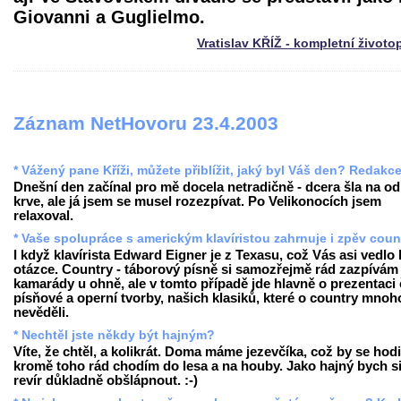
Giovanni a Guglielmo.
Vratislav KŘÍŽ - kompletní životo
Záznam NetHovoru 23.4.2003
* Vážený pane Kříži, můžete přiblížit, jaký byl Váš den? Redakc
Dnešní den začínal pro mě docela netradičně - dcera šla na o
krve, ale já jsem se musel rozezpívat. Po Velikonocích jsem
relaxoval.
* Vaše spolupráce s americkým klavíristou zahrnuje i zpěv coun
I když klavírista Edward Eigner je z Texasu, což Vás asi vedlo 
otázce. Country - táborový písně si samozřejmě rád zazpívám
kamarády u ohně, ale v tomto případě jde hlavně o prezentaci
písňové a operní tvorby, našich klasiků, které o country mnoh
nevěděli.
* Nechtěl jste někdy být hajným?
Víte, že chtěl, a kolikrát. Doma máme jezevčíka, což by se hodi
kromě toho rád chodím do lesa a na houby. Jako hajný bych s
revír důkladně obšlápnout. :-)