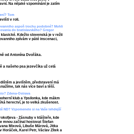
lavní. Na nějaké vzpomínání je zatím
upení? Tom
išti v roli.
Giovanniho aspoň trochu podobné? Mohli
dovania do bratislavského? Gregor
 klasické. Kdežto slovenská je v režii
iovanniho zpívám v páté inscenaci,
sně od Antonína Dvořáka.
ě a našeho psa jezevčíka už celá
edištěm a jevištěm, představení má
nažíme, tak nás více baví a těší.
asto? Zdena-Ostrava
noherní klub a Ypsilonka, kde mákm
ká herectví, je to velká zkušenost.
viště ND? Vzpomenete si na Vaše tehdejší
okofjeva - Zásnuby v klášteře, kde
 se mnou začínal hostovat Štefan
 Ivana Mixová, Libuše Márová, Jitka
v Horáček, Karel Petr, Václav Zítek a