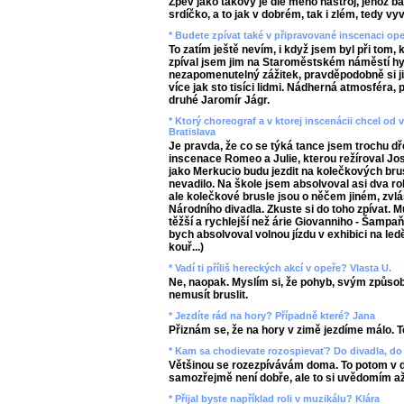
Zpěv jako takový je dle mého nástroj, jehož 
srdíčko, a to jak v dobrém, tak i zlém, tedy v
* Budete zpívat také v připravované inscenaci op
To zatím ještě nevím, i když jsem byl při tom, 
zpíval jsem jim na Staroměstském náměstí hy
nezapomenutelný zážitek, pravděpodobně si 
více jak sto tisíci lidmi. Nádherná atmosféra,
druhé Jaromír Jágr.
* Ktorý choreograf a v ktorej inscenácii chcel o
Bratislava
Je pravda, že co se týká tance jsem trochu dř
inscenace Romeo a Julie, kterou režíroval Jos
jako Merkucio budu jezdit na kolečkových bru
nevadilo. Na škole jsem absolvoval asi dva ro
ale kolečkové brusle jsou o něčem jiném, zvl
Národního divadla. Zkuste si do toho zpívat. Mu
těžší a rychlejší než árie Giovanniho - Šampa
bych absolvoval volnou jízdu v exhibici na led
kouř...)
* Vadí ti příliš hereckých akcí v opeře? Vlasta U.
Ne, naopak. Myslím si, že pohyb, svým způso
nemusít bruslit.
* Jezdíte rád na hory? Případně které? Jana
Přiznám se, že na hory v zimě jezdíme málo. To
* Kam sa chodievate rozospievať? Do divadla, do 
Většinou se rozezpívávám doma. To potom v di
samozřejmě není dobře, ale to si uvědomím a
* Přijal byste například roli v muzikálu? Klára