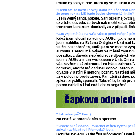
Pokud by to byla role, která by se mi líbila a z
* Ocitli ste sa medzi hokejistami len náhodou aleb
že tento rok na MS bude česko-slovenské finále? 
Jsem velký fanda hokeje. Samozřejmě bych rád
už z toho důvodu, že bych pak mohl zpívat ob
trenérem Lenertem domluvil, že v případě finál
* Jak vzpomínáte na Vaše vůbec první veřejné pě
Když jsem sloužil na vojně v AUSu, tak jsme m
jsem nabídku na Evžena Oněgina v Ústí nad L
službu v kasárnách, tudíž jsem se moc nevysp
autobus. Cestou mě ovšem ve městě zastavila
posádku, z důvodu nepředpisově dlouhých vlas
jsem z AUSu a mám vystoupení v Ústí. Oni na
vás zavřeme až zčernáte. I na húsle zahráte.".
nemusel, akorát mě ostříhali dohola. Autobus j
divadle v Ústí mě nemohli poznat. Naštěstí mě
až v polovině představení. Pamatuji si dnes p
zpívat, zrychlit, zpomalit. Takové bylo mé prvn
potom nabídli v Ústí nad Labem angažmá.
* Jak relaxuješ? Eva :)
Na chatě zahradničením a sportem.
* Vedete si důkladnou evidenci Vašich vystoupení v
zpíval například roli Přemysla? Iveta
Bohužel nevedu. Zatím žiju přítomností. Doufá