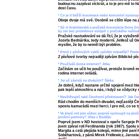
budoucnu zazpívat víckrát, a to je pro mě to h
dost času.
* Co je ti bližší inscenace nebo koncertní vysto
Oboje dvoje má své. Osobně se cítím lépe na jev
* Sú si bratislavská a pražská inscenácia Dona 
by ste bez problémov vstúpiť z pražského naštu
Pražské nastudování se dá řící, že je vyloženě
Jozefa Bednárika, tedy moderní. Jelikož už G
myslím, že by to neměl být problém.
* Který z písňových cyklů zpíváte nejraději? Pavla
Z písňové tvorby nejraději zpívám Biblické pí
* Používáš doma internet? Jitka
Začínám se učit ho používat, protože kromě m
rodina internet ovládá.
* Jsi už závislý na divácích? Šárka
Je dobré, když nastane určité spojení mezi hl
pak lepší atmosféru a nás, i když se vždycky s
* Navštěvuješ také činoherní představení? Jak č
Rád chodím do menších divadel, nejčastěji Či
spostu kamarádů mezi herci. I pro mě, co se tý
* Ve které roli jste vůbec poprvé vystoupil na je
jevištní partnery? Jitka z Budějic
Poprvé jsem v ND hostoval v opeře Sergeje Pr
jsem zpíval roli Ferdinanda (rok 1987). Spolu
Margita a celá plejáda kolegů, mimo jiné paní
Soběhartová, z pánů Mirek Fridlewicz, Jarosla