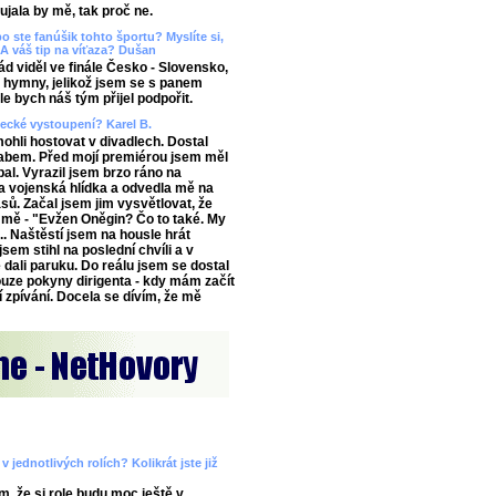
aujala by mě, tak proč ne.
o ste fanúšik tohto športu? Myslíte si,
A váš tip na víťaza? Dušan
 viděl ve finále Česko - Slovensko,
ě hymny, jelikož jsem se s panem
e bych náš tým přijel podpořit.
vecké vystoupení? Karel B.
ohli hostovat v divadlech. Dostal
abem. Před mojí premiérou jsem měl
al. Vyrazil jsem brzo ráno na
 vojenská hlídka a odvedla mě na
ů. Začal jsem jim vysvětlovat, že
 mě - "Evžen Oněgin? Čo to také. My
.. Naštěstí jsem na housle hrát
sem stihl na poslední chvíli a v
 dali paruku. Do reálu jsem se dostal
ouze pokyny dirigenta - kdy mám začít
í zpívání. Docela se dívím, že mě
 jednotlivých rolích? Kolikrát jste již
m, že si role budu moc ještě v