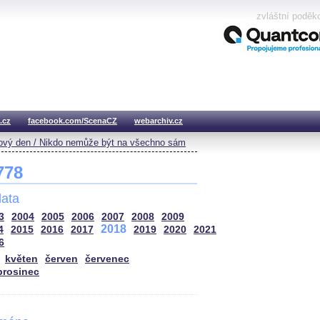
zvláštní poděk
.cz
facebook.com/ScenaCZ
webarchiv.cz
vý den / Nikdo nemůže být na všechno sám
 778
ata
3
2004
2005
2006
2007
2008
2009
2018
4
2015
2016
2017
2019
2020
2021
6
květen
červen
červenec
prosinec