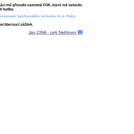
áci mě přivedlo samotné FOK, které mě oslovilo.
i hudbu.
ít na koncert Symfonického orchestru hl. m. Prahy
dechberoucí zážitek.
Jan CINA - celý NetHovor