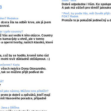
zvuk? Věra
Dobré odpoledne i Vám. Ke spolupr
3
A pak má vášeň pro téměř jakoukol
* Proč, by podle Vás, měl člověk přij
FOK? Radek
áš den? Redakce
Protože to je pokaždé jedinečný a 
 dcera šla na odběr krve, ale já jsem
axoval.
je i zpěv country?
ož Vás asi vedlo k této otázce. Country
 s kamarády u ohně, ale v tomto
a operní tvorby, našich klasiků, které
a, což by se hodilo, kromě toho rád
 mohl revír důkladně obšlápnout. :-)
 večerem? Karla
ze všech nejvíce Dona Giovanniho.
tak se můžete přijít podívat do
tě?
?
ně jako nástroj. Můžete toto přiblížit?
roto je dobré u zpěváků, kteří mají
a mít hlasového poradce, případně
 Jana z Děčína