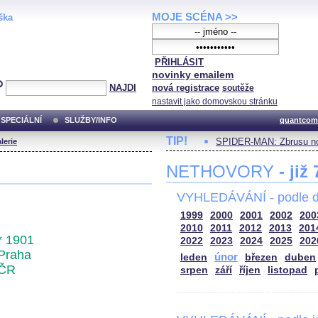
MOJE SCÉNA >>
ška
PŘIHLÁSIT
novinky emailem
NAJDI
nová registrace
soutěže
nastavit jako domovskou stránku
SPECIÁLNÍ
SLUŽBY/INFO
quantcom
TIP!
SPIDER-MAN: Zbrusu no
lerie
NETHOVORY
- již
VYHLEDÁVÁNÍ - podle d
1999
2000
2001
2002
200
2010
2011
2012
2013
201
* 1901
2022
2023
2024
2025
202
Praha
únor
leden
březen
duben
ČR
srpen
září
říjen
listopad