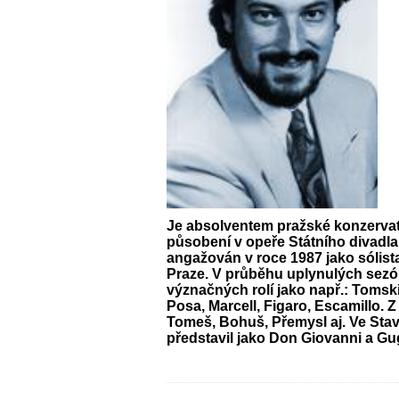
Je absolventem pražské konzervat
působení v opeře Státního divadla
angažován v roce 1987 jako sólist
Praze. V průběhu uplynulých sezón
význačných rolí jako např.: Tomski
Posa, Marcell, Figaro, Escamillo. 
Tomeš, Bohuš, Přemysl aj. Ve Sta
představil jako Don Giovanni a Gu