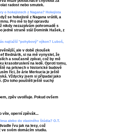
barva může posluchače chytnout za
yvolat radost nebo smutek.
ery o hokejistech z Nagana? Hokejista
když se hokejisté z Nagana vrátili, a
mnu. Pro mě to byl opravdu
již nikdy nezazpívám pohromadě s
 po jedné straně stál Dominik Hašek, z
d vás najťažší "pohybový" výkon? Luboš,
evěnější, ale v době zkoušek
ef Bednárik, si na mě vynyslel, že
slích a současně zpívat, což by mě
ku krasobruslení na ledě. Oproti tomu,
áště na prknech v historické budově
sím říci, že árie Merkucia je ještě
ňská. Vždycky jsem si připadal jako
ě. (Do toho pouštěli ještě suchý
bem, zpěv uvolňuje. Pokud ovšem
 víte, operní zpěvák...
lesa alebo do vlastného štúdia? O.T.
vadle řvu jak na lesy, což
ž ve svém domácím studiu.