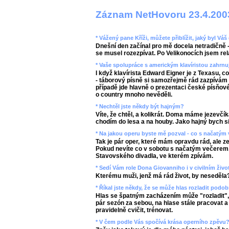
Záznam NetHovoru 23.4.200
* Vážený pane Kříži, můžete přiblížit, jaký byl V
Dnešní den začínal pro mě docela netradičně -
se musel rozezpívat. Po Velikonocích jsem rel
* Vaše spolupráce s americkým klavíristou zahrnu
I když klavírista Edward Eigner je z Texasu, c
- táborový písně si samozřejmě rád zazpívám
případě jde hlavně o prezentaci české písňové 
o country mnoho nevěděli.
* Nechtěl jste někdy být hajným?
Víte, že chtěl, a kolikrát. Doma máme jezevčík
chodím do lesa a na houby. Jako hajný bych si
* Na jakou operu byste mě pozval - co s načatým
Tak je pár oper, které mám opravdu rád, ale 
Pokud nevíte co v sobotu s načatým večerem, 
Stavovského divadla, ve kterém zpívám.
* Sedí Vám role Dona Giovanniho i v civilním živo
Kterému muži, jenž má rád život, by neseděla
* Říkal jste někdy, že se může hlas rozladit podob
Hlas se špatným zacházením může "rozladit", p
pár sezón za sebou, na hlase stále pracovat 
pravidelně cvičit, trénovat.
* V čem podle Vás spočívá krása operního zpěvu?