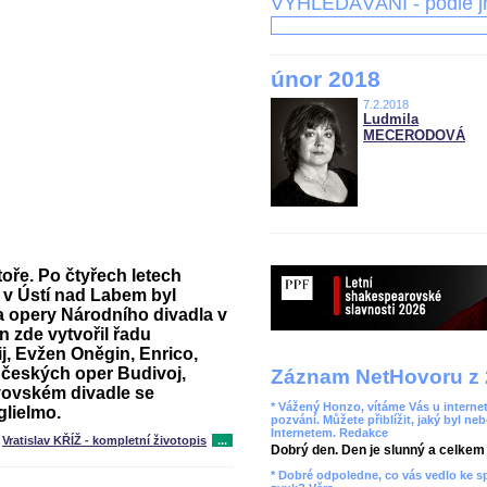
VYHLEDÁVÁNÍ - podle 
únor 2018
7.2.2018
Ludmila
MECERODOVÁ
oře. Po čtyřech letech
 v Ústí nad Labem byl
a opery Národního divadla v
 zde vytvořil řadu
j, Evžen Oněgin, Enrico,
Z českých oper Budivoj,
Záznam NetHovoru z 
vovském divadle se
* Vážený Honzo, vítáme Vás u internet
glielmo.
pozvání. Můžete přiblížit, jaký byl ne
Internetem. Redakce
Vratislav KŘÍŽ - kompletní životopis
...
Dobrý den. Den je slunný a celkem r
* Dobré odpoledne, co vás vedlo ke 