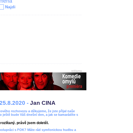
jména
Najdi
reklama
25.8.2020 -
Jan CINA
ového rozhovoru a děkujeme, že jste přijal naše
bo ještě bude Váš dnešní den, a jak se kamarádíte s
ozlítaný. právě jsem doletěl.
spolupráci s FOK? Máte rád symfonickou hudbu a