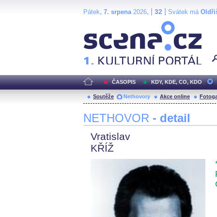
,
, |
|
32
Pátek
7. srpena
2026
Svátek má
Oldři
Scéna.cz
ČASOPIS
KDY, KDE, CO, KDO
Soutěže
Nethovory
Akce online
Fotoga
NETHOVOR
- detail
Vratislav
KŘÍŽ