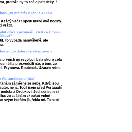
t, protože by to znělo pateticky. Z
bilo, jak jste hráli v páru s Annou
 Každý večer spolu mluví dvě hodiny
í vrátit.
sobil velice vyrovnaně... (Teď co k tomu
 Žilkové?
ítil. To vypadá namyšleně, ale
nu.
byste tuto dobu charakterizoval s
 prvních po revoluci, byla skoro celá
 nesměli a přesvědčili nás o tom, že
čil. Fryntová. Roubínek. Úžasné věno
ro Vás autobiografická?
netahám záměrně ze sebe. Když jsou
tor, ne já. Točil jsem před Portugálií
i podobná Drobkovi. Jednou jsem si
llus že začínám zkoušet velmi
se svým horším já, řekla mi. To není