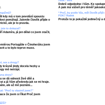
zvuk? Věra
Dobré odpoledne i Vám. Ke spolupr
A pak má vášeň pro téměř jakoukol
.
* Proč, by podle Vás, měl člověk přij
 angažmá?
FOK? Radek
íli kdy má o tom povolání spoustu
Protože to je pokaždé jedinečný a 
dost pomáhají. Jakmile člověk přijde o
tické, ale je to pravda.
 jste to dokazal?
ří Adamíra, já jen dělal co jsem stačil,
remiérou Portugálie v Činoheráku jsem
avit a to bylo teprve maso.
ol, sex a drogy?
dy krásně jindy docela hezky a
ogy mě netrápí.
rovna dnes?
 se dá odnosit živé dítě a
at a já Vám předvedu jak se mi hraje.
áte, ale až mě poznáte...
kal: "Proč tu vlastně jsem?"
ace že jsem si říkal Proč jsem
vážíš?