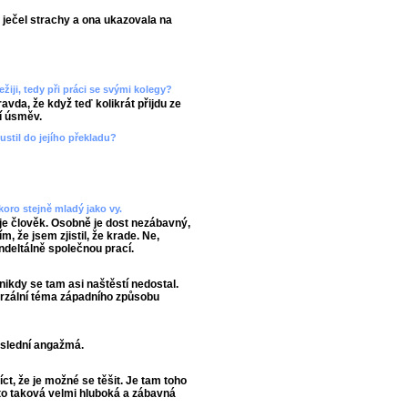
á ječel strachy a ona ukazovala na
ežiji, tedy při práci se svými kolegy?
ravda, že když teď kolikrát přijdu ze
í úsměv.
pustil do jejího překladu?
koro stejně mladý jako vy.
 je člověk. Osobně je dost nezábavný,
m, že jsem zjistil, že krade. Ne,
deltálně společnou prací.
 nikdy se tam asi naštěstí nedostal.
iverzální téma západního způsobu
oslední angažmá.
íct, že je možné se těšit. Je tam toho
e to taková velmi hluboká a zábavná