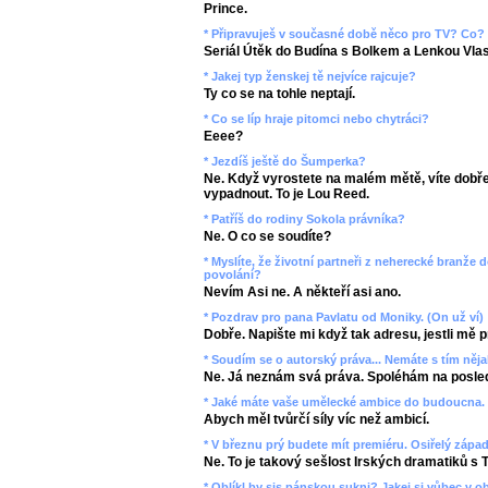
Prince.
* Připravuješ v současné době něco pro TV? Co?
Seriál Útěk do Budína s Bolkem a Lenkou Vla
* Jakej typ ženskej tě nejvíce rajcuje?
Ty co se na tohle neptají.
* Co se líp hraje pitomci nebo chytráci?
Eeee?
* Jezdíš ještě do Šumperka?
Ne. Když vyrostete na malém mětě, víte dobře
vypadnout. To je Lou Reed.
* Patříš do rodiny Sokola právníka?
Ne. O co se soudíte?
* Myslíte, že životní partneři z neherecké branže 
povolání?
Nevím Asi ne. A někteří asi ano.
* Pozdrav pro pana Pavlatu od Moniky. (On už ví)
Dobře. Napište mi když tak adresu, jestli mě pr
* Soudím se o autorský práva... Nemáte s tím něj
Ne. Já neznám svá práva. Spoléhám na posled
* Jaké máte vaše umělecké ambice do budoucna.
Abych měl tvůrčí síly víc než ambicí.
* V březnu prý budete mít premiéru. Osiřelý západ
Ne. To je takový sešlost Irských dramatiků s 
* Oblíkl by sis pánskou sukni? Jakej si vůbec v o