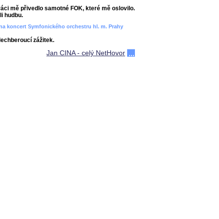
áci mě přivedlo samotné FOK, které mě oslovilo.
i hudbu.
ít na koncert Symfonického orchestru hl. m. Prahy
dechberoucí zážitek.
Jan CINA - celý NetHovor