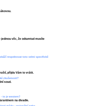
sákovou.
 jedinou věc, že odtamtud musíte
dokáží respektovat toto velmi specifické
aští, přijdu Vám to vrátit.
aké zkušenosti?
ní soud.
 - to je western?
Tarantinem na divadle.
blasti módy - racionální nebo