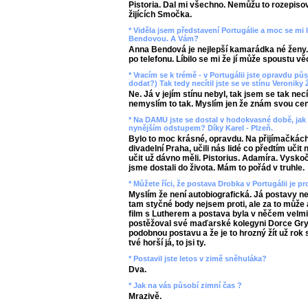
Pistoria. Dal mi všechno. Nemůžu to rozepisova
žijících Smočka.
* Viděla jsem představení Portugálie a moc se mi lí
Bendovou. A Vám?
Anna Bendová je nejlepší kamarádka né ženy.
po telefonu. Líbilo se mi že jí může spoustu věc
* Vracím se k trémě - v Portugálii jste opravdu pů
dodat?) Tak tedy necítil jste se ve stínu Veroniky
Ne. Já v jejím stínu nebyl, tak jsem se tak nec
nemyslím to tak. Myslím jen že znám svou ce
* Na DAMU jste se dostal v hodokvasné době, jak 
nynějším odstupem? Díky Karel - Plzeň.
Bylo to moc krásné, opravdu. Na přijímačkách,
divadelní Praha, učili nás lidé co předtím učit
učit už dávno měli. Pistorius. Adamíra. Vysko
jsme dostali do života. Mám to pořád v truhle.
* Můžete říci, že postava Drobka v Portugálii je p
Myslím že není autobiografická. Já postavy 
tam styčné body nejsem proti, ale za to může au
film s Lutherem a postava byla v něčem velm
postěžoval své maďarské kolegyni Dorce Gry
podobnou postavu a že je to hrozný žít už rok 
tvé horší já, to jsi ty.
* Postavil jste letos v zimě sněhuláka?
Dva.
* Jak na vás působí zimní čas ?
Mrazivě.