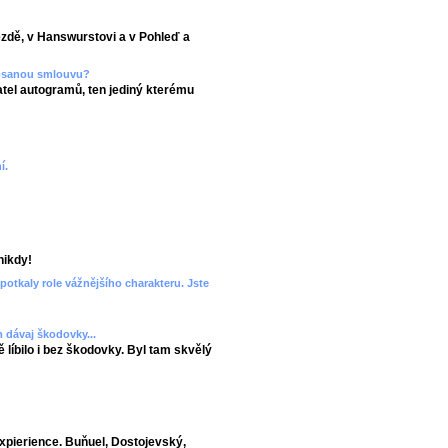
ezdě, v Hanswurstovi a v Pohleď a
epsanou smlouvu?
el autogramů, ten jediný kterému
í.
nikdy!
potkaly role vážnějšího charakteru. Jste
 dávaj škodovky...
 líbilo i bez škodovky. Byl tam skvělý
xpierience. Buňuel, Dostojevský,