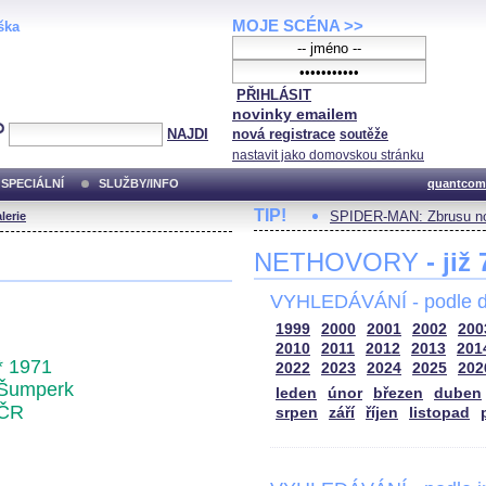
MOJE SCÉNA >>
ška
PŘIHLÁSIT
novinky emailem
NAJDI
nová registrace
soutěže
nastavit jako domovskou stránku
SPECIÁLNÍ
SLUŽBY/INFO
quantcom
TIP!
SPIDER-MAN: Zbrusu no
lerie
NETHOVORY
- již
VYHLEDÁVÁNÍ - podle d
1999
2000
2001
2002
200
2010
2011
2012
2013
201
* 1971
2022
2023
2024
2025
202
Šumperk
leden
únor
březen
duben
ČR
srpen
září
říjen
listopad