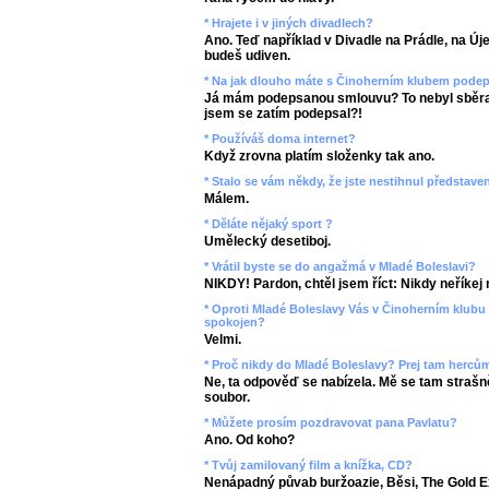
* Hrajete i v jiných divadlech?
Ano. Teď například v Divadle na Prádle, na Új
budeš udiven.
* Na jak dlouho máte s Činoherním klubem pod
Já mám podepsanou smlouvu? To nebyl sběrat
jsem se zatím podepsal?!
* Používáš doma internet?
Když zrovna platím složenky tak ano.
* Stalo se vám někdy, že jste nestihnul představen
Málem.
* Děláte nějaký sport ?
Umělecký desetiboj.
* Vrátil byste se do angažmá v Mladé Boleslavi?
NIKDY! Pardon, chtěl jsem říct: Nikdy neříkej 
* Oproti Mladé Boleslavy Vás v Činoherním klubu 
spokojen?
Velmi.
* Proč nikdy do Mladé Boleslavy? Prej tam hercům
Ne, ta odpověď se nabízela. Mě se tam strašně
soubor.
* Můžete prosím pozdravovat pana Pavlatu?
Ano. Od koho?
* Tvůj zamilovaný film a knížka, CD?
Nenápadný půvab buržoazie, Běsi, The Gold E