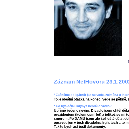
Záznam NetHovoru 23.1.200
* Začněme obligátně: jak se vede, zejména u inte
To je ideální otázka na konec. Vede se pěkně
* Co bys dělal, kdybys nehrál divadlo?
Upřímě řečeno nevím. Divadlo jsem chtěl děla
prezidentem (kolem osmi let) a jelikož se mi 
směrem. Po DAMU jsem ale šel ještě dělat do
opravdu jen v těch divadelních ghetech a to m
Takže bych asi točil dokumenty.