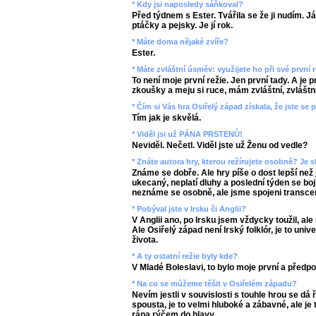
* Kdy jsi naposledy sáňkoval?
Před týdnem s Ester. Tvářila se že ji nudím. J
ptáčky a pejsky. Je jí rok.
* Máte doma nějaké zvíře?
Ester.
* Máte zvláštní úsměv: využijete ho při své první r
To není moje první režie. Jen první tady. A je p
zkoušky a meju si ruce, mám zvláštní, zvláštn
* Čím si Vás hra Osiřelý západ získala, že jste se 
Tím jak je skvělá.
* Viděl jsi už PÁNA PRSTENŮ!
Neviděl. Nečetl. Viděl jste už Ženu od vedle?
* Znáte autora hry, kterou režírujete osobně? Je s
Známe se dobře. Ale hry píše o dost lepší než
ukecaný, neplatí dluhy a poslední týden se bojí
neznáme se osobně, ale jsme spojeni transcen
* Pobýval jste v Irsku či Anglii?
V Anglii ano, po Irsku jsem vždycky toužil, ale
Ale Osiřelý západ není Irský folklór, je to un
života.
* A ty ostatní režie byly kde?
V Mladé Boleslavi, to bylo moje první a předp
* Na co se můžeme těšit v Osiřelém západu?
Nevím jestli v souvislosti s touhle hrou se dá ř
spousta, je to velmi hluboké a zábavné, ale j
rána rýčem do hlavy.