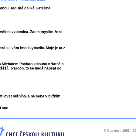
ebou. Teď mě oblíká Kateřina.
?
lověk nevzpomíná. Zatím myslím že si
..
terá se vám hned vybavila. Moje je ta z
s Michalem Pavlatou dlouho v šatně a
těžší... Pardon, to se nedá napsat do
ovat bližního, a ne sebe v bližním.
i ano.
© Copyright 1998 - 20