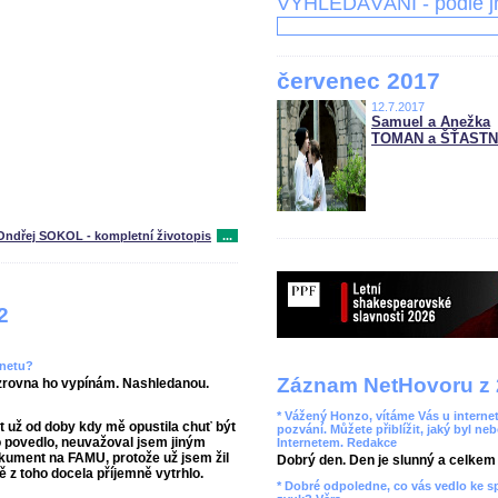
VYHLEDÁVÁNÍ - podle 
červenec 2017
12.7.2017
Samuel a Anežka
TOMAN a ŠŤAST
Ondřej SOKOL - kompletní životopis
...
2
rnetu?
Záznam NetHovoru z 
, zrovna ho vypínám. Nashledanou.
* Vážený Honzo, vítáme Vás u internet
t už od doby kdy mě opustila chuť být
pozvání. Můžete přiblížit, jaký byl ne
to povedlo, neuvažoval jsem jiným
Internetem. Redakce
kument na FAMU, protože už jsem žil
Dobrý den. Den je slunný a celkem r
ě z toho docela příjemně vytrhlo.
* Dobré odpoledne, co vás vedlo ke 