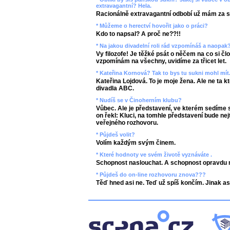
extravagantní? Hela.
Racionálně extravagantní odbobí už mám za s
* Můžeme o herectví hovořit jako o práci?
Kdo to napsal? A proč ne??!!
* Na jakou divadelní roli rád vzpomínáš a naopak
Vy filozofe! Je těžké psát o něčem na co si č
vzpomínám na všechny, uvidíme za třicet let.
* Kateřina Kornová? Tak to bys tu sukni mohl mít.
Kateřina Lojdová. To je moje žena. Ale ne ta k
divadla ABC.
* Nudíš se v Činoherním klubu?
Vůbec. Ale je představení, ve kterém sedíme 
on řekl: Kluci, na tomhle představení bude nej
veřejného rozhovoru.
* Půjdeš volit?
Volím každým svým činem.
* Které hodnoty ve svém životě vyznáváte .
Schopnost naslouchat. A schopnost opravdu mil
* Půjdeš do on-line rozhovoru znova???
Těď hned asi ne. Teď už spíš končím. Jinak as