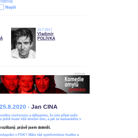
jména
Najdi
19.7.2017
Vladimír
NÁ
POLÍVKA
reklama
25.8.2020 -
Jan CINA
ového rozhovoru a děkujeme, že jste přijal naše
bo ještě bude Váš dnešní den, a jak se kamarádíte s
ozlítaný. právě jsem doletěl.
spolupráci s FOK? Máte rád symfonickou hudbu a