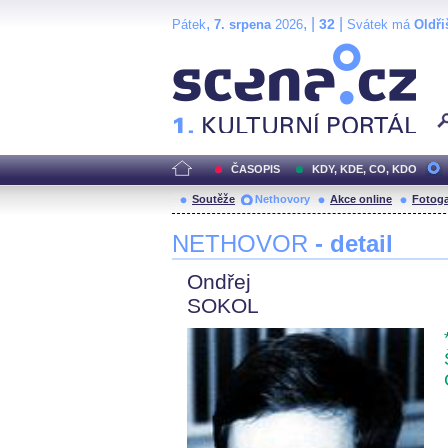
,
, |
|
32
Pátek
7. srpena
2026
Svátek má
Oldři
Scéna.cz
ČASOPIS
KDY, KDE, CO, KDO
Soutěže
Nethovory
Akce online
Fotoga
NETHOVOR
- detail
Ondřej
SOKOL