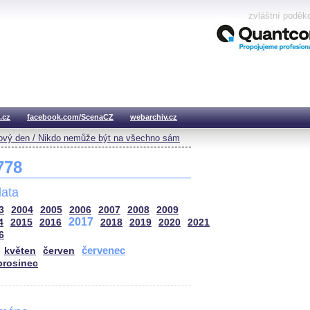
zvláštní poděk
.cz
facebook.com/ScenaCZ
webarchiv.cz
vý den / Nikdo nemůže být na všechno sám
 778
ata
3
2004
2005
2006
2007
2008
2009
2017
4
2015
2016
2018
2019
2020
2021
6
červenec
květen
červen
prosinec