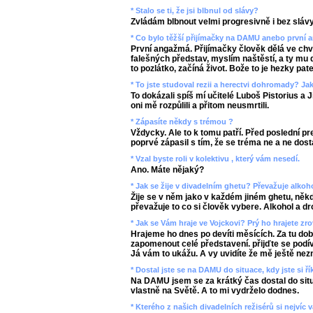
* Stalo se ti, že jsi blbnul od slávy?
Zvládám blbnout velmi progresivně i bez slávy
* Co bylo těžší přijímačky na DAMU anebo první
První angažmá. Přijímačky člověk dělá ve chv
falešných představ, myslím naštěstí, a ty mu 
to pozlátko, začíná život. Bože to je hezky pate
* To jste studoval rezii a herectvi dohromady? Jak
To dokázali spíš mí učitelé Luboš Pistorius a Ji
oni mě rozpůlili a přitom neusmrtili.
* Zápasíte někdy s trémou ?
Vždycky. Ale to k tomu patří. Před poslední p
poprvé zápasil s tím, že se tréma ne a ne dost
* Vzal byste roli v kolektivu , který vám nesedí.
Ano. Máte nějaký?
* Jak se žije v divadelním ghetu? Převažuje alkoh
Žije se v něm jako v každém jiném ghetu, něk
převažuje to co si člověk vybere. Alkohol a dr
* Jak se Vám hraje ve Vojckovi? Prý ho hrajete z
Hrajeme ho dnes po devíti měsících. Za tu dobu
zapomenout celé představení. přijďte se podív
Já vám to ukážu. A vy uvidíte že mě ještě nezn
* Dostal jste se na DAMU do situace, kdy jste si ří
Na DAMU jsem se za krátký čas dostal do situ
vlastně na Světě. A to mi vydrželo dodnes.
* Kterého z našich divadelních režisérů si nejvíc 