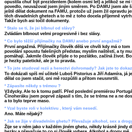
opustila chuť být prezidentem (kolem osmi let) a jelikož se mi 
povedlo, neuvažoval jsem jiným směrem. Po DAMU jsem ale š
ještě dělat dokument na FAMU, protože už jsem žil opravdu je
těch divadelních ghetech a to mě z toho docela příjemně vytrh
Takže bych asi točil dokumenty.
* Stalo se ti, že jsi blbnul od slávy?
Zvládám blbnout velmi progresivně i bez slávy.
* Co bylo těžší přijímačky na DAMU anebo první angažmá?
První angažmá. Přijímačky člověk dělá ve chvíli kdy má o tom
povolání spoustu falešných představ, myslím naštěstí, a ty mu
pomáhají. Jakmile člověk přijde o to pozlátko, začíná život. Bo
je hezky patetické, ale je to pravda.
* To jste studoval rezii a herectvi dohromady? Jak jste to doka
To dokázali spíš mí učitelé Luboš Pistorius a Jiří Adamíra, já j
dělal co jsem stačil, oni mě rozpůlili a přitom neusmrtili.
* Zápasíte někdy s trémou ?
Vždycky. Ale to k tomu patří. Před poslední premiérou Portugá
Činoheráku jsem poprvé zápasil s tím, že se tréma ne a ne dos
a to bylo teprve maso.
* Vzal byste roli v kolektivu , který vám nesedí.
Ano. Máte nějaký?
* Jak se žije v divadelním ghetu? Převažuje alkohol, sex a drog
Žije se v něm jako v každém jiném ghetu, někdy krásně jindy 
hezky a převažuje to co si člověk vybere. Alkohol a drogy mě