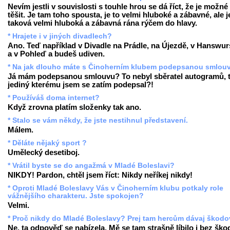
Nevím jestli v souvislosti s touhle hrou se dá říct, že je možné
těšit. Je tam toho spousta, je to velmi hluboké a zábavné, ale j
taková velmi hluboká a zábavná rána rýčem do hlavy.
* Hrajete i v jiných divadlech?
Ano. Teď například v Divadle na Prádle, na Újezdě, v Hanswur
a v Pohleď a budeš udiven.
* Na jak dlouho máte s Činoherním klubem podepsanou smlou
Já mám podepsanou smlouvu? To nebyl sběratel autogramů, 
jediný kterému jsem se zatím podepsal?!
* Používáš doma internet?
Když zrovna platím složenky tak ano.
* Stalo se vám někdy, že jste nestihnul představení.
Málem.
* Děláte nějaký sport ?
Umělecký desetiboj.
* Vrátil byste se do angažmá v Mladé Boleslavi?
NIKDY! Pardon, chtěl jsem říct: Nikdy neříkej nikdy!
* Oproti Mladé Boleslavy Vás v Činoherním klubu potkaly role
vážnějšího charakteru. Jste spokojen?
Velmi.
* Proč nikdy do Mladé Boleslavy? Prej tam hercům dávaj škodov
Ne, ta odpověď se nabízela. Mě se tam strašně líbilo i bez ško