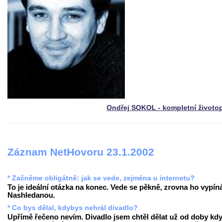
Ondřej SOKOL - kompletní životo
Záznam NetHovoru 23.1.2002
* Začněme obligátně: jak se vede, zejména u internetu?
To je ideální otázka na konec. Vede se pěkně, zrovna ho vypín
Nashledanou.
* Co bys dělal, kdybys nehrál divadlo?
Upřímě řečeno nevím. Divadlo jsem chtěl dělat už od doby kd