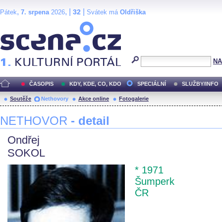
,
, |
|
32
Pátek
7. srpena
2026
Svátek má
Oldřiška
Scéna.cz
NA
ČASOPIS
KDY, KDE, CO, KDO
SPECIÁLNÍ
SLUŽBY/INFO
Soutěže
Nethovory
Akce online
Fotogalerie
NETHOVOR
- detail
Ondřej
SOKOL
* 1971
Šumperk
ČR