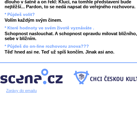
dlouho v šatně a on řekl: Kluci, na tomhle představení bude
nejtěžší... Pardon, to se nedá napsat do veřejného rozhovoru.
* Půjdeš volit?
Volím každým svým činem.
* Které hodnoty ve svém životě vyznáváte .
Schopnost naslouchat. A schopnost opravdu milovat bližního,
sebe v bližním.
* Půjdeš do on-line rozhovoru znova???
Těď hned asi ne. Teď už spíš končím. Jinak asi ano.
Zprávy do emailu