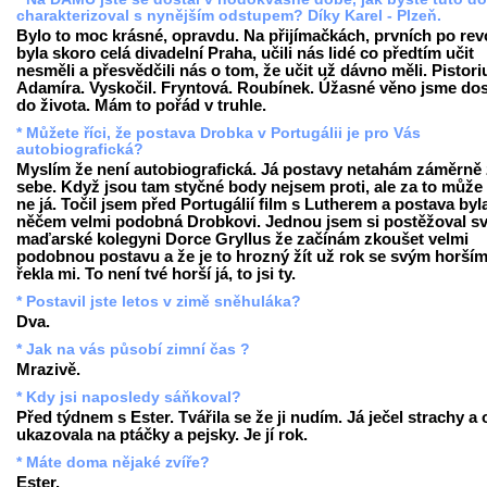
charakterizoval s nynějším odstupem? Díky Karel - Plzeň.
Bylo to moc krásné, opravdu. Na přijímačkách, prvních po revo
byla skoro celá divadelní Praha, učili nás lidé co předtím učit
nesměli a přesvědčili nás o tom, že učit už dávno měli. Pistori
Adamíra. Vyskočil. Fryntová. Roubínek. Úžasné věno jsme dos
do života. Mám to pořád v truhle.
* Můžete říci, že postava Drobka v Portugálii je pro Vás
autobiografická?
Myslím že není autobiografická. Já postavy netahám záměrně
sebe. Když jsou tam styčné body nejsem proti, ale za to může 
ne já. Točil jsem před Portugálií film s Lutherem a postava byl
něčem velmi podobná Drobkovi. Jednou jsem si postěžoval s
maďarské kolegyni Dorce Gryllus že začínám zkoušet velmi
podobnou postavu a že je to hrozný žít už rok se svým horším 
řekla mi. To není tvé horší já, to jsi ty.
* Postavil jste letos v zimě sněhuláka?
Dva.
* Jak na vás působí zimní čas ?
Mrazivě.
* Kdy jsi naposledy sáňkoval?
Před týdnem s Ester. Tvářila se že ji nudím. Já ječel strachy a
ukazovala na ptáčky a pejsky. Je jí rok.
* Máte doma nějaké zvíře?
Ester.