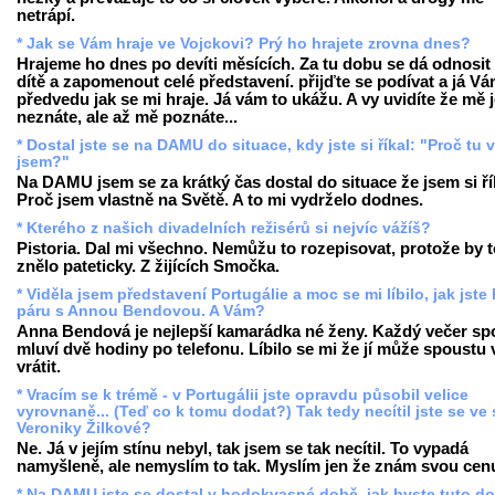
netrápí.
* Jak se Vám hraje ve Vojckovi? Prý ho hrajete zrovna dnes?
Hrajeme ho dnes po devíti měsících. Za tu dobu se dá odnosit 
dítě a zapomenout celé představení. přijďte se podívat a já V
předvedu jak se mi hraje. Já vám to ukážu. A vy uvidíte že mě 
neznáte, ale až mě poznáte...
* Dostal jste se na DAMU do situace, kdy jste si říkal: "Proč tu 
jsem?"
Na DAMU jsem se za krátký čas dostal do situace že jsem si ří
Proč jsem vlastně na Světě. A to mi vydrželo dodnes.
* Kterého z našich divadelních režisérů si nejvíc vážíš?
Pistoria. Dal mi všechno. Nemůžu to rozepisovat, protože by t
znělo pateticky. Z žijících Smočka.
* Viděla jsem představení Portugálie a moc se mi líbilo, jak jste 
páru s Annou Bendovou. A Vám?
Anna Bendová je nejlepší kamarádka né ženy. Každý večer sp
mluví dvě hodiny po telefonu. Líbilo se mi že jí může spoustu 
vrátit.
* Vracím se k trémě - v Portugálii jste opravdu působil velice
vyrovnaně... (Teď co k tomu dodat?) Tak tedy necítil jste se ve 
Veroniky Žilkové?
Ne. Já v jejím stínu nebyl, tak jsem se tak necítil. To vypadá
namyšleně, ale nemyslím to tak. Myslím jen že znám svou cen
* Na DAMU jste se dostal v hodokvasné době, jak byste tuto d