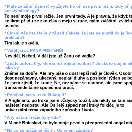
* Máte zvláštní úsměv: využijete ho při své první režiji, tedy při 
se svými kolegy?
To není moje první režie. Jen první tady. A je pravda, že když 
kolikrát přijdu ze zkoušky a meju si ruce, mám zvláštní, zvlášt
úsměv.
* Čím si Vás hra Osiřelý západ získala, že jste se pustil do jejího
překladu?
Tím jak je skvělá.
* Viděl jsi už PÁNA PRSTENŮ!
Neviděl. Nečetl. Viděl jste už Ženu od vedle?
* Znáte autora hry, kterou režírujete osobně? Je skoro stejně m
jako vy.
Známe se dobře. Ale hry píše o dost lepší než je člověk. Osobn
dost nezábavný, ukecaný, neplatí dluhy a poslední týden se bo
že jsem zjistil, že krade. Ne, neznáme se osobně, ale jsme spo
transcendeltálně společnou prací.
* Pobýval jste v Irsku či Anglii?
V Anglii ano, po Irsku jsem vždycky toužil, ale nikdy se tam as
naštěstí nedostal. Ale Osiřelý západ není Irský folklór, je to
univerzální téma západního způsobu života.
* A ty ostatní režie byly kde?
V Mladé Boleslavi, to bylo moje první a předposlední angažmá
* Na co se můžeme těšit v Osiřelém západu?