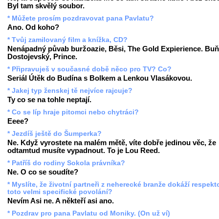
Byl tam skvělý soubor.
* Můžete prosím pozdravovat pana Pavlatu?
Ano. Od koho?
* Tvůj zamilovaný film a knížka, CD?
Nenápadný půvab buržoazie, Běsi, The Gold Expierience. Buň
Dostojevský, Prince.
* Připravuješ v současné době něco pro TV? Co?
Seriál Útěk do Budína s Bolkem a Lenkou Vlasákovou.
* Jakej typ ženskej tě nejvíce rajcuje?
Ty co se na tohle neptají.
* Co se líp hraje pitomci nebo chytráci?
Eeee?
* Jezdíš ještě do Šumperka?
Ne. Když vyrostete na malém mětě, víte dobře jedinou věc, že
odtamtud musíte vypadnout. To je Lou Reed.
* Patříš do rodiny Sokola právníka?
Ne. O co se soudíte?
* Myslíte, že životní partneři z neherecké branže dokáží respekt
toto velmi specifické povolání?
Nevím Asi ne. A někteří asi ano.
* Pozdrav pro pana Pavlatu od Moniky. (On už ví)