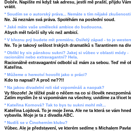
Dobře. Napište mi když tak adresu, jestli mě praští, přijdu Vám
vrátit.
* Soudím se o autorský práva... Nemáte s tím nějaké zkušenost
Ne. Já neznám svá práva. Spoléhám na poslední soud.
* Jaké máte vaše umělecké ambice do budoucna.
Abych měl tvůrčí síly víc než ambicí.
* V březnu prý budete mít premiéru. Osiřelý západ - to je weste
Ne. To je takový sešlost Irských dramatiků s Tarantinem na div
* Oblíkl by sis pánskou sukni? Jakej si vůbec v oblasti módy -
racionální nebo extravagantní? Hela.
Racionálně extravagantní odbobí už mám za sebou. Teď mě ob
Kateřina.
* Můžeme o herectví hovořit jako o práci?
Kdo to napsal? A proč ne??!!
* Na jakou divadelní roli rád vzpomínáš a naopak?
Vy filozofe! Je těžké psát o něčem na co si člověk nevzpomíná
Zatím myslím že si vzpomínám na všechny, uvidíme za třicet le
* Kateřina Kornová? Tak to bys tu sukni mohl mít...
Kateřina Lojdová. To je moje žena. Ale ne ta která se vám hne
vybavila. Moje je ta z divadla ABC.
* Nudíš se v Činoherním klubu?
Vůbec. Ale je představení, ve kterém sedíme s Michalem Pavla