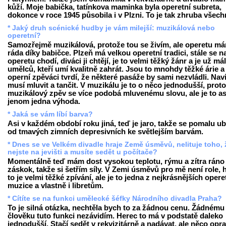
kůží. Moje babička, tatínkova maminka byla operetní subreta,
dokonce v roce 1945 působila i v Plzni. To je tak zhruba všech
* Jaký druh scénické hudby je vám milejší: muzikálová nebo
operetní?
Samozřejmě muzikálová, protože tou se živím, ale operetu m
ráda díky babičce. Plzeň má velkou operetní tradici, stále se n
operetu chodí, diváci ji chtějí, je to velmi těžký žánr a je už má
umělců, kteří umí kvalitně zahrát. Jsou to mnohdy těžké árie a
operní zpěváci tvrdí, že některé pasáže by sami nezvládli. Nav
musí mluvit a tančit. V muzikálu je to o něco jednodušší, prot
muzikálový zpěv se více podobá mluvenému slovu, ale je to as
jenom jedna výhoda.
* Jaká se vám líbí barva?
Asi v každém období roku jiná, teď je jaro, takže se pomalu u
od tmavých zimních depresivních ke světlejším barvám.
* Dnes se ve Velkém divadle hraje Země úsměvů, nelituje toho, 
nejste na jevišti a musíte sedět u počítače?
Momentálně teď mám dost vysokou teplotu, rýmu a zítra ráno
záskok, takže si šetřím síly. V Zemi úsměvů pro mě není role, 
to je velmi těžké zpívání, ale je to jedna z nejkrásnějších opere
muzice a vlastně i libretům.
* Cítíte se na funkci umělecké šéfky Národního divadla Praha?
To je silná otázka, nechtěla bych to za žádnou cenu. Žádnému
člověku tuto funkci nezávidím. Herec to má v podstatě daleko
jednodušší. Stačí sedět v rekvizitárně a nadávat, ale něco opr