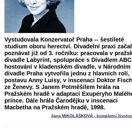
Vystudovala Konzervatoř Praha -- šestileté
studium oboru herectví. Divadelní praxi zača
poznávat již od 3. ročníku: pracovala v praž
divadle Labyrint, spolupráce s Divadlem ABC
hostování v kladenském divadle, v Národním
divadle Praha vytvořila jednu z hlavních rolí,
postavu Anny Luisy, v inscenaci
Doktor Fisc
ze Ženevy
. S Janem Potměšilem hrála na
Pražském hradě v adaptaci Exupéryho Maléh
prince. Dále hrála Čarodějku v inscenaci
Macbetha
na Pražském hradě, 1998.
Jana MIKOLÁŠKOVÁ - kompletní životop