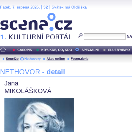
,
, |
|
32
Pátek
7. srpena
2026
Svátek má
Oldřiška
Scéna.cz
NA
ČASOPIS
KDY, KDE, CO, KDO
SPECIÁLNÍ
SLUŽBY/INFO
Soutěže
Nethovory
Akce online
Fotogalerie
NETHOVOR
- detail
Jana
MIKOLÁŠKOVÁ