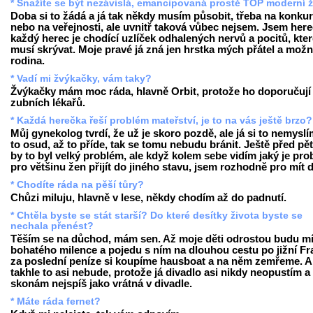
* Snažíte se být nezávislá, emancipovaná prostě TOP moderní 
Doba si to žádá a já tak někdy musím působit, třeba na konku
nebo na veřejnosti, ale uvnitř taková vůbec nejsem. Jsem here
každý herec je chodící uzlíček odhalených nervů a pocitů, kte
musí skrývat. Moje pravé já zná jen hrstka mých přátel a mož
rodina.
* Vadí mi žvýkačky, vám taky?
Žvýkačky mám moc ráda, hlavně Orbit, protože ho doporučují 
zubních lékařů.
* Každá herečka řeší problém mateřství, je to na vás ještě brzo?
Můj gynekolog tvrdí, že už je skoro pozdě, ale já si to nemyslí
to osud, až to příde, tak se tomu nebudu bránit. Ještě před pěti
by to byl velký problém, ale když kolem sebe vidím jaký je pr
pro většinu žen přijít do jiného stavu, jsem rozhodně pro mít d
* Chodíte ráda na pěší tůry?
Chůzi miluju, hlavně v lese, někdy chodím až do padnutí.
* Chtěla byste se stát starší? Do které desítky života byste se
nechala přenést?
Těším se na důchod, mám sen. Až moje děti odrostou budu mí
bohatého milence a pojedu s ním na dlouhou cestu po jižní Fra
za poslední peníze si koupíme hausboat a na něm zemřeme. A
takhle to asi nebude, protože já divadlo asi nikdy neopustím a
skonám nejspíš jako vrátná v divadle.
* Máte ráda fernet?