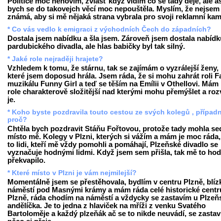
Politice moc nehovím, zvlášť když vidím co se tady děje, ale a
bych se do takovejch věcí moc nepouštěla. Myslím, že nejsem
známá, aby si mě nějaká strana vybrala pro svoji reklamní ka
* Co vás vedlo k emigraci z východních Čech do západních?
Dostala jsem nabídku a šla jsem. Zároveň jsem dostala nabídku
pardubického divadla, ale hlas babičky byl tak silný.
* Jaké role nejraději hrajete?
Vzhledem k tomu, že stárnu, tak se zajímám o vyzrálejší ženy,
které jsem doposud hrála. Jsem ráda, že si mohu zahrát roli F
muzikálu Funny Girl a teď se těším na Emílii v Othellovi. Mám 
role charakterově složitější nad kterými mohu přemýšlet a rozv
je.
* Koho byste pozdravila touto cestou ze svých kolegů , případ
proč?
Chtěla bych pozdravit Stáňu Fořtovou, protože tady mohla se
místo mě. Kolegy v Plzni, kterých si vážím a mám je moc ráda,
to lidi, kteří mě vždy pomohli a pomáhají, Plzeňské divadlo se
vyznačuje hodnými lidmi. Když jsem sem přišla, tak mě to ho
překvapilo.
* Které místo v Plzni je vám nejmilejší?
Momentálně jsem se přestěhovala, bydlím v centru Plzně, blíz
náměstí pod Masnými krámy a mám ráda celé historické cent
Plzně, ráda chodím na náměstí a vždycky se zastavím u Plze
andělíčka. Je to jedna z hlaviček na mříži z venku Svatého
Bartoloměje a každý plzeňák ač se to nikde neuvádí, se zastav