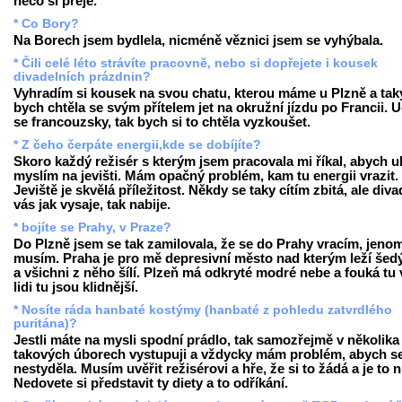
něco si přeje.
* Co Bory?
Na Borech jsem bydlela, nicméně věznici jsem se vyhýbala.
* Čili celé léto strávíte pracovně, nebo si dopřejete i kousek
divadelních prázdnin?
Vyhradím si kousek na svou chatu, kterou máme u Plzně a tak
bych chtěla se svým přítelem jet na okružní jízdu po Francii. 
se francouzsky, tak bych si to chtěla vyzkoušet.
* Z čeho čerpáte energii,kde se dobíjíte?
Skoro každý režisér s kterým jsem pracovala mi říkal, abych u
myslím na jevišti. Mám opačný problém, kam tu energii vrazit.
Jeviště je skvělá příležitost. Někdy se taky cítím zbitá, ale diva
vás jak vysaje, tak nabije.
* bojíte se Prahy, v Praze?
Do Plzně jsem se tak zamilovala, že se do Prahy vracím, jeno
musím. Praha je pro mě depresivní město nad kterým leží šed
a všichni z něho šílí. Plzeň má odkryté modré nebe a fouká tu v
lidi tu jsou klidnější.
* Nosíte ráda hanbaté kostýmy (hanbaté z pohledu zatvrdlého
puritána)?
Jestli máte na mysli spodní prádlo, tak samozřejmě v několika
takových úborech vystupuji a vždycky mám problém, abych s
nestyděla. Musím uvěřit režisérovi a hře, že si to žádá a je to 
Nedovete si představit ty diety a to odříkání.