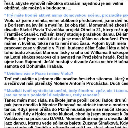
řešit, abyste vyhověl několika stranám najednou je asi velmi
obtížné, ale možná v budoucnu ...
* Prý máte hodně aktivit mimo domovskou scénu, prozradíte ja
Violu už jsem zmínila, velmi oblíbené představení, jsme dvě h
s Borisem na jevišti a myslím, že oba rádi. Momentálně zkouš
divadle Skelet Pavla Trávníčka projekt Othello 21, který režíruj
František Staněk, režisér, který studuje pražskou damu. Dělám
Emílie, teď jsme začali číst a já se moc těším na zkoušení. Pr
máme 7. května, takže na to není moc času. Potom bych měla
pracovat zase v divadle v Plzni, budeme dělat Šakalí léta a b
toho budu zkoušet Marnou lásky snahu od Williama Shakespe
na Letní shakespearovské slavnosti na Pražském hradě. Režie
ujme Ivan Rajmont. Ještě hostuji v divadle Adria ve hře Hlučn
samota od Bohumila Hrabala.
* Uvidíme vás v Praze i mimo Violu?
Teď mě uvidíte v jednom díle nového českého sitcomu, který 
a režíroval náš plzeňský Moliere Antonín Procházka, Duch čes
* Muzikál tvoří syntetické umění, tedy činohru, zpěv, ale i tanec
jste na tom s poslední disciplínou, tedy tancem?
Tanec mám moc ráda, na škole jsme prošli celou řadou druhů 
pak jsem chodila k Monice Rebcové na africké tance a modern
tance. Když jsem přišla do Plzně musela jsem se naučit stepo
kvůli roli Ády v Holce nebo klukovi, chodila jsem stepovat k J
Vašákové na pražskou DAMU. Momentálně máme u divadla dí
jazz dancu, kterou vede sólistka baletu Zuzana Šimáková. Kd
jsme studovali Jeptišky, připadla mi roli Lea, která chce být b