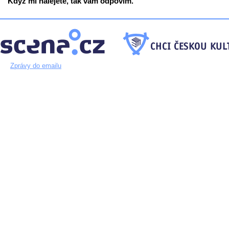
Když mi nalejete, tak vám odpovím.
Zprávy do emailu