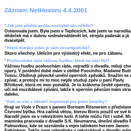
Záznam NetHovoru 4.4.2001
* Jak jste přežila apríla, nachytal vás někdo?
Oslavovala jsem. Byla jsem v Teplicicích, kde jsem se narodila
dědeček má v dubnu sedmdesátdevět let, strejda padesát a já
dvacetpět.
* Která domácí práci je vám nesympatická?
Skoro všechny. Uklízím pro výsledný efekt, ne pro zábavu.
* Posloucháte ráda vážnou hudbu, která se vám líbí?
Vážnou hudbu poslouchám ráda, nejradši v divadle, miluji cho
opery. V poslední době mám v oblibě Pucciniho, Madame Butte
Toscu. Obdivuji pěvecké umění operních zpěváků. Snažím se u
zpívat, a protože mi to moc nejde studuji zpěv u paní Pavly
Břinkové, která mi moc pomáhá. Je to královna české operety,
učí mě muzikálové zpívání, takže k operním pěvcům mám stra
daleko.
* Kdo ve vás v dětství inspiroval pro práci herečky?
Hraji ve Viole v Praze s panem Borisem Rösnerem v představ
Čtvrcení býčka. Hra začíná větou, kterou Boris použil ve své k
Narodil jsem se v rekvizitním koši. A tohle můžu říct i sobě. M
maminka pracovala v divadle S.K. Neumanna, dnešní divadlo 
Palmovkou, kde se seznámila s mým tatínkem hercem Janem
Faltýnkem. Takže jsem odmalinka v rekvizitárně a divadlo má