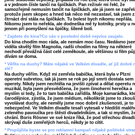
a v jednom čísle tančí na špičkách. Pan režisér mi řekl, že
samozřejmě nemusím tančit na špičkách, ale já jsem se zapřel
protože jsem skopec a hned tak něco mě nezastaví, tak jsem z
čtrnáct dní stála na špičkách. Tu bolest bych nikomu nepřála.
Nikomu jsem to neřekla, ale dodneška mě ty kotníky, prsty u 
jenom při pomyšlení na špičky, šíleně bolí.
* Zajdete do kina?Co vás v poslední době nejvíce zaujalo.
Do kina chodím moc ráda, ale nemám moc času. Nedávno jse
viděla skvělý film Magnolia, radši chodím na filmy na některé
nechodí převážná část celé zeměkoule, ale většinou si film pů
dívám se doma.
* Věříte na duchy? Máte nějaké ve Velkém divadle, ať již dobré
zlé?
Na duchy věřím. Když mi zemřela babička, která byla v Plzni
operetní subretou, tak já jsem se rok po její smrti dostala sem
operety. Nikdy jsem nechtěla na jevišti zpívat a dělat operetu 
muzikál, byla jsem přesvědčena, že jsem činoherní herečka a
myslím si tedy, že to tam babička zařídila. Moje kamarádka, kte
čarodějnice, zjistila, že jsem médium, několikrát jsme to zkouš
vyvolávat duchy, ale neměly jsme moc dobré zkušenosti, je to
nebezpečné. Ve Velkém divadle tesaři vytesali v hledišti maléh
zeleného pavoučka pro štěstí divadelníkům, a tak si myslím, ž
chrání. Boris Rösner ve své knize říká, že pod střechou divadl
skrývají duše zemřelých herců, někdy je to cítit.
* Propůjčila byste se pro reklamní kampaň nějaké politické str