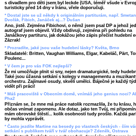
s divadlem pro děti jsem byl leckde (USA, téměř všude v Evrop
turisticky před 14 dny v Íránu, vřele doporučuji.
* Dostal jste se už někdy k originálním partiturám, např. Smetan
Dvořák, Fibich, Janáček aj...? Dušan
Ano, jistě. Zejména Fibichovi, o němž jsem psal DP a jehož je
autograf jsem objevil. Vždy obdivuji, zejména při pohledu na
Janáčkovy partituru, jak dokážou jeho zápis přečíst hudební ed
Zázrak!
* Prozradíte, jaké jsou vaše hudební lásky? Květa, Brno
Skladatelé: Britten, Vaughan Williams, Elgar, Kabeláč, Pärt, To
Poulenc...
* V čem je pro vás FOK nejlepší?
Že mi umožňuje plnit si sny, nejen dramaturgické, tedy hudební
Také jsou úžasná setkání s kolegy v managementu a muzikant
orchestru. Zajímavé osudy, skvělí umělci. Báječné je každý tý
vidět při práci!
* Máš pracoviště v Obecním domě, vnímáš jeho genius noci? A
Pha2
Přiznám se, že mne má práce natolik rozmazlila, že tu krásu, hi
občas vnímat zapomenu. Ale dotaz, jako ten Tvůj, mi připomín
mám obrovské štěstí... kolik osobností tudy prošlo. Každá par
by mohla vyprávět.
* Často jezdíte Martine na besedy po vlastech českých - čím vá
setkání s publikem tváří v tvář obohacuje? Zdeněk, Ostrava