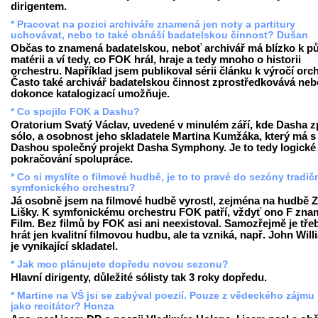
dirigentem.
* Pracovat na pozici archiváře znamená jen noty a partitury
uchovávat, nebo to také obnáší badatelskou činnost? Dušan
Občas to znamená badatelskou, neboť archivář má blízko k p
matérii a ví tedy, co FOK hrál, hraje a tedy mnoho o historii
orchestru. Například jsem publikoval sérii článku k výročí orc
Často také archivář badatelskou činnost zprostředkovává neb
dokonce katalogizací umožňuje.
* Co spojilo FOK a Dashu?
Oratorium Svatý Václav, uvedené v minulém září, kde Dasha z
sólo, a osobnost jeho skladatele Martina Kumžáka, který má s
Dashou společný projekt Dasha Symphony. Je to tedy logické
pokračování spolupráce.
* Co si myslíte o filmové hudbě, je to to pravé do sezóny tradič
symfonického orchestru?
Já osobně jsem na filmové hudbě vyrostl, zejména na hudbě 
Lišky. K symfonickému orchestru FOK patří, vždyť ono F zn
Film. Bez filmů by FOK asi ani neexistoval. Samozřejmě je tře
hrát jen kvalitní filmovou hudbu, ale ta vzniká, např. John Wil
je vynikající skladatel.
* Jak moc plánujete dopředu novou sezonu?
Hlavní dirigenty, důležité sólisty tak 3 roky dopředu.
* Martine na VŠ jsi se zabýval poezií. Pouze z vědeckého zájmu
jako recitátor? Honza