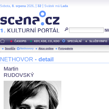
,
, |
|
32
Sobota
8. srpena
2026
Svátek má
Lada
Scéna.cz
NA
ČASOPIS
KDY, KDE, CO, KDO
SPECIÁLNÍ
SLUŽBY/INFO
Soutěže
Nethovory
Akce online
Fotogalerie
NETHOVOR
- detail
Martin
RUDOVSKÝ