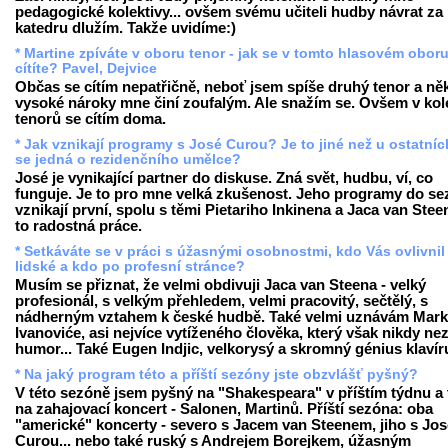
pedagogické kolektivy... ovšem svému učiteli hudby návrat za
katedru dlužím. Takže uvidíme:)
* Martine zpíváte v oboru tenor - jak se v tomto hlasovém obor
cítíte? Pavel, Dejvice
Občas se cítím nepatřičně, neboť jsem spíše druhý tenor a ně
vysoké nároky mne činí zoufalým. Ale snažím se. Ovšem v kol
tenorů se cítím doma.
* Jak vznikají programy s José Curou? Je to jiné než u ostatní
se jedná o rezidenčního umělce?
José je vynikající partner do diskuse. Zná svět, hudbu, ví, co
funguje. Je to pro mne velká zkušenost. Jeho programy do s
vznikají první, spolu s těmi Pietariho Inkinena a Jaca van Steen
to radostná práce.
* Setkáváte se v práci s úžasnými osobnostmi, kdo Vás ovlivnil
lidské a kdo po profesní stránce?
Musím se přiznat, že velmi obdivuji Jaca van Steena - velký
profesionál, s velkým přehledem, velmi pracovitý, sečtělý, s
nádherným vztahem k české hudbě. Také velmi uznávám Mar
Ivanoviće, asi nejvíce vytíženého člověka, který však nikdy nez
humor... Také Eugen Indjic, velkorysý a skromný génius klavír
* Na jaký program této a příští sezóny jste obzvlášť pyšný?
V této sezóně jsem pyšný na "Shakespeara" v příštím týdnu a 
na zahajovací koncert - Salonen, Martinů. Příští sezóna: oba
"americké" koncerty - severo s Jacem van Steenem, jiho s Jos
Curou... nebo také ruský s Andrejem Borejkem, úžasným