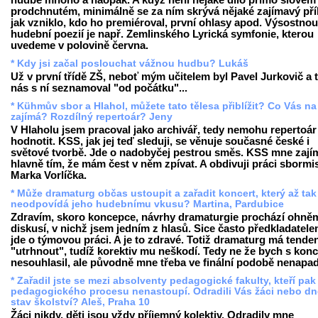
hudbě mnoho a naopak. A když není nějaké dílo přímo slovem
prodchnutém, minimálně se za ním skrývá nějaké zajímavý příb
jak vzniklo, kdo ho premiéroval, první ohlasy apod. Výsostnou
hudební poezií je např. Zemlinského Lyrická symfonie, kterou
uvedeme v polovině června.
* Kdy jsi začal poslouchat vážnou hudbu? Lukáš
Už v první třídě ZŠ, neboť mým učitelem byl Pavel Jurkovič a 
nás s ní seznamoval "od počátku"...
* Kühmův sbor a Hlahol, můžete tato tělesa přiblížit? Co Vás na
zajímá? Rozdílný repertoár? Jeny
V Hlaholu jsem pracoval jako archivář, tedy nemohu repertoár
hodnotit. KSS, jak jej teď sleduji, se věnuje současné české i
světové tvorbě. Jde o nadobyčej pestrou směs. KSS mne zají
hlavně tím, že mám čest v něm zpívat. A obdivuji práci sbormi
Marka Vorlíčka.
* Může dramaturg občas ustoupit a zařadit koncert, který až tak
neodpovídá jeho hudebnímu vkusu? Martina, Pardubice
Zdravím, skoro koncepce, návrhy dramaturgie prochází ohně
diskusí, v nichž jsem jedním z hlasů. Sice často předkladatele
jde o týmovou práci. A je to zdravé. Totiž dramaturg má tende
"utrhnout", tudíž korektiv mu neškodí. Tedy ne že bych s kon
nesouhlasil, ale původně mne třeba ve finální podobě nenapad
* Zařadil jste se mezi absolventy pedagogické fakulty, kteří pak
pedagogického procesu nenastoupí. Odradili Vás žáci nebo dn
stav školství? Aleš, Praha 10
Žáci nikdy, děti jsou vždy příjemný kolektiv. Odradily mne