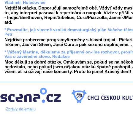
Vladimír, Holešovice
Nejtěžší otázka. Doporučuji samozřejmě obé. Vždyť vždy mys
to, aby interpret pasoval k repertoáru a naopak. Vizte v příští
- Indjic/Beethoven, Repin/Sibelius, Cura/Piazzolla, Jamník/Mar
atd.
* Prozradíte, jak vlastně vzniká dramaturgický plán Vašeho těle
Petr
Nejdříve probereme programy/termény s hlavní trojicí - Pietari
Inkinen, Jac van Steen, José Cura a pak sezonu doplňujeme...
* Vážený Martine, děkujeme za příjemný on-line rozhovor, pros
Vás o závěrečné slovo. Redakce
Moc děkuji za dobré otázky. Omlouvám se, pokud se na něko
nedostalo, nebo pokud jsem nějakou otázku špatně pochopil. A
všem, ať si užívají naše koncerty. Proto tu jsme! Krásný den!!
Zprávy do emailu