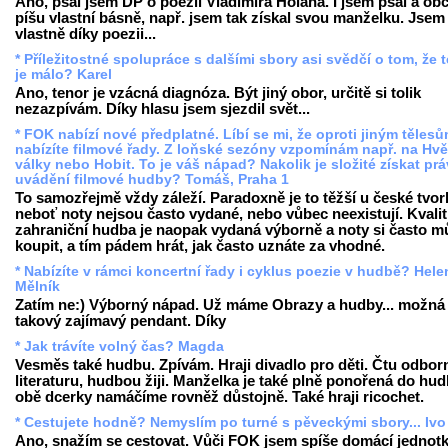
Ano, psal jsem DP o poezii Vladimíra Holana. I jsem psal a obč
píšu vlastní básně, např. jsem tak získal svou manželku. Jsem 
vlastně díky poezii...
* Příležitostné spolupráce s dalšími sbory asi svědčí o tom, že 
je málo? Karel
Ano, tenor je vzácná diagnóza. Být jiný obor, určitě si tolik
nezazpívám. Díky hlasu jsem sjezdil svět...
* FOK nabízí nové předplatné. Líbí se mi, že oproti jiným těles
nabízíte filmové řady. Z loňské sezóny vzpomínám např. na Hv
války nebo Hobit. To je váš nápad? Nakolik je složité získat pr
uvádění filmové hudby? Tomáš, Praha 1
To samozřejmě vždy záleží. Paradoxně je to těžší u české tvor
neboť noty nejsou často vydané, nebo vůbec neexistují. Kvalit
zahraniční hudba je naopak vydaná výborně a noty si často m
koupit, a tím pádem hrát, jak často uznáte za vhodné.
* Nabízíte v rámci koncertní řady i cyklus poezie v hudbě? Hele
Mělník
Zatím ne:) Výborný nápad. Už máme Obrazy a hudby... možná
takový zajímavý pendant. Díky
* Jak trávíte volný čas? Magda
Vesměs také hudbu. Zpívám. Hraji divadlo pro děti. Čtu odbo
literaturu, hudbou žiji. Manželka je také plně ponořená do hud
obě dcerky namáčíme rovněž důstojně. Také hraji ricochet.
* Cestujete hodně? Nemyslím po turné s pěveckými sbory... Ivo
Ano, snažím se cestovat. Vůči FOK jsem spíše domácí jednotk