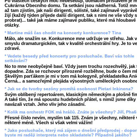
Po vlastech českých moc nebeseduji, domácím přístavem je m
Cukrárna Obecního domu. Ta setkání jsou nádherná. Totiž m
až tam zjistím, jak naši dirigenti, sólisté, také zajímavě vyprávě
žijí (každý týden přijede další dirigent, tak s nimi ne vše vždy 
probrat)... také jak máme zajímavé publiku, které má hloubavé
otázky.
* Martine máš čas chodit na koncerty konkurence? Tina
Málo, ale snažím se. Konkurence mne udržuje ve střehu. Jak 
smyslu dramaturgickém, tak v kvalitě orchestrální hry. Je to v
zdravé.
* Vedete besedy před koncerty pro posluchače. Baví vás tohle
setkávání?
No to mne neobyčejně baví. Vždy jsem trochu rozechvělý, jak 
dopadne. Zda se rozhovor přirozeně rozběhne, bude o čem ml
Skvělým parťákem je mi v tom má kolegyně, překladatelka Ani
Černá... a samozřejmě plejáda výsostných uměleckých osobno
* Jak se do tvorby sezóny promítá osobnost Pietari Inkinena?
Svým oblíbený repertoárem, klasickým německým a plošně fi
A také tím, že má spoustu hudebních přátel, s nimiž jsme dík
navázali vztah. Jeho vliv jeho zásadní.
* Kolik ma orchestr FOK má hráčů. Znáte je všechny? Jiří, Pha6
Přesné číslo nevím, myslím tak 115. Znám je všechny, některé 
některé méně. Všech si však velmi vážím!
* Jako posluchače, který má zájem o dnešní předprodej - dopor
byste mi raději interpreta nebo skladatele? Případně jakého?