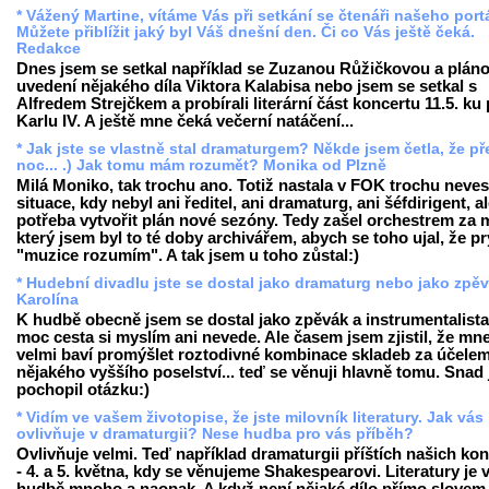
* Vážený Martine, vítáme Vás při setkání se čtenáři našeho port
Můžete přiblížit jaký byl Váš dnešní den. Či co Vás ještě čeká.
Redakce
Dnes jsem se setkal například se Zuzanou Růžičkovou a pláno
uvedení nějakého díla Viktora Kalabisa nebo jsem se setkal s
Alfredem Strejčkem a probírali literární část koncertu 11.5. ku
Karlu IV. A ještě mne čeká večerní natáčení...
* Jak jste se vlastně stal dramaturgem? Někde jsem četla, že př
noc... .) Jak tomu mám rozumět? Monika od Plzně
Milá Moniko, tak trochu ano. Totiž nastala v FOK trochu neves
situace, kdy nebyl ani ředitel, ani dramaturg, ani šéfdirigent, a
potřeba vytvořit plán nové sezóny. Tedy zašel orchestrem za 
který jsem byl to té doby archivářem, abych se toho ujal, že pr
"muzice rozumím". A tak jsem u toho zůstal:)
* Hudební divadlu jste se dostal jako dramaturg nebo jako zpě
Karolína
K hudbě obecně jsem se dostal jako zpěvák a instrumentalista,
moc cesta si myslím ani nevede. Ale časem jsem zjistil, že mn
velmi baví promýšlet roztodivné kombinace skladeb za účele
nějakého vyššího poselství... teď se věnuji hlavně tomu. Snad
pochopil otázku:)
* Vidím ve vašem životopise, že jste milovník literatury. Jak vás
ovlivňuje v dramaturgii? Nese hudba pro vás příběh?
Ovlivňuje velmi. Teď například dramaturgii příštích našich ko
- 4. a 5. května, kdy se věnujeme Shakespearovi. Literatury je 