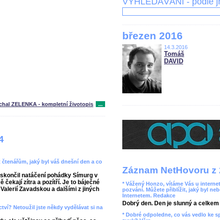
VYHLEDÁVÁNÍ - podle 
březen 2016
14.3.2016
Tomáš
DAVID
chal ZELENKA - kompletní životopis
...
4
t čtenářům, jaký byl váš dnešní den a co
Záznam NetHovoru z 
skončil natáčení pohádky Símurg v
ekají zítra a pozítří. Je to báječné
* Vážený Honzo, vítáme Vás u internet
alerií Zavadskou a dalšími z jiných
pozvání. Můžete přiblížit, jaký byl ne
Internetem. Redakce
Dobrý den. Den je slunný a celkem r
ctví? Netoužil jste někdy vydělávat si na
* Dobré odpoledne, co vás vedlo ke 