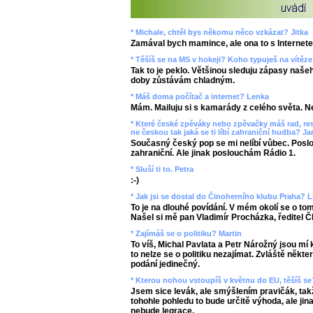
* Michale, chtěl bys někomu něco vzkázat? Jitka
Zamával bych mamince, ale ona to s Internet
* Těšíš se na MS v hokeji? Koho typuješ na vítě
Tak to je peklo. Většinou sleduju zápasy naše
doby zůstávám chladným.
* Máš doma počítač a internet? Lenka
Mám. Mailuju si s kamarády z celého světa. Ne
* Které české zpěváky nebo zpěvačky máš rad, re
ne českou tak jaká se ti líbí zahraniční hudba? Ja
Současný český pop se mi nelíbí vůbec. Poslo
zahraniční. Ale jinak poslouchám Rádio 1.
* Sluší ti to. Petra
:-)
* Jak jsi se dostal do Činoherního klubu Praha? L
To je na dlouhé povídání. V mém okolí se o tom 
Našel si mě pan Vladimír Procházka, ředitel Č
* Zajímáš se o politiku? Martin
To víš, Michal Pavlata a Petr Nárožný jsou mí 
to nelze se o politiku nezajímat. Zvláště někter
podání jedinečný.
* Kterou nohou vstoupíš v květnu do EU, těšíš se
Jsem sice levák, ale smýšlením pravičák, takž
tohohle pohledu to bude určitě výhoda, ale jin
nebude legrace.