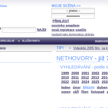
MOJE SCÉNA >>
ěslav
PŘIHLÁSIT
novinky emailem
NAJDI
nová registrace
soutěže
nastavit jako domovskou stránku
SPECIÁLNÍ
SLUŽBY/INFO
quantcom
TIP!
Videoklip 2005 film, na 
lerie
NETHOVORY
- již
VYHLEDÁVÁNÍ - podle d
1999
2000
2001
2002
200
2010
2011
2012
2013
201
2022
2023
2024
2025
202
březen
leden
únor
duben
srpen
září
říjen
listopad