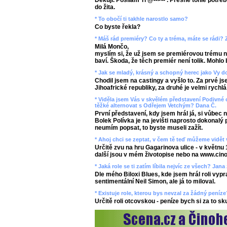
Děkuji. Posílám Ti @-->-- . Přesně tohle potřeb
do žita.
* To obočí ti takhle narostlo samo?
Co byste řekla?
* Máš rád premiéry? Co ty a tréma, máte se rádi?
Milá Mončo,
myslím si, že už jsem se premiérovou trému na
baví. Škoda, že těch premiér není tolik. Mohlo b
* Jak se mladý, krásný a schopný herec jako Vy d
Chodil jsem na castingy a vyšlo to. Za prvé js
Jihoafrické republiky, za druhé je velmi rychlá
* Viděla jsem Vás v skvělém představení Podivné 
těžké alternovat s Odřejem Vetchým? Dana Č.
První představení, kdy jsem hrál já, si vůbec
Bolek Polívka je na jevišti naprosto dokonalý 
neumím popsat, to byste museli zažít.
* Ahoj chci se zeptat, v čem tě teď můžeme vidět 
Určitě zvu na hru Gagarinova ulice - v květnu 
další jsou v mém životopise nebo na www.cino
* Jaká role se ti zatím líbila nejvíc ze všech? Jana
Dle mého Biloxi Blues, kde jsem hrál roli vyp
sentimentální Neil Simon, ale já to miloval.
* Existuje role, kterou bys nevzal za žádný pení
Určitě roli otcovskou - peníze bych si za to s