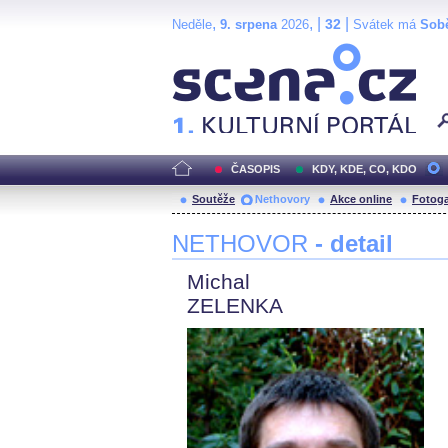
,
, |
|
32
Neděle
9. srpena
2026
Svátek má
Sob
Scéna.cz
ČASOPIS
KDY, KDE, CO, KDO
Soutěže
Nethovory
Akce online
Fotoga
NETHOVOR
- detail
Michal
ZELENKA