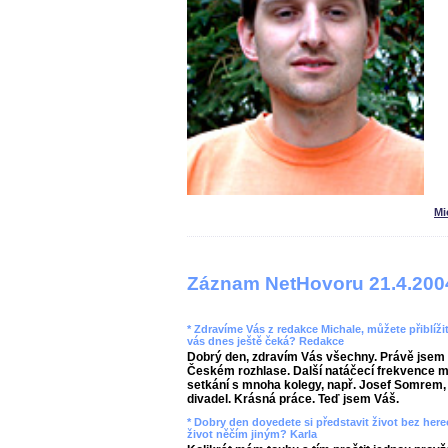
Mi
Záznam NetHovoru 21.4.200
* Zdravíme Vás z redakce Michale, můžete přiblíži
vás dnes ještě čeká? Redakce
Dobrý den, zdravím Vás všechny. Právě jsem 
Českém rozhlase. Další natáčecí frekvence mě č
setkání s mnoha kolegy, např. Josef Somrem, V
divadel. Krásná práce. Teď jsem Váš.
* Dobry den dovedete si představit život bez here
život něčím jiným? Karla