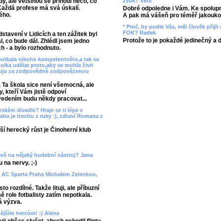
zvuk? Věra
y, ale většinou se přihodí něco, co
Každá profese má svá úskalí.
Dobré odpoledne i Vám. Ke spolupr
ého.
A pak má vášeň pro téměř jakoukol
* Proč, by podle Vás, měl člověk přij
FOK? Radek
tavení v Lidicích a ten zážitek byl
Protože to je pokaždé jedinečný a 
l, co bude dál. Zhlédl jsem jedno
 - a bylo rozhodnuto.
potkala nikoho kompetentního,a tak se
lka udělat proto,aby se mohla živit
děkuju za zodpovědně zodpovězenou
 Ta škola sice není všemocná, ale
, kteří Vám jistě odpoví
vedením budu někdy pracovat...
ském divadle? Hraje se ti lépe v
ha je trochu z ruky :), zdraví Romana z
lší herecký růst je Činoherní klub
aješ na nějaký hudební nástroj? Jana
 na nervy. ;-)
 AC Sparta Praha Michalem Zelenkou,
o rozdílné. Takže lituji, ale příbuzní
 role fotbalisty zatím nepotkala.
á výzva.
enějším hercům! :) Alena