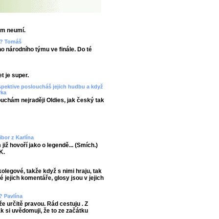
em neumí.
ze? Tomáš
ho národního týmu ve finále. Do té
t je super.
spektive posloucháš jejich hudbu a když
rka
uchám nejraději Oldies, jak český tak
ibor z Karlína
již hovoří jako o legendě... (Smích.)
K.
kolegové, takže když s nimi hraju, tak
é jejich komentáře, glosy jsou v jejich
? Pavlína
e určitě pravou. Rád cestuju . Z
ak si uvědomuji, že to ze začátku