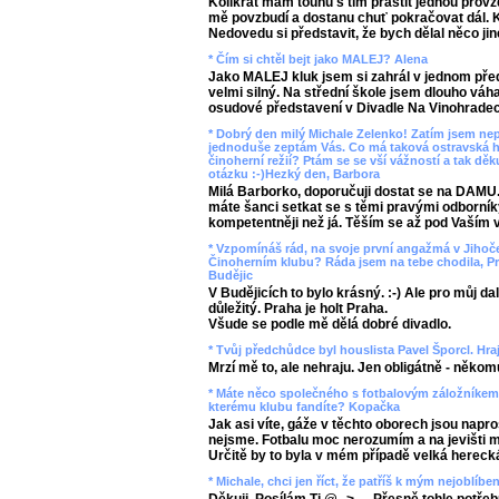
Kolikrát mám touhu s tím praštit jednou provžd
mě povzbudí a dostanu chuť pokračovat dál. 
Nedovedu si představit, že bych dělal něco jin
* Čím si chtěl bejt jako MALEJ? Alena
Jako MALEJ kluk jsem si zahrál v jednom předs
velmi silný. Na střední škole jsem dlouho váha
osudové představení v Divadle Na Vinohradech
* Dobrý den milý Michale Zelenko! Zatím jsem ne
jednoduše zeptám Vás. Co má taková ostravská ho
činoherní režií? Ptám se se vší vážností a tak 
otázku :-)Hezký den, Barbora
Milá Barborko, doporučuji dostat se na DAMU.
máte šanci setkat se s těmi pravými odborníky
kompetentněji než já. Těším se až pod Vaším 
* Vzpomínáš rád, na svoje první angažmá v Jihoče
Činoherním klubu? Ráda jsem na tebe chodila, Pra
Budějic
V Budějicích to bylo krásný. :-) Ale pro můj da
důležitý. Praha je holt Praha.
Všude se podle mě dělá dobré divadlo.
* Tvůj předchůdce byl houslista Pavel Šporcl. Hr
Mrzí mě to, ale nehraju. Jen obligátně - někomu
* Máte něco společného s fotbalovým záložníkem
kterému klubu fandíte? Kopačka
Jak asi víte, gáže v těchto oborech jsou naprost
nejsme. Fotbalu moc nerozumím a na jevišti mě
Určitě by to byla v mém případě velká hereck
* Michale, chci jen říct, že patříš k mým nejoblíb