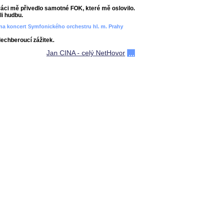
áci mě přivedlo samotné FOK, které mě oslovilo.
i hudbu.
ít na koncert Symfonického orchestru hl. m. Prahy
dechberoucí zážitek.
Jan CINA - celý NetHovor