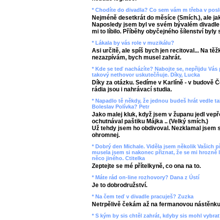
* Chodíte do divadla? Co sem vám m třeba v posle
Nejméně desetkrát do měsíce (Smích.), ale ja
Naposledy jsem byl ve svém bývalém divadle
mi to líbilo. Příběhy obyčejného šílenství byly 
* Lákala by vás role v muzikálu?
Asi určitě, ale spíš bych jen recitoval... Na t
nezazpívám, bych musel zahrát.
* Kde se teď nacházíte? Nabojte se, nepřijdu Vás
takový nethovor uskutečňuje. Díky, Lucka
Díky za otázku. Sedíme v Karlíně - v budově 
rádia jsou i nahrávací studia.
* Napadlo tě někdy, že jednou budeš hrát vedle t
Boleslav Polívka? Petr
Jako malej kluk, když jsem v županu jedl vepř
ochutnával paštiku Májka .. (Velký smích.)
Už tehdy jsem ho obdivoval. Nezklamal jsem s
ohromnej.
* Dobrý den Michale. Viděla jsem několik Vašich p
musela jsem si nakonec přiznat, že se mi hrozně 
něco jiného. Ctitelka
Zeptejte se mé přítelkyně, co ona na to.
* Máte rád on-line rozhovory? Dana z Ústí
Je to dobrodružství.
* Na čem teď v divadle pracuješ? Zuzka
Netrpělivě čekám až na fermanovou nástěnku
* S kým by sis chtěl zahrát, kdyby sis mohl vybra