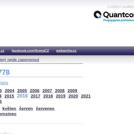
zvláštní poděk
.cz
facebook.com/ScenaCZ
webarchiv.cz
který nejde zapomenout
 778
ata
3
2004
2005
2006
2007
2008
2009
2016
4
2015
2017
2018
2019
2020
2021
6
květen
červen
červenec
prosinec