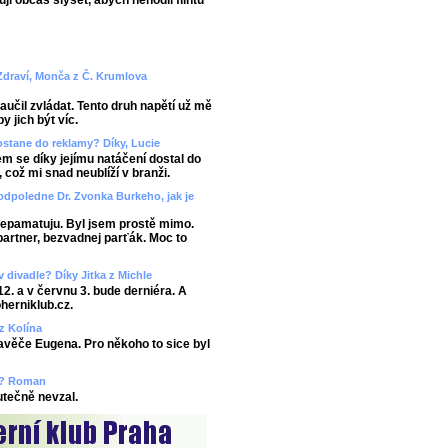
uji občas slyšet, abych nehodil flintu
 Zdraví, Monča z Č. Krumlova
učil zvládat. Tento druh napětí už mě
y jich být víc.
ostane do reklamy? Díky, Lucie
em se díky jejímu natáčení dostal do
, což mi snad neublíží v branži.
odpoledne Dr. Zvonka Burkeho, jak je
 nepamatuju. Byl jsem prostě mimo.
partner, bezvadnej parťák. Moc to
v divadle? Díky Jitka z Michle
12. a v červnu 3. bude derniéra. A
herniklub.cz.
 z Kolína
ravěče Eugena. Pro někoho to sice byl
ze? Roman
kutečně nevzal.