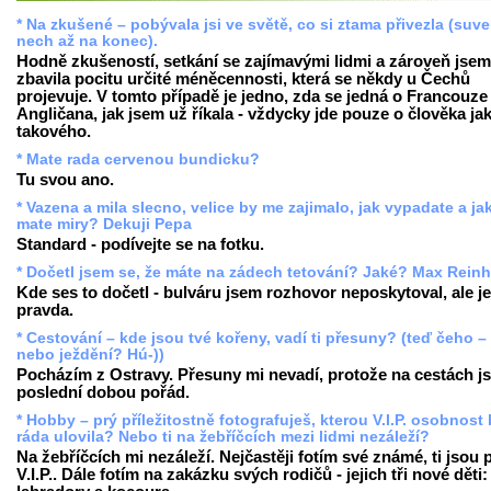
* Na zkušené – pobývala jsi ve světě, co si ztama přivezla (suv
nech až na konec).
Hodně zkušeností, setkání se zajímavými lidmi a zároveň jsem
zbavila pocitu určité méněcennosti, která se někdy u Čechů
projevuje. V tomto případě je jedno, zda se jedná o Francouze 
Angličana, jak jsem už říkala - vždycky jde pouze o člověka ja
takového.
* Mate rada cervenou bundicku?
Tu svou ano.
* Vazena a mila slecno, velice by me zajimalo, jak vypadate a ja
mate miry? Dekuji Pepa
Standard - podívejte se na fotku.
* Dočetl jsem se, že máte na zádech tetování? Jaké? Max Reinh
Kde ses to dočetl - bulváru jsem rozhovor neposkytoval, ale je
pravda.
* Cestování – kde jsou tvé kořeny, vadí ti přesuny? (teď čeho –
nebo ježdění? Hú-))
Pocházím z Ostravy. Přesuny mi nevadí, protože na cestách j
poslední dobou pořád.
* Hobby – prý příležitostně fotografuješ, kterou V.I.P. osobnost
ráda ulovila? Nebo ti na žebříčcích mezi lidmi nezáleží?
Na žebříčcích mi nezáleží. Nejčastěji fotím své známé, ti jsou
V.I.P.. Dále fotím na zakázku svých rodičů - jejich tři nové děti: