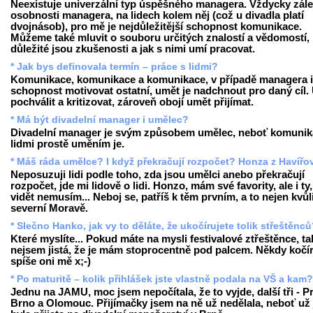
Neexistuje univerzální typ úspěšného managera. Vždycky zále
osobnosti managera, na lidech kolem něj (což u divadla platí
dvojnásob), pro mě je nejdůležitější schopnost komunikace.
Můžeme také mluvit o souboru určitých znalostí a vědomostí,
důležité jsou zkušenosti a jak s nimi umí pracovat.
* Jak bys definovala termín – práce s lidmi?
Komunikace, komunikace a komunikace, v případě managera i
schopnost motivovat ostatní, umět je nadchnout pro daný cíl.
pochválit a kritizovat, zároveň obojí umět přijímat.
* Má být divadelní manager i umělec?
Divadelní manager je svým způsobem umělec, neboť komunik
lidmi prostě uměním je.
* Máš ráda umělce? I když překračují rozpočet? Honza z Havířo
Neposuzuji lidi podle toho, zda jsou umělci anebo překračují
rozpočet, jde mi lidově o lidi. Honzo, mám své favority, ale i ty,
vidět nemusím... Neboj se, patříš k těm prvním, a to nejen kvůl
severní Moravě.
* Slečno Hanko, jak vy to děláte, že ukočírujete tolik střeštěnc
Které myslíte... Pokud máte na mysli festivalové ztřeštěnce, ta
nejsem jistá, že je mám stoprocentně pod palcem. Někdy kočír
spíše oni mě x;-)
* Po maturitě – kolik přihlášek jste vlastně podala na VŠ a kam?
Jednu na JAMU, moc jsem nepočítala, že to vyjde, další tři - P
Brno a Olomouc. Přijímačky jsem na ně už nedělala, neboť už