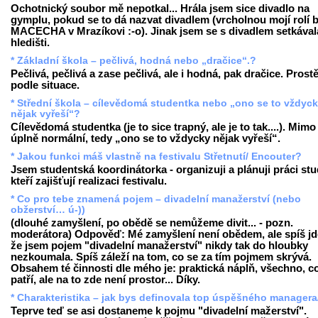
Ochotnický soubor mě nepotkal... Hrála jsem sice divadlo na
gymplu, pokud se to dá nazvat divadlem (vrcholnou mojí rolí b
MACECHA v Mrazíkovi :-o). Jinak jsem se s divadlem setkával
hledišti.
* Základní škola – pečlivá, hodná nebo „dračice“.?
Pečlivá, pečlivá a zase pečlivá, ale i hodná, pak dračice. Prost
podle situace.
* Střední škola – cílevědomá studentka nebo „ono se to vždyc
nějak vyřeší“?
Cílevědomá studentka (je to sice trapný, ale je to tak....). Mimo
úplně normální, tedy „ono se to vždycky nějak vyřeší“.
* Jakou funkci máš vlastně na festivalu Střetnutí/ Encouter?
Jsem studentská koordinátorka - organizuji a plánuji práci st
kteří zajišťují realizaci festivalu.
* Co pro tebe znamená pojem – divadelní manažerství (nebo
obžerství… ú-))
(dlouhé zamyšlení, po obědě se nemůžeme divit... - pozn.
moderátora) Odpověď: Mé zamyšlení není obědem, ale spíš jde
že jsem pojem "divadelní manažerství" nikdy tak do hloubky
nezkoumala. Spíš záleží na tom, co se za tím pojmem skrývá.
Obsahem té činnosti dle mého je: praktická náplň, všechno, c
patří, ale na to zde není prostor... Díky.
* Charakteristika – jak bys definovala top úspěšného managera
Teprve teď se asi dostaneme k pojmu "divadelní mažerství".