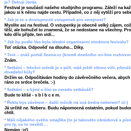
je? Dekuji Jarda
Festival je součástí našeho studijního programu. Záleží na ka
jakou si k němu najde cestu. Případně, co z něj vytěží pro seb
* Jak je to s dostupnosti vstupenek pro verejnost?
Myslíte asi na festival. O vstupenky je obecně velký zájem, co
těší, ale bohužel to znamená, že se nedostane na všechny. Pr
kdo dřív přijde, ten vidí...
* Jak by podle Vas byla idealni organizacni struktura fesivalu?
Toť otázka. Odpověď na dlouho... Díky.
* Test – znáš portál Scena.cz (kromě dnešního on-line rozhovo
Znám.
* Setkání – letošní ročník je v půli, máš ještě silnou vůli, přenáš
divadelní kůly?
Držím se. Odpočítávám hodiny do závěrečného večera, abych
ráno ze srdce brečela. :-)
* Setkání – s kým/ s čím se nerada setkáváš?
Bude to klišé - s b l b c e m.
* Řekla bys závěrem – další ročník na svá bedra neberem? ú/-)
Já určitě ne. Neberu. Budu nápomocná ostatním, pokud budo
chtít.
* Máš nějakého svého smajlíka (to je takovéto obrázkové s pís
pro ty, co to nevědí….
Nemám :>()