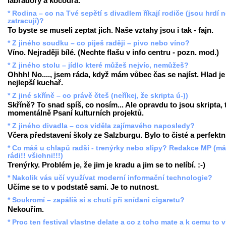
labradory a kocoura.
* Rodina – co na Tvé sepětí s divadlem říkají rodiče (jsou hrdí 
zatracují)?
To byste se museli zeptat jich. Naše vztahy jsou i tak - fajn.
* Z jiného soudku – co piješ raději – pivo nebo víno?
Víno. Nejraději bílé. (Nechte flašu v info centru - pozn. mod.)
* Z jiného stolu – jídlo které můžeš nejvíc, nemůžeš?
Ohhh! No...., jsem ráda, když mám vůbec čas se najíst. Hlad je
nejlepší kuchař.
* Z jiné skříně – co právě čteš (neříkej, že skripta ú-))
Skříně? To snad spíš, co nosím... Ale opravdu to jsou skripta,
momentálně Psaní kulturních projektů.
* Z jiného divadla – cos viděla zajímavého naposledy?
Včera představení školy ze Salzburgu. Bylo to čisté a perfektn
* Co máš u chlapů radši - trenýrky nebo slipy? Redakce MP (m
rádi!! všichni!!!)
Trenýrky. Problém je, že jim je kradu a jim se to nelíbí. :-)
* Nakolik vás učí využívat moderní informační technologie?
Učíme se to v podstatě sami. Je to nutnost.
* Soukromí – zapálíš si s chutí při snídani cigaretu?
Nekouřím.
* Proc ten festival vlastne delate a co z toho mate a k cemu to 