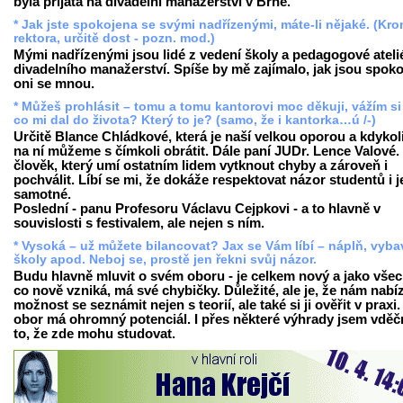
byla přijata na divadelní manažerství v Brně.
* Jak jste spokojena se svými nadřízenými, máte-li nějaké. (Kr
rektora, určitě dost - pozn. mod.)
Mými nadřízenými jsou lidé z vedení školy a pedagogové ateli
divadelního manažerství. Spíše by mě zajímalo, jak jsou spoko
oni se mnou.
* Můžeš prohlásit – tomu a tomu kantorovi moc děkuji, vážím si
co mi dal do života? Který to je? (samo, že i kantorka…ú /-)
Určitě Blance Chládkové, která je naší velkou oporou a kdykol
na ní můžeme s čímkoli obrátit. Dále paní JUDr. Lence Valové. 
člověk, který umí ostatním lidem vytknout chyby a zároveň i
pochválit. Líbí se mi, že dokáže respektovat názor studentů i j
samotné.
Poslední - panu Profesoru Václavu Cejpkovi - a to hlavně v
souvislosti s festivalem, ale nejen s ním.
* Vysoká – už můžete bilancovat? Jax se Vám líbí – náplň, vyba
školy apod. Neboj se, prostě jen řekni svůj názor.
Budu hlavně mluvit o svém oboru - je celkem nový a jako vše
co nově vzniká, má své chybičky. Důležité, ale je, že nám nabíz
možnost se seznámit nejen s teorií, ale také si ji ověřit v praxi
obor má ohromný potenciál. I přes některé výhrady jsem vděč
to, že zde mohu studovat.