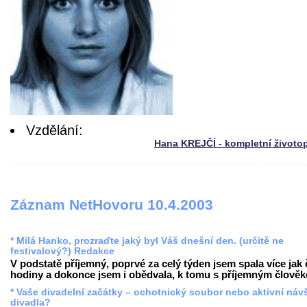
Vzdělání:
Hana KREJČÍ - kompletní životo
Záznam NetHovoru 10.4.2003
* Milá Hanko, prozraďte jaký byl Váš dnešní den. (určitě ne
festivalový?) Redakce
V podstatě příjemný, poprvé za celý týden jsem spala více jak 
hodiny a dokonce jsem i obědvala, k tomu s příjemným člověke
* Vaše divadelní začátky – ochotnický soubor nebo aktivní náv
divadla?