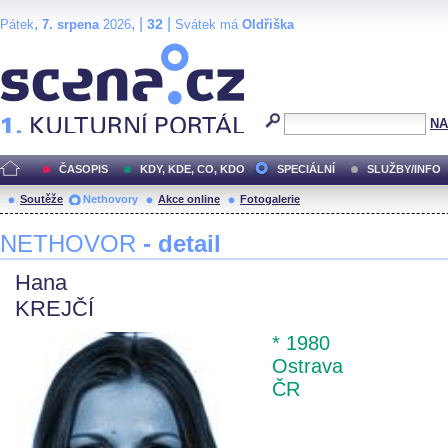
,
, |
|
32
Pátek
7. srpena
2026
Svátek má
Oldřiška
Scéna.cz
NA
ČASOPIS
KDY, KDE, CO, KDO
SPECIÁLNÍ
SLUŽBY/INFO
Soutěže
Nethovory
Akce online
Fotogalerie
NETHOVOR
- detail
Hana
KREJČÍ
* 1980
Ostrava
ČR