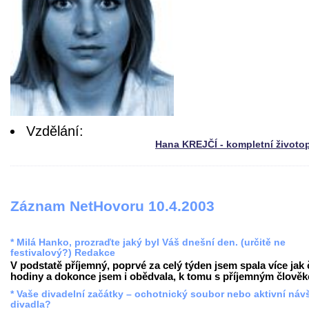
Vzdělání:
Hana KREJČÍ - kompletní životo
Záznam NetHovoru 10.4.2003
* Milá Hanko, prozraďte jaký byl Váš dnešní den. (určitě ne
festivalový?) Redakce
V podstatě příjemný, poprvé za celý týden jsem spala více jak 
hodiny a dokonce jsem i obědvala, k tomu s příjemným člověke
* Vaše divadelní začátky – ochotnický soubor nebo aktivní náv
divadla?