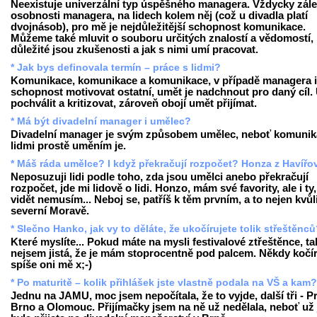
Neexistuje univerzální typ úspěšného managera. Vždycky zále
osobnosti managera, na lidech kolem něj (což u divadla platí
dvojnásob), pro mě je nejdůležitější schopnost komunikace.
Můžeme také mluvit o souboru určitých znalostí a vědomostí,
důležité jsou zkušenosti a jak s nimi umí pracovat.
* Jak bys definovala termín – práce s lidmi?
Komunikace, komunikace a komunikace, v případě managera i
schopnost motivovat ostatní, umět je nadchnout pro daný cíl.
pochválit a kritizovat, zároveň obojí umět přijímat.
* Má být divadelní manager i umělec?
Divadelní manager je svým způsobem umělec, neboť komunik
lidmi prostě uměním je.
* Máš ráda umělce? I když překračují rozpočet? Honza z Havířo
Neposuzuji lidi podle toho, zda jsou umělci anebo překračují
rozpočet, jde mi lidově o lidi. Honzo, mám své favority, ale i ty,
vidět nemusím... Neboj se, patříš k těm prvním, a to nejen kvůl
severní Moravě.
* Slečno Hanko, jak vy to děláte, že ukočírujete tolik střeštěnc
Které myslíte... Pokud máte na mysli festivalové ztřeštěnce, ta
nejsem jistá, že je mám stoprocentně pod palcem. Někdy kočír
spíše oni mě x;-)
* Po maturitě – kolik přihlášek jste vlastně podala na VŠ a kam?
Jednu na JAMU, moc jsem nepočítala, že to vyjde, další tři - P
Brno a Olomouc. Přijímačky jsem na ně už nedělala, neboť už