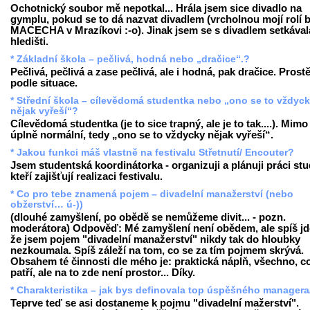
Ochotnický soubor mě nepotkal... Hrála jsem sice divadlo na
gymplu, pokud se to dá nazvat divadlem (vrcholnou mojí rolí b
MACECHA v Mrazíkovi :-o). Jinak jsem se s divadlem setkával
hledišti.
* Základní škola – pečlivá, hodná nebo „dračice“.?
Pečlivá, pečlivá a zase pečlivá, ale i hodná, pak dračice. Prost
podle situace.
* Střední škola – cílevědomá studentka nebo „ono se to vždyc
nějak vyřeší“?
Cílevědomá studentka (je to sice trapný, ale je to tak....). Mimo
úplně normální, tedy „ono se to vždycky nějak vyřeší“.
* Jakou funkci máš vlastně na festivalu Střetnutí/ Encouter?
Jsem studentská koordinátorka - organizuji a plánuji práci st
kteří zajišťují realizaci festivalu.
* Co pro tebe znamená pojem – divadelní manažerství (nebo
obžerství… ú-))
(dlouhé zamyšlení, po obědě se nemůžeme divit... - pozn.
moderátora) Odpověď: Mé zamyšlení není obědem, ale spíš jde
že jsem pojem "divadelní manažerství" nikdy tak do hloubky
nezkoumala. Spíš záleží na tom, co se za tím pojmem skrývá.
Obsahem té činnosti dle mého je: praktická náplň, všechno, c
patří, ale na to zde není prostor... Díky.
* Charakteristika – jak bys definovala top úspěšného managera
Teprve teď se asi dostaneme k pojmu "divadelní mažerství".