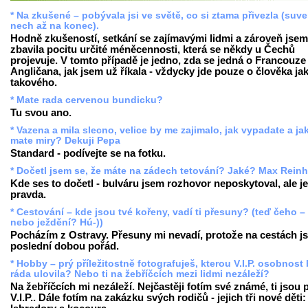
* Na zkušené – pobývala jsi ve světě, co si ztama přivezla (suv
nech až na konec).
Hodně zkušeností, setkání se zajímavými lidmi a zároveň jsem
zbavila pocitu určité méněcennosti, která se někdy u Čechů
projevuje. V tomto případě je jedno, zda se jedná o Francouze 
Angličana, jak jsem už říkala - vždycky jde pouze o člověka ja
takového.
* Mate rada cervenou bundicku?
Tu svou ano.
* Vazena a mila slecno, velice by me zajimalo, jak vypadate a ja
mate miry? Dekuji Pepa
Standard - podívejte se na fotku.
* Dočetl jsem se, že máte na zádech tetování? Jaké? Max Reinh
Kde ses to dočetl - bulváru jsem rozhovor neposkytoval, ale je
pravda.
* Cestování – kde jsou tvé kořeny, vadí ti přesuny? (teď čeho –
nebo ježdění? Hú-))
Pocházím z Ostravy. Přesuny mi nevadí, protože na cestách j
poslední dobou pořád.
* Hobby – prý příležitostně fotografuješ, kterou V.I.P. osobnost
ráda ulovila? Nebo ti na žebříčcích mezi lidmi nezáleží?
Na žebříčcích mi nezáleží. Nejčastěji fotím své známé, ti jsou
V.I.P.. Dále fotím na zakázku svých rodičů - jejich tři nové děti: