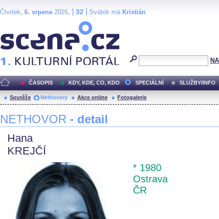
,
, |
|
32
Čtvrtek
6. srpena
2026
Svátek má
Kristián
Scéna.cz
NA
ČASOPIS
KDY, KDE, CO, KDO
SPECIÁLNÍ
SLUŽBY/INFO
Soutěže
Nethovory
Akce online
Fotogalerie
NETHOVOR
- detail
Hana
KREJČÍ
* 1980
Ostrava
ČR