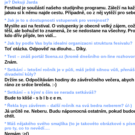
je? Dekuji Jarda
Festival je součástí našeho studijního programu. Záleží na ka
jakou si k němu najde cestu. Případně, co z něj vytěží pro seb
* Jak je to s dostupnosti vstupenek pro verejnost?
Myslíte asi na festival. O vstupenky je obecně velký zájem, co
těší, ale bohužel to znamená, že se nedostane na všechny. Pr
kdo dřív přijde, ten vidí...
* Jak by podle Vas byla idealni organizacni struktura fesivalu?
Toť otázka. Odpověď na dlouho... Díky.
* Test – znáš portál Scena.cz (kromě dnešního on-line rozhovo
Znám.
* Setkání – letošní ročník je v půli, máš ještě silnou vůli, přenáš
divadelní kůly?
Držím se. Odpočítávám hodiny do závěrečného večera, abych
ráno ze srdce brečela. :-)
* Setkání – s kým/ s čím se nerada setkáváš?
Bude to klišé - s b l b c e m.
* Řekla bys závěrem – další ročník na svá bedra neberem? ú/-)
Já určitě ne. Neberu. Budu nápomocná ostatním, pokud budo
chtít.
* Máš nějakého svého smajlíka (to je takovéto obrázkové s pís
pro ty, co to nevědí….
Nemám :>()