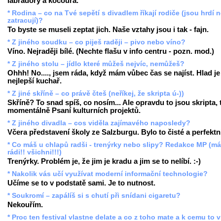
labradory a kocoura.
* Rodina – co na Tvé sepětí s divadlem říkají rodiče (jsou hrdí 
zatracují)?
To byste se museli zeptat jich. Naše vztahy jsou i tak - fajn.
* Z jiného soudku – co piješ raději – pivo nebo víno?
Víno. Nejraději bílé. (Nechte flašu v info centru - pozn. mod.)
* Z jiného stolu – jídlo které můžeš nejvíc, nemůžeš?
Ohhh! No...., jsem ráda, když mám vůbec čas se najíst. Hlad je
nejlepší kuchař.
* Z jiné skříně – co právě čteš (neříkej, že skripta ú-))
Skříně? To snad spíš, co nosím... Ale opravdu to jsou skripta,
momentálně Psaní kulturních projektů.
* Z jiného divadla – cos viděla zajímavého naposledy?
Včera představení školy ze Salzburgu. Bylo to čisté a perfektn
* Co máš u chlapů radši - trenýrky nebo slipy? Redakce MP (m
rádi!! všichni!!!)
Trenýrky. Problém je, že jim je kradu a jim se to nelíbí. :-)
* Nakolik vás učí využívat moderní informační technologie?
Učíme se to v podstatě sami. Je to nutnost.
* Soukromí – zapálíš si s chutí při snídani cigaretu?
Nekouřím.
* Proc ten festival vlastne delate a co z toho mate a k cemu to 