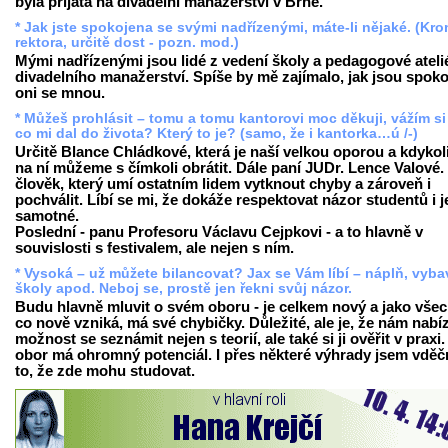
byla přijata na divadelní manažerství v Brně.
* Jak jste spokojena se svými nadřízenými, máte-li nějaké. (Kr
rektora, určitě dost - pozn. mod.)
Mými nadřízenými jsou lidé z vedení školy a pedagogové ateli
divadelního manažerství. Spíše by mě zajímalo, jak jsou spoko
oni se mnou.
* Můžeš prohlásit – tomu a tomu kantorovi moc děkuji, vážím si
co mi dal do života? Který to je? (samo, že i kantorka…ú /-)
Určitě Blance Chládkové, která je naší velkou oporou a kdykol
na ní můžeme s čímkoli obrátit. Dále paní JUDr. Lence Valové. 
člověk, který umí ostatním lidem vytknout chyby a zároveň i
pochválit. Líbí se mi, že dokáže respektovat názor studentů i j
samotné.
Poslední - panu Profesoru Václavu Cejpkovi - a to hlavně v
souvislosti s festivalem, ale nejen s ním.
* Vysoká – už můžete bilancovat? Jax se Vám líbí – náplň, vyba
školy apod. Neboj se, prostě jen řekni svůj názor.
Budu hlavně mluvit o svém oboru - je celkem nový a jako vše
co nově vzniká, má své chybičky. Důležité, ale je, že nám nabíz
možnost se seznámit nejen s teorií, ale také si ji ověřit v praxi
obor má ohromný potenciál. I přes některé výhrady jsem vděč
to, že zde mohu studovat.