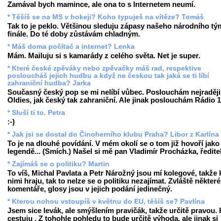
Zamával bych mamince, ale ona to s Internetem neumí.
* Těšíš se na MS v hokeji? Koho typuješ na vítěze? Tomáš
Tak to je peklo. Většinou sleduju zápasy našeho národního tý
finále. Do té doby zůstávám chladným.
* Máš doma počítač a internet? Lenka
Mám. Mailuju si s kamarády z celého světa. Net je super.
* Které české zpěváky nebo zpěvačky máš rad, respektive
posloucháš jejich hudbu a když ne českou tak jaká se ti líbí
zahraniční hudba? Jarka
Současný český pop se mi nelíbí vůbec. Poslouchám nejraději
Oldies, jak český tak zahraniční. Ale jinak poslouchám Rádio 1
* Sluší ti to. Petra
:-)
* Jak jsi se dostal do Činoherního klubu Praha? Libor z Karlína
To je na dlouhé povídání. V mém okolí se o tom již hovoří jako
legendě... (Smích.) Našel si mě pan Vladimír Procházka, ředite
* Zajímáš se o politiku? Martin
To víš, Michal Pavlata a Petr Nárožný jsou mí kolegové, takže 
nimi hraju, tak to nelze se o politiku nezajímat. Zvláště některé
komentáře, glosy jsou v jejich podání jedinečný.
* Kterou nohou vstoupíš v květnu do EU, těšíš se? Pavlína
Jsem sice levák, ale smýšlením pravičák, takže určitě pravou.
cestuju . Z tohohle pohledu to bude určitě výhoda, ale jinak si