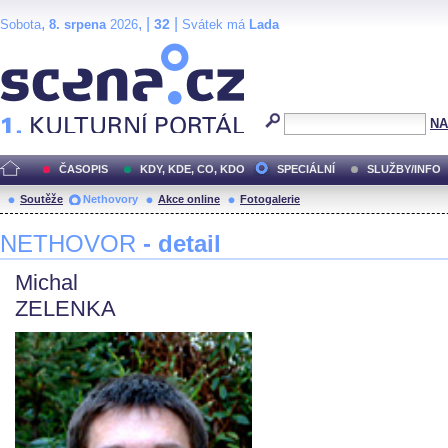
,
, |
|
32
Sobota
8. srpena
2026
Svátek má
Lada
Scéna.cz
NA
ČASOPIS
KDY, KDE, CO, KDO
SPECIÁLNÍ
SLUŽBY/INFO
Soutěže
Nethovory
Akce online
Fotogalerie
NETHOVOR
- detail
Michal
ZELENKA