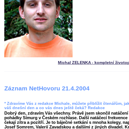
Michal ZELENKA - kompletní životo
Záznam NetHovoru 21.4.2004
* Zdravíme Vás z redakce Michale, můžete přiblížit čtenářům, ja
váš dnešní den a co vás dnes ještě čeká? Redakce
Dobrý den, zdravím Vás všechny. Právě jsem skončil natáčení
pohádky Símurg v Českém rozhlase. Další natáčecí frekvence
čekají zítra a pozítří. Je to báječné setkání s mnoha kolegy, na
Josef Somrem, Valerií Zavadskou a dalšími z jiných divadel. K