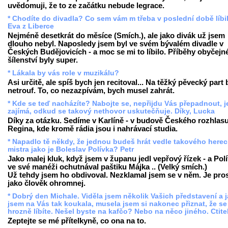
uvědomuji, že to ze začátku nebude legrace.
* Chodíte do divadla? Co sem vám m třeba v poslední době líbi
Eva z Liberce
Nejméně desetkrát do měsíce (Smích.), ale jako divák už jsem
dlouho nebyl. Naposledy jsem byl ve svém bývalém divadle v
Českých Budějovicích - a moc se mi to líbilo. Příběhy obyčejn
šílenství byly super.
* Lákala by vás role v muzikálu?
Asi určitě, ale spíš bych jen recitoval... Na těžký pěvecký part
netrouf. To, co nezazpívám, bych musel zahrát.
* Kde se teď nacházíte? Nabojte se, nepřijdu Vás přepadnout, 
zajímá, odkud se takový nethovor uskutečňuje. Díky, Lucka
Díky za otázku. Sedíme v Karlíně - v budově Českého rozhlasu
Regina, kde kromě rádia jsou i nahrávací studia.
* Napadlo tě někdy, že jednou budeš hrát vedle takového here
mistra jako je Boleslav Polívka? Petr
Jako malej kluk, když jsem v županu jedl vepřový řízek - a Pol
ve své manéži ochutnával paštiku Májka .. (Velký smích.)
Už tehdy jsem ho obdivoval. Nezklamal jsem se v něm. Je pro
jako člověk ohromnej.
* Dobrý den Michale. Viděla jsem několik Vašich představení a 
jsem na Vás tak koukala, musela jsem si nakonec přiznat, že se
hrozně líbíte. Nešel byste na kafčo? Nebo na něco jiného. Ctite
Zeptejte se mé přítelkyně, co ona na to.