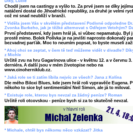
Díky, Lucie
Chodil jsem na castingy a vyšlo to. Za prvé jsem se díky jejím
natáčení dostal do Jihoafrické republiky, za druhé je velmi ryc
což mi snad neublíží v branži.
* Viděla jsem Vás v skvělém představení Podivné odpoledne Dr.
Zvonka Burkeho, jak je těžké alternovat s Odřejem Vetchým? D
První představení, kdy jsem hrál já, si vůbec nepamatuju. Byl 
prostě mimo. Bolek Polívka je na jevišti naprosto dokonalý par
bezvadnej parťák. Moc to neumím popsat, to byste museli zaží
* Ahoj chci se zeptat, v čem tě teď můžeme vidět v divadle? Dík
z Michle
Určitě zvu na hru Gagarinova ulice - v květnu 12. a v červnu 3
derniéra. A další jsou v mém životopise nebo na
www.cinoherniklub.cz.
* Jaká role se ti zatím líbila nejvíc ze všech? Jana z Kolína
Dle mého Biloxi Blues, kde jsem hrál roli vypravěče Eugena. P
někoho to sice byl sentimentální Neil Simon, ale já to miloval.
* Existuje role, kterou bys nevzal za žádný peníze? Roman
Určitě roli otcovskou - peníze bych si za to skutečně nevzal.
* Michale, chtěl bys někomu něco vzkázat? Jitka