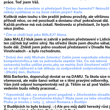
práce. Teď jsem Váš.
* Dobry den dovedete si představit život bez herectví? Netoužil 
někdy vydělávat si na život něčím jiným? Karla
Kolikrát mám touhu s tím praštit jednou provždy, ale většinou
přihodí něco, co mě povzbudí a dostanu chuť pokračovat dál.
Každá profese má svá úskalí. Nedovedu si představit, že bych 
něco jiného.
* Čím si chtěl bejt jako MALEJ? Alena
Jako MALEJ kluk jsem si zahrál v jednom představení v Lidicí
ten zážitek byl velmi silný. Na střední škole jsem dlouho váhal
bude dál. Zhlédl jsem jedno osudové představení v Divadle Na
Vinohradech - a bylo rozhodnuto.
* Dobrý den milý Michale Zelenko! Zatím jsem nepotkala nikoh
kompetentního,a tak se jednoduše zeptám Vás. Co má taková
ostravská holka udělat proto,aby se mohla živit činoherní režií
se se vší vážností a tak děkuju za zodpovědně zodpovězenou 
:-)Hezký den, Barbora
Milá Barborko, doporučuji dostat se na DAMU. Ta škola sice n
všemocná, ale máte šanci setkat se s těmi pravými odborníky, 
Vám jistě odpoví kompetentněji než já. Těším se až pod Vaším
vedením budu někdy pracovat...
* Vzpomínáš rád, na svoje první angažmá v Jihočeském divadl
Hraje se ti lépe v Činoherním klubu? Ráda jsem na tebe chodila
Praha je trochu z ruky :), zdraví Romana z Budějic
V Budějicích to bylo krásný. :-) Ale pro můj další herecký růst 