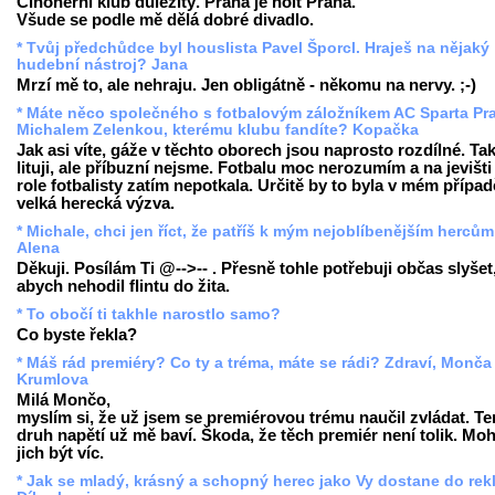
Činoherní klub důležitý. Praha je holt Praha.
Všude se podle mě dělá dobré divadlo.
* Tvůj předchůdce byl houslista Pavel Šporcl. Hraješ na nějaký
hudební nástroj? Jana
Mrzí mě to, ale nehraju. Jen obligátně - někomu na nervy. ;-)
* Máte něco společného s fotbalovým záložníkem AC Sparta Pr
Michalem Zelenkou, kterému klubu fandíte? Kopačka
Jak asi víte, gáže v těchto oborech jsou naprosto rozdílné. Ta
lituji, ale příbuzní nejsme. Fotbalu moc nerozumím a na jevišt
role fotbalisty zatím nepotkala. Určitě by to byla v mém případ
velká herecká výzva.
* Michale, chci jen říct, že patříš k mým nejoblíbenějším hercům!
Alena
Děkuji. Posílám Ti @-->-- . Přesně tohle potřebuji občas slyšet
abych nehodil flintu do žita.
* To obočí ti takhle narostlo samo?
Co byste řekla?
* Máš rád premiéry? Co ty a tréma, máte se rádi? Zdraví, Monča 
Krumlova
Milá Mončo,
myslím si, že už jsem se premiérovou trému naučil zvládat. Te
druh napětí už mě baví. Škoda, že těch premiér není tolik. Mo
jich být víc.
* Jak se mladý, krásný a schopný herec jako Vy dostane do re