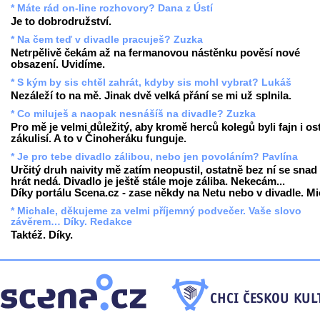
* Máte rád on-line rozhovory? Dana z Ústí
Je to dobrodružství.
* Na čem teď v divadle pracuješ? Zuzka
Netrpělivě čekám až na fermanovou nástěnku pověsí nové
obsazení. Uvidíme.
* S kým by sis chtěl zahrát, kdyby sis mohl vybrat? Lukáš
Nezáleží to na mě. Jinak dvě velká přání se mi už splnila.
* Co miluješ a naopak nesnášíš na divadle? Zuzka
Pro mě je velmi důležitý, aby kromě herců kolegů byli fajn i ost
zákulisí. A to v Činoheráku funguje.
* Je pro tebe divadlo zálibou, nebo jen povoláním? Pavlína
Určitý druh naivity mě zatím neopustil, ostatně bez ní se snad
hrát nedá. Divadlo je ještě stále moje záliba. Nekecám...
Díky portálu Scena.cz - zase někdy na Netu nebo v divadle. Mi
* Michale, děkujeme za velmi příjemný podvečer. Vaše slovo
závěrem… Díky. Redakce
Taktéž. Díky.