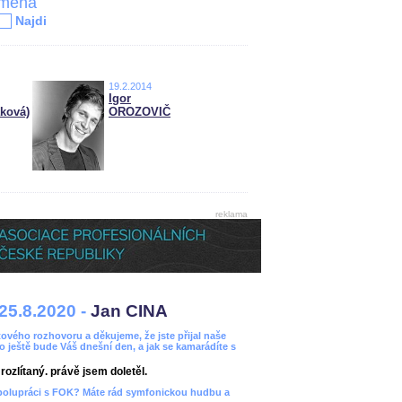
jména
Najdi
19.2.2014
Igor
ková)
OROZOVIČ
reklama
25.8.2020 -
Jan CINA
ového rozhovoru a děkujeme, že jste přijal naše
bo ještě bude Váš dnešní den, a jak se kamarádíte s
ozlítaný. právě jsem doletěl.
spolupráci s FOK? Máte rád symfonickou hudbu a