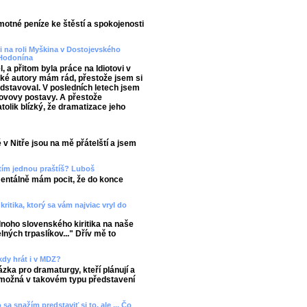
amotné peníze ke štěstí a spokojenosti
ji na roli Myškina v Dostojevského
z Hodonína
 a přitom byla práce na Idiotovi v
é autory mám rád, přestože jsem si
ředstavoval. V posledních letech jsem
ovovy postavy. A přestože
tolik blízký, že dramatizace jeho
 v Nitře jsou na mě přátelští a jsem
 tím jednou praštíš? Luboš
mentálně mám pocit, že do konce
ritika, ktorý sa vám najviac vryl do
noho slovenského kiritika na naše
ných trpaslíkov..." Dřív mě to
kdy hrát i v MDZ?
ázka pro dramaturgy, kteří plánují a
i možná v takovém typu představení
 sa snažím predstaviť si to, ale ... Čo