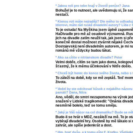
* Jakou roli pro tebe hrají v životě peníze? Jana
Bohužel je to nutnost, ale uvědomuju si, že s
nestačí.
* Kterou roli máte nejraději? Dle mého to odhadu
Idiotovi, máte rád ruské divadelní autory? Lída 
To je ostuda! Na Myškina jsem úplně zapomněl,
HaDivadle pro mě až osudově významná. Rusk
jich na divadle zatím neužil tak, jak jsem si p
konečně dostal možnost ztvárnit nějaké Čech
Dostojevskij není divadelním autorem, je mi na
románů mě vždycky budou lákat.
* Ako sa cítite v nitrianskom divadle? Peter
Velmi dobře, cítím se tam jako doma, kolegové
šťastný, že k mému účinkování v Nitře došlo.
* Chceš být herec do konce svého života, nebo s
To záleží na době, kdy se mě zeptáš. Teď mo
života.
* Vedel by ste odcitovať kúsok z nejakého názoru k
pamäti? Dana, Nitra
Ano, věděl, do smtri nezapomenu na výrok jed
snažení v Lidské tragikomedii: "Onánia divadel
nesmírně bolelo, teď se tomu směju.
* Jaký je Váš názor na col dramatiku? Bude se ně
Bude-li se hrát v MDZ, nezáleží na mě. To je ot
vybírají divadelní hry. Osobně by mě lákalo s
zahrát, ale spíše jedenkrát a dost.
* Hm, hrať dušu, a k tomu ešte F. Krafku. Všelijako