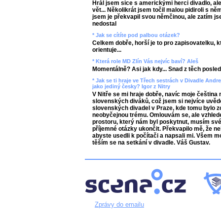
Hrál jsem sice s americkými herci divadlo, al
vět... Několikrát jsem točil malou pidiroli s 
jsem je překvapil svou němčinou, ale zatím js
nedostal
* Jak se cítíte pod palbou otázek?
Celkem dobře, horší je to pro zapisovatelku, 
orientuje...
* Která role MD Zlín Vás nejvíc baví? Aleš
Momentálně? Asi jak kdy... Snad z těch posled
* Jak se ti hraje ve Třech sestrách v Divadle Andr
jako jediný česky? Igor z Nitry
V Nitře se mi hraje dobře, navíc moje čeština
slovenských diváků, což jsem si nejvíce uvědo
slovenských divadel v Praze, kde tomu bylo z
neobyčejnou trému. Omlouvám se, ale vzhle
prostoru, který nám byl poskytnut, musím sv
příjemné otázky ukončit. Překvapilo mě, že ne
abyste usedli k počítači a napsali mi. Všem mo
těším se na setkání v divadle. Váš Gustav.
Zprávy do emailu