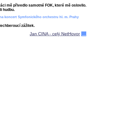
áci mě přivedlo samotné FOK, které mě oslovilo.
i hudbu.
ít na koncert Symfonického orchestru hl. m. Prahy
dechberoucí zážitek.
Jan CINA - celý NetHovor