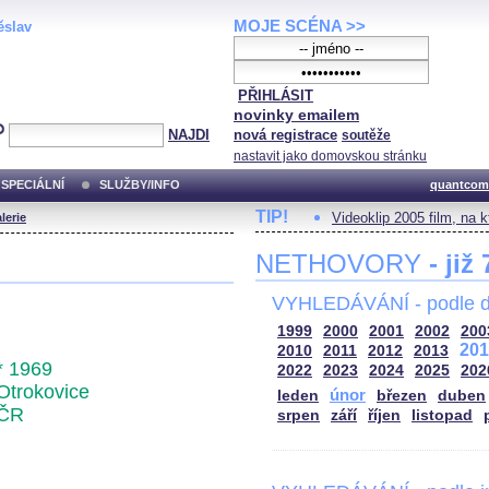
MOJE SCÉNA >>
ěslav
PŘIHLÁSIT
novinky emailem
NAJDI
nová registrace
soutěže
nastavit jako domovskou stránku
SPECIÁLNÍ
SLUŽBY/INFO
quantcom
TIP!
Videoklip 2005 film, na 
lerie
NETHOVORY
- již
VYHLEDÁVÁNÍ - podle d
1999
2000
2001
2002
200
201
2010
2011
2012
2013
* 1969
2022
2023
2024
2025
202
Otrokovice
únor
leden
březen
duben
ČR
srpen
září
říjen
listopad