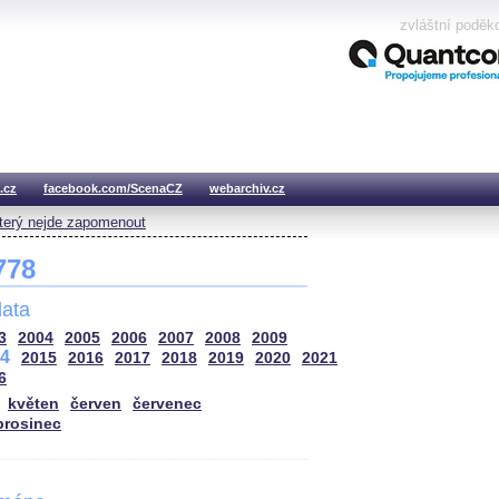
zvláštní poděk
.cz
facebook.com/ScenaCZ
webarchiv.cz
který nejde zapomenout
 778
ata
3
2004
2005
2006
2007
2008
2009
4
2015
2016
2017
2018
2019
2020
2021
6
květen
červen
červenec
prosinec