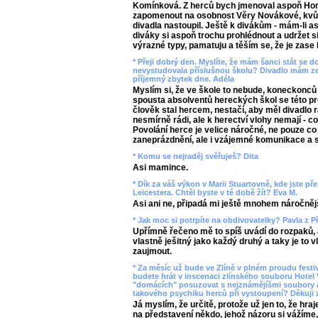
Komínková. Z herců bych jmenoval aspoň Honz
zapomenout na osobnost Věry Novákové, kvůli
divadla nastoupil. Ještě k divákům - mám-li 
diváky si aspoň trochu prohlédnout a udržet si
výrazné typy, pamatuju a těším se, že je zase b
* Přeji dobrý den. Myslíte, že mám šanci stát se 
nevystudovala příslušnou školu? Divadlo mám ze 
příjemný zbytek dne. Adéla
Myslím si, že ve škole to nebude, koneckonců n
spousta absolventů hereckých škol se této pr
člověk stal hercem, nestačí, aby měl divadlo rá
nesmírně rádi, ale k herectví vlohy nemají - 
Povolání herce je velice náročné, ne pouze co
zaneprázdnění, ale i vzájemné komunikace a s
* Komu se nejraděj svěřuješ? Dita
Asi mamince.
* Dík za váš výkon v Marii Stuartovně, kde jste př
Leicestera. Chtěl byste v té době žít? Eva M.
Asi ani ne, připadá mi ještě mnohem náročnějš
* Jak moc si potrpíte na obdivovatelky? Pavla z P
Upřímně řečeno mě to spíš uvádí do rozpaků, 
vlastně ješitný jako každý druhý a taky je to 
zaujmout.
* Za měsíc už bude ve Zlíně v plném proudu festiv
budete hrát v inscenaci zlínského souboru Hotel 
"domácích" posuzovat s nejznámějíšmi soubory a
takového psychiku herců při vystoupení? Děkuji 
Já myslím, že určitě, protože už jen to, že hr
na představení někdo, jehož názoru si vážíme