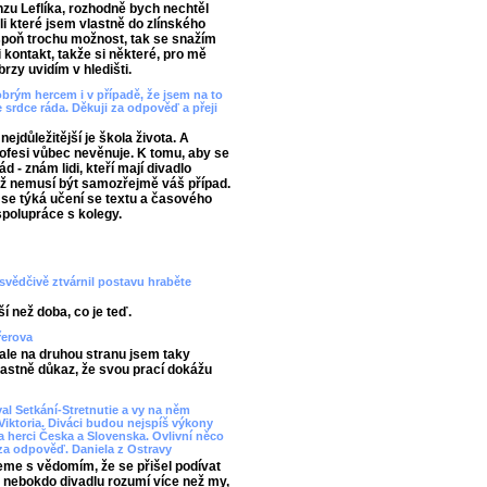
u Leflíka, rozhodně bych nechtěl
 které jsem vlastně do zlínského
aspoň trochu možnost, tak se snažím
 kontakt, takže si některé, pro mě
rzy uvidím v hledišti.
dobrým hercem i v případě, že jsem na to
srdce ráda. Děkuji za odpověď a přeji
ejdůležitější je škola života. A
ofesi vůbec nevěnuje. K tomu, aby se
d - znám lidi, kteří mají divadlo
což nemusí být samozřejmě váš případ.
 se týká učení se textu a časového
polupráce s kolegy.
esvědčivě ztvárnil postavu hraběte
í než doba, co je teď.
řerova
ale na druhou stranu jsem taky
vlastně důkaz, že svou prací dokážu
al Setkání-Stretnutie a vy na něm
Viktoria. Diváci budou nejspíš výkony
 herci Česka a Slovenska. Ovlivní něco
za odpověď. Daniela z Ostravy
ajeme s vědomím, že se přišel podívat
, nebokdo divadlu rozumí více než my,