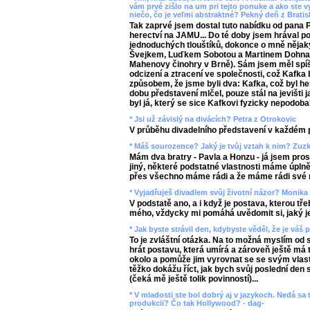
vám prvé zišlo na um pri tejto ponuke a ako ste v
niečo, čo je veľmi abstraktné? Pekný deň z Bratis
Tak zaprvé jsem dostal tuto nabídku od pana 
herectví na JAMU... Do té doby jsem hrával p
jednoduchých tlouštíků, dokonce o mně nějaký
Švejkem, Luďkem Sobotou a Martinem Dohn
Mahenovy činohry v Brně). Sám jsem měl spíš po
odcizení a ztracení ve společnosti, což Kafka b
způsobem, že jsme byli dva: Kafka, což byl h
dobu představení mlčel, pouze stál na jevišti j
byl já, který se sice Kafkovi fyzicky nepodoba
* Jsi už závislý na divácích? Petra z Otrokovic
V průběhu divadelního představení v každém 
* Máš sourozence? Jaký je tvůj vztah k nim? Zuzk
Mám dva bratry - Pavla a Honzu - já jsem pro
jiný, některé podstatné vlastnosti máme úplně
přes všechno máme rádi a že máme rádi své 
* Vyjadřuješ divadlem svůj životní názor? Monika
V podstatě ano, a i když je postava, kterou t
mého, vždycky mi pomáhá uvědomit si, jaký je
* Jak byste strávil den, kdybyste věděl, že je váš
To je zvláštní otázka. Na to možná myslím od 
hrát postavu, která umírá a zároveň ještě má t
okolo a pomůže jim vyrovnat se se svým vlas
těžko dokážu říct, jak bych svůj poslední den 
(čeká mě ještě tolik povinností)...
* V mladosti ste bol dobrý aj v jazykoch. Nedá sa 
produkcii? Čo tak Hollywood? - dag-