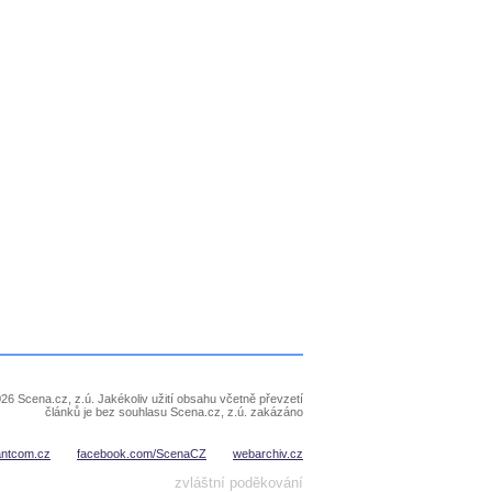
26 Scena.cz, z.ú. Jakékoliv užití obsahu včetně převzetí
článků je bez souhlasu Scena.cz, z.ú. zakázáno
antcom.cz
facebook.com/ScenaCZ
webarchiv.cz
zvláštní poděkování