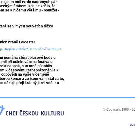
e to jsem měl tvrdě nadřených pár
německým štábem, kde se zdálo, že
em se k ničemu většímu - bohužel -
která se v mých souvětích těžko
ních hrabě Lëicester.
eja Bagára v Nitře? Je to náročné mluvit
 mi pomáhá sbírat plusové body u
mil při účinkování na festivalu
cela naopak, a to mně působilo
dem k časovému zaneprázdnění a k
é odpovědi na vaše víceméně
berou konce a že jsem vám stál za to,
c děkuji, přeji krásný jarní večer a
© Copyright 1998 - 20
qu