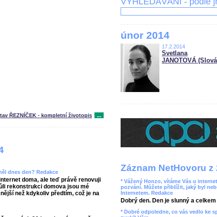
VYHLEDÁVÁNÍ - podle 
únor 2014
17.2.2014
Svetlana
JANOTOVÁ (Slová
tav ŘEZNÍČEK - kompletní životopis
...
4
Záznam NetHovoru z 
 měl dnes den? Redakce
ternet doma, ale teď právě renovuji
* Vážený Honzo, vítáme Vás u internet
vůli rekonstrukci domova jsou mé
pozvání. Můžete přiblížit, jaký byl ne
ější než kdykoliv předtím, což je na
Internetem. Redakce
Dobrý den. Den je slunný a celkem r
* Dobré odpoledne, co vás vedlo ke 