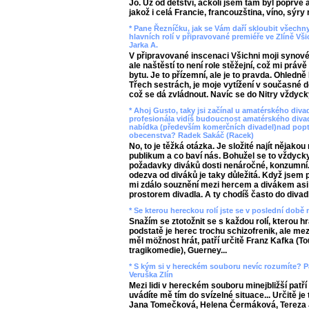
Jo. Už od dětství, ačkoli jsem tam byl poprvé 
jakož i celá Francie, francouzština, víno, sýr
* Pane Řezníčku, jak se Vám daří skloubit všechn
hlavních rolí v připravované premiéře ve Zlíně Vši
Jarka A.
V připravované inscenaci Všichni moji synov
ale naštěstí to není role stěžejní, což mi prá
bytu. Je to přízemní, ale je to pravda. Ohledně
Třech sestrách, je moje vytížení v současné d
což se dá zvládnout. Navíc se do Nitry vždyck
* Ahoj Gusto, taky jsi začínal u amatérského diva
profesionála vidíš budoucnost amatérského divad
nabídka (především komerčních divadel)nad pop
obecenstva? Radek Sakáč (Racek)
No, to je těžká otázka. Je složité najít nějako
publikum a co baví nás. Bohužel se to vždycky
požadavky diváků dosti nenáročné, konzumní. 
odezva od diváků je taky důležitá. Když jsem 
mi zdálo souznění mezi hercem a divákem asi 
prostorem divadla. A ty chodíš často do diva
* Se kterou hereckou rolí jste se v poslední době 
Snažím se ztotožnit se s každou rolí, kterou hr
podstatě je herec trochu schizofrenik, ale mez
měl möžnost hrát, patří určitě Franz Kafka (To
tragikomedie), Guerney...
* S kým si v hereckém souboru nevíc rozumíte? Pa
Veruška Zlín
Mezi lidi v hereckém souboru minejbližší patří a
uvádíte mě tím do svízelné situace... Určitě 
Jana Tomečková, Helena Čermáková, Tereza 