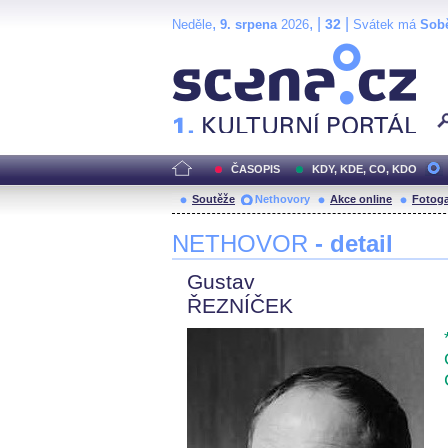
,
, |
|
32
Neděle
9. srpena
2026
Svátek má
Sob
Scéna.cz
ČASOPIS
KDY, KDE, CO, KDO
Soutěže
Nethovory
Akce online
Fotoga
NETHOVOR
- detail
Gustav
ŘEZNÍČEK