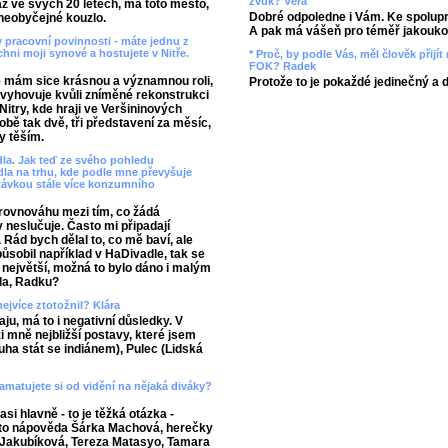
zvuk? Věra
až ve svých 20 letech, má toto město,
Dobré odpoledne i Vám. Ke spolupr
y neobyčejné kouzlo.
A pak má vášeň pro téměř jakoukol
y pracovní povinnosti - máte jednu z
chni moji synové a hostujete v Nitře.
* Proč, by podle Vás, měl člověk přij
FOK? Radek
é mám sice krásnou a významnou roli,
Protože to je pokaždé jedinečný a 
vě vyhovuje kvůli zníměné rekonstrukci
 Nitry, kde hraji ve Veršininových
obě tak dvě, tři představení za měsíc,
y těším.
dla. Jak teď ze svého pohledu
la na trhu, kde podle mne převyšuje
távkou stále více konzumního
u rovnováhu mezi tím, co žádá
 neslučuje. Často mi připadají
Rád bych dělal to, co mě baví, ale
působil například v HaDivadle, tak se
největší, možná to bylo dáno i malým
dla, Radku?
nejvíce ztotožnil? Klára
aju, má to i negativní důsledky. V
i mně nejbližší postavy, které jsem
uha stát se indiánem), Pulec (Lidská
matujete si od vidění na nějaká diváky?
si hlavně - to je těžká otázka -
je to nápověda Šárka Machová, herečky
Jakubíková, Tereza Matasyo, Tamara