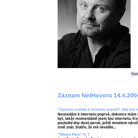
Gus
Záznam NetHovoru 14.4.200
* Gustave usedáte k Internetu poprvé? Jaký jste
Neusedám k internetu poprvé, dokonce mám in
byt, takže momentálně jsem bez internetu. K
poslední dny dosti perné, ještě mnohem náročn
mně znát. Dobře, že mě nevidíte...
* Milujes Pariz? N. T.