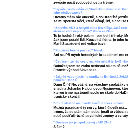
zvyšuje pocit zodpovědnosti a trémy.
* Býváte často vídán ve Slováckém divadle v Uhers
jeho obdivovatele?
Divadlo mám rád obecně, a do Hradiště jezdím č
se mi spousta věcí, které dělají, líbí, a chci se
* Zdravím MDZ a hlavně pana Řezníčka. Jaká role s
která se vám nejvíc líbila? Verča za Zlína
To je hodně široký pojem - poslední tři roky. M
Jak jsem potakl lidi, Kouzelná flétna, je toho 
Marii Stuartovně mě velice baví.
* Používáš běžně počítač? Marek
Ani ne. Při mých hereckých kreacích mi mc 
* Četl jsem že rád cestuješ, kde nejdál jsi byl? Ho
Bohužel jsem se zatím nedostal nikam dál než 
Francie východ Slovenska.
* Jak rád vzpomínáš na studia na Brněnské JAMU,
paměti? Dana Č.
Danu Č.-)? Ne, vážně, na všechny spolužáky 
snad na Johanku Halounovou-Rusínovou, která
kterou jsme nastoupili spolu po škole do HaDiva
tragicky skončil.
* Co tě vlastně na divadle baví? Katka z Vizovic
Možná paradoxně ty nervy, které člověk má..
trému, že se ptám sám sebe, jestli to vůbec st
sobě pociťuji různé psychické změny a zvraty, 
* Gustave jak jsi spokojenej v MD Zlín?
S čím?