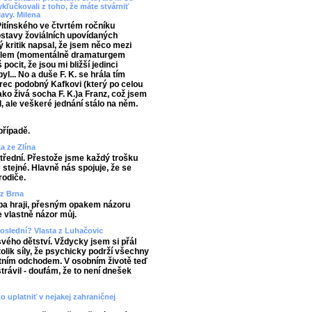
ykľučkovali z toho, že máte stvárniť
lavy. Milena
Pitínského ve čtvrtém ročníku
ostavy žoviálních upovídaných
 kritik napsal, že jsem něco mezi
alem (momentálně dramaturgem
cit, že jsou mi bližší jedinci
yl... No a duše F. K. se hrála tím
erec podobný Kafkovi (který po celou
ako živá socha F. K.)a Franz, což jsem
l, ale veškeré jednání stálo na něm.
případě.
a ze Zlína
střední. Přestože jsme každý trošku
 stejné. Hlavně nás spojuje, že se
rodiče.
 z Brna
řeba hraji, přesným opakem názoru
 vlastně názor můj.
 poslední? Vlasta z Luhačovic
svého dětství. Vždycky jsem si přál
olik síly, že psychicky podrží všechny
tním odchodem. V osobním životě teď
strávil - doufám, že to není dnešek
to uplatniť v nejakej zahraničnej