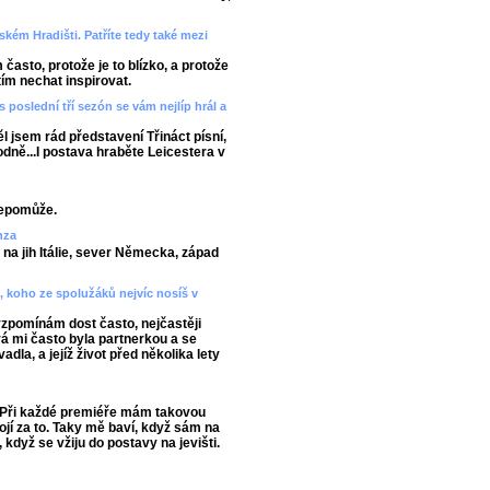
kém Hradišti. Patříte tedy také mezi
asto, protože je to blízko, a protože
 tím nechat inspirovat.
 poslední tří sezón se vám nejlíp hrál a
ěl jsem rád představení Třináct písní,
hodně...I postava hraběte Leicestera v
nepomůže.
nza
na jih Itálie, sever Německa, západ
 koho ze spolužáků nejvíc nosíš v
vzpomínám dost často, nejčastěji
 mi často byla partnerkou a se
dla, a jejíž život před několika lety
. Při každé premiéře mám takovou
ojí za to. Taky mě baví, když sám na
když se vžiju do postavy na jevišti.