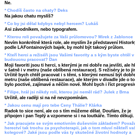
Ne.
* Chodíš často na chaty? Deks
Na jakou chatu myslíš?
* Co by jsi dělal kdybys nebyl hercem? Lukáš
Asi závodníkem, nebo typografem.
* Kterou roli považujete za Vaši průlomovou? Mirek z Jablonce
Nevím konkrétně která role, ale myslím že představení Histork
podle LAFontainových bajek, by mohl být takový průlom.
* Kteří herci a režiséři jsou Vašimi favority a s kým byste chtěl v
budoucnu pracovat? Dan
Moji favoriti jsou ti herci, s kterými je mi dobře na jevišti, ale 
v šatně i v metru (naše oblíbená restaurace). S režiséry je to ji
Určitě bych chtěl pracovat i s těmi, s kterými nemusí být dobř
metru (naše oblíbená restaurace), ale kterým v divadle jde o to
bylo poctivé, zajímavé a něčím nové. Mohl bych i říct progresi
* Filipe, hrál jsi někdy roli, kterou jsi neměl rád? Julek z Brna
Určitě, ale raději si na ně nevzpomínám.
* Jakou cenu mají pro tebe Ceny Thálie? Klárka
Radok to sice není, ale co s tím můžeme dělat. Doufám, že je
připojen i pan Teplý a vzpomene si i na loutkáře. Tímto děkuji.
* Jak pracujete se svým emotivním duševním základem? Považ
herectví tak trochu za psychoterapii, jak o tom mluví někteří va
kolegové? Jaké jsou podle vás ty skutečné životní hodnoty a