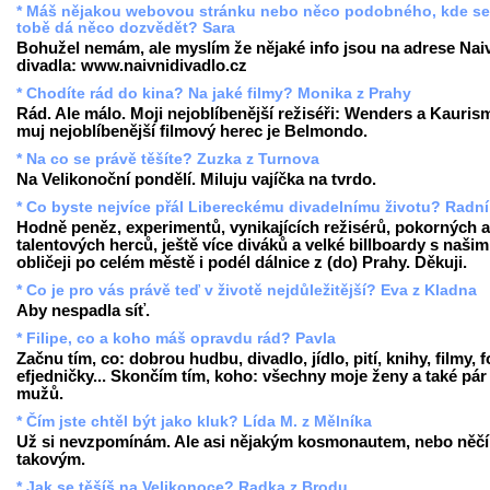
* Máš nějakou webovou stránku nebo něco podobného, kde se
tobě dá něco dozvědět? Sara
Bohužel nemám, ale myslím že nějaké info jsou na adrese Nai
divadla: www.naivnidivadlo.cz
* Chodíte rád do kina? Na jaké filmy? Monika z Prahy
Rád. Ale málo. Moji nejoblíbenější režiséři: Wenders a Kauris
muj nejoblíbenější filmový herec je Belmondo.
* Na co se právě těšíte? Zuzka z Turnova
Na Velikonoční pondělí. Miluju vajíčka na tvrdo.
* Co byste nejvíce přál Libereckému divadelnímu životu? Radní
Hodně peněz, experimentů, vynikajících režisérů, pokorných a
talentových herců, ještě více diváků a velké billboardy s našim
obličeji po celém městě i podél dálnice z (do) Prahy. Děkuji.
* Co je pro vás právě teď v životě nejdůležitější? Eva z Kladna
Aby nespadla síť.
* Filipe, co a koho máš opravdu rád? Pavla
Začnu tím, co: dobrou hudbu, divadlo, jídlo, pití, knihy, filmy, f
efjedničky... Skončím tím, koho: všechny moje ženy a také pár
mužů.
* Čím jste chtěl být jako kluk? Lída M. z Mělníka
Už si nevzpomínám. Ale asi nějakým kosmonautem, nebo něč
takovým.
* Jak se těšíš na Velikonoce? Radka z Brodu