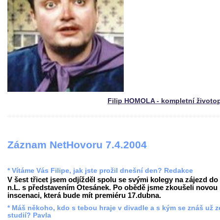
Filip HOMOLA - kompletní životo
Záznam NetHovoru 7.4.2004
* Vítáme Vás Filipe, jak jste prožil dnešní den? Redakce
V šest třicet jsem odjížděl spolu se svými kolegy na zájezd do
n.L. s představením Otesánek. Po obědě jsme zkoušeli novou
inscenaci, která bude mít premiéru 17.dubna.
* Máš někoho, kdo s tebou hraje v divadle a s kým se znáš už z
studií? Pavla