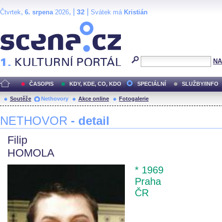
,
, |
|
32
Čtvrtek
6. srpena
2026
Svátek má
Kristián
Scéna.cz
NA
ČASOPIS
KDY, KDE, CO, KDO
SPECIÁLNÍ
SLUŽBY/INFO
Soutěže
Nethovory
Akce online
Fotogalerie
NETHOVOR
- detail
Filip
HOMOLA
* 1969
Praha
ČR