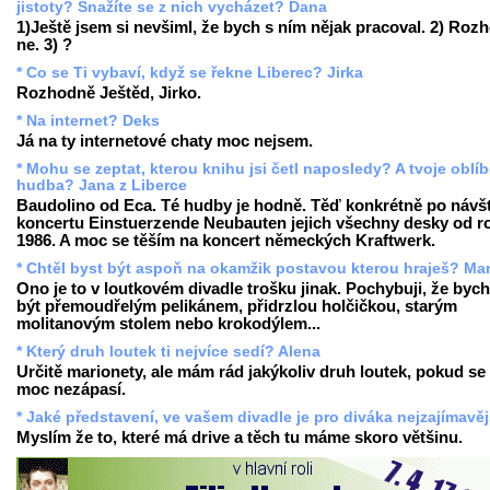
jistoty? Snažíte se z nich vycházet? Dana
1)Ještě jsem si nevšiml, že bych s ním nějak pracoval. 2) Roz
ne. 3) ?
* Co se Ti vybaví, když se řekne Liberec? Jirka
Rozhodně Ještěd, Jirko.
* Na internet? Deks
Já na ty internetové chaty moc nejsem.
* Mohu se zeptat, kterou knihu jsi četl naposledy? A tvoje oblí
hudba? Jana z Liberce
Baudolino od Eca. Té hudby je hodně. Těď konkrétně po návš
koncertu Einstuerzende Neubauten jejich všechny desky od r
1986. A moc se těším na koncert německých Kraftwerk.
* Chtěl byst být aspoň na okamžik postavou kterou hraješ? Mar
Ono je to v loutkovém divadle trošku jinak. Pochybuji, že bych
být přemoudřelým pelikánem, přidrzlou holčičkou, starým
molitanovým stolem nebo krokodýlem...
* Který druh loutek ti nejvíce sedí? Alena
Určitě marionety, ale mám rád jakýkoliv druh loutek, pokud s
moc nezápasí.
* Jaké představení, ve vašem divadle je pro diváka nejzajímavěj
Myslím že to, které má drive a těch tu máme skoro většinu.