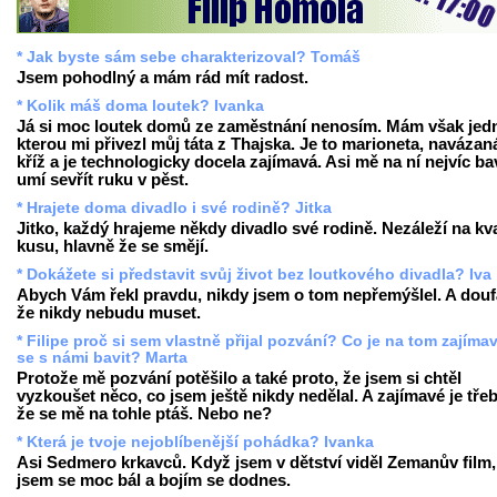
* Jak byste sám sebe charakterizoval? Tomáš
Jsem pohodlný a mám rád mít radost.
* Kolik máš doma loutek? Ivanka
Já si moc loutek domů ze zaměstnání nenosím. Mám však jed
kterou mi přivezl můj táta z Thajska. Je to marioneta, navázan
kříž a je technologicky docela zajímavá. Asi mě na ní nejvíc bav
umí sevřít ruku v pěst.
* Hrajete doma divadlo i své rodině? Jitka
Jitko, každý hrajeme někdy divadlo své rodině. Nezáleží na kva
kusu, hlavně že se smějí.
* Dokážete si představit svůj život bez loutkového divadla? Iva
Abych Vám řekl pravdu, nikdy jsem o tom nepřemýšlel. A dou
že nikdy nebudu muset.
* Filipe proč si sem vlastně přijal pozvání? Co je na tom zajíma
se s námi bavit? Marta
Protože mě pozvání potěšilo a také proto, že jsem si chtěl
vyzkoušet něco, co jsem ještě nikdy nedělal. A zajímavé je třeb
že se mě na tohle ptáš. Nebo ne?
* Která je tvoje nejoblíbenější pohádka? Ivanka
Asi Sedmero krkavců. Když jsem v dětství viděl Zemanův film,
jsem se moc bál a bojím se dodnes.