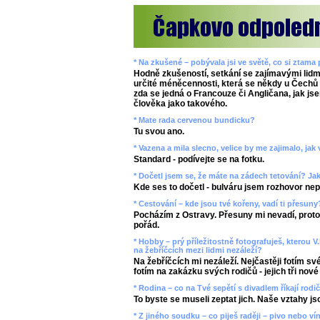
* Na zkušené – pobývala jsi ve světě, co si ztama
Hodně zkušeností, setkání se zajímavými lidm
určité méněcennosti, která se někdy u Čechů p
zda se jedná o Francouze či Angličana, jak jse
člověka jako takového.
* Mate rada cervenou bundicku?
Tu svou ano.
* Vazena a mila slecno, velice by me zajimalo, ja
Standard - podívejte se na fotku.
* Dočetl jsem se, že máte na zádech tetování? J
Kde ses to dočetl - bulváru jsem rozhovor nepo
* Cestování – kde jsou tvé kořeny, vadí ti přesun
Pocházím z Ostravy. Přesuny mi nevadí, prot
pořád.
* Hobby – prý příležitostně fotografuješ, kterou V
na žebříčcích mezi lidmi nezáleží?
Na žebříčcích mi nezáleží. Nejčastěji fotím své
fotím na zakázku svých rodičů - jejich tři nové
* Rodina – co na Tvé sepětí s divadlem říkají rodi
To byste se museli zeptat jich. Naše vztahy jsou
* Z jiného soudku – co piješ raději – pivo nebo ví