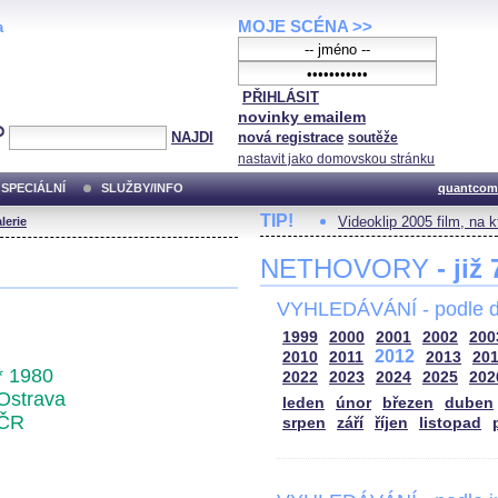
MOJE SCÉNA >>
a
PŘIHLÁSIT
novinky emailem
NAJDI
nová registrace
soutěže
nastavit jako domovskou stránku
SPECIÁLNÍ
SLUŽBY/INFO
quantcom
TIP!
Videoklip 2005 film, na 
lerie
NETHOVORY
- již
VYHLEDÁVÁNÍ - podle d
1999
2000
2001
2002
200
2012
2010
2011
2013
20
* 1980
2022
2023
2024
2025
202
Ostrava
leden
únor
březen
duben
ČR
srpen
září
říjen
listopad