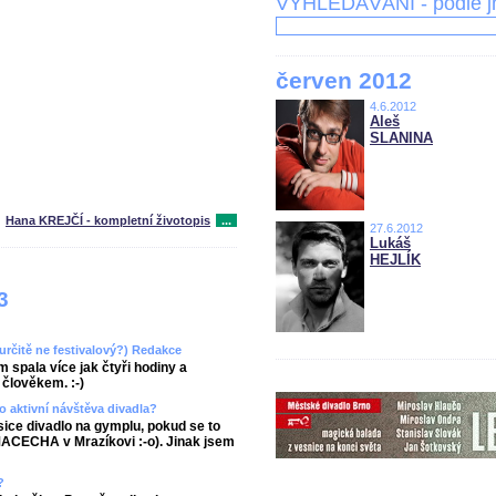
VYHLEDÁVÁNÍ - podle 
červen 2012
4.6.2012
Aleš
SLANINA
Hana KREJČÍ - kompletní životopis
...
27.6.2012
Lukáš
HEJLÍK
3
(určitě ne festivalový?) Redakce
 spala více jak čtyři hodiny a
člověkem. :-)
o aktivní návštěva divadla?
sice divadlo na gymplu, pokud se to
 MACECHA v Mrazíkovi :-o). Jinak jsem
?