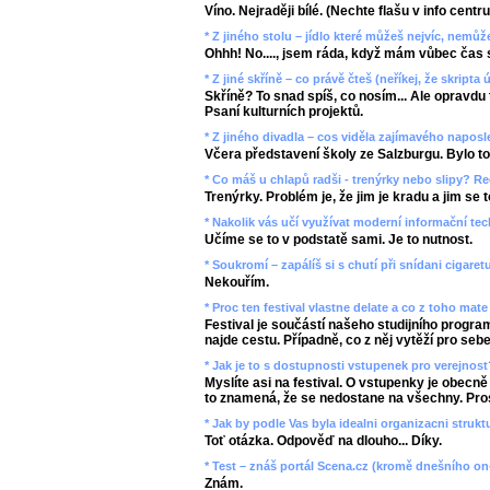
Víno. Nejraději bílé. (Nechte flašu v info centr
* Z jiného stolu – jídlo které můžeš nejvíc, nemů
Ohhh! No...., jsem ráda, když mám vůbec čas se
* Z jiné skříně – co právě čteš (neříkej, že skripta ú
Skříně? To snad spíš, co nosím... Ale opravdu
Psaní kulturních projektů.
* Z jiného divadla – cos viděla zajímavého napos
Včera představení školy ze Salzburgu. Bylo to 
* Co máš u chlapů radši - trenýrky nebo slipy? Re
Trenýrky. Problém je, že jim je kradu a jim se to 
* Nakolik vás učí využívat moderní informační te
Učíme se to v podstatě sami. Je to nutnost.
* Soukromí – zapálíš si s chutí při snídani cigaret
Nekouřím.
* Proc ten festival vlastne delate a co z toho mat
Festival je součástí našeho studijního progra
najde cestu. Případně, co z něj vytěží pro sebe
* Jak je to s dostupnosti vstupenek pro verejnost
Myslíte asi na festival. O vstupenky je obecně
to znamená, že se nedostane na všechny. Prostě
* Jak by podle Vas byla idealni organizacni strukt
Toť otázka. Odpověď na dlouho... Díky.
* Test – znáš portál Scena.cz (kromě dnešního on
Znám.