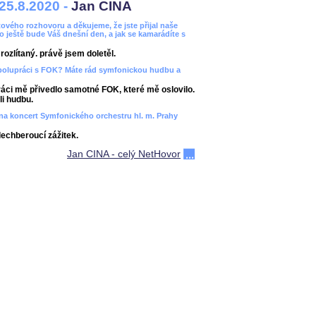
25.8.2020 -
Jan CINA
ového rozhovoru a děkujeme, že jste přijal naše
bo ještě bude Váš dnešní den, a jak se kamarádíte s
ozlítaný. právě jsem doletěl.
spolupráci s FOK? Máte rád symfonickou hudbu a
áci mě přivedlo samotné FOK, které mě oslovilo.
i hudbu.
ít na koncert Symfonického orchestru hl. m. Prahy
dechberoucí zážitek.
Jan CINA - celý NetHovor