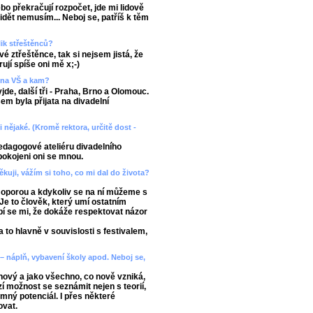
ebo překračují rozpočet, jde mi lidově
 vidět nemusím... Neboj se, patříš k těm
lik střeštěnců?
é ztřeštěnce, tak si nejsem jistá, že
jí spíše oni mě x;-)
a na VŠ a kam?
de, další tři - Praha, Brno a Olomouc.
em byla přijata na divadelní
 nějaké. (Kromě rektora, určitě dost -
edagogové ateliéru divadelního
pokojeni oni se mnou.
kuji, vážím si toho, co mi dal do života?
u oporou a kdykoliv se na ní můžeme s
 Je to člověk, který umí ostatním
íbí se mi, že dokáže respektovat názor
 to hlavně v souvislosti s festivalem,
 – náplň, vybavení školy apod. Neboj se,
nový a jako všechno, co nově vzniká,
zí možnost se seznámit nejen s teorií,
romný potenciál. I přes některé
ovat.