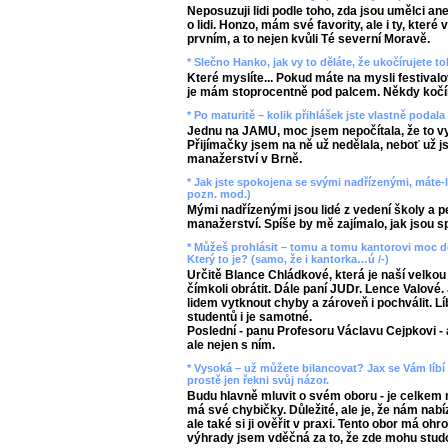
Neposuzuji lidi podle toho, zda jsou umělci an
o lidi. Honzo, mám své favority, ale i ty, které
prvním, a to nejen kvůli Té severní Moravě.
* Slečno Hanko, jak vy to děláte, že ukočírujete to
Které myslíte... Pokud máte na mysli festivalov
je mám stoprocentně pod palcem. Někdy kočíru
* Po maturitě – kolik přihlášek jste vlastně podal
Jednu na JAMU, moc jsem nepočítala, že to vyj
Přijímačky jsem na ně už nedělala, neboť už js
manažerství v Brně.
* Jak jste spokojena se svými nadřízenými, máte-li
pozn. mod.)
Mými nadřízenými jsou lidé z vedení školy a p
manažerství. Spíše by mě zajímalo, jak jsou s
* Můžeš prohlásit – tomu a tomu kantorovi moc dě
Který to je? (samo, že i kantorka…ú /-)
Určitě Blance Chládkové, která je naší velko
čímkoli obrátit. Dále paní JUDr. Lence Valové.
lidem vytknout chyby a zároveň i pochválit. L
studentů i je samotné.
Poslední - panu Profesoru Václavu Cejpkovi - a
ale nejen s ním.
* Vysoká – už můžete bilancovat? Jax se Vám líbí
prostě jen řekni svůj názor.
Budu hlavně mluvit o svém oboru - je celkem 
má své chybičky. Důležité, ale je, že nám nabí
ale také si ji ověřit v praxi. Tento obor má oh
výhrady jsem vděčná za to, že zde mohu stud