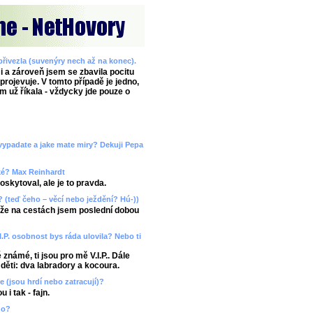
 přivezla (suvenýry nech až na konec).
i a zároveň jsem se zbavila pocitu
rojevuje. V tomto případě je jedno,
m už říkala - vždycky jde pouze o
k vypadate a jake mate miry? Dekuji Pepa
aké? Max Reinhardt
skytoval, ale je to pravda.
y? (teď čeho – věcí nebo ježdění? Hú-))
ože na cestách jsem poslední dobou
.I.P. osobnost bys ráda ulovila? Nebo ti
 známé, ti jsou pro mě V.I.P.. Dále
 děti: dva labradory a kocoura.
če (jsou hrdí nebo zatracují)?
 i tak - fajn.
no?