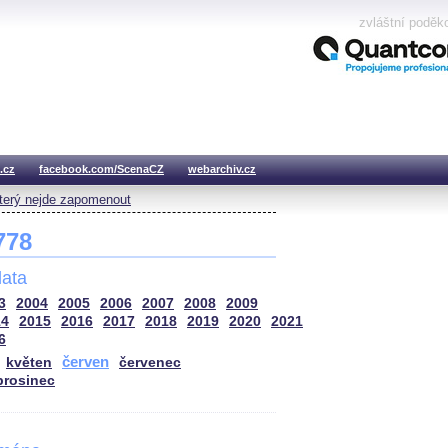
zvláštní poděk
.cz
facebook.com/ScenaCZ
webarchiv.cz
který nejde zapomenout
 778
ata
3
2004
2005
2006
2007
2008
2009
14
2015
2016
2017
2018
2019
2020
2021
6
červen
květen
červenec
prosinec