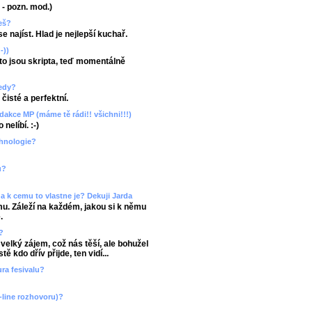
u - pozn. mod.)
žeš?
 najíst. Hlad je nejlepší kuchař.
-))
 to jsou skripta, teď momentálně
ledy?
čisté a perfektní.
dakce MP (máme tě rádi!! všichni!!!)
nelíbí. :-)
chnologie?
u?
e a k cemu to vlastne je? Dekuji Jarda
mu. Záleží na každém, jakou si k němu
.
?
 velký zájem, což nás těší, ale bohužel
 kdo dřív přijde, ten vidí...
ura fesivalu?
-line rozhovoru)?