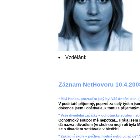
Vzdělání:
Záznam NetHovoru 10.4.200
* Milá Hanko, prozraďte jaký byl Váš dnešní den. 
V podstatě příjemný, poprvé za celý týden jsem
dokonce jsem i obědvala, k tomu s příjemným 
* Vaše divadelní začátky – ochotnický soubor neb
Ochotnický soubor mě nepotkal... Hrála jsem 
dá nazvat divadlem (vrcholnou mojí rolí byla
se s divadlem setkávala v hledišti.
* Základní škola – pečlivá, hodná nebo „dračice“.