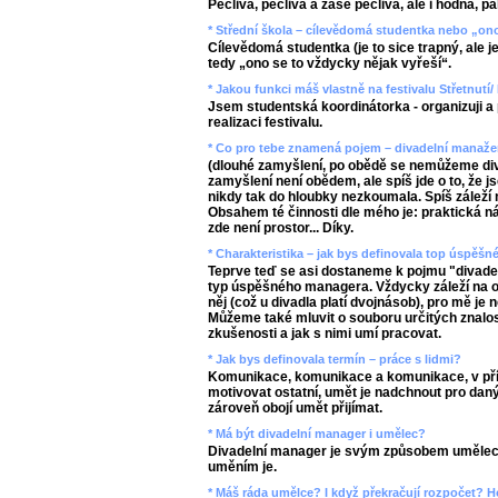
Pečlivá, pečlivá a zase pečlivá, ale i hodná, p
* Střední škola – cílevědomá studentka nebo „ono
Cílevědomá studentka (je to sice trapný, ale je
tedy „ono se to vždycky nějak vyřeší“.
* Jakou funkci máš vlastně na festivalu Střetnutí
Jsem studentská koordinátorka - organizuji a pl
realizaci festivalu.
* Co pro tebe znamená pojem – divadelní manažer
(dlouhé zamyšlení, po obědě se nemůžeme divi
zamyšlení není obědem, ale spíš jde o to, že 
nikdy tak do hloubky nezkoumala. Spíš záleží
Obsahem té činnosti dle mého je: praktická náp
zde není prostor... Díky.
* Charakteristika – jak bys definovala top úspěš
Teprve teď se asi dostaneme k pojmu "divadel
typ úspěšného managera. Vždycky záleží na o
něj (což u divadla platí dvojnásob), pro mě je
Můžeme také mluvit o souboru určitých znalost
zkušenosti a jak s nimi umí pracovat.
* Jak bys definovala termín – práce s lidmi?
Komunikace, komunikace a komunikace, v př
motivovat ostatní, umět je nadchnout pro daný 
zároveň obojí umět přijímat.
* Má být divadelní manager i umělec?
Divadelní manager je svým způsobem umělec,
uměním je.
* Máš ráda umělce? I když překračují rozpočet? 