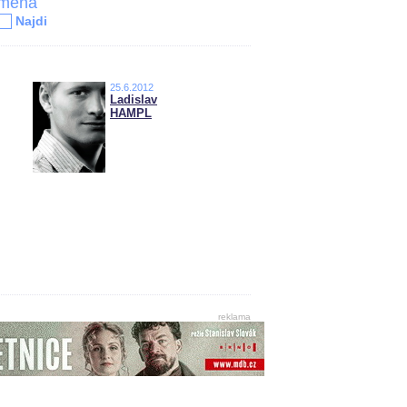
jména
Najdi
25.6.2012
Ladislav
HAMPL
reklama