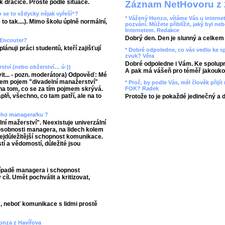
ak dračice. Prostě podle situace.
Záznam NetHovoru z 
 se to vždycky nějak vyřeší“?
* Vážený Honzo, vítáme Vás u internet
 to tak....). Mimo školu úplně normální,
pozvání. Můžete přiblížit, jaký byl ne
Internetem. Redakce
Dobrý den. Den je slunný a celkem r
/ Encouter?
ánuji práci studentů, kteří zajišťují
* Dobré odpoledne, co vás vedlo ke 
zvuk? Věra
Dobré odpoledne i Vám. Ke spolupr
ství (nebo obžerství… ú-))
A pak má vášeň pro téměř jakoukol
t... - pozn. moderátora) Odpověď: Mé
jsem pojem "divadelní manažerství"
* Proč, by podle Vás, měl člověk přij
FOK? Radek
 na tom, co se za tím pojmem skrývá.
lň, všechno, co tam patří, ale na to
Protože to je pokaždé jedinečný a 
ného managera/ku ?
ní mažerství". Neexistuje univerzální
sobnosti managera, na lidech kolem
 nejdůležitější schopnost komunikace.
í a vědomostí, důležité jsou
ípadě managera i schopnost
cíl. Umět pochválit a kritizovat,
 neboť komunikace s lidmi prostě
Honza z Havířova