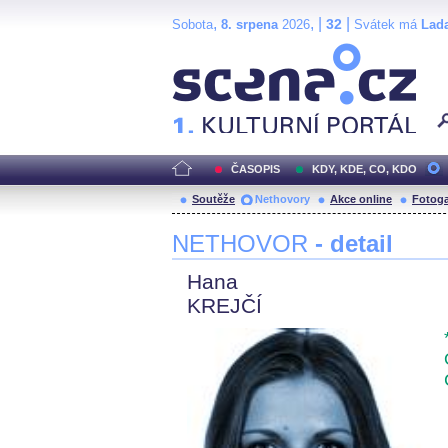
,
, |
|
32
Sobota
8. srpena
2026
Svátek má
Lad
Scéna.cz
ČASOPIS
KDY, KDE, CO, KDO
Soutěže
Nethovory
Akce online
Fotoga
NETHOVOR
- detail
Hana
KREJČÍ