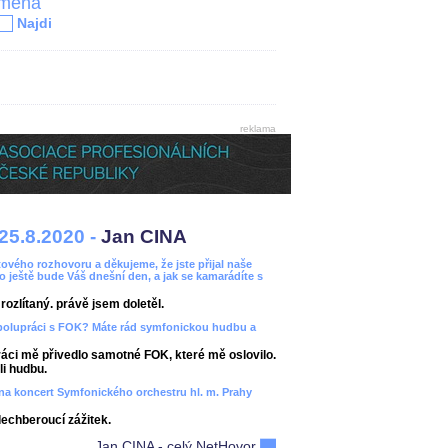
jména
Najdi
reklama
25.8.2020 -
Jan CINA
ového rozhovoru a děkujeme, že jste přijal naše
bo ještě bude Váš dnešní den, a jak se kamarádíte s
ozlítaný. právě jsem doletěl.
spolupráci s FOK? Máte rád symfonickou hudbu a
áci mě přivedlo samotné FOK, které mě oslovilo.
i hudbu.
ít na koncert Symfonického orchestru hl. m. Prahy
dechberoucí zážitek.
Jan CINA - celý NetHovor