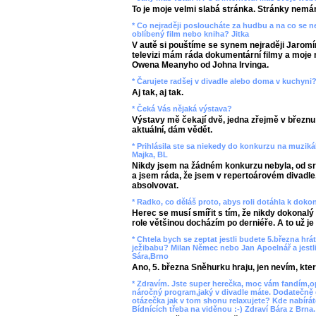
To je moje velmi slabá stránka. Stránky nemá
* Co nejraději posloucháte za hudbu a na co se ne
oblíbený film nebo kniha? Jitka
V autě si pouštíme se synem nejraději Jaromí
televizi mám ráda dokumentární filmy a moje n
Owena Meanyho od Johna Irvinga.
* Čarujete radšej v divadle alebo doma v kuchyni?
Aj tak, aj tak.
* Čeká Vás nějaká výstava?
Výstavy mě čekají dvě, jedna zřejmě v březnu 
aktuální, dám vědět.
* Prihlásila ste sa niekedy do konkurzu na muzi
Majka, BL
Nikdy jsem na žádném konkurzu nebyla, od sr
a jsem ráda, že jsem v repertoárovém divadl
absolvovat.
* Radko, co děláš proto, abys roli dotáhla k doko
Herec se musí smířit s tím, že nikdy dokonal
role většinou docházím po derniéře. A to už je
* Chtela bych se zeptat jestli budete 5.března hrá
ježibabu? Milan Němec nebo Jan Apoelnář a jestl
Sára,Brno
Ano, 5. března Sněhurku hraju, jen nevím, kt
* Zdravím. Jste super herečka, moc vám fandím,o
náročný program,jaký v divadle máte. Dodatečně g
otázečka jak v tom shonu relaxujete? Kde nabírát
Bídnících třeba na viděnou :-) Zdraví Bára z Brna