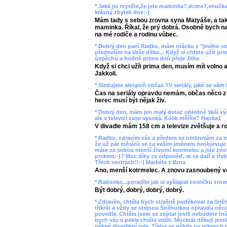
* Jaká jsi myslíte,že jste maminka?,dcera?,vnučk
krásný zbytek dne:-)
Mám tady s sebou zrovna syna Matyáše, a tak 
maminka. Říkal, že prý dobrá. Osobně bych na 
na mé rodiče a rodinu vůbec.
* Dobrý den paní Radko, mám otázku z "jiného so
především na Vaše dítko... Když si chtete užít pr
úspěchů a hodně prima dnů přeje Jitka
Když si chci užít prima den, musím mít volno a
Jakkoli.
* Sledujete alespoň občas TV seriály, jaké se vám 
Čas na seriály opravdu nemám, občas něco z n
herec musí být nějak živ.
* Dobrý den, mám jen malý dotaz ohledně Vaší výšk
ale v televizi zase vysoká. Kolik měříte? Hanka1
V divadle mám 158 cm a televize zvětšuje a ro
* Radko, zdravím vás a předem se omlouvám za m
že už pár měsíců se za vaším jménem neobjevuje 
máte za sebou menší životní kotrmelec a jste zno
prckem:-)? Moc díky za odpověď, at se daří a třeb
Třech sestrách!!:-) Markéta z Brna
Ano, menší kotrmelec. A znovu zasnoubený vo
* Radunko...poradíte jak si vyšlapat cestičku zro
Být dobrý, dobrý, dobrý, dobrý.
* Zdravím, chtěla bych strašně poděkovat za Sněh
třikrát a vždy se stejnou Sněhurkou opravdu ně
povedla. Chtěla jsem se zeptat jestli nebudete hr
bych vás v pekle chtěla vidět. Mockrát děkuji jes
pěkné divadlení role. Třeba se někdy na prknech