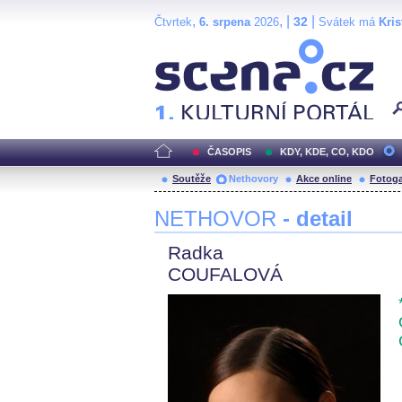
,
, |
|
32
Čtvrtek
6. srpena
2026
Svátek má
Kris
Scéna.cz
ČASOPIS
KDY, KDE, CO, KDO
Soutěže
Nethovory
Akce online
Fotoga
NETHOVOR
- detail
Radka
COUFALOVÁ