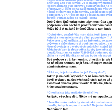
Sněhurce a to bylo skvělé. Je to nádherný muzikál
Robert Jícha to bylo opravdu super.Písnička na ko
představení.Těším se na další muzikál kde Vás uvi
nějaké stránky kde máte termíny a ještě jestli si
podpisem????? Předem moc děkuju za odpověď
životě i v práci. Mějte se krásně Tereza
Dobrý den, Sněhurku mám taky moc ráda a mysl
podpisem Vám nechám prostřednictvím naší ti
Může být? A na jaké jméno? Zítra to tam bude l
* Dobrý den, strašně Vás mám ráda, fotili jsme 
radnici a moc mile jsme si s Vámi popovídaly :)) J
Pekle sem to už udělala...a i za Sněhurku, ae za rol
výýýkon a Vaše Memory si pouštím neustále... a nej
Neuvažovala jste o webových stránkách stejně ja
Ráda bych Vám je třeba uděla, kdyby jste měla zá
bara91@seznam.cz nebo 732606616 budu moc ráda
těším na nové Bídníky..snad Vás budu mít aspoň j
Své webové stránky nemám, chystám je, ale b
na ně nějak nemohu najít čas. Děkuji za nabíd
administrátora mám.
* Říká se, že je krize divadla, je? Co myslíte? j
Tak to je na delší odpověď. V našem divadle 
bavili o vkusu na českých scénách, tak to už 
existovat divadla jako Divadlo V Dlouhé, kter
krize snad nenastane.
* Chodila jste jako malá do divadla? Iva
Asi jako všechny děti. Nikdy mě nenapadlo, že 
* Jeee Raduško mohla by ste mi také nechat na re
divadla, že bych se pro ní stavila? Na jméno Mart
Nechám to tam.