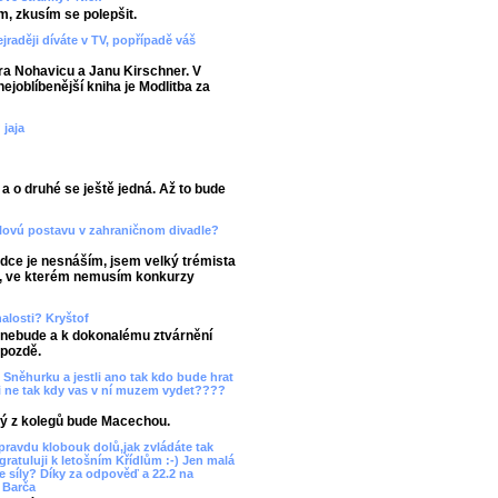
m, zkusím se polepšit.
jraději díváte v TV, popřípadě váš
ra Nohavicu a Janu Kirschner. V
ejoblíbenější kniha je Modlitba za
 jaja
a o druhé se ještě jedná. Až to bude
kálovú postavu v zahraničnom divadle?
dce je nesnáším, jsem velký trémista
e, ve kterém nemusím konkurzy
nalosti? Kryštof
ý nebude a k dokonalému ztvárnění
 pozdě.
t Sněhurku a jestli ano tak kdo bude hrat
i ne tak kdy vas v ní muzem vydet????
erý z kolegů bude Macechou.
pravdu klobouk dolů,jak zvládáte tak
ratuluji k letošním Křídlům :-) Jen malá
e síly? Díky za odpověď a 22.2 na
. Barča