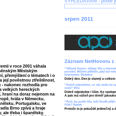
VYHLEDÁVÁNÍ - podle 
srpen 2011
Záznam NetHovoru z 
emii v roce 2001 váhala
* Vážený Honzo, vítáme Vás u internet
brněnským Městským
pozvání. Můžete přiblížit, jaký byl ne
Internetem. Redakce
í, přemýšlení o tématech i o
Dobrý den. Den je slunný a celkem r
na její pověstnou ztřeštěnost,
tu - nakonec rozhodla pro
* Dobré odpoledne, co vás vedlo ke 
zvuk? Věra
ka velkých hereckých
Dobré odpoledne i Vám. Ke spolupr
lí, hraní na doraz nejenom na
A pak má vášeň pro téměř jakoukol
ropě, hrála v Německu,
* Proč, by podle Vás, měl člověk přij
nělsku, Portugalsku, ve
FOK? Radek
adla Brno zpívá a hraje
Protože to je pokaždé jedinečný a 
 ale třeba i španělsky.