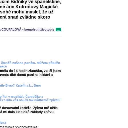
učím Bídníky ve španělštině,
čné árie Kofroňovy Magické
 o sobě mohu myslet, že už
terá snad zvládne skoro
 COUFALOVÁ - kompletní životopis
...
čtenáři našeho portálu. Můžete přiblížit
dakce
měla do 14 hodin zkoušku, ve tři jsem
avedu dítě domů paní na hlídání a
dle Brno? Kateřina L., Brno
o říct v muzikálu Čarodějky z
) a kdo vás naučil tak nádherně zpívat?
é dosavadní kariéře. Zpívat mě učila
á mi dala klasické základy zpěvu.
lena
 a maminka vychovatelka.