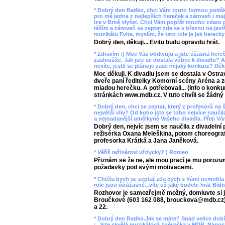
* Dobrý den Radko, chci Vám touto formou poděkov
pro mě jedna z nejlepších hereček a zároveň i maj
lze v Brně slyšet. Chci Vám popřát mnoho zdaru p
těším a zároveň se zeptat zda se v březnu na jev
muzikálu Evita, myslím, že tato role je jak hereck
Dobrý den, děkuji... Evitu budu opravdu hrát.
* Zdravím :) Moc Vás obdivuju a jste úžasná herečk
zasloužíte. Jak jste se dostala vůbec k divadlu? A
nevíte, jestli se plánuje zase nějaký konkurz? Dě
Moc děkuji. K divadlu jsem se dostala v Ostra
dveře paní ředitelky Komorní scény Aréna a ze
mladou herečku. A potřebovali... (Info o konku
stránkách www.mdb.cz. V tuto chvíli se žádný 
* Dobrý den, chci se zeptat, který z profesorů na 
největší vliv? Od koho jste se toho nejvíce nauči
a nejnadanější umělkyně Vašeho divadla. Přeji Vá
Dobrý den, nejvíc jsem se naučila z divadelní 
režisérka Oxana Meleškina, potom choreogra
profesorka Krátká a Jana Janěková.
* Věříš režisérovi vždycky? ) Romeo
Přiznám se že ne, ale mou prací je mu porozum
požadavky pod svými motivacemi.
* Chtěla bych se zeptat zda bych s Vámi nemohla u
role jsou úúúžasné...víte už jaké budete hrát Bí
Rozhovor je samozřejmě možný, domluvte si je
Broučkové (603 162 088, brouckova@mdb.cz). 
a 22.
* Dobrý den Radko.Jak se máte? Snad velice dobř
:. Jste skvělá muzikálová zpěvačka v MDB. Naposl