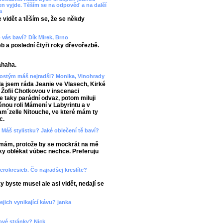
sen vyjde. Těším se na odpověď a na dalěí
a
 vidět a těším se, že se někdy
 vás baví? Dík Mirek, Brno
b a poslední čtyři roky dřevořezbě.
ahaha.
ý kostým máš nejradši? Monika, Vinohrady
Měla jsem ráda Jeanie ve Vlasech, Kirké
Žofii Chotkovou v inscenaci
e taky parádní odvaz, potom miluji
ěnou roli Mámení v Labyrintu a v
Mam´zelle Nitouche, ve které mám ty
c.
 Máš stylistku? Jaké oblečení tě baví?
emám, protože by se mockrát na mě
zky oblékat vůbec nechce. Preferuju
erokresieb. Čo najradšej kreslíte?
y byste musel ale asi vidět, nedají se
jejich vynikající kávu? janka
ové stránky? Nick