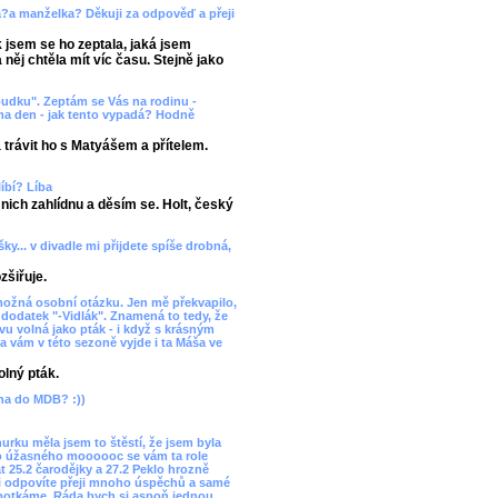
a?a manželka? Děkuji za odpověď a přeji
jsem se ho zeptala, jaká jsem
něj chtěla mít víc času. Stejně jako
udku". Zeptám se Vás na rodinu -
ima den - jak tento vypadá? Hodně
 trávit ho s Matyášem a přítelem.
líbí? Líba
ich zahlídnu a děsím se. Holt, český
y... v divadle mi přijdete spíše drobná,
zšiřuje.
ožná osobní otázku. Jen mě překvapilo,
dodatek "-Vidlák". Znamená to tedy, že
vu volná jako pták - i když s krásným
a vám v této sezoně vyjde i ta Máša ve
lný pták.
vna do MDB? :))
urku měla jsem to štěstí, že jsem byla
co úžasného moooooc se vám ta role
át 25.2 čarodějky a 27.2 Peklo hrozně
tli odpovíte přeji mnoho úspěchů a samé
 potkáme. Ráda bych si aspoň jednou