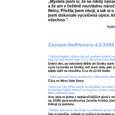
„Myslela jsem si, že se nikdy nena
a že ani v češtině nezvládnu náro
flétny. Přežila jsem obojí, a tak si
jsem dokonale vycvičená opice, k
všechno.“
Radka
Záznam NetHovoru 4.2.2009
* Vážená Radko, vítáme Vás při druhém setkání se 
jaký byl Váš dnešní den. Či co Vás ještě čeká. Re
Dobrý den, po odvedení dítěte do školky jsem 
syna vyzvedla ze školky, teď jsem tady, pak z
půjdu opět na zkoušku. Cca do 22.00 hodin.
* Jaká byla vaše první zkušenost v Městském diva
Čára ve West Side Story.
* Bylo pro vás těžké naučit se písničku Jak mám t
Eastwicku?(mám hlavně na mysli tu rychlou pasáž
Máte nádherný hlas.
Ano, byla to jedna z nejnáročnějších písní v m
na JAMU paní profesorka Jarmila Krátká, kter
Děkuji za poklonu.
* Radko, kde se ve vás vzaly ty umělecké geny? A
Tak to netuším, tatínek je svářecí technolog