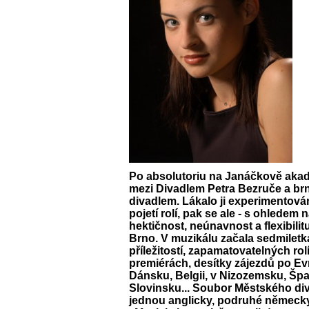
Po absolutoriu na Janáčkově akad
mezi Divadlem Petra Bezruče a 
divadlem. Lákalo ji experimentován
pojetí rolí, pak se ale - s ohledem 
hektičnost, neúnavnost a flexibili
Brno. V muzikálu začala sedmilet
příležitostí, zapamatovatelných ro
premiérách, desítky zájezdů po Ev
Dánsku, Belgii, v Nizozemsku, Špa
Slovinsku... Soubor Městského div
jednou anglicky, podruhé německy,