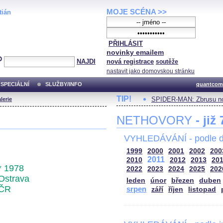
MOJE SCÉNA >>
tián
PŘIHLÁSIT
novinky emailem
NAJDI
nová registrace
soutěže
nastavit jako domovskou stránku
SPECIÁLNÍ
SLUŽBY/INFO
quantcom
TIP!
SPIDER-MAN: Zbrusu no
lerie
NETHOVORY
- již
VYHLEDÁVÁNÍ - podle d
1999
2000
2001
2002
200
2011
2010
2012
2013
20
* 1978
2022
2023
2024
2025
202
Ostrava
leden
únor
březen
duben
ČR
srpen
září
říjen
listopad