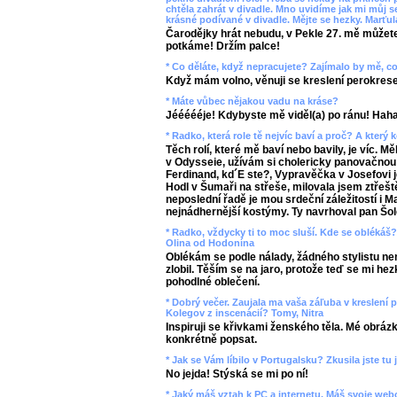
chtěla zahrát v divadle. Mno uvidíme jak mi můj 
krásné podívané v divadle. Mějte se hezky. Marťul
Čarodějky hrát nebudu, v Pekle 27. mě můžete
potkáme! Držím palce!
* Co děláte, když nepracujete? Zajímalo by mě, co
Když mám volno, věnuji se kreslení perokrese
* Máte vůbec nějakou vadu na kráse?
Jéééééje! Kdybyste mě viděl(a) po ránu! Hah
* Radko, která role tě nejvíc baví a proč? A kter
Těch rolí, které mě baví nebo bavily, je víc. 
v Odysseie, užívám si cholericky panovačnou 
Ferdinand, kd´E ste?, Vypravěčka v Josefovi j
Hodl v Šumaři na střeše, milovala jsem ztřešt
neposlední řadě je mou srdeční záležitostí i 
nejnádhernější kostýmy. Ty navrhoval pan Šol
* Radko, vždycky ti to moc sluší. Kde se oblékáš?
Olina od Hodonína
Oblékám se podle nálady, žádného stylistu n
zlobil. Těším se na jaro, protože teď se mi he
pohodlné oblečení.
* Dobrý večer. Zaujala ma vaša záľuba v kreslení p
Kolegov z inscenácií? Tomy, Nitra
Inspiruji se křivkami ženského těla. Mé obrázk
konkrétně popsat.
* Jak se Vám líbilo v Portugalsku? Zkusila jste tu 
No jejda! Stýská se mi po ní!
* Jaký máš vztah k PC a internetu. Máš svoje web