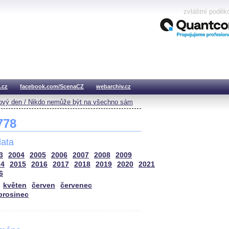
zvláštní poděk
.cz
facebook.com/ScenaCZ
webarchiv.cz
vý den / Nikdo nemůže být na všechno sám
 778
ata
3
2004
2005
2006
2007
2008
2009
14
2015
2016
2017
2018
2019
2020
2021
6
květen
červen
červenec
prosinec