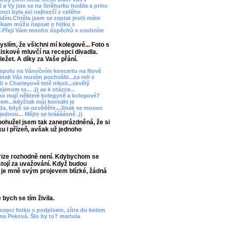
 a Vy jste se na Sněhurku hodila a princ
nci byla asi nejhezčí z celého
dím.Chtěla jsem se zeptat jestli máte
 někam můžu napsat o fotku s
.Přeji Vám mnoho úspěchů v osobním
ím, že všichni mí kolegové... Foto s
skové mluvčí na recepci divadla.
ežet. A díky za Vaše přání.
se spolu na Vánočním koncertu na Nové
inak Vás musím pochválit...za roli v
i v Charleyově tetě nikoli...skvělý
enom to... .)) ae k otázce...
ko mají některé kolegyně a kolegové?
jem...kdyžtak můj kontakt je
, když se ozvěděte...Jinak se moooc
ednou... Mějte se kráááásně .))
ohužel jsem tak zaneprázdněná, že si
ku i přízeň, avšak už jednoho
krize rozhodně není. Kdybychom se
stojí za uvažování. Když budou
é je mně svým projevem blízké, žádná
bych se tím živila.
cepci fotku s podpisem, zítra du kolem
ina Peková. Šlo by to? martula