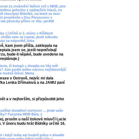
at za ztvárnění Vašich rolí v MDB, jste
itelkou jednoho z nejlepších hlasů, co
ři zkoušení Bídníků, na které se moc
išti proměníte v Evu Peronovou v
y tak pěvecky přímo ro Vás. jan456
a :) Určitě si 1. místo v Křídlech
 chtěla sem se zeptat, jestli náhodu
kuju za odpověď..Inka
vě, kam jsem přišla, zaklepala na
ptala jsem se, jestli nepotřebují
rzu, bude-li nějaké, bude uvedeno na
neplánuje.)
škole, či kolegů z divadla na Vás měl
la? Jste podle mého názoru nejšikovnější
m hodně štěstí. Marta
praxe v Ostravě, nejvíc mi dala
fka Lenka Dřímalová a na JAMU paní
ět a v nejhorším, si přizpůsobit jeho
dělat divadlení rozhovor ... jinak vaše
dníky? Fanynka MDB Bára :)
j, prosím u naší tiskové mluvčí Lucie
V únoru budu hrát Bídníky určitě 16.
e i když máte asi hodně práce v divadle
edy jsem měla štěstí vidět Vás v