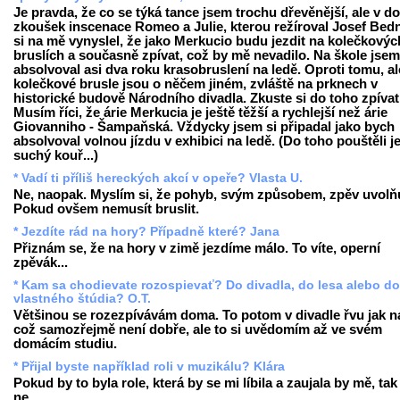
Je pravda, že co se týká tance jsem trochu dřevěnější, ale v d
zkoušek inscenace Romeo a Julie, kterou režíroval Josef Bedn
si na mě vynyslel, že jako Merkucio budu jezdit na kolečkovýc
bruslích a současně zpívat, což by mě nevadilo. Na škole jsem
absolvoval asi dva roku krasobruslení na ledě. Oproti tomu, al
kolečkové brusle jsou o něčem jiném, zvláště na prknech v
historické budově Národního divadla. Zkuste si do toho zpívat
Musím říci, že árie Merkucia je ještě těžší a rychlejší než árie
Giovanniho - Šampaňská. Vždycky jsem si připadal jako bych
absolvoval volnou jízdu v exhibici na ledě. (Do toho pouštěli j
suchý kouř...)
* Vadí ti příliš hereckých akcí v opeře? Vlasta U.
Ne, naopak. Myslím si, že pohyb, svým způsobem, zpěv uvolňu
Pokud ovšem nemusít bruslit.
* Jezdíte rád na hory? Případně které? Jana
Přiznám se, že na hory v zimě jezdíme málo. To víte, operní
zpěvák...
* Kam sa chodievate rozospievať? Do divadla, do lesa alebo do
vlastného štúdia? O.T.
Většinou se rozezpívávám doma. To potom v divadle řvu jak na
což samozřejmě není dobře, ale to si uvědomím až ve svém
domácím studiu.
* Přijal byste například roli v muzikálu? Klára
Pokud by to byla role, která by se mi líbila a zaujala by mě, tak
ne.