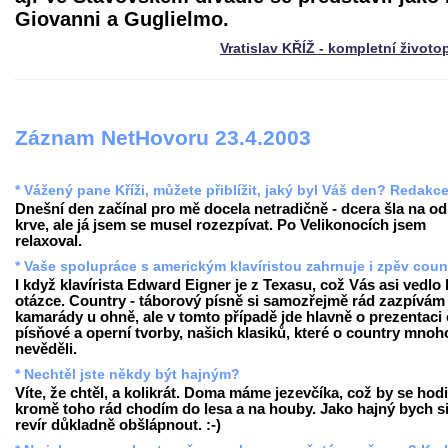
Giovanni a Guglielmo.
Vratislav KŘÍŽ - kompletní životo
Záznam NetHovoru 23.4.2003
* Vážený pane Kříži, můžete přiblížit, jaký byl Váš den? Redakc
Dnešní den začínal pro mě docela netradičně - dcera šla na o
krve, ale já jsem se musel rozezpívat. Po Velikonocích jsem
relaxoval.
* Vaše spolupráce s americkým klavíristou zahrnuje i zpěv coun
I když klavírista Edward Eigner je z Texasu, což Vás asi vedlo 
otázce. Country - táborový písně si samozřejmě rád zazpívám
kamarády u ohně, ale v tomto případě jde hlavně o prezentaci
písňové a operní tvorby, našich klasiků, které o country mnoh
nevěděli.
* Nechtěl jste někdy být hajným?
Víte, že chtěl, a kolikrát. Doma máme jezevčíka, což by se hodi
kromě toho rád chodím do lesa a na houby. Jako hajný bych s
revír důkladně obšlápnout. :-)