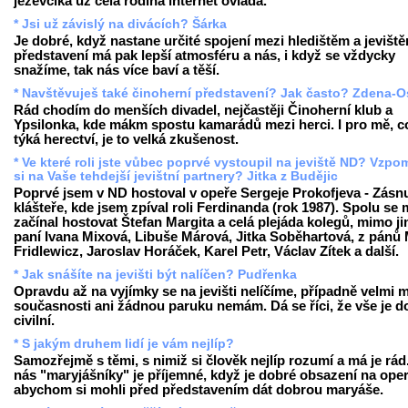
jezevčíka už celá rodina internet ovládá.
* Jsi už závislý na divácích? Šárka
Je dobré, když nastane určité spojení mezi hledištěm a jevišt
představení má pak lepší atmosféru a nás, i když se vždycky
snažíme, tak nás více baví a těší.
* Navštěvuješ také činoherní představení? Jak často? Zdena-O
Rád chodím do menších divadel, nejčastěji Činoherní klub a
Ypsilonka, kde mákm spostu kamarádů mezi herci. I pro mě, c
týká herectví, je to velká zkušenost.
* Ve které roli jste vůbec poprvé vystoupil na jeviště ND? Vzp
si na Vaše tehdejší jevištní partnery? Jitka z Budějic
Poprvé jsem v ND hostoval v opeře Sergeje Prokofjeva - Zásn
klášteře, kde jsem zpíval roli Ferdinanda (rok 1987). Spolu se
začínal hostovat Štefan Margita a celá plejáda kolegů, mimo ji
paní Ivana Mixová, Libuše Márová, Jitka Soběhartová, z pánů 
Fridlewicz, Jaroslav Horáček, Karel Petr, Václav Zítek a další.
* Jak snášíte na jevišti být nalíčen? Pudřenka
Opravdu až na vyjímky se na jevišti nelíčíme, případně velmi m
současnosti ani žádnou paruku nemám. Dá se říci, že vše je d
civilní.
* S jakým druhem lidí je vám nejlíp?
Samozřejmě s těmi, s nimiž si člověk nejlíp rozumí a má je rád
nás "maryjášníky" je příjemné, když je dobré obsazení na oper
abychom si mohli před představením dát dobrou maryáše.