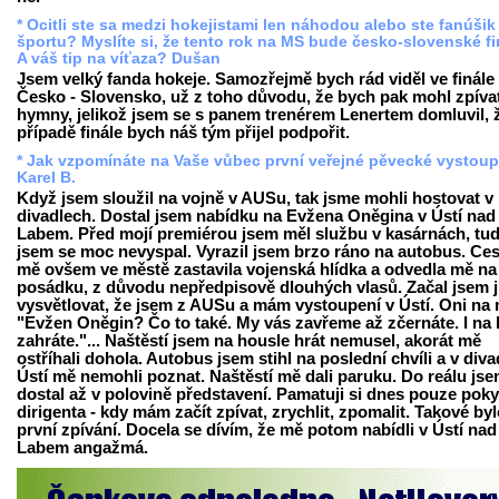
* Ocitli ste sa medzi hokejistami len náhodou alebo ste fanúšik
športu? Myslíte si, že tento rok na MS bude česko-slovenské f
A váš tip na víťaza? Dušan
Jsem velký fanda hokeje. Samozřejmě bych rád viděl ve finále
Česko - Slovensko, už z toho důvodu, že bych pak mohl zpíva
hymny, jelikož jsem se s panem trenérem Lenertem domluvil, 
případě finále bych náš tým přijel podpořit.
* Jak vzpomínáte na Vaše vůbec první veřejné pěvecké vystou
Karel B.
Když jsem sloužil na vojně v AUSu, tak jsme mohli hostovat v
divadlech. Dostal jsem nabídku na Evžena Oněgina v Ústí nad
Labem. Před mojí premiérou jsem měl službu v kasárnách, tud
jsem se moc nevyspal. Vyrazil jsem brzo ráno na autobus. Ce
mě ovšem ve městě zastavila vojenská hlídka a odvedla mě na
posádku, z důvodu nepředpisově dlouhých vlasů. Začal jsem 
vysvětlovat, že jsem z AUSu a mám vystoupení v Ústí. Oni na 
"Evžen Oněgin? Čo to také. My vás zavřeme až zčernáte. I na 
zahráte."... Naštěstí jsem na housle hrát nemusel, akorát mě
ostříhali dohola. Autobus jsem stihl na poslední chvíli a v diva
Ústí mě nemohli poznat. Naštěstí mě dali paruku. Do reálu jse
dostal až v polovině představení. Pamatuji si dnes pouze pok
dirigenta - kdy mám začít zpívat, zrychlit, zpomalit. Takové by
první zpívání. Docela se dívím, že mě potom nabídli v Ústí nad
Labem angažmá.