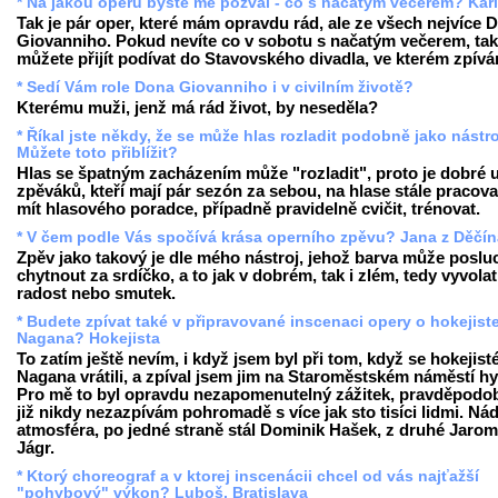
* Na jakou operu byste mě pozval - co s načatým večerem? Kar
Tak je pár oper, které mám opravdu rád, ale ze všech nejvíce 
Giovanniho. Pokud nevíte co v sobotu s načatým večerem, tak
můžete přijít podívat do Stavovského divadla, ve kterém zpívá
* Sedí Vám role Dona Giovanniho i v civilním životě?
Kterému muži, jenž má rád život, by neseděla?
* Říkal jste někdy, že se může hlas rozladit podobně jako nástro
Můžete toto přiblížit?
Hlas se špatným zacházením může "rozladit", proto je dobré 
zpěváků, kteří mají pár sezón za sebou, na hlase stále pracova
mít hlasového poradce, případně pravidelně cvičit, trénovat.
* V čem podle Vás spočívá krása operního zpěvu? Jana z Děčín
Zpěv jako takový je dle mého nástroj, jehož barva může poslu
chytnout za srdíčko, a to jak v dobrém, tak i zlém, tedy vyvolat
radost nebo smutek.
* Budete zpívat také v připravované inscenaci opery o hokejist
Nagana? Hokejista
To zatím ještě nevím, i když jsem byl při tom, když se hokejist
Nagana vrátili, a zpíval jsem jim na Staroměstském náměstí h
Pro mě to byl opravdu nezapomenutelný zážitek, pravděpodob
již nikdy nezazpívám pohromadě s více jak sto tisíci lidmi. Ná
atmosféra, po jedné straně stál Dominik Hašek, z druhé Jarom
Jágr.
* Ktorý choreograf a v ktorej inscenácii chcel od vás najťažší
"pohybový" výkon? Luboš, Bratislava