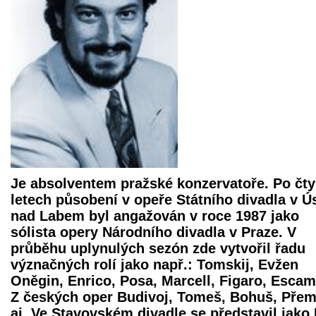
Je absolventem pražské konzervatoře. Po čt
letech působení v opeře Státního divadla v Ús
nad Labem byl angažován v roce 1987 jako
sólista opery Národního divadla v Praze. V
průběhu uplynulých sezón zde vytvořil řadu
význačných rolí jako např.: Tomskij, Evžen
Oněgin, Enrico, Posa, Marcell, Figaro, Escami
Z českých oper Budivoj, Tomeš, Bohuš, Přem
aj. Ve Stavovském divadle se představil jako