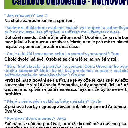
* Jak relaxuješ? Eva :)
Na chatě zahradničením a sportem.
* Vedete si důkladnou evidenci Vašich vystoupení v jednotlivý
rolích? Kolikrát jste již zpíval například roli Přemysla? Iveta
Bohužel nevedu. Zatím žiju přítomností. Doufám, že si role b
moc ještě v budoucnu zazpívat víckrát, a to je pro mě to hlavn
nějaké vzpomínání je zatím dost času.
* Co je ti bližší inscenace nebo koncertní vystoupení? Tom
Oboje dvoje má své. Osobně se cítím lépe na jevišti v roli.
* Sú si bratislavská a pražská inscenácia Dona Giovanniho as
trochu podobné? Mohli by ste bez problémov vstúpiť z pražsk
naštudovania do bratislavského? Gregor
Pražské nastudování se dá řící, že je vyloženě klasické. Kdežt
slovenská je v režii Jozefa Bednárika, tedy moderní. Jelikož u
Giovanniho zpívám v páté inscenaci, myslím, že by to neměl b
problém.
* Který z písňových cyklů zpíváte nejraději? Pavla
Z písňové tvorby nejraději zpívám Biblické písně od Antonína
Dvořáka.
* Používáš doma internet? Jitka
Začínám se učit ho používat, protože kromě mě a našeho psa