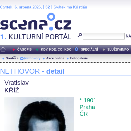
,
, |
|
32
Čtvrtek
6. srpena
2026
Svátek má
Kristián
Scéna.cz
NA
ČASOPIS
KDY, KDE, CO, KDO
SPECIÁLNÍ
SLUŽBY/INFO
Soutěže
Nethovory
Akce online
Fotogalerie
NETHOVOR
- detail
Vratislav
KŘÍŽ
* 1901
Praha
ČR