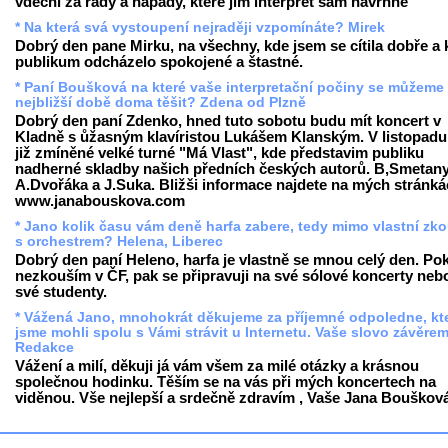
vděčni za rady a nápady, které jim interpret sám navrhne
* Na která svá vystoupení nejraději vzpomínáte? Mirek
Dobrý den pane Mirku, na všechny, kde jsem se cítila dobře a 
publikum odcházelo spokojené a štastné.
* Paní Boušková na které vaše interpretační počiny se můžeme
nejbližší době doma těšit? Zdena od Plzně
Dobrý den paní Zdenko, hned tuto sobotu budu mít koncert v
Kladně s ůžasným klavíristou Lukášem Klanským. V listopadu
již zmíněné velké turné "Má Vlast", kde představim publiku
nadherné skladby našich předních českých autorů. B,Smetany
A.Dvořáka a J.Suka. Bližši informace najdete na mých stránk
www.janabouskova.com
* Jano kolik času vám deně harfa zabere, tedy mimo vlastní zk
s orchestrem? Helena, Liberec
Dobrý den paní Heleno, harfa je vlastně se mnou celý den. Po
nezkouším v ČF, pak se připravuji na své sólové koncerty neb
své studenty.
* Vážená Jano, mnohokrát děkujeme za příjemné odpoledne, kt
jsme mohli spolu s Vámi strávit u Internetu. Vaše slovo závěre
Redakce
Vážení a milí, děkuji já vám všem za milé otázky a krásnou
společnou hodinku. Těším se na vás při mých koncertech na
viděnou. Vše nejlepší a srdečně zdravím , Vaše Jana Bouškov