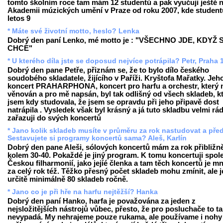
tomto školním roce tam mám 12 studentů a pak vyučuji ještě 
Akademii múzických umění v Praze od roku 2007, kde student
letos 9
* Máte své životní motto, heslo? Lenka
Dobrý den paní Lenko, mé motto je : "VŠECHNO JDE, KDYŽ 
CHCE"
* U kterého díla jste se doposud nejvíce potrápila? Petr, Praha 
Dobrý den pane Petře, přiznám se, že to bylo dílo českého
soudobého skladatele, žijícího v Paříži. Kryštofa Mařatky. Jeh
koncert PRAHARPHONA, koncert pro harfu a orchestr, který m
věnován a pro mě napsán, byl tak odlišný od všech skladeb, k
jsem kdy studovala, že jsem se opravdu při jeho připavě dost
natrápila . Vysledek však byl krásný a já tuto skladbu velmi rá
zařazuji do svých koncertů
* Jano kolik skladeb musíte v průměru za rok nastudovat a pře
Sestavujete si programy koncertů sama? Aleš, Karlín
Dobrý den pane Aleši, sólových koncertů mám za rok přibližn
kolem 30-40. Pokaždé je jiný program. K tomu koncertuji spol
Českou filharmonií, jako jejíé členka a tam těch koncertů je 
za celý rok též. Těžko přesný počet skladeb mohu zmínit, ale j
určitě minimálně 80 skladeb ročně.
* Jano co je při hře na harfu nejtěžší? Hanka
Dobrý den paní Hanko, harfa je považována za jeden z
nejsložitějších nástrojů vůbec, přesto, že pro posluchače to t
nevypadá. My nehrajeme pouze rukama, ale používame i nohy