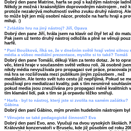
Dobrý den pane Matrine, harfa se pojí s každým nástroje ladně
Někdy je možná i kraásnějším doprovodným nástrojem , než kl
protože nezakrývá mohutností svého zvuku druhý nástroj. Ale
to může být jen můj osobní názor, protože na harfu hraji a prot
miluji. :)
* Zvládáte hru na jiný nástroj? Jiří, Opava
Dobrý den pane Jiří, hrála jsem na klavír od čtyř let až do matu
Pak jsem už tento druhý nástroj odložila a plně se věnuji pou
harfě.
* Paní Boušková, říká se, že v dnešním světě hrají velmi silnou r
média a vůbec mediální prezentace, myslíte si to také? Tomáš
Dobrý den pane Tomáši, děkuji Vám za tento dotaz. Je to opr
věc, která hraje v současném světě velkou roli. Já osobně jse
nikdy média nevyužívala pro propagaci své práce, pracovala j
má hra se rozšiřovala mezi publikum jiným způsobem , než
mediálním. Ale tento svět tuto cestu již nepřijímá. Pokud se m
používají pro medializaci kvality, pak s tím nesmírně souhlasí
pokud media jsou zneužívána pro propagaci méně kvalitních v
tím klamání lidí, pak s tím se já orpavdu těžko smiřuji.
* Harfa - byl to nástroj, který jste si zvolila na samém začátku?
Gábina
Dobrý den paní Gábino, mým prvním hudebním nástrojem byl k
* Věnujete se také pedagogické činnosti? Eva
Dobrý den paní Evo, ano. Vyučuji na dvou vysokých školách. 
Královské konzervatoři v Bruselu, kde již působím od roku 20