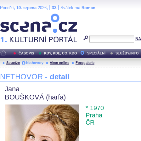
,
, |
|
33
Pondělí
10. srpena
2026
Svátek má
Roman
Scéna.cz
NA
ČASOPIS
KDY, KDE, CO, KDO
SPECIÁLNÍ
SLUŽBY/INFO
Soutěže
Nethovory
Akce online
Fotogalerie
NETHOVOR
- detail
Jana
BOUŠKOVÁ (harfa)
* 1970
Praha
ČR