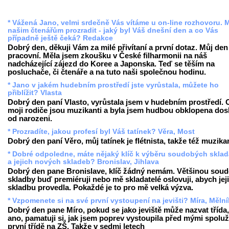
* Vážená Jano, velmi srdečně Vás vítáme u on-line rozhovoru. 
našim čtenářům prozradit - jaký byl Váš dnešní den a co Vás
případně ještě čeká? Redakce
Dobrý den, děkuji Vám za milé přivítaní a první dotaz. Můj den
pracovní. Měla jsem zkoušku v České filharmonii na náš
nadcházející zájezd do Koree a Japonska. Teď se těším na
posluchače, či čtenáře a na tuto naši společnou hodinu.
* Jano v jakém hudebním prostředí jste vyrůstala, můžete ho
přiblížit? Vlasta
Dobrý den paní Vlasto, vyrůstala jsem v hudebním prostředí.
moji rodiče jsou muzikanti a byla jsem hudbou obklopena dos
od narozeni.
* Prozradíte, jakou profesí byl Váš tatínek? Věra, Most
Dobrý den paní Věro, můj tatínek je flétnista, takže též muzika
* Dobré odpoledne, máte nějaký klíč k výběru soudobých sklad
a jejich nových skladeb? Bronislav, Jihlava
Dobrý den pane Bronislave, klíč žádný nemám. Většinou sou
skladby buď premiéruji nebo mě skladatelé oslovuji, abych jej
skladbu provedla. Pokaždé je to pro mě velká výzva.
* Vzpomenete si na své první vystoupení na jevišti? Míra, Mělní
Dobrý den pane Míro, pokud se jako jeviště může nazvat třída
ano, pamatuji si, jak jsem poprev vystoupila před mými spolu
první třídě na ZŠ. Takže v sedmi letech