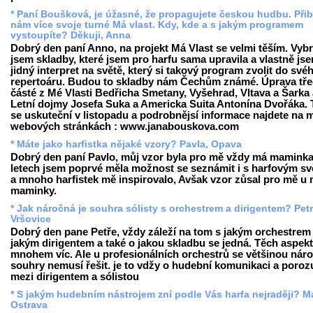
* Paní Boušková, je úžasné, že propagujete českou hudbu. Přib
nám více svoje turné Má vlast. Kdy, kde a s jakým programem
vystoupíte? Děkuji, Anna
Dobrý den paní Anno, na projekt Má Vlast se velmi těším. Vybr
jsem skladby, které jsem pro harfu sama upravila a vlastně js
jidný interpret na světě, který si takový program zvolit do své
repertoáru. Budou to skladby nám Čechům známé. Úprava tř
částé z Mé Vlasti Bedřicha Smetany, Vyšehrad, Vltava a Šarka
Letní dojmy Josefa Suka a Americka Suita Antonína Dvořáka. 
se uskuteční v listopadu a podrobnějsí informace najdete na 
webových stránkách : www.janabouskova.com
* Máte jako harfistka nějaké vzory? Pavla, Opava
Dobrý den paní Pavlo, můj vzor byla pro mě vždy má maminka
letech jsem poprvé měla možnost se seznámit i s harfovým s
a mnoho harfistek mě inspirovalo, Avšak vzor zůsal pro mě u
maminky.
* Jak náročná je souhra sólisty s orchestrem a dirigentem? Petr
Vršovice
Dobrý den pane Petře, vždy záleží na tom s jakým orchestrem 
jakým dirigentem a také o jakou skladbu se jedná. Těch aspekt
mnohem víc. Ale u profesionálních orchestrů se většinou nár
souhry nemusí řešit. je to vdžy o hudební komunikaci a poro
mezi dirigentem a sólistou
* S jakým hudebním nástrojem zní podle Vás harfa nejraději? Ma
Ostrava