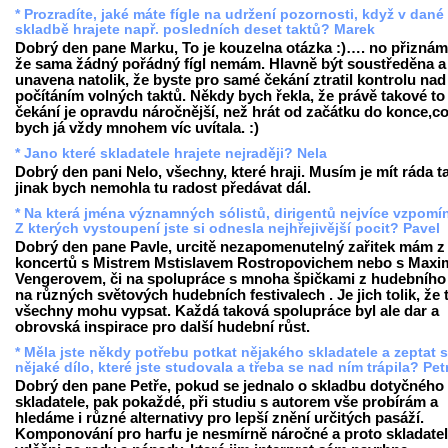
* Prozradíte, jaké máte fígle na udržení pozornosti, když v dané
skladbě hrajete např. posledních deset taktů? Marek
Dobrý den pane Marku, To je kouzelna otázka :)…. no přiznám
že sama žádný pořádný fígl nemám. Hlavně být soustředěna a
unavena natolik, že byste pro samé čekání ztratil kontrolu nad
počítáním volných taktů. Někdy bych řekla, že právě takové to
čekání je opravdu náročnější, než hrát od začátku do konce,c
bych já vždy mnohem víc uvítala. :)
* Jano které skladatele hrajete nejraději? Nela
Dobrý den pani Nelo, všechny, které hraji. Musím je mít ráda t
jinak bych nemohla tu radost předávat dál.
* Na která jména významných sólistů, dirigentů nejvíce vzpomí
Z kterých vystoupení jste si odnesla nejhřejivější pocit? Pavel
Dobrý den pane Pavle, urcitě nezapomenutelný zařitek mám z
koncertů s Mistrem Mstislavem Rostropovichem nebo s Max
Vengerovem, či na spolupráce s mnoha špičkami z hudebního
na různých světových hudebních festivalech . Je jich tolik, že 
všechny mohu vypsat. Každá taková spolupráce byl ale dar a
obrovská inspirace pro další hudební růst.
* Měla jste někdy potřebu potkat nějakého skladatele a zeptat 
nějaké dílo, které jste studovala a třeba se nad ním trápila? Pet
Dobrý den pane Petře, pokud se jednalo o skladbu dotyčného
skladatele, pak pokaždé, při studiu s autorem vše probírám a
hledáme i různé alternativy pro lepší znění určitých pasáží.
Komponování pro harfu je nesmírně náročné a proto skladatel