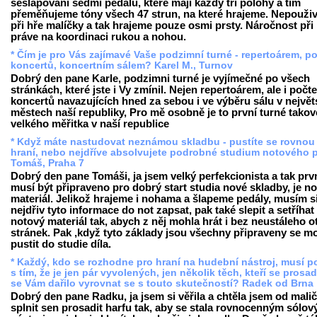
sešlapování sedmi pedálů, které mají každý tři polohy a tím
přeměňujeme tóny všech 47 strun, na které hrajeme. Nepouž
při hře malíčky a tak hrajeme pouze osmi prsty. Náročnost při 
práve na koordinaci rukou a nohou.
* Čím je pro Vás zajímavé Vaše podzimní turné - repertoárem, p
koncertů, koncertním sálem? Karel M., Turnov
Dobrý den pane Karle, podzimni turné je vyjímečné po všech
stránkách, které jste i Vy zmínil. Nejen repertoárem, ale i počt
koncertů navazujících hned za sebou i ve výběru sálu v největ
městech naší republiky, Pro mě osobně je to první turné tako
velkého měřitka v naší republice
* Když máte nastudovat neznámou skladbu - pustíte se rovnou
hraní, nebo nejdříve absolvujete podrobné studium notového 
Tomáš, Praha 7
Dobrý den pane Tomáši, ja jsem velký perfekcionista a tak prv
musí být připraveno pro dobrý start studia nové skladby, je n
materiál. Jelikož hrajeme i nohama a šlapeme pedály, musím s
nejdřiv tyto informace do not zapsat, pak také slepit a setříhat
notový materiál tak, abych z něj mohla hrát i bez neustáleho o
stránek. Pak ,když tyto základy jsou všechny připraveny se m
pustit do studie díla.
* Každý, kdo se rozhodne pro hraní na hudební nástroj, musí po
s tím, že je jen pár vyvolených, jen několik těch, kteří se prosad
se Vám dařilo vyrovnat se s touto skutečností? Radek od Brna
Dobrý den pane Radku, ja jsem si věřila a chtěla jsem od malič
splnit sen prosadit harfu tak, aby se stala rovnocenným sólo