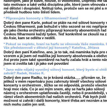
nástrojem, jako je klavít, housle, či violoncello. Dopředu mě tá
tato motivace a také velká disciplina píle, které jsem věnovala 
mé dětstvi i dospivání. Nelituji toho, protože sen se mi plní a
předávát hudbou toto štěstí lidem.
* Připravujete koncerty s filharmoniemi? Karel
Dobrý den pane Karle, pokud se ptáte na mé sólové koncerty 
Českou filharmonii, pak bohužel v této sezoně se nic nepřipra
ale jako členka orchestru pžipravuji koncerty abonentních řad
Českou filharmonii každý tyden. Teď konkrétně se zkouší na z
do Asie, kam se odléta v neděli.
* Pokud se nepletu, hraní na harfu se věnovala Vaše maminka. 
Vás představovali v dětství její koncerty? Kateřina, Jihlava
Dobrý den paní Kateřino, ano, je to tak, má maminka byla pro
vzorem a já jsem od malička její koncerty absolvovala a obdiv
Asi proto jsem také spontánně na harfu začala hrát a tento nás
jsem si zvolila tak i já jako své povolání
* Jano máte nějaký vysněný sólový koncert, který byste si chtě
zahrát? Radek, Hradec K.
Dobrý den pane Radku, to je krásná otázka….. přiznám se, že
jelikož v mém repertoáru jsou zahrnuty téměř všechny sólové
koncerty s orchestrem , těžko se mi odpovídá, protože všech
hraji moc ráda. Co je asi mým snem, aby se harfa jako sólový
nástroj s orchestrem uplatňovala častěji, nebo-li pravidelněji, 
rámci všech abonentních řad našich orchestrů. Pak bych jistě
možnost si zahrát i dalši koncerty, které třeba ani neznám a t
nich mohu zatím jen snít.