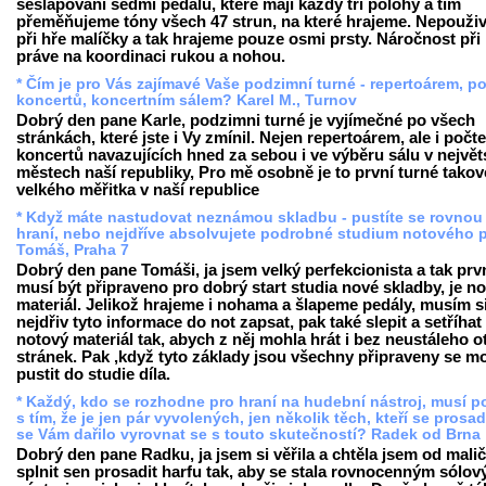
sešlapování sedmi pedálů, které mají každý tři polohy a tím
přeměňujeme tóny všech 47 strun, na které hrajeme. Nepouž
při hře malíčky a tak hrajeme pouze osmi prsty. Náročnost při 
práve na koordinaci rukou a nohou.
* Čím je pro Vás zajímavé Vaše podzimní turné - repertoárem, p
koncertů, koncertním sálem? Karel M., Turnov
Dobrý den pane Karle, podzimni turné je vyjímečné po všech
stránkách, které jste i Vy zmínil. Nejen repertoárem, ale i počt
koncertů navazujících hned za sebou i ve výběru sálu v největ
městech naší republiky, Pro mě osobně je to první turné tako
velkého měřitka v naší republice
* Když máte nastudovat neznámou skladbu - pustíte se rovnou
hraní, nebo nejdříve absolvujete podrobné studium notového 
Tomáš, Praha 7
Dobrý den pane Tomáši, ja jsem velký perfekcionista a tak prv
musí být připraveno pro dobrý start studia nové skladby, je n
materiál. Jelikož hrajeme i nohama a šlapeme pedály, musím s
nejdřiv tyto informace do not zapsat, pak také slepit a setříhat
notový materiál tak, abych z něj mohla hrát i bez neustáleho o
stránek. Pak ,když tyto základy jsou všechny připraveny se m
pustit do studie díla.
* Každý, kdo se rozhodne pro hraní na hudební nástroj, musí po
s tím, že je jen pár vyvolených, jen několik těch, kteří se prosad
se Vám dařilo vyrovnat se s touto skutečností? Radek od Brna
Dobrý den pane Radku, ja jsem si věřila a chtěla jsem od malič
splnit sen prosadit harfu tak, aby se stala rovnocenným sólo