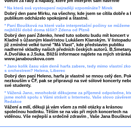
vděčni za rady a nápady, které jim interpret sám navrhne
* Na která svá vystoupení nejraději vzpomínáte? Mirek
Dobrý den pane Mirku, na všechny, kde jsem se cítila dobře a 
publikum odcházelo spokojené a štastné.
* Paní Boušková na které vaše interpretační počiny se můžeme
nejbližší době doma těšit? Zdena od Plzně
Dobrý den paní Zdenko, hned tuto sobotu budu mít koncert v
Kladně s ůžasným klavíristou Lukášem Klanským. V listopadu
již zmíněné velké turné "Má Vlast", kde představim publiku
nadherné skladby našich předních českých autorů. B,Smetany
A.Dvořáka a J.Suka. Bližši informace najdete na mých stránk
www.janabouskova.com
* Jano kolik času vám deně harfa zabere, tedy mimo vlastní zk
s orchestrem? Helena, Liberec
Dobrý den paní Heleno, harfa je vlastně se mnou celý den. Po
nezkouším v ČF, pak se připravuji na své sólové koncerty neb
své studenty.
* Vážená Jano, mnohokrát děkujeme za příjemné odpoledne, kt
jsme mohli spolu s Vámi strávit u Internetu. Vaše slovo závěre
Redakce
Vážení a milí, děkuji já vám všem za milé otázky a krásnou
společnou hodinku. Těším se na vás při mých koncertech na
viděnou. Vše nejlepší a srdečně zdravím , Vaše Jana Bouškov