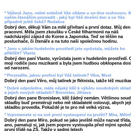
* Vážená Jano, velmi srdečně Vás vítáme u on-line rozhovoru. 
našim čtenářům prozradit - jaký byl Váš dnešní den a co Vás
případně ještě čeká? Redakce
Dobrý den, děkuji Vám za milé přivítaní a první dotaz. Můj den
pracovní. Měla jsem zkoušku v České filharmonii na náš
nadcházející zájezd do Koree a Japonska. Teď se těším na
posluchače, či čtenáře a na tuto naši společnou hodinu.
* Jano v jakém hudebním prostředí jste vyrůstala, můžete ho
přiblížit? Vlasta
Dobrý den paní Vlasto, vyrůstala jsem v hudebním prostředí.
moji rodiče jsou muzikanti a byla jsem hudbou obklopena dos
od narozeni.
* Prozradíte, jakou profesí byl Váš tatínek? Věra, Most
Dobrý den paní Věro, můj tatínek je flétnista, takže též muzika
* Dobré odpoledne, máte nějaký klíč k výběru soudobých sklad
a jejich nových skladeb? Bronislav, Jihlava
Dobrý den pane Bronislave, klíč žádný nemám. Většinou sou
skladby buď premiéruji nebo mě skladatelé oslovuji, abych jej
skladbu provedla. Pokaždé je to pro mě velká výzva.
* Vzpomenete si na své první vystoupení na jevišti? Míra, Mělní
Dobrý den pane Míro, pokud se jako jeviště může nazvat třída
ano, pamatuji si, jak jsem poprev vystoupila před mými spolu
první třídě na ZŠ. Takže v sedmi letech