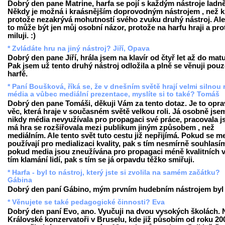
Dobrý den pane Matrine, harfa se pojí s každým nástroje ladně
Někdy je možná i kraásnějším doprovodným nástrojem , než kl
protože nezakrývá mohutností svého zvuku druhý nástroj. Ale
to může být jen můj osobní názor, protože na harfu hraji a prot
miluji. :)
* Zvládáte hru na jiný nástroj? Jiří, Opava
Dobrý den pane Jiří, hrála jsem na klavír od čtyř let až do matu
Pak jsem už tento druhý nástroj odložila a plně se věnuji pou
harfě.
* Paní Boušková, říká se, že v dnešním světě hrají velmi silnou r
média a vůbec mediální prezentace, myslíte si to také? Tomáš
Dobrý den pane Tomáši, děkuji Vám za tento dotaz. Je to opr
věc, která hraje v současném světě velkou roli. Já osobně jse
nikdy média nevyužívala pro propagaci své práce, pracovala j
má hra se rozšiřovala mezi publikum jiným způsobem , než
mediálním. Ale tento svět tuto cestu již nepřijímá. Pokud se m
používají pro medializaci kvality, pak s tím nesmírně souhlasí
pokud media jsou zneužívána pro propagaci méně kvalitních v
tím klamání lidí, pak s tím se já orpavdu těžko smiřuji.
* Harfa - byl to nástroj, který jste si zvolila na samém začátku?
Gábina
Dobrý den paní Gábino, mým prvním hudebním nástrojem byl k
* Věnujete se také pedagogické činnosti? Eva
Dobrý den paní Evo, ano. Vyučuji na dvou vysokých školách. 
Královské konzervatoři v Bruselu, kde již působím od roku 20