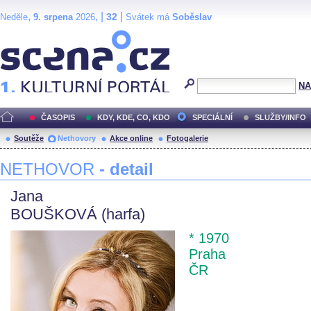
,
, |
|
32
Neděle
9. srpena
2026
Svátek má
Soběslav
Scéna.cz
NA
ČASOPIS
KDY, KDE, CO, KDO
SPECIÁLNÍ
SLUŽBY/INFO
Soutěže
Nethovory
Akce online
Fotogalerie
NETHOVOR
- detail
Jana
BOUŠKOVÁ (harfa)
* 1970
Praha
ČR