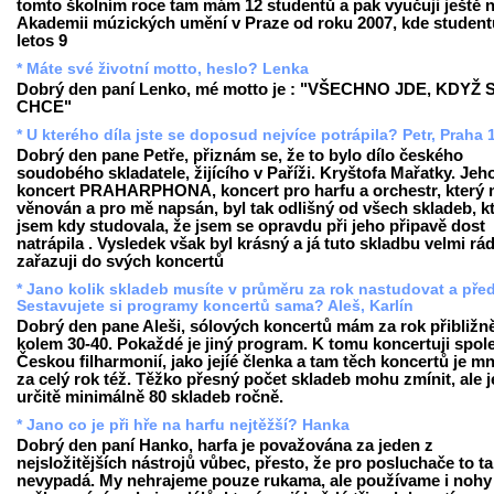
tomto školním roce tam mám 12 studentů a pak vyučuji ještě 
Akademii múzických umění v Praze od roku 2007, kde student
letos 9
* Máte své životní motto, heslo? Lenka
Dobrý den paní Lenko, mé motto je : "VŠECHNO JDE, KDYŽ 
CHCE"
* U kterého díla jste se doposud nejvíce potrápila? Petr, Praha 
Dobrý den pane Petře, přiznám se, že to bylo dílo českého
soudobého skladatele, žijícího v Paříži. Kryštofa Mařatky. Jeh
koncert PRAHARPHONA, koncert pro harfu a orchestr, který m
věnován a pro mě napsán, byl tak odlišný od všech skladeb, k
jsem kdy studovala, že jsem se opravdu při jeho připavě dost
natrápila . Vysledek však byl krásný a já tuto skladbu velmi rá
zařazuji do svých koncertů
* Jano kolik skladeb musíte v průměru za rok nastudovat a pře
Sestavujete si programy koncertů sama? Aleš, Karlín
Dobrý den pane Aleši, sólových koncertů mám za rok přibližn
kolem 30-40. Pokaždé je jiný program. K tomu koncertuji spol
Českou filharmonií, jako jejíé členka a tam těch koncertů je 
za celý rok též. Těžko přesný počet skladeb mohu zmínit, ale j
určitě minimálně 80 skladeb ročně.
* Jano co je při hře na harfu nejtěžší? Hanka
Dobrý den paní Hanko, harfa je považována za jeden z
nejsložitějších nástrojů vůbec, přesto, že pro posluchače to t
nevypadá. My nehrajeme pouze rukama, ale používame i nohy