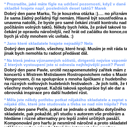
* Prozradíte, jaké máte fígle na udržení pozornosti, když v dané
skladbě hrajete např. posledních deset taktů? Marek
Dobrý den pane Marku, To je kouzelna otázka :)…. no přiznám
že sama žádný pořádný fígl nemám. Hlavně být soustředěna a
unavena natolik, že byste pro samé čekání ztratil kontrolu nad
počítáním volných taktů. Někdy bych řekla, že právě takové to
čekání je opravdu náročnější, než hrát od začátku do konce,c
bych já vždy mnohem víc uvítala. :)
* Jano které skladatele hrajete nejraději? Nela
Dobrý den pani Nelo, všechny, které hraji. Musím je mít ráda t
jinak bych nemohla tu radost předávat dál.
* Na která jména významných sólistů, dirigentů nejvíce vzpomí
Z kterých vystoupení jste si odnesla nejhřejivější pocit? Pavel
Dobrý den pane Pavle, urcitě nezapomenutelný zařitek mám z
koncertů s Mistrem Mstislavem Rostropovichem nebo s Max
Vengerovem, či na spolupráce s mnoha špičkami z hudebního
na různých světových hudebních festivalech . Je jich tolik, že 
všechny mohu vypsat. Každá taková spolupráce byl ale dar a
obrovská inspirace pro další hudební růst.
* Měla jste někdy potřebu potkat nějakého skladatele a zeptat 
nějaké dílo, které jste studovala a třeba se nad ním trápila? Pet
Dobrý den pane Petře, pokud se jednalo o skladbu dotyčného
skladatele, pak pokaždé, při studiu s autorem vše probírám a
hledáme i různé alternativy pro lepší znění určitých pasáží.
Komponování pro harfu je nesmírně náročné a proto skladatel