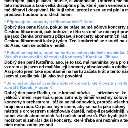
nástrojem, jako je klavít, housle, či violoncello. Dopředu mě tá
tato motivace a také velká disciplina píle, které jsem věnovala 
mé dětstvi i dospivání. Nelituji toho, protože sen se mi plní a
předávát hudbou toto štěstí lidem.
* Připravujete koncerty s filharmoniemi? Karel
Dobrý den pane Karle, pokud se ptáte na mé sólové koncerty 
Českou filharmonii, pak bohužel v této sezoně se nic nepřipra
ale jako členka orchestru pžipravuji koncerty abonentních řad
Českou filharmonii každý tyden. Teď konkrétně se zkouší na z
do Asie, kam se odléta v neděli.
* Pokud se nepletu, hraní na harfu se věnovala Vaše maminka. 
Vás představovali v dětství její koncerty? Kateřina, Jihlava
Dobrý den paní Kateřino, ano, je to tak, má maminka byla pro
vzorem a já jsem od malička její koncerty absolvovala a obdiv
Asi proto jsem také spontánně na harfu začala hrát a tento nás
jsem si zvolila tak i já jako své povolání
* Jano máte nějaký vysněný sólový koncert, který byste si chtě
zahrát? Radek, Hradec K.
Dobrý den pane Radku, to je krásná otázka….. přiznám se, že
jelikož v mém repertoáru jsou zahrnuty téměř všechny sólové
koncerty s orchestrem , těžko se mi odpovídá, protože všech
hraji moc ráda. Co je asi mým snem, aby se harfa jako sólový
nástroj s orchestrem uplatňovala častěji, nebo-li pravidelněji, 
rámci všech abonentních řad našich orchestrů. Pak bych jistě
možnost si zahrát i dalši koncerty, které třeba ani neznám a t
nich mohu zatím jen snít.