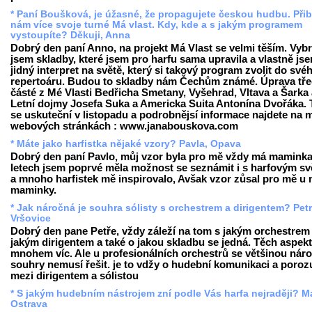
* Paní Boušková, je úžasné, že propagujete českou hudbu. Přib
nám více svoje turné Má vlast. Kdy, kde a s jakým programem
vystoupíte? Děkuji, Anna
Dobrý den paní Anno, na projekt Má Vlast se velmi těším. Vybr
jsem skladby, které jsem pro harfu sama upravila a vlastně js
jidný interpret na světě, který si takový program zvolit do své
repertoáru. Budou to skladby nám Čechům známé. Úprava tř
částé z Mé Vlasti Bedřicha Smetany, Vyšehrad, Vltava a Šarka
Letní dojmy Josefa Suka a Americka Suita Antonína Dvořáka. 
se uskuteční v listopadu a podrobnějsí informace najdete na 
webových stránkách : www.janabouskova.com
* Máte jako harfistka nějaké vzory? Pavla, Opava
Dobrý den paní Pavlo, můj vzor byla pro mě vždy má maminka
letech jsem poprvé měla možnost se seznámit i s harfovým s
a mnoho harfistek mě inspirovalo, Avšak vzor zůsal pro mě u
maminky.
* Jak náročná je souhra sólisty s orchestrem a dirigentem? Petr
Vršovice
Dobrý den pane Petře, vždy záleží na tom s jakým orchestrem 
jakým dirigentem a také o jakou skladbu se jedná. Těch aspekt
mnohem víc. Ale u profesionálních orchestrů se většinou nár
souhry nemusí řešit. je to vdžy o hudební komunikaci a poro
mezi dirigentem a sólistou
* S jakým hudebním nástrojem zní podle Vás harfa nejraději? Ma
Ostrava