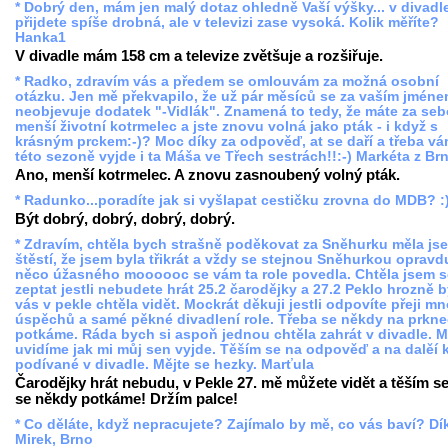
* Dobrý den, mám jen malý dotaz ohledně Vaší výšky... v divadl
přijdete spíše drobná, ale v televizi zase vysoká. Kolik měříte?
Hanka1
V divadle mám 158 cm a televize zvětšuje a rozšiřuje.
* Radko, zdravím vás a předem se omlouvám za možná osobní
otázku. Jen mě překvapilo, že už pár měsíců se za vaším jmén
neobjevuje dodatek "-Vidlák". Znamená to tedy, že máte za se
menší životní kotrmelec a jste znovu volná jako pták - i když s
krásným prckem:-)? Moc díky za odpověď, at se daří a třeba vá
této sezoně vyjde i ta Máša ve Třech sestrách!!:-) Markéta z Br
Ano, menší kotrmelec. A znovu zasnoubený volný pták.
* Radunko...poradíte jak si vyšlapat cestičku zrovna do MDB? :
Být dobrý, dobrý, dobrý, dobrý.
* Zdravím, chtěla bych strašně poděkovat za Sněhurku měla js
štěstí, že jsem byla třikrát a vždy se stejnou Sněhurkou opravd
něco úžasného moooooc se vám ta role povedla. Chtěla jsem s
zeptat jestli nebudete hrát 25.2 čarodějky a 27.2 Peklo hrozně 
vás v pekle chtěla vidět. Mockrát děkuji jestli odpovíte přeji m
úspěchů a samé pěkné divadlení role. Třeba se někdy na prkn
potkáme. Ráda bych si aspoň jednou chtěla zahrát v divadle. 
uvidíme jak mi můj sen vyjde. Těším se na odpověď a na dalěí 
podívané v divadle. Mějte se hezky. Marťula
Čarodějky hrát nebudu, v Pekle 27. mě můžete vidět a těším se
se někdy potkáme! Držím palce!
* Co děláte, když nepracujete? Zajímalo by mě, co vás baví? Dí
Mirek, Brno