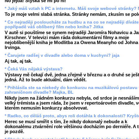
No jejda! Stýská se mi po ní!
* Jaký máš vztah k PC a internetu. Máš svoje webové stránky? 
To je moje velmi slabá stránka. Stránky nemám, zkusím se pole
* Co nejraději posloucháte za hudbu a na co se nejraději díváte
popřípadě váš oblíbený film nebo kniha? Jitka
V autě si pouštíme se synem nejraději Jaromíra Nohavicu a J
Kirschner. V televizi mám ráda dokumentární filmy a moje
nejoblíbenější kniha je Modlitba za Owena Meanyho od Johna
Irvinga.
* Čarujete radšej v divadle alebo doma v kuchyni? jaja
Aj tak, aj tak.
* Čeká Vás nějaká výstava?
Výstavy mě čekají dvě, jedna zřejmě v březnu a o druhé se ješ
jedná. Až to bude aktuální, dám vědět.
* Prihlásila ste sa niekedy do konkurzu na muzikálovú postavu
zahraničnom divadle? Majka, BL
Nikdy jsem na žádném konkurzu nebyla, od srdce je nesnáším
velký trémista a jsem ráda, že jsem v repertoárovém divadle, v
kterém nemusím konkurzy absolvovat.
* Radko, co děláš proto, abys roli dotáhla k dokonalosti? Kryšt
Herec se musí smířit s tím, že nikdy dokonalý nebude a k
dokonalému ztvárnění role většinou docházím po derniéře. A 
je pozdě.