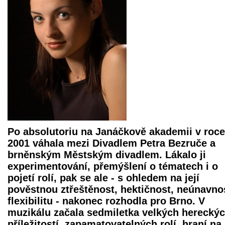
Po absolutoriu na Janáčkově akademii v roce
2001 váhala mezi Divadlem Petra Bezruče a
brněnským Městským divadlem. Lákalo ji
experimentování, přemýšlení o tématech i o
pojetí rolí, pak se ale - s ohledem na její
pověstnou ztřeštěnost, hektičnost, neúnavno
flexibilitu - nakonec rozhodla pro Brno. V
muzikálu začala sedmiletka velkých herecký
příležitostí, zapamatovatelných rolí, hraní na