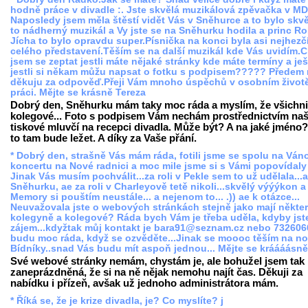
hodně práce v divadle :. Jste skvělá muzikálová zpěvačka v MD
Naposledy jsem měla štěstí vidět Vás v Sněhurce a to bylo skvě
to nádherný muzikál a Vy jste se na Sněhurku hodila a princ Ro
Jícha to bylo opravdu super.Písnička na konci byla asi nejhezčí
celého představení.Těším se na další muzikál kde Vás uvidím.C
jsem se zeptat jestli máte nějaké stránky kde máte termíny a ješ
jestli si někam můžu napsat o fotku s podpisem????? Předem
děkuju za odpověď.Přeji Vám mnoho úspěchů v osobním životě
práci. Mějte se krásně Tereza
Dobrý den, Sněhurku mám taky moc ráda a myslím, že všichni
kolegové... Foto s podpisem Vám nechám prostřednictvím naš
tiskové mluvčí na recepci divadla. Může být? A na jaké jméno?
to tam bude ležet. A díky za Vaše přání.
* Dobrý den, strašně Vás mám ráda, fotili jsme se spolu na Vá
koncertu na Nové radnici a moc mile jsme si s Vámi popovídaly 
Jinak Vás musím pochválit...za roli v Pekle sem to už udělala...a
Sněhurku, ae za roli v Charleyově tetě nikoli...skvělý výýýkon a
Memory si pouštím neustále... a nejenom to... .)) ae k otázce...
Neuvažovala jste o webových stránkách stejně jako mají někte
kolegyně a kolegové? Ráda bych Vám je třeba uděla, kdyby jst
zájem...kdyžtak můj kontakt je bara91@seznam.cz nebo 732606
budu moc ráda, když se ozvěděte...Jinak se moooc těším na n
Bídníky..snad Vás budu mít aspoň jednou... Mějte se kráááásně 
Své webové stránky nemám, chystám je, ale bohužel jsem tak
zaneprázdněná, že si na ně nějak nemohu najít čas. Děkuji za
nabídku i přízeň, avšak už jednoho administrátora mám.
* Říká se, že je krize divadla, je? Co myslíte? j