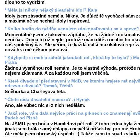
dlouho to vydržím.
* Měla jsi někdy nějaký divadelní idol? Kala
Idoly jsem zásadně neměla. Nikdy. Je důležité vycházet sám z
a maximálně se nechat idoly inspirovat.
* Koľko hodín do týždňa venujete zdokonaľovaniu sa v speve? 
Momentálně jsem v takovém zápřahu, že na žádné zdokonalo
není čas. Doma to už nejde, protože mám dítě a nechci ho okr
náš společný čas. Ale věřím, že každá další muzikálová repríz
nová hra mě někam posouvá.
* Kdybyste si mohla zahrát jakoukoli roli, která by to byla? ) Mar
Praha
Žádnou vysněnou roli nemám. Je to vlastně výhoda, protože n
nejsem zklamaná. A za každou roli jsem vděčná.
* Které divadelní představení v MdB, ve kterém hrajete má nejvě
odezvou diváků? Tomáš, Třebíč
Sněhurka a Charleyova teta.
* Čtete ráda divadelní recenze? .) Hynek
Ano, ale vůbec nic si z nich nedělám.
* Jaká role, vám dala nejvíce práci na prknech co znamenají sv
Radek od Plzně
Na JAMU jsem hrála v Hamletovi pět rolí. Z toho jedna byla že
jinak jsem hrála samý chlapy a největší oříšek byl pro mě Hrob
Ale měla jsem obrovský úspěch. :) Takže jsem to snad zvládla.