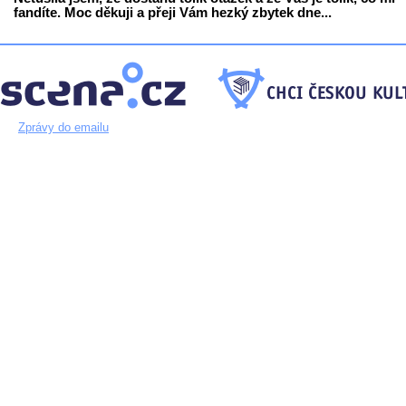
fandíte. Moc děkuji a přeji Vám hezký zbytek dne...
Zprávy do emailu