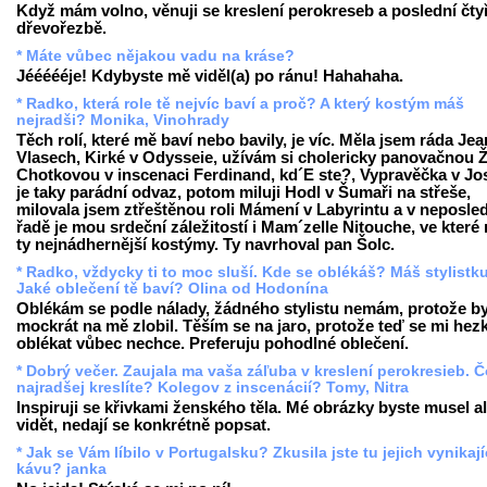
Když mám volno, věnuji se kreslení perokreseb a poslední čtyř
dřevořezbě.
* Máte vůbec nějakou vadu na kráse?
Jéééééje! Kdybyste mě viděl(a) po ránu! Hahahaha.
* Radko, která role tě nejvíc baví a proč? A který kostým máš
nejradši? Monika, Vinohrady
Těch rolí, které mě baví nebo bavily, je víc. Měla jsem ráda Jea
Vlasech, Kirké v Odysseie, užívám si cholericky panovačnou Ž
Chotkovou v inscenaci Ferdinand, kd´E ste?, Vypravěčka v Jo
je taky parádní odvaz, potom miluji Hodl v Šumaři na střeše,
milovala jsem ztřeštěnou roli Mámení v Labyrintu a v neposle
řadě je mou srdeční záležitostí i Mam´zelle Nitouche, ve kter
ty nejnádhernější kostýmy. Ty navrhoval pan Šolc.
* Radko, vždycky ti to moc sluší. Kde se oblékáš? Máš stylistk
Jaké oblečení tě baví? Olina od Hodonína
Oblékám se podle nálady, žádného stylistu nemám, protože by
mockrát na mě zlobil. Těším se na jaro, protože teď se mi hez
oblékat vůbec nechce. Preferuju pohodlné oblečení.
* Dobrý večer. Zaujala ma vaša záľuba v kreslení perokresieb. 
najradšej kreslíte? Kolegov z inscenácií? Tomy, Nitra
Inspiruji se křivkami ženského těla. Mé obrázky byste musel al
vidět, nedají se konkrétně popsat.
* Jak se Vám líbilo v Portugalsku? Zkusila jste tu jejich vynikají
kávu? janka