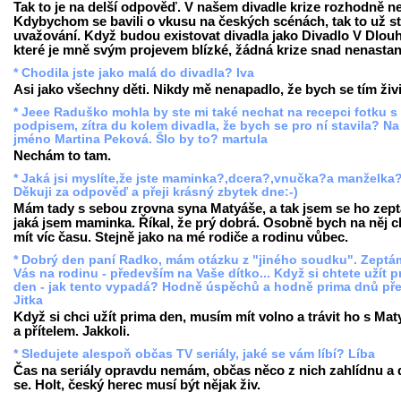
Tak to je na delší odpověď. V našem divadle krize rozhodně ne
Kdybychom se bavili o vkusu na českých scénách, tak to už st
uvažování. Když budou existovat divadla jako Divadlo V Dlouh
které je mně svým projevem blízké, žádná krize snad nenastan
* Chodila jste jako malá do divadla? Iva
Asi jako všechny děti. Nikdy mě nenapadlo, že bych se tím živi
* Jeee Raduško mohla by ste mi také nechat na recepci fotku s
podpisem, zítra du kolem divadla, že bych se pro ní stavila? Na
jméno Martina Peková. Šlo by to? martula
Nechám to tam.
* Jaká jsi myslíte,že jste maminka?,dcera?,vnučka?a manželka
Děkuji za odpověď a přeji krásný zbytek dne:-)
Mám tady s sebou zrovna syna Matyáše, a tak jsem se ho zept
jaká jsem maminka. Říkal, že prý dobrá. Osobně bych na něj c
mít víc času. Stejně jako na mé rodiče a rodinu vůbec.
* Dobrý den paní Radko, mám otázku z "jiného soudku". Zeptá
Vás na rodinu - především na Vaše dítko... Když si chtete užít p
den - jak tento vypadá? Hodně úspěchů a hodně prima dnů pře
Jitka
Když si chci užít prima den, musím mít volno a trávit ho s Ma
a přítelem. Jakkoli.
* Sledujete alespoň občas TV seriály, jaké se vám líbí? Líba
Čas na seriály opravdu nemám, občas něco z nich zahlídnu a
se. Holt, český herec musí být nějak živ.