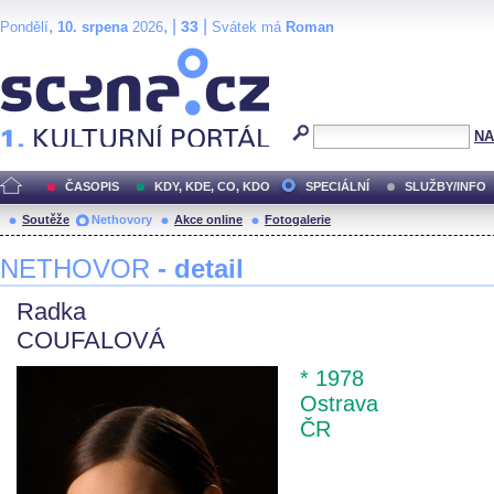
,
, |
|
33
Pondělí
10. srpena
2026
Svátek má
Roman
Scéna.cz
NA
ČASOPIS
KDY, KDE, CO, KDO
SPECIÁLNÍ
SLUŽBY/INFO
Soutěže
Nethovory
Akce online
Fotogalerie
NETHOVOR
- detail
Radka
COUFALOVÁ
* 1978
Ostrava
ČR