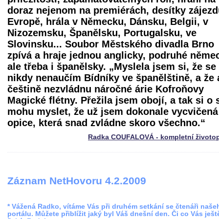
doraz nejenom na premiérách, desítky zájezd
Evropě, hrála v Německu, Dánsku, Belgii, v
Nizozemsku, Španělsku, Portugalsku, ve
Slovinsku... Soubor Městského divadla Brno
zpívá a hraje jednou anglicky, podruhé něme
ale třeba i španělsky. „Myslela jsem si, že se
nikdy nenaučím Bídníky ve španělštině, a že 
češtině nezvládnu náročné árie Kofroňovy
Magické flétny. Přežila jsem obojí, a tak si o
mohu myslet, že už jsem dokonale vycvičená
opice, která snad zvládne skoro všechno.“
Radka COUFALOVÁ - kompletní životop
Záznam NetHovoru 4.2.2009
* Vážená Radko, vítáme Vás při druhém setkání se čtenáři naše
portálu. Můžete přiblížit jaký byl Váš dnešní den. Či co Vás ješt