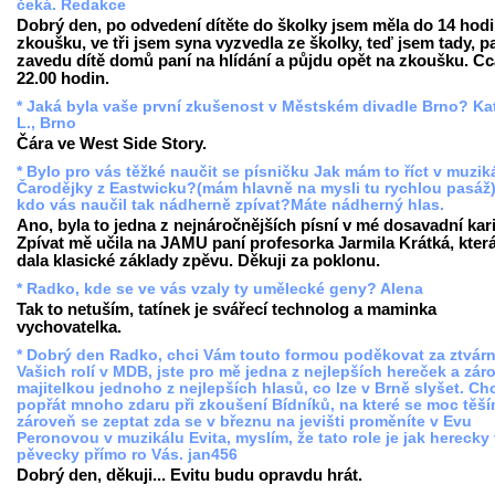
čeká. Redakce
Dobrý den, po odvedení dítěte do školky jsem měla do 14 hod
zkoušku, ve tři jsem syna vyzvedla ze školky, teď jsem tady, p
zavedu dítě domů paní na hlídání a půjdu opět na zkoušku. C
22.00 hodin.
* Jaká byla vaše první zkušenost v Městském divadle Brno? Ka
L., Brno
Čára ve West Side Story.
* Bylo pro vás těžké naučit se písničku Jak mám to říct v muzik
Čarodějky z Eastwicku?(mám hlavně na mysli tu rychlou pasáž)
kdo vás naučil tak nádherně zpívat?Máte nádherný hlas.
Ano, byla to jedna z nejnáročnějších písní v mé dosavadní kari
Zpívat mě učila na JAMU paní profesorka Jarmila Krátká, kter
dala klasické základy zpěvu. Děkuji za poklonu.
* Radko, kde se ve vás vzaly ty umělecké geny? Alena
Tak to netuším, tatínek je svářecí technolog a maminka
vychovatelka.
* Dobrý den Radko, chci Vám touto formou poděkovat za ztvár
Vašich rolí v MDB, jste pro mě jedna z nejlepších hereček a zár
majitelkou jednoho z nejlepších hlasů, co lze v Brně slyšet. Ch
popřát mnoho zdaru při zkoušení Bídníků, na které se moc těší
zároveň se zeptat zda se v březnu na jevišti proměníte v Evu
Peronovou v muzikálu Evita, myslím, že tato role je jak herecky 
pěvecky přímo ro Vás. jan456
Dobrý den, děkuji... Evitu budu opravdu hrát.