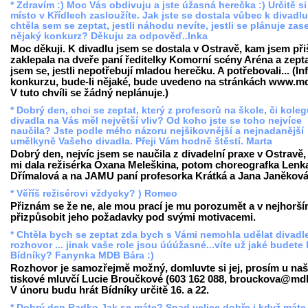
* Zdravím :) Moc Vás obdivuju a jste úžasná herečka :) Určitě si
místo v Křídlech zasloužíte. Jak jste se dostala vůbec k divadl
chtěla sem se zeptat, jestli náhodu nevíte, jestli se plánuje zas
nějaký konkurz? Děkuju za odpověď..Inka
Moc děkuji. K divadlu jsem se dostala v Ostravě, kam jsem při
zaklepala na dveře paní ředitelky Komorní scény Aréna a zept
jsem se, jestli nepotřebují mladou herečku. A potřebovali... (In
konkurzu, bude-li nějaké, bude uvedeno na stránkách www.md
V tuto chvíli se žádný neplánuje.)
* Dobrý den, chci se zeptat, který z profesorů na škole, či koleg
divadla na Vás měl největší vliv? Od koho jste se toho nejvíce
naučila? Jste podle mého názoru nejšikovnější a nejnadanější
umělkyně Vašeho divadla. Přeji Vám hodně štěstí. Marta
Dobrý den, nejvíc jsem se naučila z divadelní praxe v Ostravě,
mi dala režisérka Oxana Meleškina, potom choreografka Lenk
Dřímalová a na JAMU paní profesorka Krátká a Jana Janěková
* Věříš režisérovi vždycky? ) Romeo
Přiznám se že ne, ale mou prací je mu porozumět a v nejhorším
přizpůsobit jeho požadavky pod svými motivacemi.
* Chtěla bych se zeptat zda bych s Vámi nemohla udělat divadl
rozhovor ... jinak vaše role jsou úúúžasné...víte už jaké budete 
Bídníky? Fanynka MDB Bára :)
Rozhovor je samozřejmě možný, domluvte si jej, prosím u naš
tiskové mluvčí Lucie Broučkové (603 162 088, brouckova@mdb
V únoru budu hrát Bídníky určitě 16. a 22.
* Dobrý den Radko.Jak se máte? Snad velice dobře i když máte 