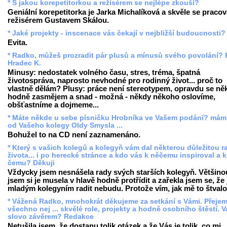
* S jakou korepetitorkou a režisérem se nejlépe zkouší?
Geniální korepetitorka je Jarka Michalíková a skvěle se pracov
režisérem Gustavem Skálou.
* Jaké projekty - inscenace vás čekají v nejbližší budoucnosti?
Evita.
* Radko, můžeš prozradit pár plusů a mínusů svého povolání? P
Hradec K.
Minusy: nedostatek volného času, stres, tréma, špatná
životospráva, naprosto nevhodné pro rodinný život... proč to
vlastně dělám? Plusy: práce není stereotypem, opravdu se ně
hodně zasmějem a snad - možná - někdy někoho oslovíme,
obšťastníme a dojmeme...
* Máte někde u sebe písničku Hrobníka ve Vašem podání? mám 
od Vašeho kolegy Oldy Smysla ...
Bohužel to na CD není zaznamenáno.
* Který s vašich kolegů a kolegyň vám dal některou důležitou 
života... i po herecké stránce a kdo vás k něčemu inspiroval a k
čemu? Děkuji
Vždycky jsem nesnášela rady svých starších kolegyň. Většino
jsem si je musela v hlavě hodně protřídit a zařekla jsem se, že 
mladým kolegyním radit nebudu. Protože vím, jak mě to štvalo
* Vážená Radko, mnohokrát děkujeme za setkání s Vámi. Přeje
všechno nej ... skvělé role, projekty a hodně osobního štěstí. 
slovo závěrem? Redakce
Netušila jsem, že dostanu tolik otázek a že Vás je tolik, co mi