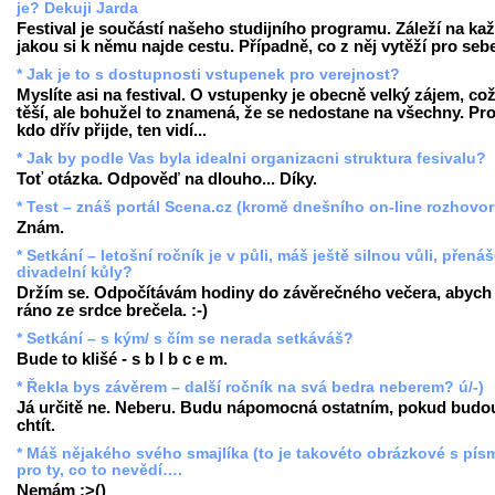
je? Dekuji Jarda
Festival je součástí našeho studijního programu. Záleží na ka
jakou si k němu najde cestu. Případně, co z něj vytěží pro seb
* Jak je to s dostupnosti vstupenek pro verejnost?
Myslíte asi na festival. O vstupenky je obecně velký zájem, co
těší, ale bohužel to znamená, že se nedostane na všechny. Pr
kdo dřív přijde, ten vidí...
* Jak by podle Vas byla idealni organizacni struktura fesivalu?
Toť otázka. Odpověď na dlouho... Díky.
* Test – znáš portál Scena.cz (kromě dnešního on-line rozhovo
Znám.
* Setkání – letošní ročník je v půli, máš ještě silnou vůli, přenáš
divadelní kůly?
Držím se. Odpočítávám hodiny do závěrečného večera, abych
ráno ze srdce brečela. :-)
* Setkání – s kým/ s čím se nerada setkáváš?
Bude to klišé - s b l b c e m.
* Řekla bys závěrem – další ročník na svá bedra neberem? ú/-)
Já určitě ne. Neberu. Budu nápomocná ostatním, pokud budo
chtít.
* Máš nějakého svého smajlíka (to je takovéto obrázkové s pís
pro ty, co to nevědí….
Nemám :>()