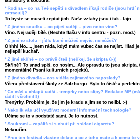
labradory a kocoura.
* Rodina – co na Tvé sepětí s divadlem říkají rodiče (jsou hrdí 
zatracují)?
To byste se museli zeptat jich. Naše vztahy jsou i tak - fajn.
* Z jiného soudku – co piješ raději – pivo nebo víno?
Víno. Nejraději bílé. (Nechte flašu v info centru - pozn. mod.)
* Z jiného stolu – jídlo které můžeš nejvíc, nemůžeš?
Ohhh! No...., jsem ráda, když mám vůbec čas se najíst. Hlad je
nejlepší kuchař.
* Z jiné skříně – co právě čteš (neříkej, že skripta ú-))
Skříně? To snad spíš, co nosím... Ale opravdu to jsou skripta,
momentálně Psaní kulturních projektů.
* Z jiného divadla – cos viděla zajímavého naposledy?
Včera představení školy ze Salzburgu. Bylo to čisté a perfektn
* Co máš u chlapů radši - trenýrky nebo slipy? Redakce MP (m
rádi!! všichni!!!)
Trenýrky. Problém je, že jim je kradu a jim se to nelíbí. :-)
* Nakolik vás učí využívat moderní informační technologie?
Učíme se to v podstatě sami. Je to nutnost.
* Soukromí – zapálíš si s chutí při snídani cigaretu?
Nekouřím.
* Proc ten festival vlastne delate a co z toho mate a k cemu to 