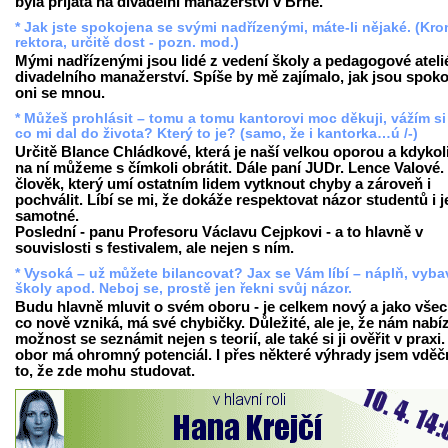
byla přijata na divadelní manažerství v Brně.
* Jak jste spokojena se svými nadřízenými, máte-li nějaké. (Kr
rektora, určitě dost - pozn. mod.)
Mými nadřízenými jsou lidé z vedení školy a pedagogové ateli
divadelního manažerství. Spíše by mě zajímalo, jak jsou spoko
oni se mnou.
* Můžeš prohlásit – tomu a tomu kantorovi moc děkuji, vážím si
co mi dal do života? Který to je? (samo, že i kantorka…ú /-)
Určitě Blance Chládkové, která je naší velkou oporou a kdykol
na ní můžeme s čímkoli obrátit. Dále paní JUDr. Lence Valové. 
člověk, který umí ostatním lidem vytknout chyby a zároveň i
pochválit. Líbí se mi, že dokáže respektovat názor studentů i j
samotné.
Poslední - panu Profesoru Václavu Cejpkovi - a to hlavně v
souvislosti s festivalem, ale nejen s ním.
* Vysoká – už můžete bilancovat? Jax se Vám líbí – náplň, vyba
školy apod. Neboj se, prostě jen řekni svůj názor.
Budu hlavně mluvit o svém oboru - je celkem nový a jako vše
co nově vzniká, má své chybičky. Důležité, ale je, že nám nabíz
možnost se seznámit nejen s teorií, ale také si ji ověřit v praxi
obor má ohromný potenciál. I přes některé výhrady jsem vděč
to, že zde mohu studovat.