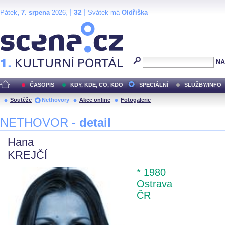
,
, |
|
32
Pátek
7. srpena
2026
Svátek má
Oldřiška
Scéna.cz
NA
ČASOPIS
KDY, KDE, CO, KDO
SPECIÁLNÍ
SLUŽBY/INFO
Soutěže
Nethovory
Akce online
Fotogalerie
NETHOVOR
- detail
Hana
KREJČÍ
* 1980
Ostrava
ČR