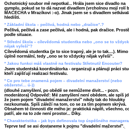
Ochotnický soubor mě nepotkal... Hrála jsem sice divadlo na
gymplu, pokud se to dá nazvat divadlem (vrcholnou mojí rolí b
MACECHA v Mrazíkovi :-o). Jinak jsem se s divadlem setkával
hledišti.
* Základní škola – pečlivá, hodná nebo „dračice“.?
Pečlivá, pečlivá a zase pečlivá, ale i hodná, pak dračice. Prost
podle situace.
* Střední škola – cílevědomá studentka nebo „ono se to vždyc
nějak vyřeší“?
Cílevědomá studentka (je to sice trapný, ale je to tak....). Mimo
úplně normální, tedy „ono se to vždycky nějak vyřeší“.
* Jakou funkci máš vlastně na festivalu Střetnutí/ Encouter?
Jsem studentská koordinátorka - organizuji a plánuji práci st
kteří zajišťují realizaci festivalu.
* Co pro tebe znamená pojem – divadelní manažerství (nebo
obžerství… ú-))
(dlouhé zamyšlení, po obědě se nemůžeme divit... - pozn.
moderátora) Odpověď: Mé zamyšlení není obědem, ale spíš jde
že jsem pojem "divadelní manažerství" nikdy tak do hloubky
nezkoumala. Spíš záleží na tom, co se za tím pojmem skrývá.
Obsahem té činnosti dle mého je: praktická náplň, všechno, c
patří, ale na to zde není prostor... Díky.
* Charakteristika – jak bys definovala top úspěšného managera
Teprve teď se asi dostaneme k pojmu "divadelní mažerství".