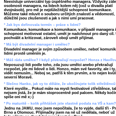
Neexistuje univerzální typ úspěšného managera. Vždycky zále
osobnosti managera, na lidech kolem něj (což u divadla platí
dvojnásob), pro mě je nejdůležitější schopnost komunikace.
Můžeme také mluvit o souboru určitých znalostí a vědomostí,
důležité jsou zkušenosti a jak s nimi umí pracovat.
* Jak bys definovala termín – práce s lidmi?
Komunikace, komunikace a komunikace, v případě managera i
schopnost motivovat ostatní, umět je nadchnout pro daný cíl.
pochválit a kritizovat, zároveň obojí umět přijímat.
* Má být divadelní manager i umělec?
Divadelní manager je svým způsobem umělec, neboť komunik
lidmi prostě uměním je.
* Máš ráda umělce? I když překračují rozpočet? Honza z Havířo
Neposuzuji lidi podle toho, zda jsou umělci anebo překračují
rozpočet, jde mi lidově o lidi. Honzo, mám své favority, ale i ty,
vidět nemusím... Neboj se, patříš k těm prvním, a to nejen kvůl
severní Moravě.
* Slečno Hanko, jak vy to děláte, že ukočírujete tolik střeštěnc
Které myslíte... Pokud máte na mysli festivalové ztřeštěnce, ta
nejsem jistá, že je mám stoprocentně pod palcem. Někdy kočír
spíše oni mě x;-)
* Po maturitě – kolik přihlášek jste vlastně podala na VŠ a kam?
Jednu na JAMU, moc jsem nepočítala, že to vyjde, další tři - P
Brno a Olomouc. Přijímačky jsem na ně už nedělala, neboť už