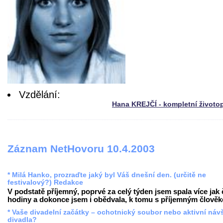
Vzdělání:
Hana KREJČÍ - kompletní životo
Záznam NetHovoru 10.4.2003
* Milá Hanko, prozraďte jaký byl Váš dnešní den. (určitě ne
festivalový?) Redakce
V podstatě příjemný, poprvé za celý týden jsem spala více jak 
hodiny a dokonce jsem i obědvala, k tomu s příjemným člověke
* Vaše divadelní začátky – ochotnický soubor nebo aktivní náv
divadla?