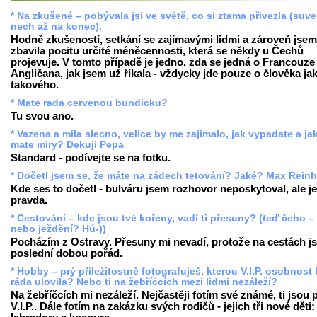
* Na zkušené – pobývala jsi ve světě, co si ztama přivezla (suv
nech až na konec).
Hodně zkušeností, setkání se zajímavými lidmi a zároveň jsem
zbavila pocitu určité méněcennosti, která se někdy u Čechů
projevuje. V tomto případě je jedno, zda se jedná o Francouze 
Angličana, jak jsem už říkala - vždycky jde pouze o člověka ja
takového.
* Mate rada cervenou bundicku?
Tu svou ano.
* Vazena a mila slecno, velice by me zajimalo, jak vypadate a ja
mate miry? Dekuji Pepa
Standard - podívejte se na fotku.
* Dočetl jsem se, že máte na zádech tetování? Jaké? Max Reinh
Kde ses to dočetl - bulváru jsem rozhovor neposkytoval, ale je
pravda.
* Cestování – kde jsou tvé kořeny, vadí ti přesuny? (teď čeho –
nebo ježdění? Hú-))
Pocházím z Ostravy. Přesuny mi nevadí, protože na cestách j
poslední dobou pořád.
* Hobby – prý příležitostně fotografuješ, kterou V.I.P. osobnost
ráda ulovila? Nebo ti na žebříčcích mezi lidmi nezáleží?
Na žebříčcích mi nezáleží. Nejčastěji fotím své známé, ti jsou
V.I.P.. Dále fotím na zakázku svých rodičů - jejich tři nové děti: