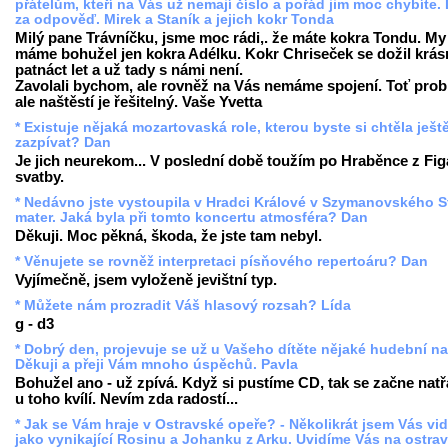
přátelům, kteří na Vás už nemají číslo a pořád jim moc chybíte. 
za odpověď. Mirek a Staník a jejich kokr Tonda
Milý pane Trávníčku, jsme moc rádi,. že máte kokra Tondu. My
máme bohužel jen kokra Adélku. Kokr Chriseček se dožil krá
patnáct let a už tady s námi není.
Zavolali bychom, ale rovněž na Vás nemáme spojení. Toť prob
ale naštěstí je řešitelný. Vaše Yvetta
* Existuje nějaká mozartovaská role, kterou byste si chtěla ješt
zazpívat? Dan
Je jich neurekom... V poslední době toužím po Hraběnce z Fi
svatby.
* Nedávno jste vystoupila v Hradci Králové v Szymanovského S
mater. Jaká byla při tomto koncertu atmosféra? Dan
Děkuji. Moc pěkná, škoda, že jste tam nebyl.
* Věnujete se rovněž interpretaci písňového repertoáru? Dan
Vyjímečně, jsem vyloženě jevištní typ.
* Můžete nám prozradit Váš hlasový rozsah? Lída
g - d3
* Dobrý den, projevuje se už u Vašeho dítěte nějaké hudební n
Děkuji a přeji Vám mnoho úspěchů. Pavla
Bohužel ano - už zpívá. Když si pustíme CD, tak se začne natř
u toho kvílí. Nevím zda radostí...
* Jak se Vám hraje v Ostravské opeře? - Několikrát jsem Vás vid
jako vynikající Rosinu a Johanku z Arku. Uvidíme Vás na ostra