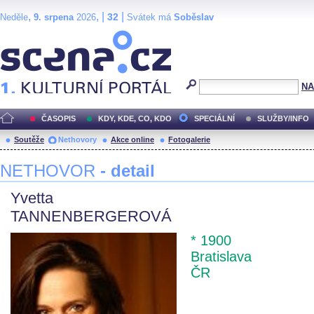
,
, |
|
32
Neděle
9. srpena
2026
Svátek má
Soběslav
Scéna.cz
NA
ČASOPIS
KDY, KDE, CO, KDO
SPECIÁLNÍ
SLUŽBY/INFO
Soutěže
Nethovory
Akce online
Fotogalerie
NETHOVOR
- detail
Yvetta
TANNENBERGEROVÁ
* 1900
Bratislava
ČR