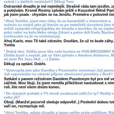
scéně i v dalších sezónách? Děkuji Tom
Ostravské divadlo je mé nejmilejší. Strašně ráda tam jezdím, 
a pobývám. Kromě Rosiny zpívám ještě v Kouzelné flétně Pam
jak jsem psala - chystám se na Jenůfu. Premiéra v polovině če
* Ahoj Yvettko, jsem moc ráda, že se kamarádíš s internetem a
scénou.cz stejně jako já.Vracím se po mateřské dovolené (ten 
určitě vymyslel chlap!)zpátky do divadla a doufám, že se sejde
práci nebo na kafe.Nebo oboje.Zdraví a palce drží Karla Štaube
(omlouvám se,že se nedotazuju)
Ahoj Karlo, moc Tě také zdravím. Doufám, že už to bude záhy.
Yvetta
* Dobrý den. Viděla jsem Vás cobi hostna ve VIVA BROADWAY 
Chtěla bych s eoptat, jak se Vám zpívalo s Alenkou Atalovou. 
mi duet Pie Jesu líbil... :-) Žabka
Děkuji za optání. Dobře.
* Vystoupila jste jako Karolka v Poutneyho inscenaci Její pasto
Jak vzpomínáte na období příprav slavnostní premiéry v Brně?
Setkání s panem režisérem Davidem Pountneym byl pro mě ve
zážitek. Moc lituji, že jsem neměla příležitost nastudovat s ním
roli. Ale není všem dnům konec.
* Do různých pořadů v TV chodí osobnosti vařit.Co ty? Raději v
nebo jíš?
Obojí. (Manžel pozorně sleduje odpověď..) Poslední dobou tot
vaří on, rozmazluje mě.
* Ahoj Yvettko, miluju divadlo a tanec celým svým srdíčkem. R