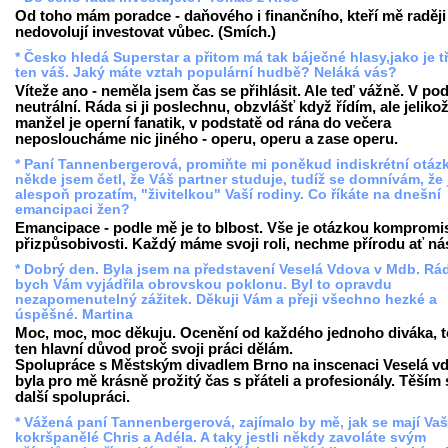
Od toho mám poradce - daňového i finančního, kteří mě raději
nedovolují investovat vůbec. (Smích.)
* Česko hledá Superstar a přitom má tak báječné hlasy,jako je t
ten váš. Jaký máte vztah populární hudbě? Neláká vás?
Víteže ano - neměla jsem čas se přihlásit. Ale teď vážně. V po
neutrální. Ráda si ji poslechnu, obzvlášť když řídím, ale jeliko
manžel je operní fanatik, v podstatě od rána do večera
neposloucháme nic jiného - operu, operu a zase operu.
* Paní Tannenbergerová, promiňte mi poněkud indiskrétní otáz
někde jsem četl, že Váš partner studuje, tudíž se domnívám, že 
alespoň prozatím, "živitelkou" Vaší rodiny. Co říkáte na dnešní
emancipaci žen?
Emancipace - podle mě je to blbost. Vše je otázkou kompromi
přizpůsobivosti. Každý máme svoji roli, nechme přírodu ať nás
* Dobrý den. Byla jsem na představení Veselá Vdova v Mdb. Rá
bych Vám vyjádřila obrovskou poklonu. Byl to opravdu
nezapomenutelný zážitek. Děkuji Vám a přeji všechno hezké a
úspěšné. Martina
Moc, moc, moc děkuju. Ocenění od každého jednoho diváka, t
ten hlavní důvod proč svoji práci dělám.
Spolupráce s Městským divadlem Brno na inscenaci Veselá v
byla pro mě krásně prožitý čas s přáteli a profesionály. Těším 
další spolupráci.
* Vážená paní Tannenbergerová, zajímalo by mě, jak se mají Vaš
kokršpanělé Chris a Adéla. A taky jestli někdy zavoláte svým