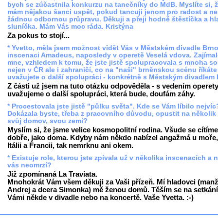
bych se zúčastnila konkurzu na tanečníky do MdB. Myslíte si, 
mám nějakou šanci uspět, pokud tancuji jenom pro radost a 
žádnou odbornou průpravu. Děkuji a přeji hodně štěstíčka a h
sluníčka. Mám Vás moc ráda. Kristýna
Za pokus to stojí...
* Yvetto, měla jsem možnost vidět Vás v Městském divadle Brno
inscenaci Amadeus, naposledy v operetě Veselá vdova. Zajíma
mne, vzhledem k tomu, že jste jistě spolupracovala s mnoha s
nejen v ČR ale i zahraničí, co na "naši" brněnskou scénu říkáte
uvažujete o další spolupráci - konkrétně s Městským divadlem
Z části už jsem na tuto otázku odpověděla - s vedením operet
uvažujeme o další spolupráci, která bude, doufám záhy.
* Procestovala jste jistě "půlku světa". Kde se Vám líbilo nejvíc
Dokázala byste, třeba z pracovního důvodu, opustit na několik 
svůj domov, svou zemi?
Myslím si, že jsme velice kosmopolitní rodina. Všude se cítíme
dobře, jako doma. Kdyby nám někdo nabízel angažmá u moře,
Itálii a Francii, tak nemrknu ani okem.
* Existuje role, kterou jste zpívala už v několika inscenacích a 
vás neomrzí?
Již zpomínaná La Traviata.
Mnohokrát Vám všem děkuji za Vaši přízeň. Mí hladovci (manž
Andrej a dcera Simonka) mě ženou domů. Těším se na setkání
Vámi někde v divadle nebo na koncertě. Vaše Yvetta. :-)