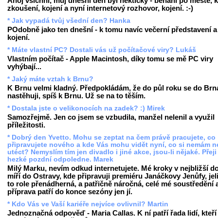
Ahoj všichni, můj dnešní den byl hektický - běhání po městě, k
zkoušení, kojení a nyní internetový rozhovor, kojení. :-)
* Jak vypadá tvůj všední den? Hanka
POdobně jako ten dnešní - k tomu navíc večerní představení a
kojení.
* Máte vlastní PC? Dostali vás už počítačové viry? Lukáš
Vlastním počítač - Apple Macintosh, díky tomu se mě PC viry
vyhýbají...
* Jaký máte vztah k Brnu?
K Brnu velmi kladný. Předpokládám, že do půl roku se do Brn
nastěhuji, spíš k Brnu. Už se na to těším.
* Dostala jste o velikonocích na zadek? :) Mirek
Samozřejmě. Jen co jsem se vzbudila, manžel nelenil a využil
příležitosti.
* Dobrý den Yvetto. Mohu se zeptat na čem právě pracujete, co
připravujete nového a kde Vás mohu vidět nyní, co si nemám n
utéct? Nemyslím tím jen divadlo i jiné akce, jsou-li nějaké. Přej
hezké pozdní odpoledne. Marek
Milý Marku, nevím odkud internetujete. Mé kroky v nejbližší d
míří do Ostravy, kde připravuji premiéru Janáčkovy
Jenůfy
, je
to role přenádherná, a patřičně náročná, celé mé soustředění 
příprava patří do konce sezóny jen jí.
* Kdo Vás ve Vaší kariéře nejvíce ovlivnil? Martin
Jednoznačná odpověď - Maria Callas. K ní patří řada lidí, kteř