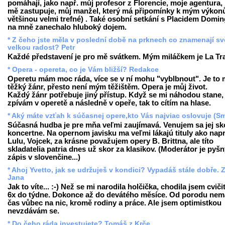
pomáhají, jako např. můj profesor z Florencie, moje agentura, 
mě zastupuje, můj manžel, který má připomínky k mým výkon
většinou velmi trefné) . Také osobní setkání s Placidem Domi
na mně zanechalo hluboký dojem.
* Z čeho jste měla v poslední době na prknech co znamenají sv
velkou radost? Petr
Každé představení je pro mě svátkem. Mým miláčkem je La Tra
* Opera - opereta, co je Vám bližší? Redakce
Operetu mám moc ráda, více se v ní mohu "vyblbnout". Je to
těžký žánr, přesto není mým těžištěm. Opera je můj život.
Každý žánr potřebuje jiný přístup. Když se mi náhodou stane,
zpívám v operetě a následně v opeře, tak to cítím na hlase.
* Aký máte vzťah k súčasnej opere,kto Vás najviac oslovuje (Sm
Súčasná hudba je pre mňa veľmi zaujímavá. Venujem sa jej sk
koncertne. Na opernom javisku ma veľmi lákajú tituly ako napr
Lulu
,
Vojcek
, za krásne považujem opery B. Brittna, ale títo
skladatelia patria dnes už skor za klasikov. (Moderátor je pyš
zápis v slovenčine...)
* Ahoj Yvetto, jak se udržuješ v kondici? Vypadáš stále dobře. 
Jana
Jak to víte... :-) Než se mi narodila holčička, chodila jsem cviči
6x do týdne. Dokonce až do devátého měsíce. Od porodu ne
čas vůbec na nic, kromě rodiny a práce. Ale jsem optimistkou
nevzdávám se.
* Do čeho ráda investujete? Tomáš z Krče