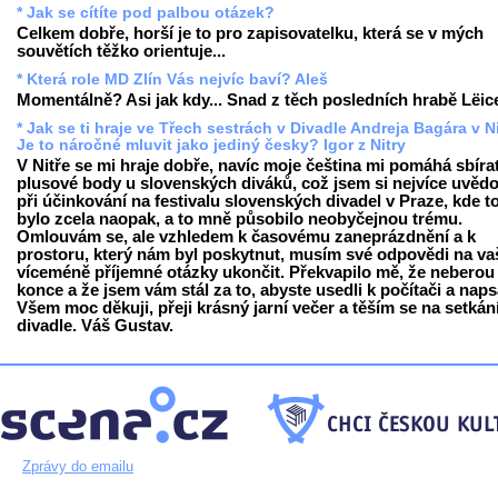
* Jak se cítíte pod palbou otázek?
Celkem dobře, horší je to pro zapisovatelku, která se v mých
souvětích těžko orientuje...
* Která role MD Zlín Vás nejvíc baví? Aleš
Momentálně? Asi jak kdy... Snad z těch posledních hrabě Lëice
* Jak se ti hraje ve Třech sestrách v Divadle Andreja Bagára v N
Je to náročné mluvit jako jediný česky? Igor z Nitry
V Nitře se mi hraje dobře, navíc moje čeština mi pomáhá sbíra
plusové body u slovenských diváků, což jsem si nejvíce uvěd
při účinkování na festivalu slovenských divadel v Praze, kde 
bylo zcela naopak, a to mně působilo neobyčejnou trému.
Omlouvám se, ale vzhledem k časovému zaneprázdnění a k
prostoru, který nám byl poskytnut, musím své odpovědi na va
víceméně příjemné otázky ukončit. Překvapilo mě, že neberou
konce a že jsem vám stál za to, abyste usedli k počítači a napsa
Všem moc děkuji, přeji krásný jarní večer a těším se na setkán
divadle. Váš Gustav.
Zprávy do emailu