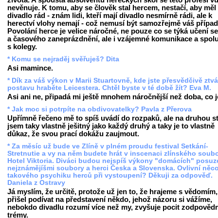
života. A spousta absolventů hereckých škol se této profesi v
nevěnuje. K tomu, aby se člověk stal hercem, nestačí, aby měl
divadlo rád - znám lidi, kteří mají divadlo nesmírně rádi, ale k
herectví vlohy nemají - což nemusí být samozřejmě váš případ
Povolání herce je velice náročné, ne pouze co se týká učení se
a časového zaneprázdnění, ale i vzájemné komunikace a spol
s kolegy.
* Komu se nejraděj svěřuješ? Dita
Asi mamince.
* Dík za váš výkon v Marii Stuartovně, kde jste přesvědčivě ztvá
postavu hraběte Leicestera. Chtěl byste v té době žít? Eva M.
Asi ani ne, připadá mi ještě mnohem náročnější než doba, co j
* Jak moc si potrpíte na obdivovatelky? Pavla z Přerova
Upřímně řečeno mě to spíš uvádí do rozpaků, ale na druhou s
jsem taky vlastně ješitný jako každý druhý a taky je to vlastně
důkaz, že svou prací dokážu zaujmout.
* Za měsíc už bude ve Zlíně v plném proudu festival Setkání-
Stretnutie a vy na něm budete hrát v inscenaci zlínského soub
Hotel Viktoria. Diváci budou nejspíš výkony "domácích" posuz
nejznámějíšmi soubory a herci Česka a Slovenska. Ovlivní něc
takového psychiku herců při vystoupení? Děkuji za odpověď.
Daniela z Ostravy
Já myslím, že určitě, protože už jen to, že hrajeme s vědomím,
přišel podívat na představení někdo, jehož názoru si vážíme,
nebokdo divadlu rozumí více než my, zvyšuje pocit zodpovědn
trémy.