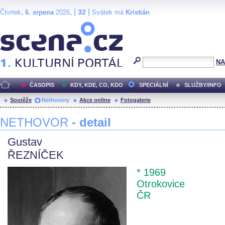
,
, |
|
32
Čtvrtek
6. srpena
2026
Svátek má
Kristián
Scéna.cz
NA
ČASOPIS
KDY, KDE, CO, KDO
SPECIÁLNÍ
SLUŽBY/INFO
Soutěže
Nethovory
Akce online
Fotogalerie
NETHOVOR
- detail
Gustav
ŘEZNÍČEK
* 1969
Otrokovice
ČR