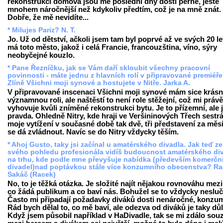
rekonstrukci domova jsou mé poslední dny dosti perné, ještě
mnohem náročnější než kdykoliv předtím, což je na mně znát.
Dobře, že mě nevidíte...
* Milujes Pariz? N. T.
Jo. Už od dětství, ačkoli jsem tam byl poprvé až ve svých 20 le
má toto město, jakož i celá Francie, francouzština, víno, sýry
neobyčejné kouzlo.
* Pane Řezníčku, jak se Vám daří skloubit všechny pracovní
povinnosti - máte jednu z hlavních rolí v připravované premiéře
Zlíně Všichni moji synové a hostujete v Nitře. Jarka A.
V připravované inscenaci Všichni moji synové mám sice krás
významnou roli, ale naštěstí to není role stěžejní, což mi právě
vyhovuje kvůli zníměné rekonstrukci bytu. Je to přízemní, ale j
pravda. Ohledně Nitry, kde hraji ve Veršininových Třech sestrá
moje vytížení v současné době tak dvě, tři představení za měs
se dá zvládnout. Navíc se do Nitry vždycky těším.
* Ahoj Gusto, taky jsi začínal u amatérského divadla. Jak teď ze
svého pohledu profesionála vidíš budoucnost amatérského di
na trhu, kde podle mne převyšuje nabídka (především komerčn
divadel)nad poptávkou stále více konzumního obecenstva? R
Sakáč (Racek)
No, to je těžká otázka. Je složité najít nějakou rovnováhu mezi
co žádá publikum a co baví nás. Bohužel se to vždycky nesluč
Často mi připadají požadavky diváků dosti nenáročné, konzum
Rád bych dělal to, co mě baví, ale odezva od diváků je taky důl
Když jsem působil například v HaDivadle, tak se mi zdálo sou