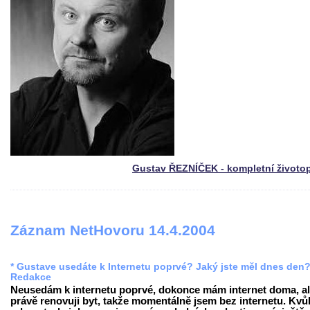
Gustav ŘEZNÍČEK - kompletní životo
Záznam NetHovoru 14.4.2004
* Gustave usedáte k Internetu poprvé? Jaký jste měl dnes den
Redakce
Neusedám k internetu poprvé, dokonce mám internet doma, al
právě renovuji byt, takže momentálně jsem bez internetu. Kvůl