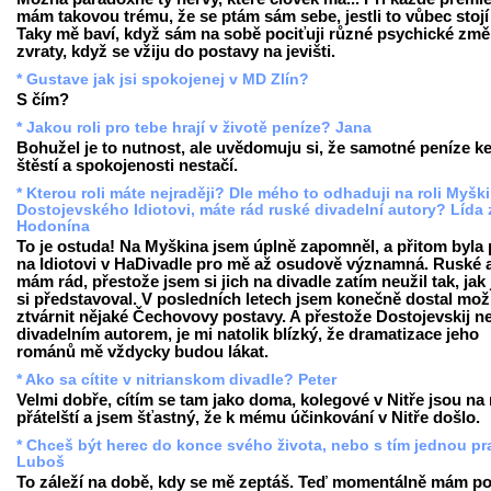
mám takovou trému, že se ptám sám sebe, jestli to vůbec stojí 
Taky mě baví, když sám na sobě pociťuji různé psychické změ
zvraty, když se vžiju do postavy na jevišti.
* Gustave jak jsi spokojenej v MD Zlín?
S čím?
* Jakou roli pro tebe hrají v životě peníze? Jana
Bohužel je to nutnost, ale uvědomuju si, že samotné peníze k
štěstí a spokojenosti nestačí.
* Kterou roli máte nejraději? Dle mého to odhaduji na roli Myšk
Dostojevského Idiotovi, máte rád ruské divadelní autory? Lída 
Hodonína
To je ostuda! Na Myškina jsem úplně zapomněl, a přitom byla 
na Idiotovi v HaDivadle pro mě až osudově významná. Ruské 
mám rád, přestože jsem si jich na divadle zatím neužil tak, jak
si představoval. V posledních letech jsem konečně dostal mo
ztvárnit nějaké Čechovovy postavy. A přestože Dostojevskij n
divadelním autorem, je mi natolik blízký, že dramatizace jeho
románů mě vždycky budou lákat.
* Ako sa cítite v nitrianskom divadle? Peter
Velmi dobře, cítím se tam jako doma, kolegové v Nitře jsou na
přátelští a jsem šťastný, že k mému účinkování v Nitře došlo.
* Chceš být herec do konce svého života, nebo s tím jednou pr
Luboš
To záleží na době, kdy se mě zeptáš. Teď momentálně mám poc