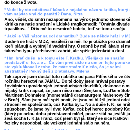
do konce života.
* Vedel by ste odcitovať kúsok z nejakého názoru kritika, ktorý
vám najviac vryl do pamäti? Dana, Nitra
Ano, věděl, do smtri nezapomenu na výrok jednoho slovensk
kiritika na naše snažení v Lidské tragikomedii: "Onánia divad
trpaslíkov..." Dřív mě to nesmírně bolelo, teď se tomu směju.
* Jaký je Váš názor na col dramatiku? Bude se někdy hrát i v 
Bude-li se hrát v MDZ, nezáleží na mě. To je otázka pro drama
kteří plánují a vybírají divadelní hry. Osobně by mě lákalo si 
takovém typu představení zahrát, ale spíše jedenkrát a dost.
* Hm, hrať dušu, a k tomu ešte F. Krafku. Všelijako sa snažím
predstaviť si to, ale ... Čo vám prvé zišlo na um pri tejto ponuk
ste vykľučkovali z toho, že máte stvárniť niečo, čo je veľmi
abstraktné? Pekný deň z Bratislavy. Milena
Tak zaprvé jsem dostal tuto nabídku od pana Pitínského ve čt
ročníku herectví na JAMU... Do té doby jsem hrával postavy
žoviálních upovídaných jednoduchých tlouštíků, dokonce o 
nějaký kritik napsal, že jsem něco mezi Švejkem, Luďkem Sob
Martinem Dohnalem (momentálně dramaturgem Mahenovy či
v Brně). Sám jsem měl spíš pocit, že jsou mi bližší jedinci odci
ztracení ve společnosti, což Kafka byl... No a duše F. K. se hrá
způsobem, že jsme byli dva: Kafka, což byl herec podobný Ka
(který po celou dobu představení mlčel, pouze stál na jevišti j
živá socha F. K.)a Franz, což jsem byl já, který se sice Kafkovi
fyzicky nepodobal, ale veškeré jednání stálo na něm.