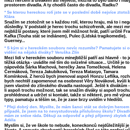
mezi hercem a divákem asi největší, možná to bylo dáno i ma
prostorem divadla. A ty chodíš často do divadla, Radku?
* Se kterou hereckou rolí jste se v poslední době nejvíce ztotož
Klára
Snažím se ztotožnit se s každou rolí, kterou hraju, má to i neg
důsledky. V podstatě je herec trochu schizofrenik, ale mezi m
nejbližší postavy, které jsem měl möžnost hrát, patří určitě Fr
Kafka (Touha stát se indiánem), Pulec (Lidská tragikomedie),
Guerney...
* S kým si v hereckém souboru nevíc rozumíte? Pamatujete si 
vidění na nějaká diváky? Veruška Zlín
Mezi lidi v hereckém souboru minejbližší patří asi hlavně - to j
těžká otázka - uvádíte mě tím do svízelné situace... Určitě je to
nápověda Šárka Machová, herečky Jana Tomečková, Helena
Čermáková, Tereza Jakubíková, Tereza Matasyo, Tamara
Komínková. Z herců bych jmenoval aspoň Honzu Leflíka, roz
bych nechtěl zapomenout na osobnost Věry Novákové, kvůli k
jsem vlastně do zlínského divadla nastoupil. Ještě k divákům 
li aspoň trochu možnost, tak se snažím diváky si aspoň troch
prohlédnout a udržet si kontakt, takže si některé, pro mě výra
typy, pamatuju a těším se, že je zase brzy uvidím v hledišti.
* Přeji dobrý den. Myslíte, že mám šanci stát se dobrým hercem 
případě, že jsem na to nevystudovala příslušnou školu? Divadl
mám ze srdce ráda. Děkuji za odpověď a přeji příjemný zbytek 
Adéla
Myslím si, že ve škole to nebude, koneckonců nejdůležitější je