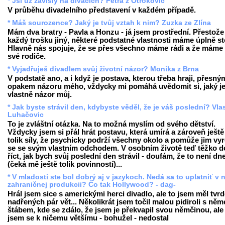
* Jsi už závislý na divácích? Petra z Otrokovic
V průběhu divadelního představení v každém případě.
* Máš sourozence? Jaký je tvůj vztah k nim? Zuzka ze Zlína
Mám dva bratry - Pavla a Honzu - já jsem prostřední. Přestože
každý trošku jiný, některé podstatné vlastnosti máme úplně st
Hlavně nás spojuje, že se přes všechno máme rádi a že máme 
své rodiče.
* Vyjadřuješ divadlem svůj životní názor? Monika z Brna
V podstatě ano, a i když je postava, kterou třeba hraji, přesný
opakem názoru mého, vždycky mi pomáhá uvědomit si, jaký j
vlastně názor můj.
* Jak byste strávil den, kdybyste věděl, že je váš poslední? Vla
Luhačovic
To je zvláštní otázka. Na to možná myslím od svého dětství.
Vždycky jsem si přál hrát postavu, která umírá a zároveň ješt
tolik síly, že psychicky podrží všechny okolo a pomůže jim vy
se se svým vlastním odchodem. V osobním životě teď těžko 
říct, jak bych svůj poslední den strávil - doufám, že to není dn
(čeká mě ještě tolik povinností)...
* V mladosti ste bol dobrý aj v jazykoch. Nedá sa to uplatniť v 
zahraničnej produkcii? Čo tak Hollywood? - dag-
Hrál jsem sice s americkými herci divadlo, ale to jsem měl tvr
nadřených pár vět... Několikrát jsem točil malou pidiroli s n
štábem, kde se zdálo, že jsem je překvapil svou němčinou, ale
jsem se k ničemu většímu - bohužel - nedostal