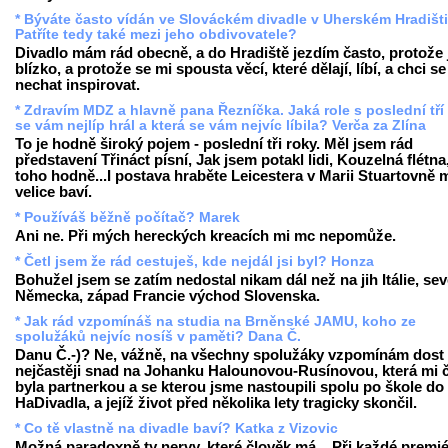
* Býváte často vídán ve Slováckém divadle v Uherském Hradišti
Patříte tedy také mezi jeho obdivovatele?
Divadlo mám rád obecně, a do Hradiště jezdím často, protože 
blízko, a protože se mi spousta věcí, které dělají, líbí, a chci se
nechat inspirovat.
* Zdravím MDZ a hlavně pana Řezníčka. Jaká role s poslední tří
se vám nejlíp hrál a která se vám nejvíc líbila? Verča za Zlína
To je hodně široký pojem - poslední tři roky. Měl jsem rád
představení Třináct písní, Jak jsem potakl lidi, Kouzelná flétna,
toho hodně...I postava hraběte Leicestera v Marii Stuartovně 
velice baví.
* Používáš běžně počítač? Marek
Ani ne. Při mých hereckých kreacích mi mc nepomůže.
* Četl jsem že rád cestuješ, kde nejdál jsi byl? Honza
Bohužel jsem se zatím nedostal nikam dál než na jih Itálie, sev
Německa, západ Francie východ Slovenska.
* Jak rád vzpomínáš na studia na Brněnské JAMU, koho ze
spolužáků nejvíc nosíš v paměti? Dana Č.
Danu Č.-)? Ne, vážně, na všechny spolužáky vzpomínám dost 
nejčastěji snad na Johanku Halounovou-Rusínovou, která mi 
byla partnerkou a se kterou jsme nastoupili spolu po škole do
HaDivadla, a jejíž život před několika lety tragicky skončil.
* Co tě vlastně na divadle baví? Katka z Vizovic
Možná paradoxně ty nervy, které člověk má... Při každé premi