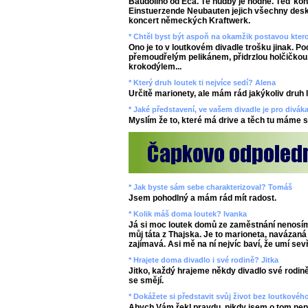
Baudolino od Eca. Té hudby je hodně. Těď ko
Einstuerzende Neubauten jejich všechny desk
koncert německých Kraftwerk.
* Chtěl byst být aspoň na okamžik postavou ktero
Ono je to v loutkovém divadle trošku jinak. Po
přemoudřelým pelikánem, přidrzlou holčičko
krokodýlem...
* Který druh loutek ti nejvíce sedí? Alena
Určitě marionety, ale mám rád jakýkoliv druh
* Jaké představení, ve vašem divadle je pro divák
Myslím že to, které má drive a těch tu máme s
* Jak byste sám sebe charakterizoval? Tomáš
Jsem pohodlný a mám rád mít radost.
* Kolik máš doma loutek? Ivanka
Já si moc loutek domů ze zaměstnání nenosím
můj táta z Thajska. Je to marioneta, navázaná 
zajímavá. Asi mě na ní nejvíc baví, že umí sevř
* Hrajete doma divadlo i své rodině? Jitka
Jitko, každý hrajeme někdy divadlo své rodině
se smějí.
* Dokážete si představit svůj život bez loutkovéh
Abych Vám řekl pravdu, nikdy jsem o tom nep