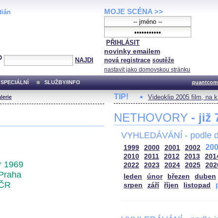
MOJE SCÉNA >>
tián
PŘIHLÁSIT
novinky emailem
NAJDI
nová registrace
soutěže
nastavit jako domovskou stránku
SPECIÁLNÍ
SLUŽBY/INFO
quantcom
TIP!
Videoklip 2005 film, na 
lerie
NETHOVORY
- již
VYHLEDÁVÁNÍ - podle d
20
1999
2000
2001
2002
2010
2011
2012
2013
201
* 1969
2022
2023
2024
2025
202
Praha
leden
únor
březen
duben
ČR
srpen
září
říjen
listopad