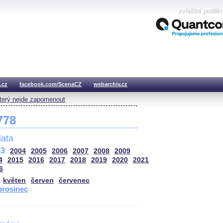
zvláštní poděk
.cz
facebook.com/ScenaCZ
webarchiv.cz
který nejde zapomenout
 778
ata
03
2004
2005
2006
2007
2008
2009
4
2015
2016
2017
2018
2019
2020
2021
6
květen
červen
červenec
prosinec