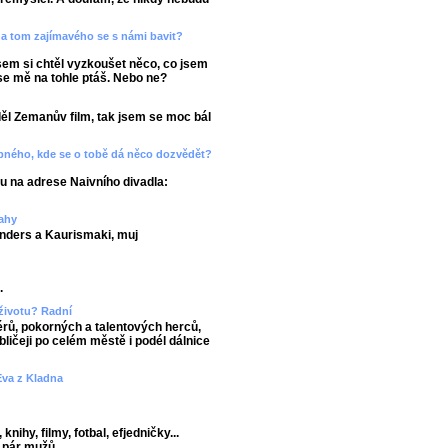
e na tom zajímavého se s námi bavit?
jsem si chtěl vyzkoušet něco, co jsem
e se mě na tohle ptáš. Nebo ne?
ěl Zemanův film, tak jsem se moc bál
ného, kde se o tobě dá něco dozvědět?
u na adrese Naivního divadla:
rahy
Wenders a Kaurismaki, muj
.
 životu? Radní
érů, pokorných a talentových herců,
bličeji po celém městě i podél dálnice
 Eva z Kladna
knihy, filmy, fotbal, efjedničky...
 pár mužů.