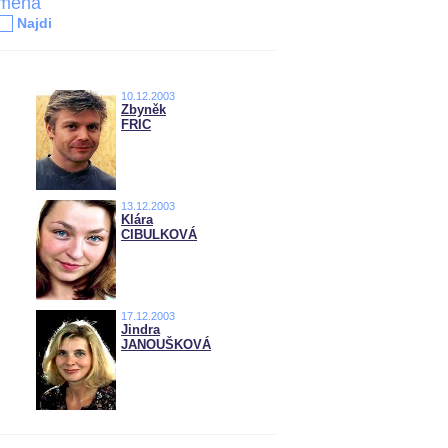
jména
Najdi
10.12.2003
Zbyněk
FRIC
13.12.2003
Klára
CIBULKOVÁ
17.12.2003
Jindra
JANOUŠKOVÁ