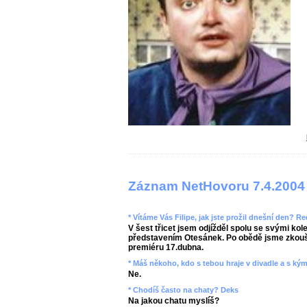
Záznam NetHovoru 7.4.2004
* Vítáme Vás Filipe, jak jste prožil dnešní den? R
V šest třicet jsem odjížděl spolu se svými kole
představením Otesánek. Po obědě jsme zkouše
premiéru 17.dubna.
* Máš někoho, kdo s tebou hraje v divadle a s kým
Ne.
* Chodíš často na chaty? Deks
Na jakou chatu myslíš?