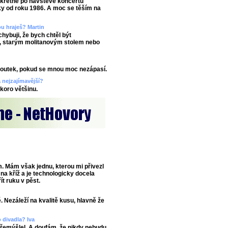
nkrétně po návštěvě koncertu
y od roku 1986. A moc se těším na
u hraješ? Martin
chybuji, že bych chtěl být
u, starým molitanovým stolem nebo
 loutek, pokud se mnou moc nezápasí.
a nejzajímavější?
koro většinu.
. Mám však jednu, kterou mi přivezl
na kříž a je technologicky docela
ít ruku v pěst.
. Nezáleží na kvalitě kusu, hlavně že
o divadla? Iva
řemýšlel. A doufám, že nikdy nebudu