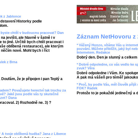
ek z Jablonce
edstavení Historky podle
ůlom.
kým byste chtěl v budoucnu pracovat? Dan
Záznam NetHovoru z 
 na jevišti, ale hlavně v šatně i v
 to jiné. Určitě bych chtěl pracovat i
* Vážený Honzo, vítáme Vás u internet
aše oblíbená restaurace), ale kterým
pozvání. Můžete přiblížit, jaký byl ne
a něčím nové. Mohl bych i říct
Internetem. Redakce
Dobrý den. Den je slunný a celkem r
Julek z Brna
* Dobré odpoledne, co vás vedlo ke 
zvuk? Věra
Dobré odpoledne i Vám. Ke spolupr
A pak má vášeň pro téměř jakoukol
 Doufám, že je připojen i pan Teplý a
* Proč, by podle Vás, měl člověk přij
FOK? Radek
adem? Považujete herectví tak trochu za
Protože to je pokaždé jedinečný a 
ové? Jaké jsou podle vás ty skutečné
házet? Dana
pracoval. 2) Rozhodně ne. 3) ?
y? A tvoje oblíbená hudba? Jana z Liberce