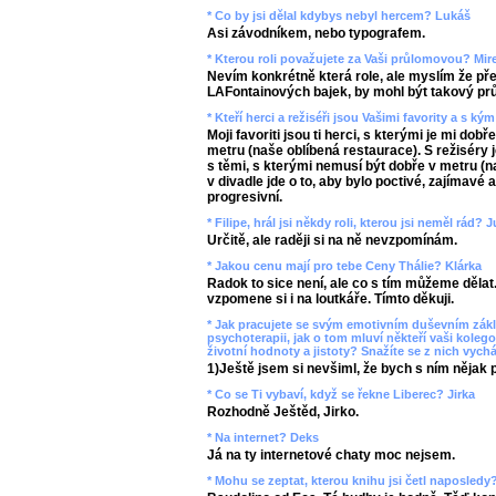
* Co by jsi dělal kdybys nebyl hercem? Lukáš
Asi závodníkem, nebo typografem.
* Kterou roli považujete za Vaši průlomovou? Mir
Nevím konkrétně která role, ale myslím že př
LAFontainových bajek, by mohl být takový pr
* Kteří herci a režiséři jsou Vašimi favority a s 
Moji favoriti jsou ti herci, s kterými je mi dobře
metru (naše oblíbená restaurace). S režiséry je
s těmi, s kterými nemusí být dobře v metru (n
v divadle jde o to, aby bylo poctivé, zajímavé 
progresivní.
* Filipe, hrál jsi někdy roli, kterou jsi neměl rád? 
Určitě, ale raději si na ně nevzpomínám.
* Jakou cenu mají pro tebe Ceny Thálie? Klárka
Radok to sice není, ale co s tím můžeme dělat.
vzpomene si i na loutkáře. Tímto děkuji.
* Jak pracujete se svým emotivním duševním zákl
psychoterapii, jak o tom mluví někteří vaši koleg
životní hodnoty a jistoty? Snažíte se z nich vyc
1)Ještě jsem si nevšiml, že bych s ním nějak 
* Co se Ti vybaví, když se řekne Liberec? Jirka
Rozhodně Ještěd, Jirko.
* Na internet? Deks
Já na ty internetové chaty moc nejsem.
* Mohu se zeptat, kterou knihu jsi četl naposled