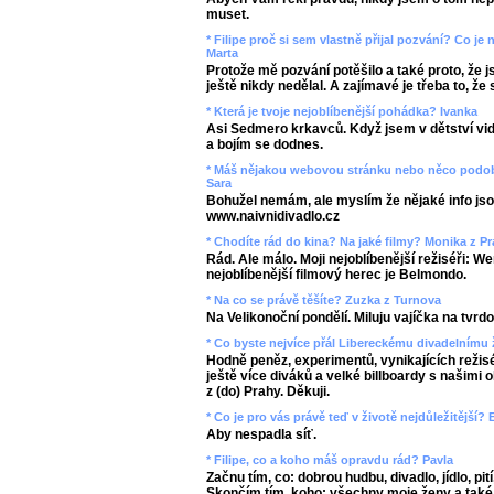
muset.
* Filipe proč si sem vlastně přijal pozvání? Co j
Marta
Protože mě pozvání potěšilo a také proto, že 
ještě nikdy nedělal. A zajímavé je třeba to, ž
* Která je tvoje nejoblíbenější pohádka? Ivanka
Asi Sedmero krkavců. Když jsem v dětství vid
a bojím se dodnes.
* Máš nějakou webovou stránku nebo něco podob
Sara
Bohužel nemám, ale myslím že nějaké info jso
www.naivnidivadlo.cz
* Chodíte rád do kina? Na jaké filmy? Monika z P
Rád. Ale málo. Moji nejoblíbenější režiséři: 
nejoblíbenější filmový herec je Belmondo.
* Na co se právě těšíte? Zuzka z Turnova
Na Velikonoční pondělí. Miluju vajíčka na tvrdo
* Co byste nejvíce přál Libereckému divadelnímu
Hodně peněz, experimentů, vynikajících režis
ještě více diváků a velké billboardy s našimi o
z (do) Prahy. Děkuji.
* Co je pro vás právě teď v životě nejdůležitější?
Aby nespadla síť.
* Filipe, co a koho máš opravdu rád? Pavla
Začnu tím, co: dobrou hudbu, divadlo, jídlo, pití, 
Skončím tím, koho: všechny moje ženy a také