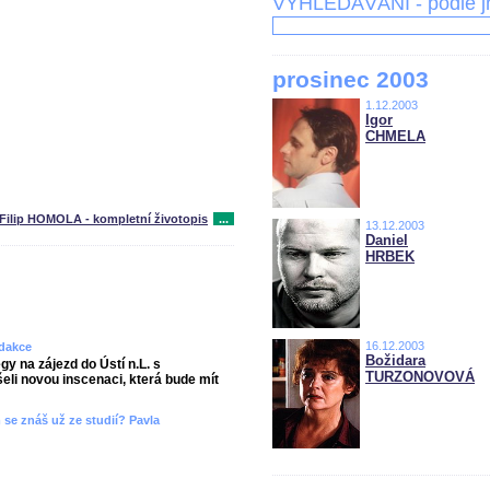
VYHLEDÁVÁNÍ - podle 
prosinec 2003
1.12.2003
Igor
CHMELA
Filip HOMOLA - kompletní životopis
...
13.12.2003
Daniel
HRBEK
16.12.2003
edakce
Božidara
gy na zájezd do Ústí n.L. s
TURZONOVOVÁ
li novou inscenaci, která bude mít
 se znáš už ze studií? Pavla