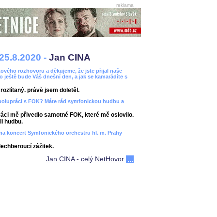
reklama
25.8.2020 -
Jan CINA
ového rozhovoru a děkujeme, že jste přijal naše
bo ještě bude Váš dnešní den, a jak se kamarádíte s
ozlítaný. právě jsem doletěl.
spolupráci s FOK? Máte rád symfonickou hudbu a
áci mě přivedlo samotné FOK, které mě oslovilo.
i hudbu.
ít na koncert Symfonického orchestru hl. m. Prahy
dechberoucí zážitek.
Jan CINA - celý NetHovor