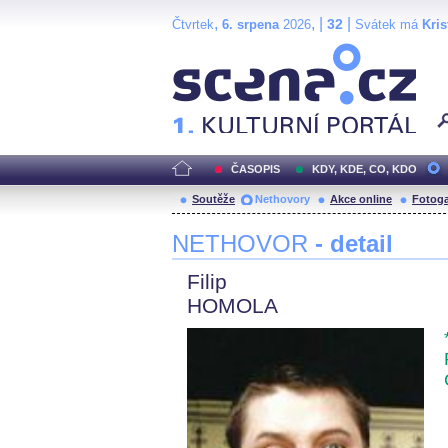
,
, |
|
32
Čtvrtek
6. srpena
2026
Svátek má
Kris
Scéna.cz
ČASOPIS
KDY, KDE, CO, KDO
Soutěže
Nethovory
Akce online
Fotoga
NETHOVOR
- detail
Filip
HOMOLA