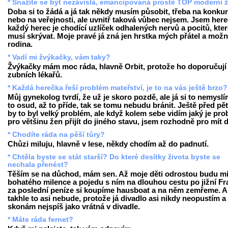
* Snažíte se být nezávislá, emancipovaná prostě TOP moderní 
Doba si to žádá a já tak někdy musím působit, třeba na konku
nebo na veřejnosti, ale uvnitř taková vůbec nejsem. Jsem here
každý herec je chodící uzlíček odhalených nervů a pocitů, kte
musí skrývat. Moje pravé já zná jen hrstka mých přátel a mož
rodina.
* Vadí mi žvýkačky, vám taky?
Žvýkačky mám moc ráda, hlavně Orbit, protože ho doporučují 
zubních lékařů.
* Každá herečka řeší problém mateřství, je to na vás ještě brzo?
Můj gynekolog tvrdí, že už je skoro pozdě, ale já si to nemyslí
to osud, až to příde, tak se tomu nebudu bránit. Ještě před pěti
by to byl velký problém, ale když kolem sebe vidím jaký je pr
pro většinu žen přijít do jiného stavu, jsem rozhodně pro mít d
* Chodíte ráda na pěší tůry?
Chůzi miluju, hlavně v lese, někdy chodím až do padnutí.
* Chtěla byste se stát starší? Do které desítky života byste se
nechala přenést?
Těším se na důchod, mám sen. Až moje děti odrostou budu mí
bohatého milence a pojedu s ním na dlouhou cestu po jižní Fra
za poslední peníze si koupíme hausboat a na něm zemřeme. A
takhle to asi nebude, protože já divadlo asi nikdy neopustím a
skonám nejspíš jako vrátná v divadle.
* Máte ráda fernet?