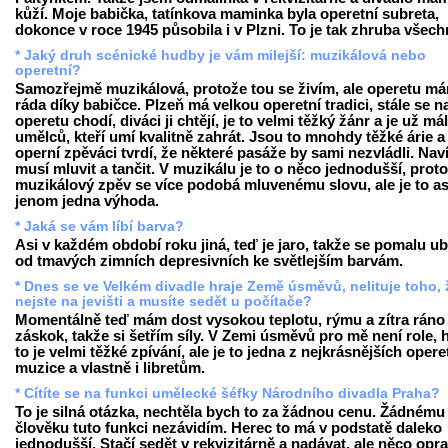
kůží. Moje babička, tatínkova maminka byla operetní subreta,
dokonce v roce 1945 působila i v Plzni. To je tak zhruba všech
* Jaký druh scénické hudby je vám milejší: muzikálová nebo
operetní?
Samozřejmě muzikálová, protože tou se živím, ale operetu m
ráda díky babičce. Plzeň má velkou operetní tradici, stále se n
operetu chodí, diváci ji chtějí, je to velmi těžký žánr a je už má
umělců, kteří umí kvalitně zahrát. Jsou to mnohdy těžké árie a
operní zpěváci tvrdí, že některé pasáže by sami nezvládli. Nav
musí mluvit a tančit. V muzikálu je to o něco jednodušší, prot
muzikálový zpěv se více podobá mluvenému slovu, ale je to as
jenom jedna výhoda.
* Jaká se vám líbí barva?
Asi v každém období roku jiná, teď je jaro, takže se pomalu u
od tmavých zimních depresivních ke světlejším barvám.
* Dnes se ve Velkém divadle hraje Země úsměvů, nelituje toho, 
nejste na jevišti a musíte sedět u počítače?
Momentálně teď mám dost vysokou teplotu, rýmu a zítra ráno
záskok, takže si šetřím síly. V Zemi úsměvů pro mě není role, 
to je velmi těžké zpívání, ale je to jedna z nejkrásnějších opere
muzice a vlastně i libretům.
* Cítíte se na funkci umělecké šéfky Národního divadla Praha?
To je silná otázka, nechtěla bych to za žádnou cenu. Žádnému
člověku tuto funkci nezávidím. Herec to má v podstatě daleko
jednodušší. Stačí sedět v rekvizitárně a nadávat, ale něco opr