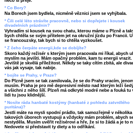
něco si přeje.
* Co Bory?
Na Borech jsem bydlela, nicméně věznici jsem se vyhýbala.
* Čili celé léto strávíte pracovně, nebo si dopřejete i kousek
divadelních prázdnin?
Vyhradím si kousek na svou chatu, kterou máme u Plzně a tak
bych chtěla se svým přítelem jet na okružní jízdu po Francii. 
se francouzsky, tak bych si to chtěla vyzkoušet.
* Z čeho čerpáte energii,kde se dobíjíte?
Skoro každý režisér s kterým jsem pracovala mi říkal, abych u
myslím na jevišti. Mám opačný problém, kam tu energii vrazit.
Jeviště je skvělá příležitost. Někdy se taky cítím zbitá, ale diva
vás jak vysaje, tak nabije.
* bojíte se Prahy, v Praze?
Do Plzně jsem se tak zamilovala, že se do Prahy vracím, jeno
musím. Praha je pro mě depresivní město nad kterým leží šed
a všichni z něho šílí. Plzeň má odkryté modré nebe a fouká tu v
lidi tu jsou klidnější.
* Nosíte ráda hanbaté kostýmy (hanbaté z pohledu zatvrdlého
puritána)?
Jestli máte na mysli spodní prádlo, tak samozřejmě v několika
takových úborech vystupuji a vždycky mám problém, abych s
nestyděla. Musím uvěřit režisérovi a hře, že si to žádá a je to 
Nedovete si představit ty diety a to odříkání.