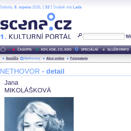
,
, |
|
32
Sobota
8. srpena
2026
Svátek má
Lada
Scéna.cz
NA
ČASOPIS
KDY, KDE, CO, KDO
SPECIÁLNÍ
SLUŽBY/INFO
Soutěže
Nethovory
Akce online
Fotogalerie
NETHOVOR
- detail
Jana
MIKOLÁŠKOVÁ