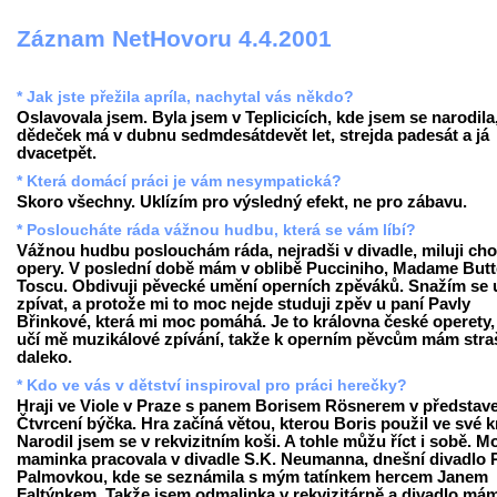
Záznam NetHovoru 4.4.2001
* Jak jste přežila apríla, nachytal vás někdo?
Oslavovala jsem. Byla jsem v Teplicicích, kde jsem se narodila
dědeček má v dubnu sedmdesátdevět let, strejda padesát a já
dvacetpět.
* Která domácí práci je vám nesympatická?
Skoro všechny. Uklízím pro výsledný efekt, ne pro zábavu.
* Posloucháte ráda vážnou hudbu, která se vám líbí?
Vážnou hudbu poslouchám ráda, nejradši v divadle, miluji cho
opery. V poslední době mám v oblibě Pucciniho, Madame Butte
Toscu. Obdivuji pěvecké umění operních zpěváků. Snažím se u
zpívat, a protože mi to moc nejde studuji zpěv u paní Pavly
Břinkové, která mi moc pomáhá. Je to královna české operety,
učí mě muzikálové zpívání, takže k operním pěvcům mám stra
daleko.
* Kdo ve vás v dětství inspiroval pro práci herečky?
Hraji ve Viole v Praze s panem Borisem Rösnerem v představ
Čtvrcení býčka. Hra začíná větou, kterou Boris použil ve své k
Narodil jsem se v rekvizitním koši. A tohle můžu říct i sobě. M
maminka pracovala v divadle S.K. Neumanna, dnešní divadlo 
Palmovkou, kde se seznámila s mým tatínkem hercem Janem
Faltýnkem. Takže jsem odmalinka v rekvizitárně a divadlo má