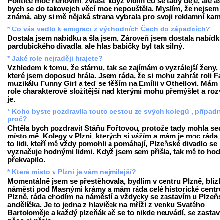
Politice moc nehovím, zvlášť když vidím co se tady děje, ale a
bych se do takovejch věcí moc nepouštěla. Myslím, že nejsem
známá, aby si mě nějaká strana vybrala pro svoji reklamní ka
* Co vás vedlo k emigraci z východních Čech do západních?
Dostala jsem nabídku a šla jsem. Zároveň jsem dostala nabídku
pardubického divadla, ale hlas babičky byl tak silný.
* Jaké role nejraději hrajete?
Vzhledem k tomu, že stárnu, tak se zajímám o vyzrálejší ženy,
které jsem doposud hrála. Jsem ráda, že si mohu zahrát roli F
muzikálu Funny Girl a teď se těším na Emílii v Othellovi. Mám 
role charakterově složitější nad kterými mohu přemýšlet a rozv
je.
* Koho byste pozdravila touto cestou ze svých kolegů , případ
proč?
Chtěla bych pozdravit Stáňu Fořtovou, protože tady mohla se
místo mě. Kolegy v Plzni, kterých si vážím a mám je moc ráda,
to lidi, kteří mě vždy pomohli a pomáhají, Plzeňské divadlo se
vyznačuje hodnými lidmi. Když jsem sem přišla, tak mě to ho
překvapilo.
* Které místo v Plzni je vám nejmilejší?
Momentálně jsem se přestěhovala, bydlím v centru Plzně, blíz
náměstí pod Masnými krámy a mám ráda celé historické cent
Plzně, ráda chodím na náměstí a vždycky se zastavím u Plze
andělíčka. Je to jedna z hlaviček na mříži z venku Svatého
Bartoloměje a každý plzeňák ač se to nikde neuvádí, se zastav