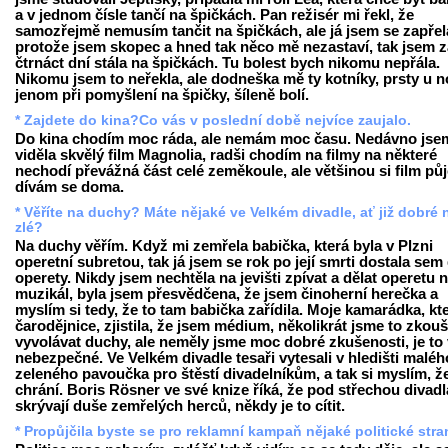
a v jednom čísle tančí na špičkách. Pan režisér mi řekl, že
samozřejmě nemusím tančit na špičkách, ale já jsem se zapřel
protože jsem skopec a hned tak něco mě nezastaví, tak jsem z
čtrnáct dní stála na špičkách. Tu bolest bych nikomu nepřála.
Nikomu jsem to neřekla, ale dodneška mě ty kotníky, prsty u 
jenom při pomyšlení na špičky, šíleně bolí.
* Zajdete do kina?Co vás v poslední době nejvíce zaujalo.
Do kina chodím moc ráda, ale nemám moc času. Nedávno jse
viděla skvělý film Magnolia, radši chodím na filmy na některé
nechodí převážná část celé zeměkoule, ale většinou si film pů
dívám se doma.
* Věříte na duchy? Máte nějaké ve Velkém divadle, ať již dobré
zlé?
Na duchy věřím. Když mi zemřela babička, která byla v Plzni
operetní subretou, tak já jsem se rok po její smrti dostala sem
operety. Nikdy jsem nechtěla na jevišti zpívat a dělat operetu 
muzikál, byla jsem přesvědčena, že jsem činoherní herečka a
myslím si tedy, že to tam babička zařídila. Moje kamarádka, kte
čarodějnice, zjistila, že jsem médium, několikrát jsme to zkouš
vyvolávat duchy, ale neměly jsme moc dobré zkušenosti, je to
nebezpečné. Ve Velkém divadle tesaři vytesali v hledišti maléh
zeleného pavoučka pro štěstí divadelníkům, a tak si myslím, ž
chrání. Boris Rösner ve své knize říká, že pod střechou divadl
skrývají duše zemřelých herců, někdy je to cítit.
* Propůjčila byste se pro reklamní kampaň nějaké politické str