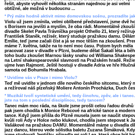
řešit, abyste vyhověl několika stranám najednou je asi velmi
obtížné, ale možná v budoucnu ...
* Prý máte hodně aktivit mimo domovskou scénu, prozradíte ja
Violu už jsem zmínila, velmi oblíbené představení, jsme dvě h
s Borisem na jevišti a myslím, že oba rádi. Momentálně zkouš
divadle Skelet Pavla Trávníčka projekt Othello 21, který režíruj
František Staněk, režisér, který studuje pražskou damu. Dělám
Emílie, teď jsme začali číst a já se moc těším na zkoušení. Pr
máme 7. května, takže na to není moc času. Potom bych měla
pracovat zase v divadle v Plzni, budeme dělat Šakalí léta a b
toho budu zkoušet Marnou lásky snahu od Williama Shakespe
na Letní shakespearovské slavnosti na Pražském hradě. Režie
ujme Ivan Rajmont. Ještě hostuji v divadle Adria ve hře Hlučn
samota od Bohumila Hrabala.
* Uvidíme vás v Praze i mimo Violu?
Teď mě uvidíte v jednom díle nového českého sitcomu, který 
a režíroval náš plzeňský Moliere Antonín Procházka, Duch čes
* Muzikál tvoří syntetické umění, tedy činohru, zpěv, ale i tanec
jste na tom s poslední disciplínou, tedy tancem?
Tanec mám moc ráda, na škole jsme prošli celou řadou druhů 
pak jsem chodila k Monice Rebcové na africké tance a modern
tance. Když jsem přišla do Plzně musela jsem se naučit stepo
kvůli roli Ády v Holce nebo klukovi, chodila jsem stepovat k J
Vašákové na pražskou DAMU. Momentálně máme u divadla dí
jazz dancu, kterou vede sólistka baletu Zuzana Šimáková. Kd
jsme studovali Jeptišky, připadla mi roli Lea, která chce být b