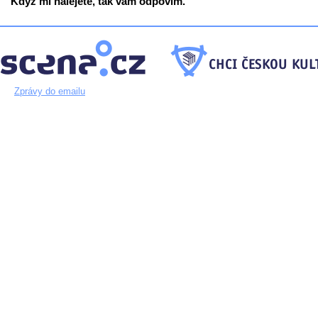
Když mi nalejete, tak vám odpovím.
Zprávy do emailu