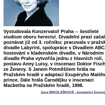
Vystudovala Konzervatoř Praha -- šestileté
studium oboru herectví. Divadelní praxi zača
poznávat již od 3. ročníku: pracovala v praž
divadle Labyrint, spolupráce s Divadlem ABC
hostování v kladenském divadle, v Národním
divadle Praha vytvořila jednu z hlavních rolí,
postavu Anny Luisy, v inscenaci
Doktor Fisc
ze Ženevy
. S Janem Potměšilem hrála na
Pražském hradě v adaptaci Exupéryho Maléh
prince. Dále hrála Čarodějku v inscenaci
Macbetha
na Pražském hradě, 1998.
Jana MIKOLÁŠKOVÁ - kompletní životop