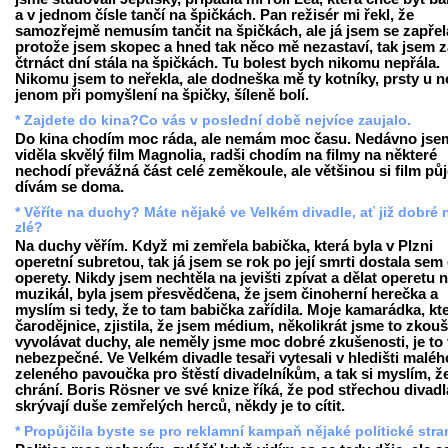
a v jednom čísle tančí na špičkách. Pan režisér mi řekl, že
samozřejmě nemusím tančit na špičkách, ale já jsem se zapřel
protože jsem skopec a hned tak něco mě nezastaví, tak jsem z
čtrnáct dní stála na špičkách. Tu bolest bych nikomu nepřála.
Nikomu jsem to neřekla, ale dodneška mě ty kotníky, prsty u 
jenom při pomyšlení na špičky, šíleně bolí.
* Zajdete do kina?Co vás v poslední době nejvíce zaujalo.
Do kina chodím moc ráda, ale nemám moc času. Nedávno jse
viděla skvělý film Magnolia, radši chodím na filmy na některé
nechodí převážná část celé zeměkoule, ale většinou si film pů
dívám se doma.
* Věříte na duchy? Máte nějaké ve Velkém divadle, ať již dobré
zlé?
Na duchy věřím. Když mi zemřela babička, která byla v Plzni
operetní subretou, tak já jsem se rok po její smrti dostala sem
operety. Nikdy jsem nechtěla na jevišti zpívat a dělat operetu 
muzikál, byla jsem přesvědčena, že jsem činoherní herečka a
myslím si tedy, že to tam babička zařídila. Moje kamarádka, kte
čarodějnice, zjistila, že jsem médium, několikrát jsme to zkouš
vyvolávat duchy, ale neměly jsme moc dobré zkušenosti, je to
nebezpečné. Ve Velkém divadle tesaři vytesali v hledišti maléh
zeleného pavoučka pro štěstí divadelníkům, a tak si myslím, ž
chrání. Boris Rösner ve své knize říká, že pod střechou divadl
skrývají duše zemřelých herců, někdy je to cítit.
* Propůjčila byste se pro reklamní kampaň nějaké politické str