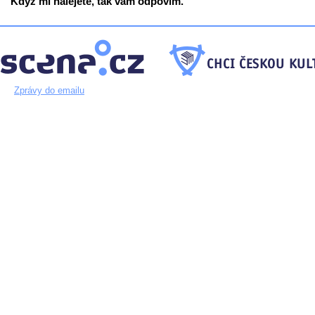
Když mi nalejete, tak vám odpovím.
Zprávy do emailu