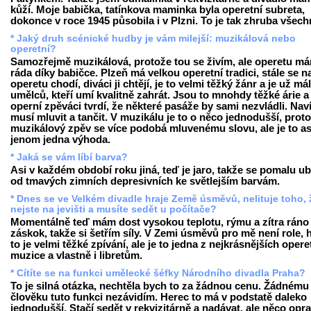
kůží. Moje babička, tatínkova maminka byla operetní subreta,
dokonce v roce 1945 působila i v Plzni. To je tak zhruba všech
* Jaký druh scénické hudby je vám milejší: muzikálová nebo
operetní?
Samozřejmě muzikálová, protože tou se živím, ale operetu m
ráda díky babičce. Plzeň má velkou operetní tradici, stále se n
operetu chodí, diváci ji chtějí, je to velmi těžký žánr a je už má
umělců, kteří umí kvalitně zahrát. Jsou to mnohdy těžké árie a
operní zpěváci tvrdí, že některé pasáže by sami nezvládli. Nav
musí mluvit a tančit. V muzikálu je to o něco jednodušší, prot
muzikálový zpěv se více podobá mluvenému slovu, ale je to as
jenom jedna výhoda.
* Jaká se vám líbí barva?
Asi v každém období roku jiná, teď je jaro, takže se pomalu u
od tmavých zimních depresivních ke světlejším barvám.
* Dnes se ve Velkém divadle hraje Země úsměvů, nelituje toho, 
nejste na jevišti a musíte sedět u počítače?
Momentálně teď mám dost vysokou teplotu, rýmu a zítra ráno
záskok, takže si šetřím síly. V Zemi úsměvů pro mě není role, 
to je velmi těžké zpívání, ale je to jedna z nejkrásnějších opere
muzice a vlastně i libretům.
* Cítíte se na funkci umělecké šéfky Národního divadla Praha?
To je silná otázka, nechtěla bych to za žádnou cenu. Žádnému
člověku tuto funkci nezávidím. Herec to má v podstatě daleko
jednodušší. Stačí sedět v rekvizitárně a nadávat, ale něco opr