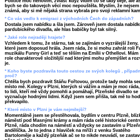
Politice moc nehovím, zvlášť když vidím co se tady děje, ale a
bych se do takovejch věcí moc nepouštěla. Myslím, že nejsem
známá, aby si mě nějaká strana vybrala pro svoji reklamní ka
* Co vás vedlo k emigraci z východních Čech do západních?
Dostala jsem nabídku a šla jsem. Zároveň jsem dostala nabídku
pardubického divadla, ale hlas babičky byl tak silný.
* Jaké role nejraději hrajete?
Vzhledem k tomu, že stárnu, tak se zajímám o vyzrálejší ženy,
které jsem doposud hrála. Jsem ráda, že si mohu zahrát roli F
muzikálu Funny Girl a teď se těším na Emílii v Othellovi. Mám 
role charakterově složitější nad kterými mohu přemýšlet a rozv
je.
* Koho byste pozdravila touto cestou ze svých kolegů , případ
proč?
Chtěla bych pozdravit Stáňu Fořtovou, protože tady mohla se
místo mě. Kolegy v Plzni, kterých si vážím a mám je moc ráda,
to lidi, kteří mě vždy pomohli a pomáhají, Plzeňské divadlo se
vyznačuje hodnými lidmi. Když jsem sem přišla, tak mě to ho
překvapilo.
* Které místo v Plzni je vám nejmilejší?
Momentálně jsem se přestěhovala, bydlím v centru Plzně, blíz
náměstí pod Masnými krámy a mám ráda celé historické cent
Plzně, ráda chodím na náměstí a vždycky se zastavím u Plze
andělíčka. Je to jedna z hlaviček na mříži z venku Svatého
Bartoloměje a každý plzeňák ač se to nikde neuvádí, se zastav