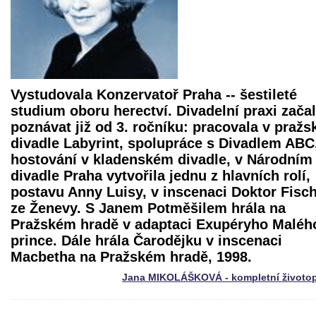
Vystudovala Konzervatoř Praha -- šestileté
studium oboru herectví. Divadelní praxi zača
poznávat již od 3. ročníku: pracovala v praž
divadle Labyrint, spolupráce s Divadlem ABC
hostování v kladenském divadle, v Národním
divadle Praha vytvořila jednu z hlavních rolí,
postavu Anny Luisy, v inscenaci
Doktor Fisc
ze Ženevy
. S Janem Potměšilem hrála na
Pražském hradě v adaptaci Exupéryho Maléh
prince. Dále hrála Čarodějku v inscenaci
Macbetha
na Pražském hradě, 1998.
Jana MIKOLÁŠKOVÁ - kompletní životop