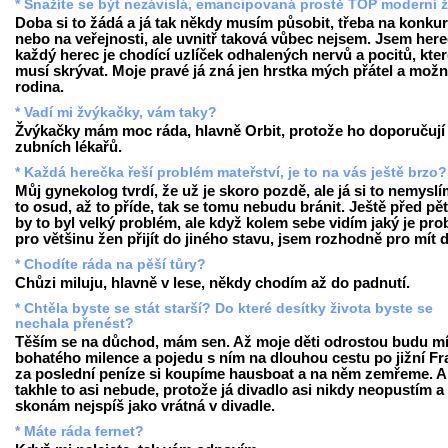
* Snažíte se být nezávislá, emancipovaná prostě TOP moderní 
Doba si to žádá a já tak někdy musím působit, třeba na konku
nebo na veřejnosti, ale uvnitř taková vůbec nejsem. Jsem here
každý herec je chodící uzlíček odhalených nervů a pocitů, kte
musí skrývat. Moje pravé já zná jen hrstka mých přátel a mož
rodina.
* Vadí mi žvýkačky, vám taky?
Žvýkačky mám moc ráda, hlavně Orbit, protože ho doporučují 
zubních lékařů.
* Každá herečka řeší problém mateřství, je to na vás ještě brzo?
Můj gynekolog tvrdí, že už je skoro pozdě, ale já si to nemyslí
to osud, až to příde, tak se tomu nebudu bránit. Ještě před pěti
by to byl velký problém, ale když kolem sebe vidím jaký je pr
pro většinu žen přijít do jiného stavu, jsem rozhodně pro mít d
* Chodíte ráda na pěší tůry?
Chůzi miluju, hlavně v lese, někdy chodím až do padnutí.
* Chtěla byste se stát starší? Do které desítky života byste se
nechala přenést?
Těším se na důchod, mám sen. Až moje děti odrostou budu mí
bohatého milence a pojedu s ním na dlouhou cestu po jižní Fra
za poslední peníze si koupíme hausboat a na něm zemřeme. A
takhle to asi nebude, protože já divadlo asi nikdy neopustím a
skonám nejspíš jako vrátná v divadle.
* Máte ráda fernet?