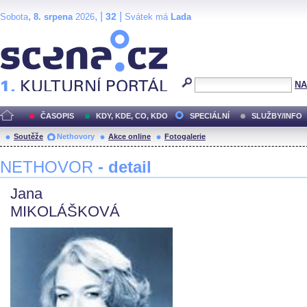
,
, |
|
32
Sobota
8. srpena
2026
Svátek má
Lada
Scéna.cz
NA
ČASOPIS
KDY, KDE, CO, KDO
SPECIÁLNÍ
SLUŽBY/INFO
Soutěže
Nethovory
Akce online
Fotogalerie
NETHOVOR
- detail
Jana
MIKOLÁŠKOVÁ