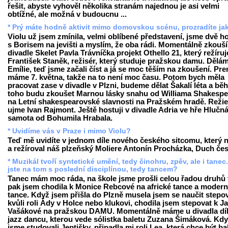
řešit, abyste vyhověl několika stranám najednou je asi velmi
obtížné, ale možná v budoucnu ...
* Prý máte hodně aktivit mimo domovskou scénu, prozradíte ja
Violu už jsem zmínila, velmi oblíbené představení, jsme dvě h
s Borisem na jevišti a myslím, že oba rádi. Momentálně zkouš
divadle Skelet Pavla Trávníčka projekt Othello 21, který režíruj
František Staněk, režisér, který studuje pražskou damu. Dělám
Emílie, teď jsme začali číst a já se moc těším na zkoušení. Pr
máme 7. května, takže na to není moc času. Potom bych měla
pracovat zase v divadle v Plzni, budeme dělat Šakalí léta a b
toho budu zkoušet Marnou lásky snahu od Williama Shakespe
na Letní shakespearovské slavnosti na Pražském hradě. Režie
ujme Ivan Rajmont. Ještě hostuji v divadle Adria ve hře Hlučn
samota od Bohumila Hrabala.
* Uvidíme vás v Praze i mimo Violu?
Teď mě uvidíte v jednom díle nového českého sitcomu, který 
a režíroval náš plzeňský Moliere Antonín Procházka, Duch čes
* Muzikál tvoří syntetické umění, tedy činohru, zpěv, ale i tanec
jste na tom s poslední disciplínou, tedy tancem?
Tanec mám moc ráda, na škole jsme prošli celou řadou druhů 
pak jsem chodila k Monice Rebcové na africké tance a modern
tance. Když jsem přišla do Plzně musela jsem se naučit stepo
kvůli roli Ády v Holce nebo klukovi, chodila jsem stepovat k J
Vašákové na pražskou DAMU. Momentálně máme u divadla dí
jazz dancu, kterou vede sólistka baletu Zuzana Šimáková. Kd
jsme studovali Jeptišky, připadla mi roli Lea, která chce být b