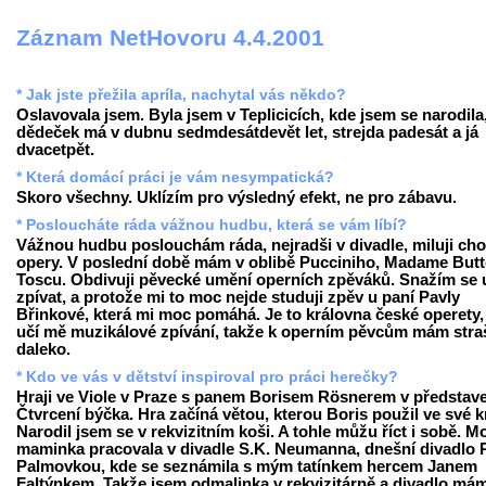
Záznam NetHovoru 4.4.2001
* Jak jste přežila apríla, nachytal vás někdo?
Oslavovala jsem. Byla jsem v Teplicicích, kde jsem se narodila
dědeček má v dubnu sedmdesátdevět let, strejda padesát a já
dvacetpět.
* Která domácí práci je vám nesympatická?
Skoro všechny. Uklízím pro výsledný efekt, ne pro zábavu.
* Posloucháte ráda vážnou hudbu, která se vám líbí?
Vážnou hudbu poslouchám ráda, nejradši v divadle, miluji cho
opery. V poslední době mám v oblibě Pucciniho, Madame Butte
Toscu. Obdivuji pěvecké umění operních zpěváků. Snažím se u
zpívat, a protože mi to moc nejde studuji zpěv u paní Pavly
Břinkové, která mi moc pomáhá. Je to královna české operety,
učí mě muzikálové zpívání, takže k operním pěvcům mám stra
daleko.
* Kdo ve vás v dětství inspiroval pro práci herečky?
Hraji ve Viole v Praze s panem Borisem Rösnerem v představ
Čtvrcení býčka. Hra začíná větou, kterou Boris použil ve své k
Narodil jsem se v rekvizitním koši. A tohle můžu říct i sobě. M
maminka pracovala v divadle S.K. Neumanna, dnešní divadlo 
Palmovkou, kde se seznámila s mým tatínkem hercem Janem
Faltýnkem. Takže jsem odmalinka v rekvizitárně a divadlo má