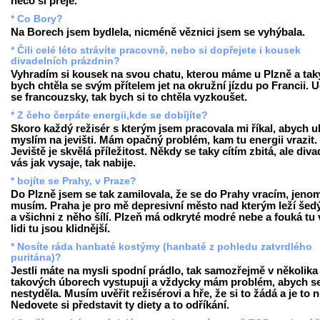
něco si přeje.
* Co Bory?
Na Borech jsem bydlela, nicméně věznici jsem se vyhýbala.
* Čili celé léto strávíte pracovně, nebo si dopřejete i kousek
divadelních prázdnin?
Vyhradím si kousek na svou chatu, kterou máme u Plzně a tak
bych chtěla se svým přítelem jet na okružní jízdu po Francii. 
se francouzsky, tak bych si to chtěla vyzkoušet.
* Z čeho čerpáte energii,kde se dobíjíte?
Skoro každý režisér s kterým jsem pracovala mi říkal, abych u
myslím na jevišti. Mám opačný problém, kam tu energii vrazit.
Jeviště je skvělá příležitost. Někdy se taky cítím zbitá, ale diva
vás jak vysaje, tak nabije.
* bojíte se Prahy, v Praze?
Do Plzně jsem se tak zamilovala, že se do Prahy vracím, jeno
musím. Praha je pro mě depresivní město nad kterým leží šed
a všichni z něho šílí. Plzeň má odkryté modré nebe a fouká tu v
lidi tu jsou klidnější.
* Nosíte ráda hanbaté kostýmy (hanbaté z pohledu zatvrdlého
puritána)?
Jestli máte na mysli spodní prádlo, tak samozřejmě v několika
takových úborech vystupuji a vždycky mám problém, abych s
nestyděla. Musím uvěřit režisérovi a hře, že si to žádá a je to 
Nedovete si představit ty diety a to odříkání.