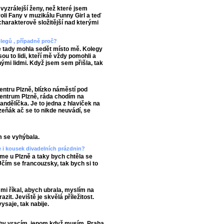
vyzrálejší ženy, než které jsem
oli Fany v muzikálu Funny Girl a teď
 charakterově složitější nad kterými
legů , případně proč?
e tady mohla sedět místo mě. Kolegy
ou to lidi, kteří mě vždy pomohli a
ými lidmi. Když jsem sem přišla, tak
ntru Plzně, blízko náměstí pod
entrum Plzně, ráda chodím na
ndělíčka. Je to jedna z hlaviček na
zeňák ač se to nikde neuvádí, se
m se vyhýbala.
ete i kousek divadelních prázdnin?
me u Plzně a taky bych chtěla se
 Učím se francouzsky, tak bych si to
mi říkal, abych ubrala, myslím na
zit. Jeviště je skvělá příležitost.
vysaje, tak nabije.
rahy vracím, jenom když musím. Praha