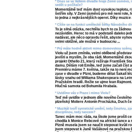
* Dnes se ve Velkém divadle hraje Země úsměvů, nel
sedět u počítače?
Momentálně teď mám dost vysokou teplotu, rým
šetřím síly. V Zemi úsměvů pro mě není role, hl
to jedna z nejkrásnějších operet. Díky muzice a
* Cítíte se na funkci umělecké šéfky Národního d
To je silná otázka, nechtěla bych to za žádno
nezávidím. Herec to má v podstatě daleko jedn
nadávat, ale něco opravdu řešit, abyste vyhov
velmi obtížné, ale možná v budoucnu ...
* Prý máte hodně aktivit mimo domovskou scénu,
Violu už jsem zmínila, velmi oblíbené předsta
jevišti a myslím, že oba rádi. Momentálně zko
projekt Othello 21, který režíruje František St
damu. Dělám roli Emílie, teď jsme začali číst 
Premiéru máme 7. května, takže na to není m
zase v divadle v Plzni, budeme dělat Šakalí 
lásky snahu od Williama Shakespeara na Letn
Pražském hradě. Režie se ujme Ivan Rajmont. J
Hlučná samota od Bohumila Hrabala.
* Uvidíme vás v Praze i mimo Violu?
Teď mě uvidíte v jednom díle nového českého 
plzeňský Moliere Antonín Procházka, Duch če
* Muzikál tvoří syntetické umění, tedy činohru, zpě
disciplínou, tedy tancem?
Tanec mám moc ráda, na škole jsme prošli ce
chodila k Monice Rebcové na africké tance a 
Plzně musela jsem se naučit stepovat kvůli ro
jsem stepovat k Janě Vašákové na pražskou