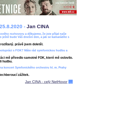
25.8.2020 -
Jan CINA
ového rozhovoru a děkujeme, že jste přijal naše
bo ještě bude Váš dnešní den, a jak se kamarádíte s
ozlítaný. právě jsem doletěl.
spolupráci s FOK? Máte rád symfonickou hudbu a
áci mě přivedlo samotné FOK, které mě oslovilo.
i hudbu.
ít na koncert Symfonického orchestru hl. m. Prahy
dechberoucí zážitek.
Jan CINA - celý NetHovor