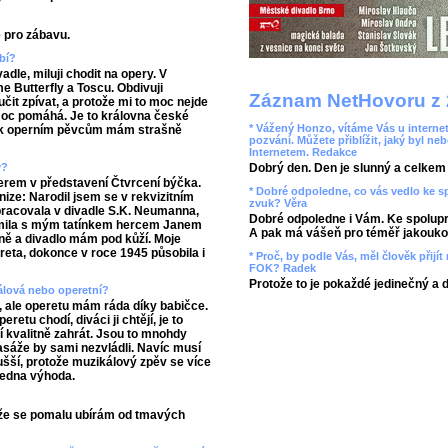
e pro zábavu.
bí?
dle, miluji chodit na opery. V
 Butterfly a Toscu. Obdivuji
Záznam NetHovoru z 
it zpívat, a protože mi to moc nejde
 moc pomáhá. Je to královna české
* Vážený Honzo, vítáme Vás u internet
že k operním pěvcům mám strašně
pozvání. Můžete přiblížit, jaký byl ne
Internetem. Redakce
y?
Dobrý den. Den je slunný a celkem r
erem v představení Čtvrcení býčka.
* Dobré odpoledne, co vás vedlo ke 
nize: Narodil jsem se v rekvizitním
zvuk? Věra
 pracovala v divadle S.K. Neumanna,
Dobré odpoledne i Vám. Ke spolupr
ámila s mým tatínkem hercem Janem
A pak má vášeň pro téměř jakoukol
ně a divadlo mám pod kůží. Moje
reta, dokonce v roce 1945 působila i
* Proč, by podle Vás, měl člověk přij
FOK? Radek
Protože to je pokaždé jedinečný a 
kálová nebo operetní?
, ale operetu mám ráda díky babičce.
retu chodí, diváci ji chtějí, je to
í kvalitně zahrát. Jsou to mnohdy
pasáže by sami nezvládli. Navíc musí
dušší, protože muzikálový zpěv se více
jedna výhoda.
akže se pomalu ubírám od tmavých