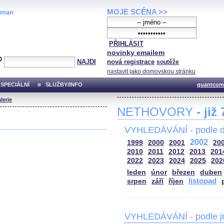
MOJE SCÉNA >>
oman
PŘIHLÁSIT
novinky emailem
NAJDI
nová registrace
soutěže
nastavit jako domovskou stránku
SPECIÁLNÍ
SLUŽBY/INFO
quantcom
lerie
NETHOVORY
- již
VYHLEDÁVÁNÍ - podle d
2002
1999
2000
2001
20
2010
2011
2012
2013
201
2022
2023
2024
2025
202
leden
únor
březen
duben
listopad
srpen
září
říjen
VYHLEDÁVÁNÍ - podle 