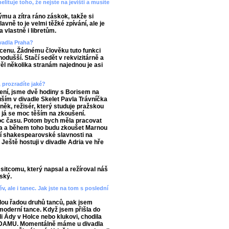
ituje toho, že nejste na jevišti a musíte
u a zítra ráno záskok, takže si
avně to je velmi těžké zpívání, ale je
 vlastně i libretům.
ivadla Praha?
u cenu. Žádnému člověku tuto funkci
odušší. Stačí sedět v rekvizitárně a
ěl několika stranám najednou je asi
 prozradíte jaké?
vení, jsme dvě hodiny s Borisem na
uším v divadle Skelet Pavla Trávníčka
aněk, režisér, který studuje pražskou
a já se moc těším na zkoušení.
oc času. Potom bych měla pracovat
léta a během toho budu zkoušet Marnou
í shakespearovské slavnosti na
eště hostuji v divadle Adria ve hře
sitcomu, který napsal a režíroval náš
ský.
v, ale i tanec. Jak jste na tom s poslední
lou řadou druhů tanců, pak jsem
moderní tance. Když jsem přišla do
li Ády v Holce nebo klukovi, chodila
 DAMU. Momentálně máme u divadla