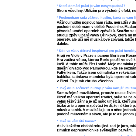
* Která domácí práci je vám nesympatická?
Skoro všechny. Uklízím pro výsledný efekt, n
* Posloucháte ráda vážnou hudbu, která se vám lí
Vážnou hudbu poslouchám ráda, nejradši v diva
poslední době mám v oblibě Pucciniho, Madame
pěvecké umění operních zpěváků. Snažím se uč
studuji zpěv u paní Pavly Břinkové, která mi
operety, ale učí mě muzikálové zpívání, tak
daleko.
* Kdo ve vás v dětství inspiroval pro práci herečk
Hraji ve Viole v Praze s panem Borisem Rösn
Hra začíná větou, kterou Boris použil ve své k
koši. A tohle můžu říct i sobě. Moje maminka
dnešní divadlo Pod Palmovkou, kde se sezn
Faltýnkem. Takže jsem odmalinka v rekvizitár
babička, tatínkova maminka byla operetní sub
v Plzni. To je tak zhruba všechno.
* Jaký druh scénické hudby je vám milejší: muzi
Samozřejmě muzikálová, protože tou se živím
Plzeň má velkou operetní tradici, stále se na ope
velmi těžký žánr a je už málo umělců, kteří um
těžké árie a operní zpěváci tvrdí, že některé 
mluvit a tančit. V muzikálu je to o něco jedno
podobá mluvenému slovu, ale je to asi jenom 
* Jaká se vám líbí barva?
Asi v každém období roku jiná, teď je jaro, t
zimních depresivních ke světlejším barvám.