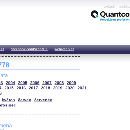
zvláštní poděk
.cz
facebook.com/ScenaCZ
webarchiv.cz
 778
ata
03
2004
2005
2006
2007
2008
2009
4
2015
2016
2017
2018
2019
2020
2021
6
květen
červen
červenec
prosinec
jména