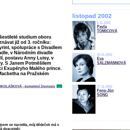
listopad 2002
6.11.2002
Pavla
TOMICOVÁ
šestileté studium oboru
znávat již od 3. ročníku:
rint, spolupráce s Divadlem
dle, v Národním divadle
20.11.2002
lí, postavu Anny Luisy, v
Eva
vy
. S Janem Potměšilem
SALZMANNOVÁ
ci Exupéryho Malého prince.
Macbetha
na Pražském
IKOLÁŠKOVÁ - kompletní životopis
...
27.11.2002
Feng-Jün
SONG
e jsem se narodila, můj dědeček má v
já dvacetpět.