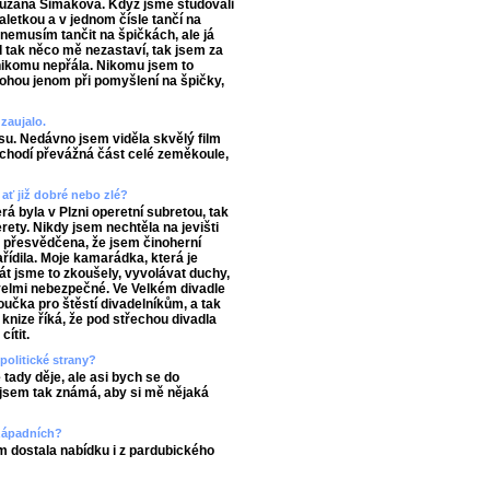
 Zuzana Šimáková. Když jsme studovali
baletkou a v jednom čísle tančí na
nemusím tančit na špičkách, ale já
 tak něco mě nezastaví, tak jsem za
 nikomu nepřála. Nikomu jsem to
nohou jenom při pomyšlení na špičky,
zaujalo.
u. Nedávno jsem viděla skvělý film
echodí převážná část celé zeměkoule,
 ať již dobré nebo zlé?
á byla v Plzni operetní subretou, tak
erety. Nikdy jsem nechtěla na jevišti
m přesvědčena, že jsem činoherní
řídila. Moje kamarádka, která je
rát jsme to zkoušely, vyvolávat duchy,
velmi nebezpečné. Ve Velkém divadle
oučka pro štěstí divadelníkům, a tak
knize říká, že pod střechou divadla
ítit.
politické strany?
tady děje, ale asi bych se do
ejsem tak známá, aby si mě nějaká
 západních?
m dostala nabídku i z pardubického