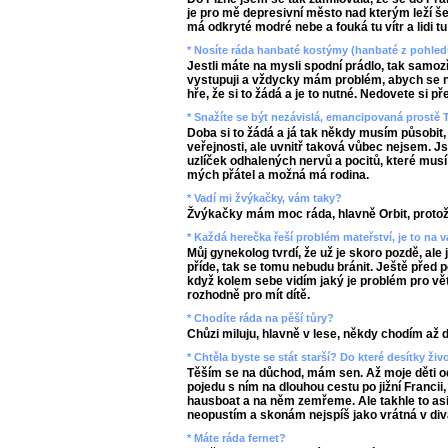
je pro mě depresivní město nad kterým leží šed
má odkryté modré nebe a fouká tu vítr a lidi tu 
* Nosíte ráda hanbaté kostýmy (hanbaté z pohled
Jestli máte na mysli spodní prádlo, tak samo
vystupuji a vždycky mám problém, abych se ne
hře, že si to žádá a je to nutné. Nedovete si pře
* Snažíte se být nezávislá, emancipovaná prost
Doba si to žádá a já tak někdy musím působit
veřejnosti, ale uvnitř taková vůbec nejsem. J
uzlíček odhalených nervů a pocitů, které musí
mých přátel a možná má rodina.
* Vadí mi žvýkačky, vám taky?
Žvýkačky mám moc ráda, hlavně Orbit, protože
* Každá herečka řeší problém mateřství, je to na v
Můj gynekolog tvrdí, že už je skoro pozdě, ale 
příde, tak se tomu nebudu bránit. Ještě před pě
když kolem sebe vidím jaký je problém pro větš
rozhodně pro mít dítě.
* Chodíte ráda na pěší tůry?
Chůzi miluju, hlavně v lese, někdy chodím až d
* Chtěla byste se stát starší? Do které desítky ži
Těším se na důchod, mám sen. Až moje děti o
pojedu s ním na dlouhou cestu po jižní Francii
hausboat a na něm zemřeme. Ale takhle to asi 
neopustím a skonám nejspíš jako vrátná v div
* Máte ráda fernet?