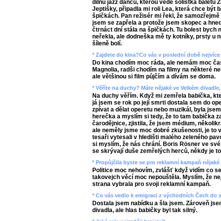
dílnu jazz dancu, kterou vede sólistka baletu
Jeptišky, připadla mi roli Lea, která chce být 
špičkách. Pan režisér mi řekl, že samozřejmě 
jsem se zapřela a protože jsem skopec a hned
čtrnáct dní stála na špičkách. Tu bolest bych
neřekla, ale dodneška mě ty kotníky, prsty u 
šíleně bolí.
* Zajdete do kina?Co vás v poslední době nejvíce 
Do kina chodím moc ráda, ale nemám moc čas
Magnolia, radši chodím na filmy na některé n
ale většinou si film půjčím a dívám se doma.
* Věříte na duchy? Máte nějaké ve Velkém divadle,
Na duchy věřím. Když mi zemřela babička, kter
já jsem se rok po její smrti dostala sem do op
zpívat a dělat operetu nebo muzikál, byla jse
herečka a myslím si tedy, že to tam babička za
čarodějnice, zjistila, že jsem médium, několik
ale neměly jsme moc dobré zkušenosti, je to 
tesaři vytesali v hledišti malého zeleného pav
si myslím, že nás chrání. Boris Rösner ve své 
se skrývají duše zemřelých herců, někdy je to c
* Propůjčila byste se pro reklamní kampaň nějaké 
Politice moc nehovím, zvlášť když vidím co se 
takovejch věcí moc nepouštěla. Myslím, že n
strana vybrala pro svoji reklamní kampaň.
* Co vás vedlo k emigraci z východních Čech do
Dostala jsem nabídku a šla jsem. Zároveň jse
divadla, ale hlas babičky byl tak silný.