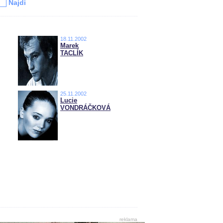
Najdi
18.11.2002
Marek
TACLÍK
25.11.2002
Lucie
VONDRÁČKOVÁ
reklama