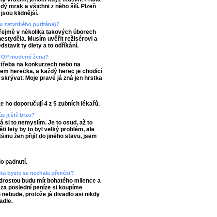
ý mrak a všichni z něho šílí. Plzeň
jsou klidnější.
u zatvrdlého puritána)?
zřejmě v několika takových úborech
styděla. Musím uvěřit režisérovi a
dstavit ty diety a to odříkání.
ě TOP moderní žena?
, třeba na konkurzech nebo na
sem herečka, a každý herec je chodící
 skrývat. Moje pravé já zná jen hrstka
 ho doporučují 4 z 5 zubních lékařů.
ás ještě brzo?
já si to nemyslím. Je to osud, až to
ti lety by to byl velký problém, ale
inu žen přijít do jiného stavu, jsem
o padnutí.
vota byste se nechala přenést?
drostou budu mít bohatého milence a
, za poslední peníze si koupíme
nebude, protože já divadlo asi nikdy
adle.