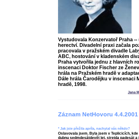
Vystudovala Konzervatoř Praha -- 
herectví. Divadelní praxi začala po
pracovala v pražském divadle Laby
ABC, hostování v kladenském diva
Praha vytvořila jednu z hlavních ro
inscenaci
Doktor Fischer ze Žene
hrála na Pražském hradě v adapta
Dále hrála Čarodějku v inscenaci
hradě, 1998.
Jana M
Záznam NetHovoru 4.4.2001
* Jak jste přežila apríla, nachytal vás někdo?
Oslavovala jsem. Byla jsem v Teplicicích, kd
dubnu sedmdesátdevět let, strejda padesát a 