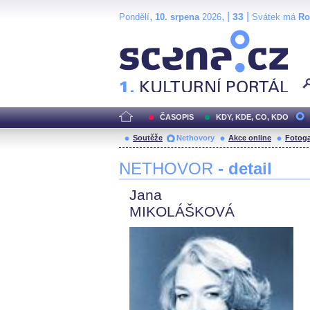
,
, |
|
33
Pondělí
10. srpena
2026
Svátek má
R
Scéna.cz
ČASOPIS
KDY, KDE, CO, KDO
Soutěže
Nethovory
Akce online
Fotoga
NETHOVOR
- detail
Jana
MIKOLÁŠKOVÁ