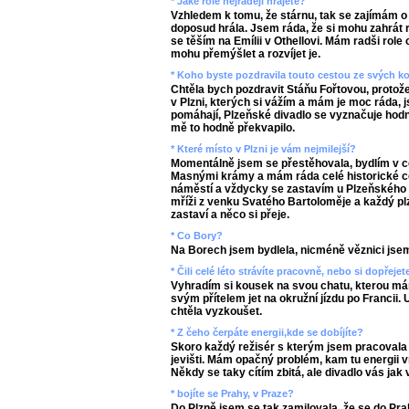
* Jaké role nejraději hrajete?
Vzhledem k tomu, že stárnu, tak se zajímám o 
doposud hrála. Jsem ráda, že si mohu zahrát r
se těším na Emílii v Othellovi. Mám radši role
mohu přemýšlet a rozvíjet je.
* Koho byste pozdravila touto cestou ze svých ko
Chtěla bych pozdravit Stáňu Fořtovou, protož
v Plzni, kterých si vážím a mám je moc ráda, js
pomáhají, Plzeňské divadlo se vyznačuje hodn
mě to hodně překvapilo.
* Které místo v Plzni je vám nejmilejší?
Momentálně jsem se přestěhovala, bydlím v ce
Masnými krámy a mám ráda celé historické c
náměstí a vždycky se zastavím u Plzeňského a
mříži z venku Svatého Bartoloměje a každý pl
zastaví a něco si přeje.
* Co Bory?
Na Borech jsem bydlela, nicméně věznici jse
* Čili celé léto strávíte pracovně, nebo si dopřej
Vyhradím si kousek na svou chatu, kterou má
svým přítelem jet na okružní jízdu po Francii.
chtěla vyzkoušet.
* Z čeho čerpáte energii,kde se dobíjíte?
Skoro každý režisér s kterým jsem pracovala 
jevišti. Mám opačný problém, kam tu energii vra
Někdy se taky cítím zbitá, ale divadlo vás jak 
* bojíte se Prahy, v Praze?
Do Plzně jsem se tak zamilovala, že se do P