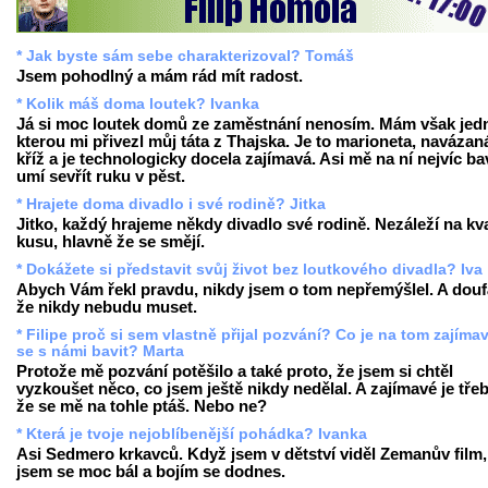
* Jak byste sám sebe charakterizoval? Tomáš
Jsem pohodlný a mám rád mít radost.
* Kolik máš doma loutek? Ivanka
Já si moc loutek domů ze zaměstnání nenosím. Mám však jed
kterou mi přivezl můj táta z Thajska. Je to marioneta, navázan
kříž a je technologicky docela zajímavá. Asi mě na ní nejvíc bav
umí sevřít ruku v pěst.
* Hrajete doma divadlo i své rodině? Jitka
Jitko, každý hrajeme někdy divadlo své rodině. Nezáleží na kva
kusu, hlavně že se smějí.
* Dokážete si představit svůj život bez loutkového divadla? Iva
Abych Vám řekl pravdu, nikdy jsem o tom nepřemýšlel. A dou
že nikdy nebudu muset.
* Filipe proč si sem vlastně přijal pozvání? Co je na tom zajíma
se s námi bavit? Marta
Protože mě pozvání potěšilo a také proto, že jsem si chtěl
vyzkoušet něco, co jsem ještě nikdy nedělal. A zajímavé je třeb
že se mě na tohle ptáš. Nebo ne?
* Která je tvoje nejoblíbenější pohádka? Ivanka
Asi Sedmero krkavců. Když jsem v dětství viděl Zemanův film,
jsem se moc bál a bojím se dodnes.