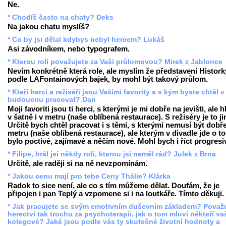
Ne.
* Chodíš často na chaty? Deks
Na jakou chatu myslíš?
* Co by jsi dělal kdybys nebyl hercem? Lukáš
Asi závodníkem, nebo typografem.
* Kterou roli považujete za Vaši průlomovou? Mirek z Jablonce
Nevím konkrétně která role, ale myslím že představení Histork
podle LAFontainových bajek, by mohl být takový průlom.
* Kteří herci a režiséři jsou Vašimi favority a s kým byste chtěl v
budoucnu pracovat? Dan
Moji favoriti jsou ti herci, s kterými je mi dobře na jevišti, ale 
v šatně i v metru (naše oblíbená restaurace). S režiséry je to ji
Určitě bych chtěl pracovat i s těmi, s kterými nemusí být dobř
metru (naše oblíbená restaurace), ale kterým v divadle jde o to
bylo poctivé, zajímavé a něčím nové. Mohl bych i říct progresi
* Filipe, hrál jsi někdy roli, kterou jsi neměl rád? Julek z Brna
Určitě, ale raději si na ně nevzpomínám.
* Jakou cenu mají pro tebe Ceny Thálie? Klárka
Radok to sice není, ale co s tím můžeme dělat. Doufám, že je
připojen i pan Teplý a vzpomene si i na loutkáře. Tímto děkuji.
* Jak pracujete se svým emotivním duševním základem? Považ
herectví tak trochu za psychoterapii, jak o tom mluví někteří va
kolegové? Jaké jsou podle vás ty skutečné životní hodnoty a