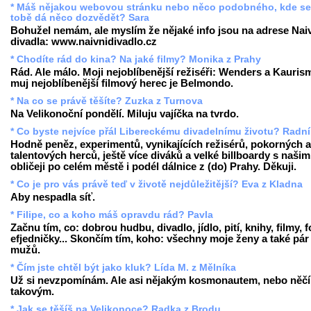
* Máš nějakou webovou stránku nebo něco podobného, kde se
tobě dá něco dozvědět? Sara
Bohužel nemám, ale myslím že nějaké info jsou na adrese Nai
divadla: www.naivnidivadlo.cz
* Chodíte rád do kina? Na jaké filmy? Monika z Prahy
Rád. Ale málo. Moji nejoblíbenější režiséři: Wenders a Kauris
muj nejoblíbenější filmový herec je Belmondo.
* Na co se právě těšíte? Zuzka z Turnova
Na Velikonoční pondělí. Miluju vajíčka na tvrdo.
* Co byste nejvíce přál Libereckému divadelnímu životu? Radní
Hodně peněz, experimentů, vynikajících režisérů, pokorných a
talentových herců, ještě více diváků a velké billboardy s našim
obličeji po celém městě i podél dálnice z (do) Prahy. Děkuji.
* Co je pro vás právě teď v životě nejdůležitější? Eva z Kladna
Aby nespadla síť.
* Filipe, co a koho máš opravdu rád? Pavla
Začnu tím, co: dobrou hudbu, divadlo, jídlo, pití, knihy, filmy, f
efjedničky... Skončím tím, koho: všechny moje ženy a také pár
mužů.
* Čím jste chtěl být jako kluk? Lída M. z Mělníka
Už si nevzpomínám. Ale asi nějakým kosmonautem, nebo něč
takovým.
* Jak se těšíš na Velikonoce? Radka z Brodu