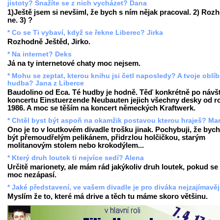
jistoty? Snažíte se z nich vycházet? Dana
1)Ještě jsem si nevšiml, že bych s ním nějak pracoval. 2) Roz
ne. 3) ?
* Co se Ti vybaví, když se řekne Liberec? Jirka
Rozhodně Ještěd, Jirko.
* Na internet? Deks
Já na ty internetové chaty moc nejsem.
* Mohu se zeptat, kterou knihu jsi četl naposledy? A tvoje oblí
hudba? Jana z Liberce
Baudolino od Eca. Té hudby je hodně. Těď konkrétně po návš
koncertu Einstuerzende Neubauten jejich všechny desky od r
1986. A moc se těším na koncert německých Kraftwerk.
* Chtěl byst být aspoň na okamžik postavou kterou hraješ? Mar
Ono je to v loutkovém divadle trošku jinak. Pochybuji, že bych
být přemoudřelým pelikánem, přidrzlou holčičkou, starým
molitanovým stolem nebo krokodýlem...
* Který druh loutek ti nejvíce sedí? Alena
Určitě marionety, ale mám rád jakýkoliv druh loutek, pokud s
moc nezápasí.
* Jaké představení, ve vašem divadle je pro diváka nejzajímavěj
Myslím že to, které má drive a těch tu máme skoro většinu.