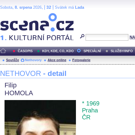
,
, |
|
32
Sobota
8. srpena
2026
Svátek má
Lada
Scéna.cz
NA
ČASOPIS
KDY, KDE, CO, KDO
SPECIÁLNÍ
SLUŽBY/INFO
Soutěže
Nethovory
Akce online
Fotogalerie
NETHOVOR
- detail
Filip
HOMOLA
* 1969
Praha
ČR