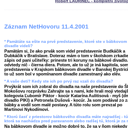
Róbert LAURINEC - kompletní životo
Záznam NetHovoru 11.4.2001
* Pamätáte sa ešte na prvé predstavenie, ktoré ste v bábkovom
divadle videli?
Pamätám si, že ako prvák som videl predstavenie Budkáčik a
Dubkáčik v Bratislave. Doteraz mám o tom v školskom zrkadie
zápis od pani učiteľky: prineste tri koruny na bábkové divadlo
odvtedy nič - čierna diera. Potom, ale to už je iná kapitola, som
predstavenia v Krajskom bábkovom divadle v Banskej Bystrici
to už som bol v spomínanom divadle zamestnaný ako elév.
* A vaše deti? Kedy ste ich po prvý raz vzali do divadla?
Prvýkrát som ich zobral do divadla na naše predstavenie do 
Mokošovu rozprávku Zahrajte sa s nami, kde hrali moji vtedajš
kolegovia Ľubomír Piktor - kocúr Katarína Aulitisová - myš (d
divadlo PIKI) a Petronela Dušová - kocúr. Ja som podával zo 
bábky a vodil som malé postavy. A túto rolu som prevzal po
Martinovi Nykodímovi.
* Ktorú časť z priestorov bábkového divadla máte najradšej - tú
ktorá sa nachádza pred paravanom alebo radšej tú, ktorá je za
Na bábkovom divadle je možno dobré to, že sa v ňom niekedy