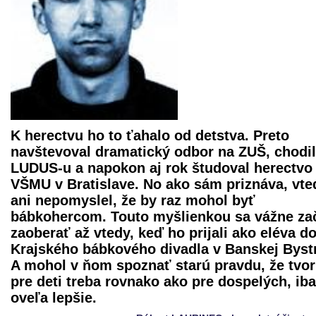
K herectvu ho to ťahalo od detstva. Preto
navštevoval dramatický odbor na ZUŠ, chodil
LUDUS-u a napokon aj rok študoval herectvo
VŠMU v Bratislave. No ako sám priznáva, vte
ani nepomyslel, že by raz mohol byť
bábkohercom. Touto myšlienkou sa vážne za
zaoberať až vtedy, keď ho prijali ako eléva d
Krajského bábkového divadla
v Banskej Bystr
A mohol v ňom spoznať starú pravdu, že tvor
pre deti treba rovnako ako pre dospelých, ib
oveľa lepšie.