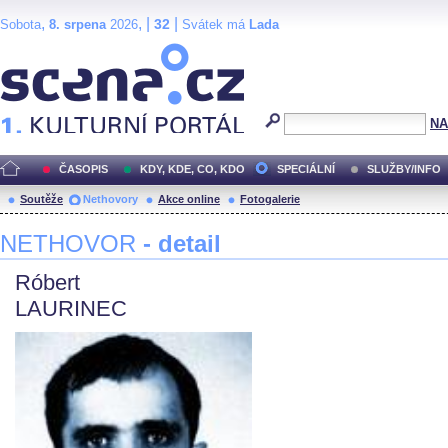
,
, |
|
32
Sobota
8. srpena
2026
Svátek má
Lada
Scéna.cz
NA
ČASOPIS
KDY, KDE, CO, KDO
SPECIÁLNÍ
SLUŽBY/INFO
Soutěže
Nethovory
Akce online
Fotogalerie
NETHOVOR
- detail
Róbert
LAURINEC