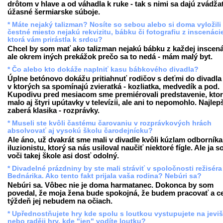
drôtom v hlave a od váhadla k ruke - tak s nimi sa dajú zvádža
úžasné šermiarske súboje.
* Máte nejaký talizman? Nosíte so sebou alebo si doma vyložili
čestné miesto nejakú rekvizitu, bábku či fotografiu z inscenáci
ktorá vám prirástla k srdcu?
Chcel by som mať ako talizman nejakú bábku z každej inscená
ale okrem iných prekážok prečo sa to nedá - mám malý byt.
* Čo alebo kto dokáže naplniť kasu bábkového divadla?
Úplne betónovo dokážu pritiahnuť rodičov s deťmi do divadla t
v ktorých sa spomínajú zvieratká - kozliatka, medvedík a pod.
Kupodivu pred mesiacom sme premiérovali predstavenie, kto
malo aj štyri upútavky v televízii, ale ani to nepomohlo. Najlep
zaberá klasika - rozprávky.
* Museli ste kvôli častému čarovaniu v rozprávkových hrách
absolvovať aj vysokú školu čarodejnícku?
Ale áno, už dvakrát sme mali v divadle kvôli kúzlam odborníka
iluzionistu, ktorý sa nás usiloval naučiť niektoré fígle. Ale ja 
voči takej škole asi dosť odolný.
* Divadelné prázdniny by ste mali stráviť v spoločnosti režiséra
Bednárika. Ako tento fakt prijala vaša rodina? Nebúri sa?
Nebúri sa. Vôbec nie je doma harmatanec. Dokonca by som
povedal, že moja žena bude spokojná, že budem pracovať a c
týždeň jej nebudem na očiach.
* Upřednostňujete hry kde spolu s loutkou vystupujete na jevišt
nebo raději hry, kde "jen" vodíte loutku?