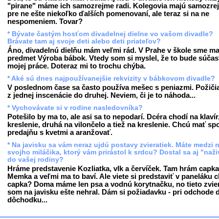
"pirane" máme ich samozrejme radi. Kolegovia majú samozre
pre ne ešte niekoľko ďalších pomenovaní, ale teraz si na ne
nespomeniem. Tovar?
* Bývate častým hosťom divadelnej dielne vo vašom divadle?
Brávate tam aj svoje deti alebo deti priateľov?
Áno, divadelnú dielňu mám veľmi rád. V Prahe v škole sme ma
predmet Výroba bábok. Vtedy som si myslel, že to bude súčas
mojej práce. Doteraz mi to trochu chýba.
* Aké sú dnes najpoužívanejšie rekvizity v bábkovom divadle?
V poslednom čase sa často používa mešec s peniazmi. Požiči
z jednej inscenácie do druhej. Neviem, či je to náhoda...
* Vychovávate si v rodine nasledovníka?
Potešilo by ma to, ale asi sa to nepodarí. Dcéra chodí na klavír
kreslenie, druhá na vilončelo a tiež na kreslenie. Chcú mať sp
predajňu s kvetmi a aranžovať.
* Na javisku sa vám neraz ujdú postavy zvieratiek. Máte medzi 
svojho miláčika, ktorý vám prirástol k srdcu? Dostal sa aj "naž
do vašej rodiny?
Hráme predstavenie Kozliatka, vlk a červíček. Tam hrám capka
Memka a veľmi ma to baví. Ale viete si predstaviť v paneláku 
capka? Doma máme len psa a vodnú korytnačku, no tieto zvie
som na javisku ešte nehral. Dám si požiadavku - pri odchode 
dôchodku...