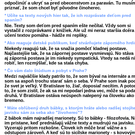
odpočinúť a ukryť sa pred obecenstvom za paraván. Tu musí
priznať, že som chcel byť pôvodne činoherec.
* Učíte sa texty nových hier tak, že ich rozprávate deťom pred
spaním?
Nie. Texty som deťom pred spaním ešte nečítal. Vždy som si
vystačil z rozprávkami z knižiek. Ale už mi neraz staršia dcéra 
učení textov pomáha - hádže mi repliky.
* Ako reaguje detské publikum, keď stvárňujete záporného hrd
Niekedy reagujú tak, že sa snažia pomôcť kladnej postave.
Najčastejšie tak, že sa zápornej postave vysmievajú. No stáva 
aj záporná postava je im niekedy sympatická. Vtedy sa nedá n
robiť, len rozmýšlať, kde sa stala chyba.
* Čo vám dalo štúdium a pobyt v Prahe?
Medzi najväčšie klady patrilo to, že som býval na internáte a 
som sa aspoň trochu starať sám o seba. V Prahe som inak pocí
že svet je veľký. V Bratislave to, žiaľ, doposiaľ necítim. A poto
to, že som zistil, že ak sa mi nepodarí jedna vec, môže sa poda
druhá. V Bratislave ostáva neúspech nalepený na človeku ako
bremeno.
* Máte obľúbený druh bábky, s ktorým hráte alebo radšej stojít
javisku sám za seba ako "živoherec"?
Z bábok mám najradšej marionety. Sú to bábky - filozofovia. N
im pristane, keď prednášajú vážne texty a mudrujú na javisku.
Vyzerajú pritom rozkošne. Človek ich môže brať vážne a s
odstupom zároveň. A keď sú to sicílske marionety - s kovový