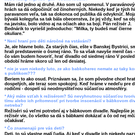
Mám rád jedno aj druhé. Ako som už spomenul. V paravánový
hrách sa dá odpočinúť od činoherných. Niekedy keď je tých hi
paravanom veľa, tak sa dokonca od publika dá odvyknúť. Moj
bývalá kolegyňa sa tak bála obecenstva, že jej vždy, keď sa obj
na javisku, bolo vidno aj na očiach ako sa bojí. Pán režisér J.
Bednárik to vyriešil jednoducho: "Milka, ty budeš mať čierne
okuliare."
* Není hraní pro děti náročné na vstávání?
Je, ale hlavne bolo. Za starých čias, ešte v Banskej Bystrici, s
hrali predstavenie o ôsmej ráno. To sa však navyše menil čas 
čo vám budem hovoriť, hrať divadlo od siedmej ráno V posl
období hráme skoro už len od desiatej.
* nie je vam niekedy luto, ze ako babkoherec nemate az taky ko
s publikom???
Beriem to ako osud. Priznávam sa, že som pôvodne chcel hra
dospelých, ale teraz som spokojný. Keď hráme v nedeľu pre de
rodičmi - dospelí sú neodmysliteľnou súčasťou atmosféry.
* Aký máte vzťah k režisérom? Sú nevyhnutnou súčasťou tvori
tímu alebo ich prítomnosť pri tvorbe inscenácií v bábkovom di
netreba?
Režiséri sú veľmi potrební aj v bábkovom divadle. Najlepšie je
režisér vie, čo všetko sa dá s bábkami dokázať a čo od nej mô
očakávať.
* Čo znamenajú pre vás deti?
Deti, to sú vlastne malí ľudia. Aj keď v divadle ich niekedy na