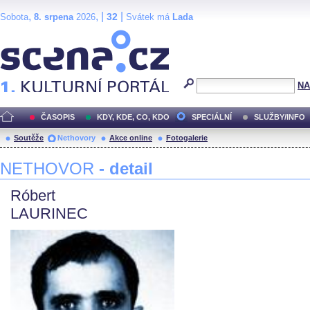
,
, |
|
32
Sobota
8. srpena
2026
Svátek má
Lada
Scéna.cz
NA
ČASOPIS
KDY, KDE, CO, KDO
SPECIÁLNÍ
SLUŽBY/INFO
Soutěže
Nethovory
Akce online
Fotogalerie
NETHOVOR
- detail
Róbert
LAURINEC