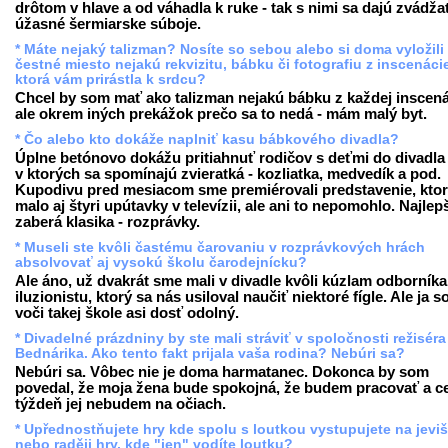
drôtom v hlave a od váhadla k ruke - tak s nimi sa dajú zvádža
úžasné šermiarske súboje.
* Máte nejaký talizman? Nosíte so sebou alebo si doma vyložili
čestné miesto nejakú rekvizitu, bábku či fotografiu z inscenáci
ktorá vám prirástla k srdcu?
Chcel by som mať ako talizman nejakú bábku z každej inscená
ale okrem iných prekážok prečo sa to nedá - mám malý byt.
* Čo alebo kto dokáže naplniť kasu bábkového divadla?
Úplne betónovo dokážu pritiahnuť rodičov s deťmi do divadla t
v ktorých sa spomínajú zvieratká - kozliatka, medvedík a pod.
Kupodivu pred mesiacom sme premiérovali predstavenie, kto
malo aj štyri upútavky v televízii, ale ani to nepomohlo. Najlep
zaberá klasika - rozprávky.
* Museli ste kvôli častému čarovaniu v rozprávkových hrách
absolvovať aj vysokú školu čarodejnícku?
Ale áno, už dvakrát sme mali v divadle kvôli kúzlam odborníka
iluzionistu, ktorý sa nás usiloval naučiť niektoré fígle. Ale ja 
voči takej škole asi dosť odolný.
* Divadelné prázdniny by ste mali stráviť v spoločnosti režiséra
Bednárika. Ako tento fakt prijala vaša rodina? Nebúri sa?
Nebúri sa. Vôbec nie je doma harmatanec. Dokonca by som
povedal, že moja žena bude spokojná, že budem pracovať a c
týždeň jej nebudem na očiach.
* Upřednostňujete hry kde spolu s loutkou vystupujete na jevišt
nebo raději hry, kde "jen" vodíte loutku?