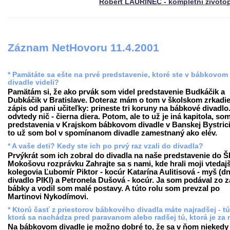
Róbert LAURINEC - kompletní životo
Záznam NetHovoru 11.4.2001
* Pamätáte sa ešte na prvé predstavenie, ktoré ste v bábkovom
divadle videli?
Pamätám si, že ako prvák som videl predstavenie Budkáčik a
Dubkáčik v Bratislave. Doteraz mám o tom v školskom zrkadie
zápis od pani učiteľky: prineste tri koruny na bábkové divadlo
odvtedy nič - čierna diera. Potom, ale to už je iná kapitola, som
predstavenia v Krajskom bábkovom divadle v Banskej Bystrici
to už som bol v spomínanom divadle zamestnaný ako elév.
* A vaše deti? Kedy ste ich po prvý raz vzali do divadla?
Prvýkrát som ich zobral do divadla na naše predstavenie do 
Mokošovu rozprávku Zahrajte sa s nami, kde hrali moji vtedajš
kolegovia Ľubomír Piktor - kocúr Katarína Aulitisová - myš (d
divadlo PIKI) a Petronela Dušová - kocúr. Ja som podával zo 
bábky a vodil som malé postavy. A túto rolu som prevzal po
Martinovi Nykodímovi.
* Ktorú časť z priestorov bábkového divadla máte najradšej - tú
ktorá sa nachádza pred paravanom alebo radšej tú, ktorá je za
Na bábkovom divadle je možno dobré to, že sa v ňom niekedy