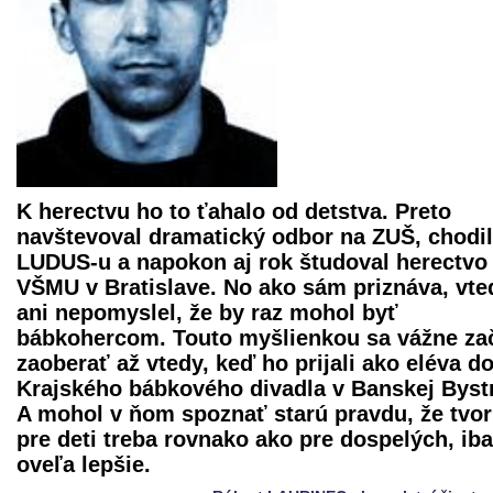
K herectvu ho to ťahalo od detstva. Preto
navštevoval dramatický odbor na ZUŠ, chodil
LUDUS-u a napokon aj rok študoval herectvo
VŠMU v Bratislave. No ako sám priznáva, vte
ani nepomyslel, že by raz mohol byť
bábkohercom. Touto myšlienkou sa vážne za
zaoberať až vtedy, keď ho prijali ako eléva d
Krajského bábkového divadla
v Banskej Bystr
A mohol v ňom spoznať starú pravdu, že tvor
pre deti treba rovnako ako pre dospelých, ib
oveľa lepšie.