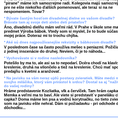
"pirane" máme ich samozrejme radi. Kolegovia majú samozre
pre ne ešte niekoľko ďalších pomenovaní, ale teraz si na ne
nespomeniem. Tovar?
* Bývate častým hosťom divadelnej dielne vo vašom divadle?
Brávate tam aj svoje deti alebo deti priateľov?
Áno, divadelnú dielňu mám veľmi rád. V Prahe v škole sme ma
predmet Výroba bábok. Vtedy som si myslel, že to bude súčas
mojej práce. Doteraz mi to trochu chýba.
* Aké sú dnes najpoužívanejšie rekvizity v bábkovom divadle?
V poslednom čase sa často používa mešec s peniazmi. Požiči
z jednej inscenácie do druhej. Neviem, či je to náhoda...
* Vychovávate si v rodine nasledovníka?
Potešilo by ma to, ale asi sa to nepodarí. Dcéra chodí na klavír
kreslenie, druhá na vilončelo a tiež na kreslenie. Chcú mať sp
predajňu s kvetmi a aranžovať.
* Na javisku sa vám neraz ujdú postavy zvieratiek. Máte medzi 
svojho miláčika, ktorý vám prirástol k srdcu? Dostal sa aj "naž
do vašej rodiny?
Hráme predstavenie Kozliatka, vlk a červíček. Tam hrám capka
Memka a veľmi ma to baví. Ale viete si predstaviť v paneláku 
capka? Doma máme len psa a vodnú korytnačku, no tieto zvie
som na javisku ešte nehral. Dám si požiadavku - pri odchode 
dôchodku...