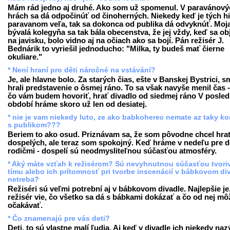
Mám rád jedno aj druhé. Ako som už spomenul. V paravánový
hrách sa dá odpočinúť od činoherných. Niekedy keď je tých hi
paravanom veľa, tak sa dokonca od publika dá odvyknúť. Moj
bývalá kolegyňa sa tak bála obecenstva, že jej vždy, keď sa obj
na javisku, bolo vidno aj na očiach ako sa bojí. Pán režisér J.
Bednárik to vyriešil jednoducho: "Milka, ty budeš mať čierne
okuliare."
* Není hraní pro děti náročné na vstávání?
Je, ale hlavne bolo. Za starých čias, ešte v Banskej Bystrici, s
hrali predstavenie o ôsmej ráno. To sa však navyše menil čas 
čo vám budem hovoriť, hrať divadlo od siedmej ráno V posl
období hráme skoro už len od desiatej.
* nie je vam niekedy luto, ze ako babkoherec nemate az taky ko
s publikom???
Beriem to ako osud. Priznávam sa, že som pôvodne chcel hra
dospelých, ale teraz som spokojný. Keď hráme v nedeľu pre de
rodičmi - dospelí sú neodmysliteľnou súčasťou atmosféry.
* Aký máte vzťah k režisérom? Sú nevyhnutnou súčasťou tvori
tímu alebo ich prítomnosť pri tvorbe inscenácií v bábkovom di
netreba?
Režiséri sú veľmi potrební aj v bábkovom divadle. Najlepšie je
režisér vie, čo všetko sa dá s bábkami dokázať a čo od nej mô
očakávať.
* Čo znamenajú pre vás deti?
Deti, to sú vlastne malí ľudia. Aj keď v divadle ich niekedy na