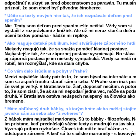
odpočinúť a ukryť sa pred obecenstvom za paraván. Tu musí
priznať, že som chcel byť pôvodne činoherec.
* Učíte sa texty nových hier tak, že ich rozprávate deťom pred
spaním?
Nie. Texty som deťom pred spaním ešte nečítal. Vždy som si
vystačil z rozprávkami z knižiek. Ale už mi neraz staršia dcéra 
učení textov pomáha - hádže mi repliky.
* Ako reaguje detské publikum, keď stvárňujete záporného hrd
Niekedy reagujú tak, že sa snažia pomôcť kladnej postave.
Najčastejšie tak, že sa zápornej postave vysmievajú. No stáva 
aj záporná postava je im niekedy sympatická. Vtedy sa nedá n
robiť, len rozmýšlať, kde sa stala chyba.
* Čo vám dalo štúdium a pobyt v Prahe?
Medzi najväčšie klady patrilo to, že som býval na internáte a 
som sa aspoň trochu starať sám o seba. V Prahe som inak pocí
že svet je veľký. V Bratislave to, žiaľ, doposiaľ necítim. A poto
to, že som zistil, že ak sa mi nepodarí jedna vec, môže sa poda
druhá. V Bratislave ostáva neúspech nalepený na človeku ako
bremeno.
* Máte obľúbený druh bábky, s ktorým hráte alebo radšej stojít
javisku sám za seba ako "živoherec"?
Z bábok mám najradšej marionety. Sú to bábky - filozofovia. N
im pristane, keď prednášajú vážne texty a mudrujú na javisku.
Vyzerajú pritom rozkošne. Človek ich môže brať vážne a s
odstupom zároveň. A keď sú to sicílske marionety - s kovový