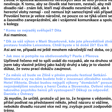
života. A spousta absolventů hereckých škol se této profesi v
nevěnuje. K tomu, aby se člověk stal hercem, nestačí, aby měl
divadlo rád - znám lidi, kteří mají divadlo nesmírně rádi, ale k
herectví vlohy nemají - což nemusí být samozřejmě váš případ
Povolání herce je velice náročné, ne pouze co se týká učení se
a časového zaneprázdnění, ale i vzájemné komunikace a spol
s kolegy.
* Komu se nejraděj svěřuješ? Dita
Asi mamince.
* Dík za váš výkon v Marii Stuartovně, kde jste přesvědčivě ztvá
postavu hraběte Leicestera. Chtěl byste v té době žít? Eva M.
Asi ani ne, připadá mi ještě mnohem náročnější než doba, co j
* Jak moc si potrpíte na obdivovatelky? Pavla z Přerova
Upřímně řečeno mě to spíš uvádí do rozpaků, ale na druhou s
jsem taky vlastně ješitný jako každý druhý a taky je to vlastně
důkaz, že svou prací dokážu zaujmout.
* Za měsíc už bude ve Zlíně v plném proudu festival Setkání-
Stretnutie a vy na něm budete hrát v inscenaci zlínského soub
Hotel Viktoria. Diváci budou nejspíš výkony "domácích" posuz
nejznámějíšmi soubory a herci Česka a Slovenska. Ovlivní něc
takového psychiku herců při vystoupení? Děkuji za odpověď.
Daniela z Ostravy
Já myslím, že určitě, protože už jen to, že hrajeme s vědomím,
přišel podívat na představení někdo, jehož názoru si vážíme,
nebokdo divadlu rozumí více než my, zvyšuje pocit zodpovědn
trémy.