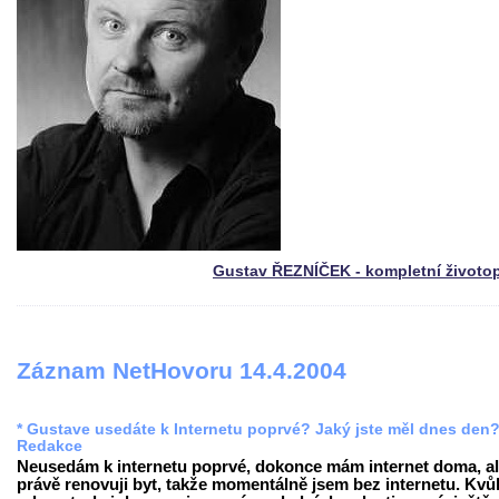
Gustav ŘEZNÍČEK - kompletní životo
Záznam NetHovoru 14.4.2004
* Gustave usedáte k Internetu poprvé? Jaký jste měl dnes den
Redakce
Neusedám k internetu poprvé, dokonce mám internet doma, al
právě renovuji byt, takže momentálně jsem bez internetu. Kvůl