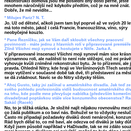
rekonstrukci domova jsou mé poslední dny dosti perné, ještě
mnohem náročnější než kdykoliv předtím, což je na mně znát.
Dobře, že mě nevidíte...
* Milujes Pariz? N. T.
Jo. Už od dětství, ačkoli jsem tam byl poprvé až ve svých 20 le
má toto město, jakož i celá Francie, francouzština, víno, sýry
neobyčejné kouzlo.
* Pane Řezníčku, jak se Vám daří skloubit všechny pracovní
povinnosti - máte jednu z hlavních rolí v připravované premiéře
Zlíně Všichni moji synové a hostujete v Nitře. Jarka A.
V připravované inscenaci Všichni moji synové mám sice krás
významnou roli, ale naštěstí to není role stěžejní, což mi právě
vyhovuje kvůli zníměné rekonstrukci bytu. Je to přízemní, ale j
pravda. Ohledně Nitry, kde hraji ve Veršininových Třech sestrá
moje vytížení v současné době tak dvě, tři představení za měs
se dá zvládnout. Navíc se do Nitry vždycky těším.
* Ahoj Gusto, taky jsi začínal u amatérského divadla. Jak teď ze
svého pohledu profesionála vidíš budoucnost amatérského di
na trhu, kde podle mne převyšuje nabídka (především komerčn
divadel)nad poptávkou stále více konzumního obecenstva? R
Sakáč (Racek)
No, to je těžká otázka. Je složité najít nějakou rovnováhu mezi
co žádá publikum a co baví nás. Bohužel se to vždycky nesluč
Často mi připadají požadavky diváků dosti nenáročné, konzum
Rád bych dělal to, co mě baví, ale odezva od diváků je taky důl
Když jsem působil například v HaDivadle, tak se mi zdálo sou