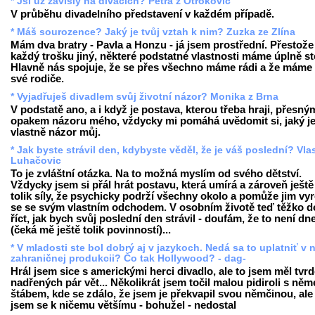
* Jsi už závislý na divácích? Petra z Otrokovic
V průběhu divadelního představení v každém případě.
* Máš sourozence? Jaký je tvůj vztah k nim? Zuzka ze Zlína
Mám dva bratry - Pavla a Honzu - já jsem prostřední. Přestože
každý trošku jiný, některé podstatné vlastnosti máme úplně st
Hlavně nás spojuje, že se přes všechno máme rádi a že máme 
své rodiče.
* Vyjadřuješ divadlem svůj životní názor? Monika z Brna
V podstatě ano, a i když je postava, kterou třeba hraji, přesný
opakem názoru mého, vždycky mi pomáhá uvědomit si, jaký j
vlastně názor můj.
* Jak byste strávil den, kdybyste věděl, že je váš poslední? Vla
Luhačovic
To je zvláštní otázka. Na to možná myslím od svého dětství.
Vždycky jsem si přál hrát postavu, která umírá a zároveň ješt
tolik síly, že psychicky podrží všechny okolo a pomůže jim vy
se se svým vlastním odchodem. V osobním životě teď těžko 
říct, jak bych svůj poslední den strávil - doufám, že to není dn
(čeká mě ještě tolik povinností)...
* V mladosti ste bol dobrý aj v jazykoch. Nedá sa to uplatniť v 
zahraničnej produkcii? Čo tak Hollywood? - dag-
Hrál jsem sice s americkými herci divadlo, ale to jsem měl tvr
nadřených pár vět... Několikrát jsem točil malou pidiroli s n
štábem, kde se zdálo, že jsem je překvapil svou němčinou, ale
jsem se k ničemu většímu - bohužel - nedostal