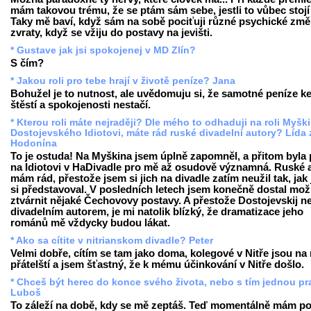
mám takovou trému, že se ptám sám sebe, jestli to vůbec stojí 
Taky mě baví, když sám na sobě pociťuji různé psychické změ
zvraty, když se vžiju do postavy na jevišti.
* Gustave jak jsi spokojenej v MD Zlín?
S čím?
* Jakou roli pro tebe hrají v životě peníze? Jana
Bohužel je to nutnost, ale uvědomuju si, že samotné peníze k
štěstí a spokojenosti nestačí.
* Kterou roli máte nejraději? Dle mého to odhaduji na roli Myšk
Dostojevského Idiotovi, máte rád ruské divadelní autory? Lída 
Hodonína
To je ostuda! Na Myškina jsem úplně zapomněl, a přitom byla 
na Idiotovi v HaDivadle pro mě až osudově významná. Ruské 
mám rád, přestože jsem si jich na divadle zatím neužil tak, jak
si představoval. V posledních letech jsem konečně dostal mo
ztvárnit nějaké Čechovovy postavy. A přestože Dostojevskij n
divadelním autorem, je mi natolik blízký, že dramatizace jeho
románů mě vždycky budou lákat.
* Ako sa cítite v nitrianskom divadle? Peter
Velmi dobře, cítím se tam jako doma, kolegové v Nitře jsou na
přátelští a jsem šťastný, že k mému účinkování v Nitře došlo.
* Chceš být herec do konce svého života, nebo s tím jednou pr
Luboš
To záleží na době, kdy se mě zeptáš. Teď momentálně mám poc