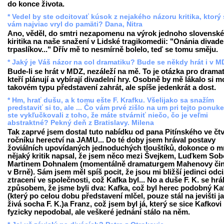
do konce života.
* Vedel by ste odcitovať kúsok z nejakého názoru kritika, ktorý
vám najviac vryl do pamäti? Dana, Nitra
Ano, věděl, do smtri nezapomenu na výrok jednoho slovensk
kiritika na naše snažení v Lidské tragikomedii: "Onánia divad
trpaslíkov..." Dřív mě to nesmírně bolelo, teď se tomu směju.
* Jaký je Váš názor na col dramatiku? Bude se někdy hrát i v 
Bude-li se hrát v MDZ, nezáleží na mě. To je otázka pro drama
kteří plánují a vybírají divadelní hry. Osobně by mě lákalo si 
takovém typu představení zahrát, ale spíše jedenkrát a dost.
* Hm, hrať dušu, a k tomu ešte F. Krafku. Všelijako sa snažím
predstaviť si to, ale ... Čo vám prvé zišlo na um pri tejto ponuk
ste vykľučkovali z toho, že máte stvárniť niečo, čo je veľmi
abstraktné? Pekný deň z Bratislavy. Milena
Tak zaprvé jsem dostal tuto nabídku od pana Pitínského ve čt
ročníku herectví na JAMU... Do té doby jsem hrával postavy
žoviálních upovídaných jednoduchých tlouštíků, dokonce o 
nějaký kritik napsal, že jsem něco mezi Švejkem, Luďkem Sob
Martinem Dohnalem (momentálně dramaturgem Mahenovy či
v Brně). Sám jsem měl spíš pocit, že jsou mi bližší jedinci odci
ztracení ve společnosti, což Kafka byl... No a duše F. K. se hrá
způsobem, že jsme byli dva: Kafka, což byl herec podobný Ka
(který po celou dobu představení mlčel, pouze stál na jevišti j
živá socha F. K.)a Franz, což jsem byl já, který se sice Kafkovi
fyzicky nepodobal, ale veškeré jednání stálo na něm.