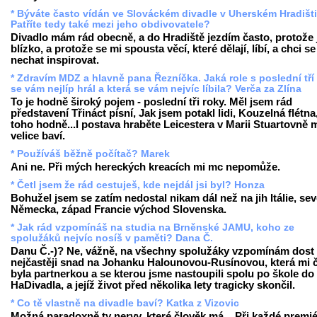
* Býváte často vídán ve Slováckém divadle v Uherském Hradišti
Patříte tedy také mezi jeho obdivovatele?
Divadlo mám rád obecně, a do Hradiště jezdím často, protože 
blízko, a protože se mi spousta věcí, které dělají, líbí, a chci se
nechat inspirovat.
* Zdravím MDZ a hlavně pana Řezníčka. Jaká role s poslední tří
se vám nejlíp hrál a která se vám nejvíc líbila? Verča za Zlína
To je hodně široký pojem - poslední tři roky. Měl jsem rád
představení Třináct písní, Jak jsem potakl lidi, Kouzelná flétna,
toho hodně...I postava hraběte Leicestera v Marii Stuartovně 
velice baví.
* Používáš běžně počítač? Marek
Ani ne. Při mých hereckých kreacích mi mc nepomůže.
* Četl jsem že rád cestuješ, kde nejdál jsi byl? Honza
Bohužel jsem se zatím nedostal nikam dál než na jih Itálie, sev
Německa, západ Francie východ Slovenska.
* Jak rád vzpomínáš na studia na Brněnské JAMU, koho ze
spolužáků nejvíc nosíš v paměti? Dana Č.
Danu Č.-)? Ne, vážně, na všechny spolužáky vzpomínám dost 
nejčastěji snad na Johanku Halounovou-Rusínovou, která mi 
byla partnerkou a se kterou jsme nastoupili spolu po škole do
HaDivadla, a jejíž život před několika lety tragicky skončil.
* Co tě vlastně na divadle baví? Katka z Vizovic
Možná paradoxně ty nervy, které člověk má... Při každé premi