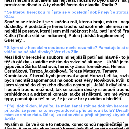
mezi hercem a divákem asi největší, možná to bylo dáno i ma
prostorem divadla. A ty chodíš často do divadla, Radku?
* Se kterou hereckou rolí jste se v poslední době nejvíce ztotož
Klára
Snažím se ztotožnit se s každou rolí, kterou hraju, má to i neg
důsledky. V podstatě je herec trochu schizofrenik, ale mezi m
nejbližší postavy, které jsem měl möžnost hrát, patří určitě Fr
Kafka (Touha stát se indiánem), Pulec (Lidská tragikomedie),
Guerney...
* S kým si v hereckém souboru nevíc rozumíte? Pamatujete si 
vidění na nějaká diváky? Veruška Zlín
Mezi lidi v hereckém souboru minejbližší patří asi hlavně - to j
těžká otázka - uvádíte mě tím do svízelné situace... Určitě je to
nápověda Šárka Machová, herečky Jana Tomečková, Helena
Čermáková, Tereza Jakubíková, Tereza Matasyo, Tamara
Komínková. Z herců bych jmenoval aspoň Honzu Leflíka, roz
bych nechtěl zapomenout na osobnost Věry Novákové, kvůli k
jsem vlastně do zlínského divadla nastoupil. Ještě k divákům 
li aspoň trochu možnost, tak se snažím diváky si aspoň troch
prohlédnout a udržet si kontakt, takže si některé, pro mě výra
typy, pamatuju a těším se, že je zase brzy uvidím v hledišti.
* Přeji dobrý den. Myslíte, že mám šanci stát se dobrým hercem 
případě, že jsem na to nevystudovala příslušnou školu? Divadl
mám ze srdce ráda. Děkuji za odpověď a přeji příjemný zbytek 
Adéla
Myslím si, že ve škole to nebude, koneckonců nejdůležitější je