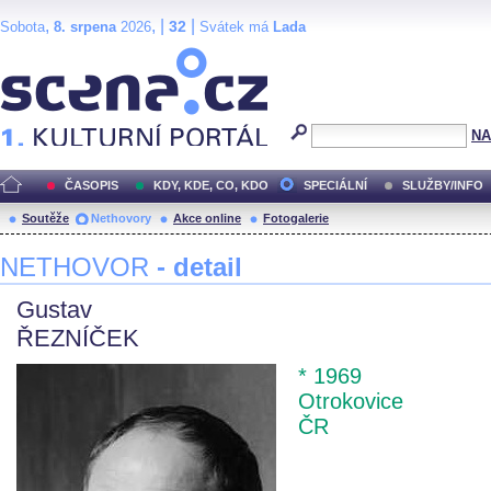
,
, |
|
32
Sobota
8. srpena
2026
Svátek má
Lada
Scéna.cz
NA
ČASOPIS
KDY, KDE, CO, KDO
SPECIÁLNÍ
SLUŽBY/INFO
Soutěže
Nethovory
Akce online
Fotogalerie
NETHOVOR
- detail
Gustav
ŘEZNÍČEK
* 1969
Otrokovice
ČR