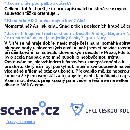
* Jak se cítíte pod palbou otázek?
Celkem dobře, horší je to pro zapisovatelku, která se v mých
souvětích těžko orientuje...
* Která role MD Zlín Vás nejvíc baví? Aleš
Momentálně? Asi jak kdy... Snad z těch posledních hrabě Lëice
* Jak se ti hraje ve Třech sestrách v Divadle Andreja Bagára v N
Je to náročné mluvit jako jediný česky? Igor z Nitry
V Nitře se mi hraje dobře, navíc moje čeština mi pomáhá sbíra
plusové body u slovenských diváků, což jsem si nejvíce uvěd
při účinkování na festivalu slovenských divadel v Praze, kde 
bylo zcela naopak, a to mně působilo neobyčejnou trému.
Omlouvám se, ale vzhledem k časovému zaneprázdnění a k
prostoru, který nám byl poskytnut, musím své odpovědi na va
víceméně příjemné otázky ukončit. Překvapilo mě, že neberou
konce a že jsem vám stál za to, abyste usedli k počítači a napsa
Všem moc děkuji, přeji krásný jarní večer a těším se na setkán
divadle. Váš Gustav.
Zprávy do emailu