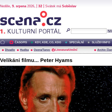
,
, |
|
32
Neděle
9. srpena
2026
Svátek má
Soběslav
Scéna.cz
NA
ČASOPIS
KDY, KDE, CO, KDO
SPECIÁLNÍ
SLUŽBY/INFO
Divadlo
Hudba
Opera/Tanec
Literatura/Umění
Archiv číse
Velikáni filmu... Peter Hyams