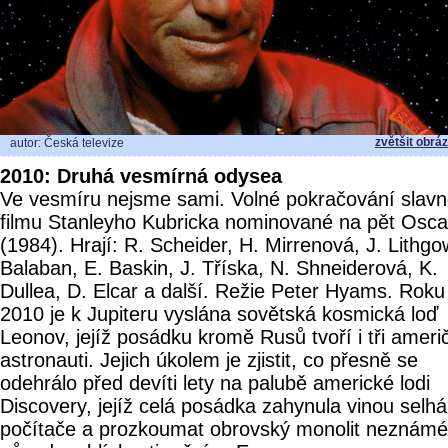
zvětšit obrá
autor: Česká televize
2010: Druhá vesmírná odysea
Ve vesmíru nejsme sami. Volné pokračování slav
filmu Stanleyho Kubricka nominované na pět Osca
(1984). Hrají: R. Scheider, H. Mirrenová, J. Lithgo
Balaban, E. Baskin, J. Tříska, N. Shneiderová, K.
Dullea, D. Elcar a další. Režie Peter Hyams. Roku
2010 je k Jupiteru vyslána sovětská kosmická loď
Leonov, jejíž posádku kromě Rusů tvoří i tři američ
astronauti. Jejich úkolem je zjistit, co přesně se
odehrálo před devíti lety na palubě americké lodi
Discovery, jejíž celá posádka zahynula vinou selhá
počítače a prozkoumat obrovský monolit neznám