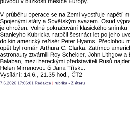
původu v blízkosti měsíce Europy.
V průběhu operace se na Zemi vyostřuje napětí m
Spojenými státy a Sovětským svazem. Osud výpr
je ohrožen. Volné pokračování klasického snímku
Stanleyho Kubricka natočil šestnáct let po jeho uv
do kin americký režisér Peter Hyams. Předlohou 
opět byl román Arthura C. Clarka. Zatímco americ
astronauty ztvárnili Roy Scheider, John Lithgow a
Balaban, mezi hereckými představiteli Rusů najd
Helen Mirrenovou či Jana Třísku.
Vysílání: 14.6., 21.35 hod., ČT2
7.6.2026 17:06:01 Redakce
|
rubrika -
Z éteru