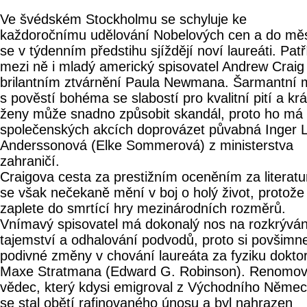
Ve švédském Stockholmu se schyluje ke
každoročnímu udělování Nobelových cen a do mě
se v týdenním předstihu sjíždějí noví laureáti. Patř
mezi ně i mladý americký spisovatel Andrew Craig
brilantním ztvárnění Paula Newmana. Šarmantní 
s pověstí bohéma se slabostí pro kvalitní pití a kr
ženy může snadno způsobit skandál, proto ho má
společenských akcích doprovázet půvabná Inger L
Anderssonová (Elke Sommerová) z ministerstva
zahraničí.
Craigova cesta za prestižním oceněním za literatu
se však nečekaně mění v boj o holý život, protože
zaplete do smrtící hry mezinárodních rozměrů.
Vnímavý spisovatel má dokonalý nos na rozkrýván
tajemství a odhalování podvodů, proto si povšimn
podivné změny v chování laureáta za fyziku dokto
Maxe Stratmana (Edward G. Robinson). Renomo
vědec, který kdysi emigroval z Východního Němec
se stal obětí rafinovaného únosu a byl nahrazen