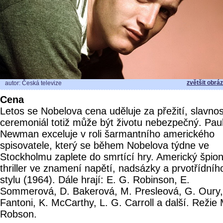
zvětšit obrá
autor: Česká televize
Cena
Letos se Nobelova cena uděluje za přežití, slavnos
ceremoniál totiž může být životu nebezpečný. Pau
Newman exceluje v roli šarmantního amerického
spisovatele, který se během Nobelova týdne ve
Stockholmu zaplete do smrtící hry. Americký špio
thriller ve znamení napětí, nadsázky a prvotřídníh
stylu (1964). Dále hrají: E. G. Robinson, E.
Sommerová, D. Bakerová, M. Presleová, G. Oury,
Fantoni, K. McCarthy, L. G. Carroll a další. Režie
Robson.