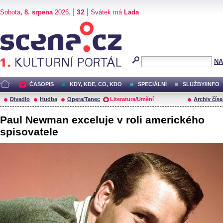
,
, |
|
32
Sobota
8. srpena
2026
Svátek má
Lada
Scéna.cz
NA
ČASOPIS
KDY, KDE, CO, KDO
SPECIÁLNÍ
SLUŽBY/INFO
Divadlo
Hudba
Opera/Tanec
Literatura/Umění
Archiv číse
Paul Newman exceluje v roli amerického
spisovatele