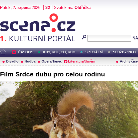
,
, |
|
32
Pátek
7. srpena
2026
Svátek má
Oldřiška
Scéna.cz
NA
ČASOPIS
KDY, KDE, CO, KDO
SPECIÁLNÍ
SLUŽBY/INFO
Divadlo
Hudba
Opera/Tanec
Literatura/Umění
Archiv číse
Film Srdce dubu pro celou rodinu