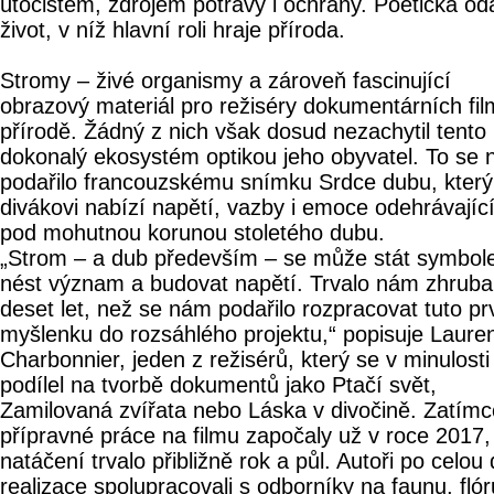
útočištěm, zdrojem potravy i ochrany. Poetická ód
život, v níž hlavní roli hraje příroda.
Stromy – živé organismy a zároveň fascinující
obrazový materiál pro režiséry dokumentárních fil
přírodě. Žádný z nich však dosud nezachytil tento
dokonalý ekosystém optikou jeho obyvatel. To se 
podařilo francouzskému snímku Srdce dubu, který
divákovi nabízí napětí, vazby i emoce odehrávajíc
pod mohutnou korunou stoletého dubu.
„Strom – a dub především – se může stát symbol
nést význam a budovat napětí. Trvalo nám zhruba
deset let, než se nám podařilo rozpracovat tuto pr
myšlenku do rozsáhlého projektu,“ popisuje Laure
Charbonnier, jeden z režisérů, který se v minulosti
podílel na tvorbě dokumentů jako Ptačí svět,
Zamilovaná zvířata nebo Láska v divočině. Zatímc
přípravné práce na filmu započaly už v roce 2017,
natáčení trvalo přibližně rok a půl. Autoři po celou
realizace spolupracovali s odborníky na faunu, flór