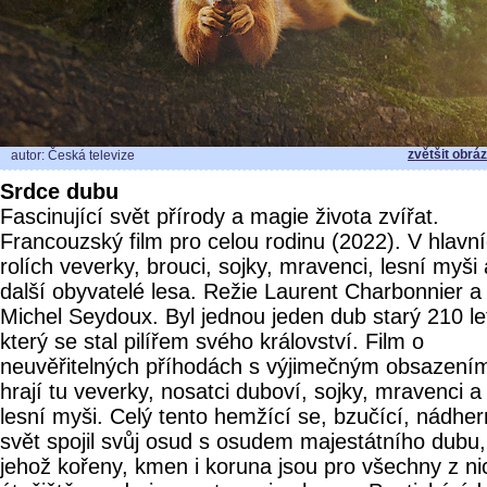
zvětšit obrá
autor: Česká televize
Srdce dubu
Fascinující svět přírody a magie života zvířat.
Francouzský film pro celou rodinu (2022). V hlavn
rolích veverky, brouci, sojky, mravenci, lesní myši 
další obyvatelé lesa. Režie Laurent Charbonnier a
Michel Seydoux. Byl jednou jeden dub starý 210 le
který se stal pilířem svého království. Film o
neuvěřitelných příhodách s výjimečným obsazení
hrají tu veverky, nosatci duboví, sojky, mravenci a
lesní myši. Celý tento hemžící se, bzučící, nádhe
svět spojil svůj osud s osudem majestátního dubu,
jehož kořeny, kmen i koruna jsou pro všechny z ni