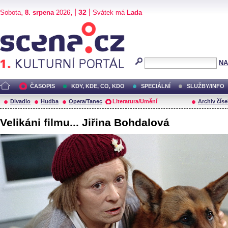
,
, |
|
32
Sobota
8. srpena
2026
Svátek má
Lada
Scéna.cz
NA
ČASOPIS
KDY, KDE, CO, KDO
SPECIÁLNÍ
SLUŽBY/INFO
Divadlo
Hudba
Opera/Tanec
Literatura/Umění
Archiv číse
Velikáni filmu... Jiřina Bohdalová