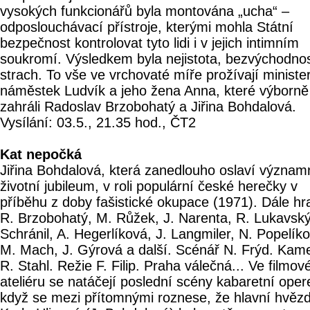
vysokých funkcionářů byla montována „ucha“ –
odposlouchávací přístroje, kterými mohla Státní
bezpečnost kontrolovat tyto lidi i v jejich intimním
soukromí. Výsledkem byla nejistota, bezvýchodnos
strach. To vše ve vrchovaté míře prožívají ministe
náměstek Ludvík a jeho žena Anna, které výborně
zahráli Radoslav Brzobohatý a Jiřina Bohdalová.
Vysílání: 03.5., 21.35 hod., ČT2
Kat nepočká
Jiřina Bohdalová, která zanedlouho oslaví význam
životní jubileum, v roli populární české herečky v
příběhu z doby fašistické okupace (1971). Dále hra
R. Brzobohatý, M. Růžek, J. Narenta, R. Lukavský
Schránil, A. Hegerlíková, J. Langmiler, N. Popelík
M. Mach, J. Gýrová a další. Scénář N. Frýd. Kam
R. Stahl. Režie F. Filip. Praha válečná... Ve filmo
ateliéru se natáčejí poslední scény kabaretní oper
když se mezi přítomnými roznese, že hlavní hvěz