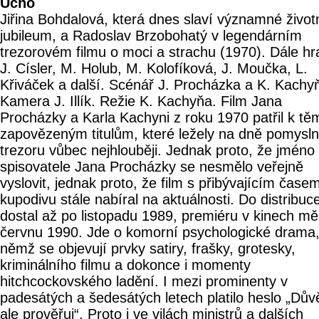
Ucho
Jiřina Bohdalová, která dnes slaví významné život
jubileum, a Radoslav Brzobohatý v legendárním
trezorovém filmu o moci a strachu (1970). Dále hra
J. Císler, M. Holub, M. Kolofíková, J. Moučka, L.
Křiváček a další. Scénář J. Procházka a K. Kachy
Kamera J. Illík. Režie K. Kachyňa. Film Jana
Procházky a Karla Kachyni z roku 1970 patřil k tě
zapovězeným titulům, které ležely na dně pomysl
trezoru vůbec nejhlouběji. Jednak proto, že jméno
spisovatele Jana Procházky se nesmělo veřejně
vyslovit, jednak proto, že film s přibývajícím čase
kupodivu stále nabíral na aktuálnosti. Do distribuc
dostal až po listopadu 1989, premiéru v kinech mě
červnu 1990. Jde o komorní psychologické drama,
němž se objevují prvky satiry, frašky, grotesky,
kriminálního filmu a dokonce i momenty
hitchcockovského ladění. I mezi prominenty v
padesátých a šedesátých letech platilo heslo „Důvě
ale prověřuj“. Proto i ve vilách ministrů a dalších