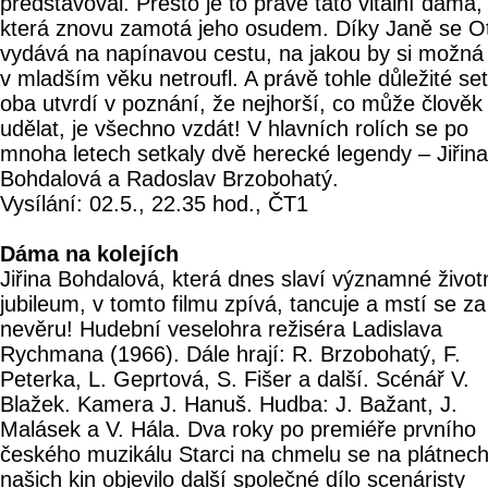
představoval. Přesto je to právě tato vitální dáma,
která znovu zamotá jeho osudem. Díky Janě se O
vydává na napínavou cestu, na jakou by si možná 
v mladším věku netroufl. A právě tohle důležité se
oba utvrdí v poznání, že nejhorší, co může člověk
udělat, je všechno vzdát! V hlavních rolích se po
mnoha letech setkaly dvě herecké legendy – Jiřina
Bohdalová a Radoslav Brzobohatý.
Vysílání: 02.5., 22.35 hod., ČT1
Dáma na kolejích
Jiřina Bohdalová, která dnes slaví významné život
jubileum, v tomto filmu zpívá, tancuje a mstí se za
nevěru! Hudební veselohra režiséra Ladislava
Rychmana (1966). Dále hrají: R. Brzobohatý, F.
Peterka, L. Geprtová, S. Fišer a další. Scénář V.
Blažek. Kamera J. Hanuš. Hudba: J. Bažant, J.
Malásek a V. Hála. Dva roky po premiéře prvního
českého muzikálu Starci na chmelu se na plátnec
našich kin objevilo další společné dílo scenáristy