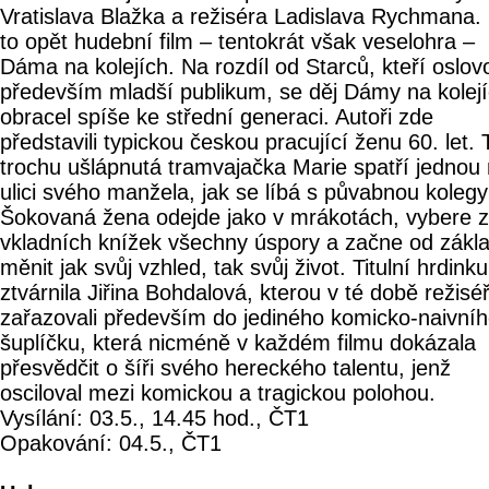
Vratislava Blažka a režiséra Ladislava Rychmana. 
to opět hudební film – tentokrát však veselohra –
Dáma na kolejích. Na rozdíl od Starců, kteří oslovo
především mladší publikum, se děj Dámy na kolej
obracel spíše ke střední generaci. Autoři zde
představili typickou českou pracující ženu 60. let. 
trochu ušlápnutá tramvajačka Marie spatří jednou
ulici svého manžela, jak se líbá s půvabnou kolegy
Šokovaná žena odejde jako v mrákotách, vybere z
vkladních knížek všechny úspory a začne od zákl
měnit jak svůj vzhled, tak svůj život. Titulní hrdinku
ztvárnila Jiřina Bohdalová, kterou v té době režiséř
zařazovali především do jediného komicko-naivní
šuplíčku, která nicméně v každém filmu dokázala
přesvědčit o šíři svého hereckého talentu, jenž
osciloval mezi komickou a tragickou polohou.
Vysílání: 03.5., 14.45 hod., ČT1
Opakování: 04.5., ČT1