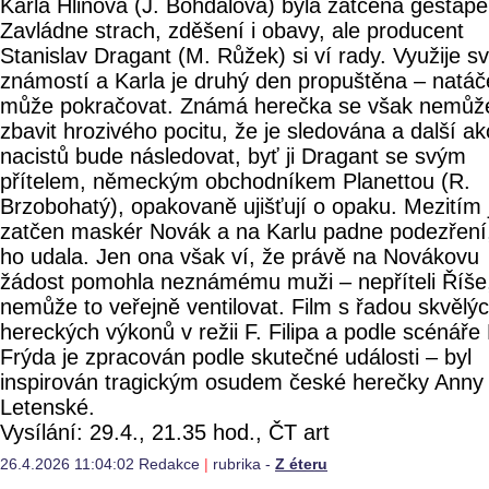
Karla Hlinová (J. Bohdalová) byla zatčena gestap
Zavládne strach, zděšení i obavy, ale producent
Stanislav Dragant (M. Růžek) si ví rady. Využije s
známostí a Karla je druhý den propuštěna – natáč
může pokračovat. Známá herečka se však nemůž
zbavit hrozivého pocitu, že je sledována a další a
nacistů bude následovat, byť ji Dragant se svým
přítelem, německým obchodníkem Planettou (R.
Brzobohatý), opakovaně ujišťují o opaku. Mezitím 
zatčen maskér Novák a na Karlu padne podezření
ho udala. Jen ona však ví, že právě na Novákovu
žádost pomohla neznámému muži – nepříteli Říše,
nemůže to veřejně ventilovat. Film s řadou skvělý
hereckých výkonů v režii F. Filipa a podle scénáře
Frýda je zpracován podle skutečné události – byl
inspirován tragickým osudem české herečky Anny
Letenské.
Vysílání: 29.4., 21.35 hod., ČT art
26.4.2026 11:04:02 Redakce
|
rubrika -
Z éteru