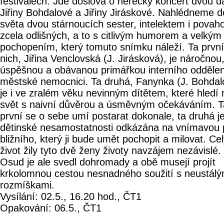
festivalech. Jde doslova o herecký koncert dvou 
Jiřiny Bohdalové a Jiřiny Jiráskové. Nahlédneme d
světa dvou stárnoucích sester, intelektem i povah
zcela odlišných, a to s citlivým humorem a velkým
pochopením, který tomuto snímku náleží. Ta první
nich, Jiřina Venclovská (J. Jirásková), je náročnou
úspěšnou a obávanou primářkou interního oddělen
městské nemocnici. Ta druhá, Fanynka (J. Bohdal
je i ve zralém věku nevinným dítětem, které hledí 
svět s naivní důvěrou a úsměvným očekáváním. T
první se o sebe umí postarat dokonale, ta druhá j
dětinské nesamostatnosti odkázána na vnímavou 
bližního, který ji bude umět pochopit a milovat. Ce
život žily tyto dvě ženy životy navzájem nezávislé.
Osud je ale svedl dohromady a obě musejí projít
krkolomnou cestou nesnadného soužití s neustálý
rozmíškami.
Vysílání: 02.5., 16.20 hod., ČT1
Opakování: 06.5., ČT1