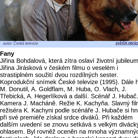
zvětšit obrá
autor: Česká televize
Fany
Jiřina Bohdalová, která zítra oslaví životní jubileum
Jiřina Jirásková v českém filmu o veselém i
strastiplném soužití dvou rozdílných sester.
Koprodukční snímek České televize (1995). Dále h
M. Donutil, A. Goldflam, M. Huba, O. Vlach, J.
Třebická, A. Hegerlíková a další. Scénář J. Hubač
Kamera J. Macháně. Režie K. Kachyňa. Slavný fi
režiséra K. Kachyni podle scénáře J. Hubače si h
při své premiéře získal srdce diváků. Při každém
dalším uvedení se znovu setkává s velkým divác
ohlasem. Byl rovněž oceněn na mnoha významný