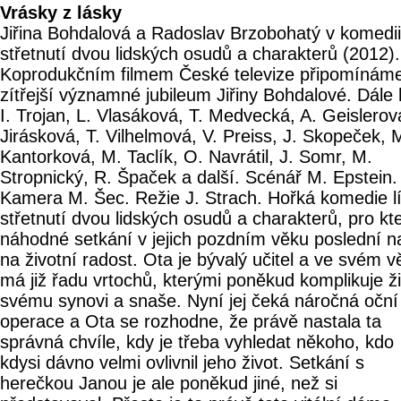
Vrásky z lásky
Jiřina Bohdalová a Radoslav Brzobohatý v komedii
střetnutí dvou lidských osudů a charakterů (2012).
Koprodukčním filmem České televize připomínám
zítřejší významné jubileum Jiřiny Bohdalové. Dále h
I. Trojan, L. Vlasáková, T. Medvecká, A. Geislerová
Jirásková, T. Vilhelmová, V. Preiss, J. Skopeček, 
Kantorková, M. Taclík, O. Navrátil, J. Somr, M.
Stropnický, R. Špaček a další. Scénář M. Epstein.
Kamera M. Šec. Režie J. Strach. Hořká komedie lí
střetnutí dvou lidských osudů a charakterů, pro kte
náhodné setkání v jejich pozdním věku poslední n
na životní radost. Ota je bývalý učitel a ve svém v
má již řadu vrtochů, kterými poněkud komplikuje ž
svému synovi a snaše. Nyní jej čeká náročná oční
operace a Ota se rozhodne, že právě nastala ta
správná chvíle, kdy je třeba vyhledat někoho, kdo
kdysi dávno velmi ovlivnil jeho život. Setkání s
herečkou Janou je ale poněkud jiné, než si