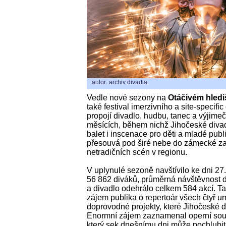
autor: archiv divadla
Vedle nové sezony na
Otáčivém hlediš
také festival imerzivního a site-specifi
propojí divadlo, hudbu, tanec a výjime
měsících, během nichž Jihočeské divad
balet i inscenace pro děti a mladé publ
přesouvá pod širé nebe do zámecké zahr
netradičních scén v regionu.
V uplynulé sezoně navštívilo ke dni 27
56 862 diváků, průměrná návštěvnost 
a divadlo odehrálo celkem 584 akcí. Ta
zájem publika o repertoár všech čtyř u
doprovodné projekty, které Jihočeské 
Enormní zájem zaznamenal operní sou
který sek dnešnímu dni může pochlubit