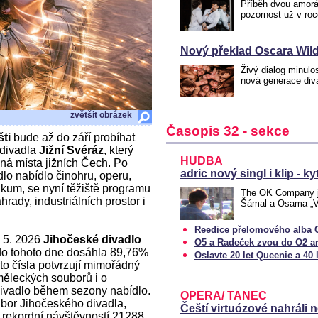
Příběh dvou amorá
pozornost už v ro
Nový překlad Oscara Wild
Živý dialog minulo
nová generace div
zvětšit obrázek
Časopis 32 - sekce
ti
bude až do září probíhat
c divadla
Jižní Svéráz
, který
HUDBA
čná místa jižních Čech. Po
adric nový singl i klip - kyt
lo nabídlo činohru, operu,
ikum, se nyní těžiště programu
The OK Company je
ady, industriálních prostor i
Šámal a Osama „Ve
Reedice přelomového alba 
. 5. 2026
Jihočeské divadlo
O5 a Radeček zvou do O2 a
do tohoto dne dosáhla 89,76%
Oslavte 20 let Queenie a 40
to čísla potvrzují mimořádný
měleckých souborů i o
divadlo během sezony nabídlo.
OPERA/ TANEC
bor Jihočeského divadla,
Čeští virtuózové nahráli
 rekordní návštěvností 21288