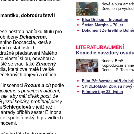
Nové album ameri
Devotion je výsle
omantiku, dobrodružství i
Elsa Dreisig – Invocation
Štefan Margita – 70 let
Dokument Zeffirelliho Boh
ese pestrou nabídku titulů pro
 oblíbený
Dekameron
,
nniho Boccaccia, která s
LITERATURA/UMĚNÍ
šních i slabostech.
Komedie navzdory osudu.
odružné představení Malého
za vlastní silou, odvahou a
Nuda v Brně
ště se vrací také
Ztracený
Koprodukční snímek
la, která zve malé i velké
Donutil, P. Tomico
nečekaných objevů a obřích
Film Pět švestek míří do bri
í inscenaci
Rozum a cit
podle
SPIDER-MAN: Zbrusu nový d
acujeme s principem otáčení,
Filmové tipy 33. týden
ak, aby měl divák pocit, že
j jezdí kočáry, probíhají plesy,
a Schlegelová
v jejíž režii
ahrady příběh sester Elinor a
ce, společenských pravidlech
emocemi.
tošního léta bude premiéra