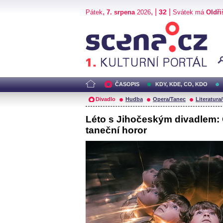
,
, |
|
32
Pátek
7. srpena
2026
Svátek má
Oldři
Scéna.cz
ČASOPIS
KDY, KDE, CO, KDO
Divadlo
Hudba
Opera/Tanec
Literatura
Léto s Jihočeským divadlem:
taneční horor