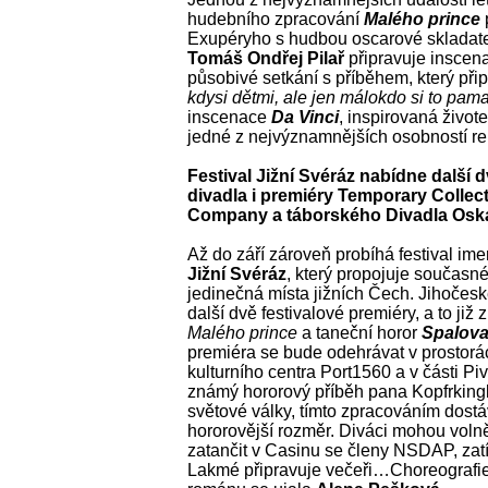
hudebního zpracování
Malého prince
Exupéryho s hudbou oscarové skladat
Tomáš Ondřej Pilař
připravuje inscena
působivé setkání s příběhem, který př
kdysi dětmi, ale jen málokdo si to pama
inscenace
Da Vinci
, inspirovaná život
jedné z nejvýznamnějších osobností r
Festival Jižní Svéráz nabídne další
divadla i premiéry Temporary Collec
Company a táborského Divadla Osk
Až do září zároveň probíhá festival imer
Jižní Svéráz
, který propojuje současné
jedinečná místa jižních Čech. Jihočes
další dvě festivalové premiéry, a to ji
Malého prince
a taneční horor
Spalova
premiéra se bude odehrávat v prostor
kulturního centra Port1560 a v části Pi
známý hororový příběh pana Kopfrking
světové války, tímto zpracováním dostá
hororovější rozměr. Diváci mohou voln
zatančit v Casinu se členy NSDAP, zat
Lakmé připravuje večeři…Choreografi