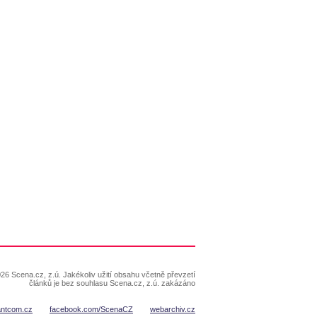
26 Scena.cz, z.ú. Jakékoliv užití obsahu včetně převzetí
článků je bez souhlasu Scena.cz, z.ú. zakázáno
antcom.cz
facebook.com/ScenaCZ
webarchiv.cz