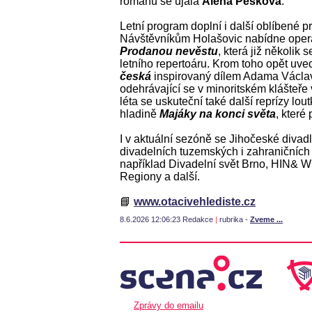
románu se ujala
Alena Pešková
.
Letní program doplní i další oblíbené p
Návštěvníkům Holašovic nabídne oper
Prodanou nevěstu
, která již několik 
letního repertoáru. Krom toho opět uved
česká
inspirovaný dílem Adama Václav
odehrávající se v minoritském klášteře
léta se uskuteční také další reprízy lo
hladině
Majáky na konci světa
, které
I v aktuální sezóně se Jihočeské divadl
divadelních tuzemských i zahraničních f
například Divadelní svět Brno, HIN& W
Regiony a další.
📘
www.otacivehlediste.cz
8.6.2026 12:06:23 Redakce
|
rubrika -
Zveme ...
Zprávy do emailu