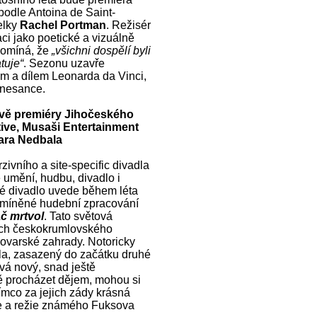
podle Antoina de Saint-
elky
Rachel Portman
. Režisér
ci jako poetické a vizuálně
ipomíná, že
„všichni dospělí byli
tuje“
. Sezonu uzavře
em a dílem Leonarda da Vinci,
enesance.
 dvě premiéry Jihočeského
tive, Musaši Entertainment
ara Nedbala
zivního a site-specific divadla
 umění, hudbu, divadlo i
ké divadlo uvede během léta
ž zmíněné hudební zpracování
č mrtvol
. Tato světová
ách českokrumlovského
vovarské zahrady. Notoricky
la, zasazený do začátku druhé
vá nový, snad ještě
ě procházet dějem, mohou si
ímco za jejich zády krásná
e a režie známého Fuksova