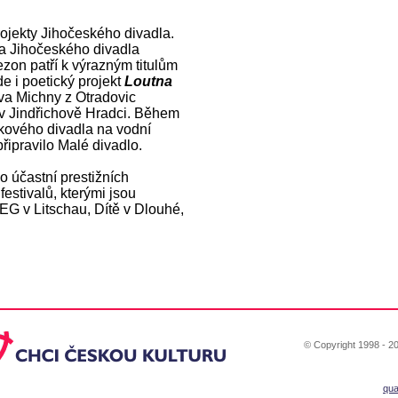
rojekty Jihočeského divadla.
a Jihočeského divadla
sezon patří k výrazným titulům
e i poetický projekt
Loutna
a Michny z Otradovic
 v Jindřichově Hradci. Během
utkového divadla na vodní
 připravilo Malé divadlo.
o účastní prestižních
estivalů, kterými jsou
EG v Litschau, Dítě v Dlouhé,
© Copyright 1998 - 20
qu