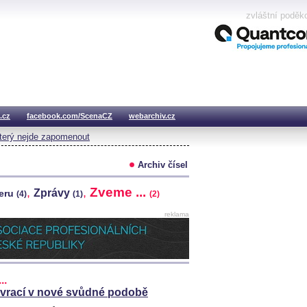
zvláštní poděk
.cz
facebook.com/ScenaCZ
webarchiv.cz
který nejde zapomenout
Archiv čísel
Zveme ...
,
,
Zprávy
teru
(4)
(1)
(2)
reklama
..
vrací v nové svůdné podobě