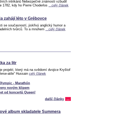
lních intrikánů Nebezpečné známosti vzbudil
ce 1782, kdy ho Pierre Choderlos
...celý článek
a zahájí léto v Grébovce
sti se současností, jiskřivý anglický humor a
adelních tvůrců. To a mnohem
...celý článek
ka za litr
 projekt, který má na svědomí dvojice Kryštof
rse-atile“ Hussain
celý článek
Olympic - Marathón
reny novým klipem
 let od koncertů Queen!
další články
...
 nové album skladatele Summera