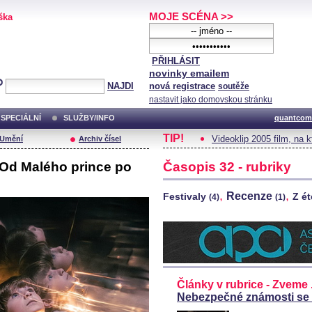
MOJE SCÉNA >>
ška
PŘIHLÁSIT
novinky emailem
NAJDI
nová registrace
soutěže
nastavit jako domovskou stránku
SPECIÁLNÍ
SLUŽBY/INFO
quantcom
TIP!
Videoklip 2005 film, na 
/Umění
Archiv čísel
 Od Malého prince po
Časopis 32 - rubriky
,
,
Recenze
Festivaly
Z é
(4)
(1)
Články v rubrice - Zveme .
Nebezpečné známosti se 