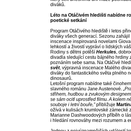
diváků.
Léto na Otáčivém hledišti nabídne r
poetické setkání
Program Otáčivého hlediště i letos přin
diváky všech generací. Sezonu zahájil
inscenace inspirovaná novelami Giova
lehkostí a živostí vypráví o lidských vá
Rodiny s dětmi potěší
Herkules
, dobr
divadla sledující cestu bájného hrdiny 
poznáním sebe sama. Na Otáčivé hledi
svět
, výpravná inscenace Malého divad
diváky do fantastického světa plného 
dinosaurů.
Letošní program nabídne také činohern
slavného románu Jane Austenové.
„Pr
střihem, hudbou a zvukovým designem t
se sám ocitl uprostřed filmu. A kolem ně
souboje i letní bouře,”
přibližuje
Martin
ožívá v kulisách krumlovské zámecké z
Marianne Dashwoodových příběh o lás
i hledání rovnováhy mezi rozumem a 
Jednou z nejvýznamnějších událostí le