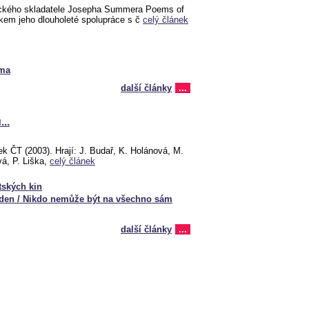
ckého skladatele Josepha Summera Poems of
dkem jeho dlouholeté spolupráce s č
celý článek
éma
další články
...
..
 ČT (2003). Hrají: J. Budař, K. Holánová, M.
vá, P. Liška,
celý článek
tských kin
en / Nikdo nemůže být na všechno sám
další články
...