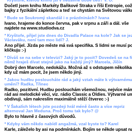
* Kryštofe, kterou knihu jsi v nedávné době četl? V. O.
Dočetl jsem knihu Markéty Baňkové Straka v říši Entropie, což
bajky z fyzikální zápletkou a teď se chystám na Světovou válk
* Bude se Soukromý skandál i o prázdninách? Ivana
Ivano, hrajeme do konce června, pak v srpnu a záři a dál. vše
najdete na www.studiodva.cz
* Kryštofe, přijel jste dnes do Divadla Palace na kole? Jak se je
Václaváku, není tam moc lidí? J.
Ano přijel. Jízda po měste má svá specifika. S lidmi se musí po
kličkuju :-)
* Díváš se na sebe v televizi? Jaký je to pocit? Dovedeš se na fi
němž hraješ dívat stejně jako na každý jiný? Marcela, Jíčín
Dobrý den Marcelo, nedokážu. Možná až s odstupem několika 
kdy už mám pocit, že jsem někdo jiný.
* Jakou hudbu posloucháte rád a jaký vztah máte k výtvarném
umění? Radka, Třinec
Radko, pozitivní. Hudbu poslouchám všemožnou, nejvíce má
rád asi melodické věci, viz. rádio Classic a Oldies. Výtvarné u
obdivuji, sám nakreslím maximálně stěží čtverec :-)
* V Šakalích létech jste pozdeji hrál méně často a více repriz
alternoval Jan Meduna. Proč tomu tak bylo? @
Bylo to hlavně z časových důvodů.
* Kdyby vám někdo nabídl angažmá, vzal byste to? Karel
Karle, záleželo by asi na podmínkách. Bojím se někde upsat na