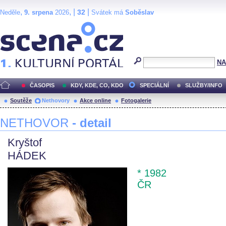
,
, |
|
32
Neděle
9. srpena
2026
Svátek má
Soběslav
Scéna.cz
NA
ČASOPIS
KDY, KDE, CO, KDO
SPECIÁLNÍ
SLUŽBY/INFO
Soutěže
Nethovory
Akce online
Fotogalerie
NETHOVOR
- detail
Kryštof
HÁDEK
* 1982
ČR