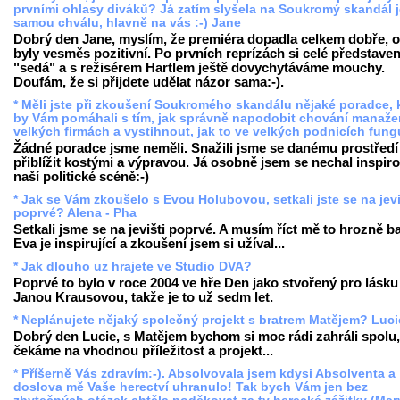
prvními ohlasy diváků? Já zatím slyšela na Soukromý skandál 
samou chválu, hlavně na vás :-) Jane
Dobrý den Jane, myslím, že premiéra dopadla celkem dobře, 
byly vesměs pozitivní. Po prvních reprízách si celé představen
"sedá" a s režisérem Hartlem ještě dovychytáváme mouchy.
Doufám, že si přijdete udělat názor sama:-).
* Měli jste při zkoušení Soukromého skandálu nějaké poradce, k
by Vám pomáhali s tím, jak správně napodobit chování manaže
velkých firmách a vystihnout, jak to ve velkých podnicích fung
Žádné poradce jsme neměli. Snažili jsme se danému prostředí
přiblížit kostými a výpravou. Já osobně jsem se nechal inspir
naší politické scéně:-)
* Jak se Vám zkoušelo s Evou Holubovou, setkali jste se na jevi
poprvé? Alena - Pha
Setkali jsme se na jevišti poprvé. A musím říct mě to hrozně ba
Eva je inspirující a zkoušení jsem si užíval...
* Jak dlouho uz hrajete ve Studio DVA?
Poprvé to bylo v roce 2004 ve hře Den jako stvořený pro lásku
Janou Krausovou, takže je to už sedm let.
* Neplánujete nějaký společný projekt s bratrem Matějem? Luci
Dobrý den Lucie, s Matějem bychom si moc rádi zahráli spolu,
čekáme na vhodnou příležitost a projekt...
* Příšerně Vás zdravím:-). Absolvovala jsem kdysi Absolventa a
doslova mě Vaše herectví uhranulo! Tak bych Vám jen bez