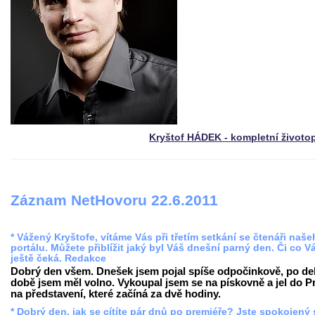
Kryštof HÁDEK - kompletní životo
Záznam NetHovoru 22.6.2011
* Vážený Kryštofe, vítáme Vás při třetím setkání se čtenáři naš
portálu. Můžete přiblížit jaký byl Váš dnešní parný den. Či co V
ještě čeká. Redakce
Dobrý den všem. Dnešek jsem pojal spíše odpočinkově, po del
době jsem měl volno. Vykoupal jsem se na pískovně a jel do P
na představení, které začíná za dvě hodiny.
* Dobrý den, jak se cítíte pár dnů po premiéře? Jste spokojený 