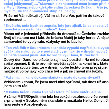
zbytečných otázek chtěla poděkovat za ty herecké zážitky (Mar
pokoj jakbysmet!)….Takovouhle konsternaci mám jenom při fi
s Meryl Streep, nebo kdykoliv vidím Jaroslava Duška…..A to je,
myslím, slušně ohraničená skupina, ne? ;-)
Příšerně Vám děkuji :-). Vážím si, že u Vás patřím do takové
společnosti...
* Kryštofe, ráda bych se zeptala, kdy jste zjistil, že se chcete v
herectví a co na to říkali rodiče? Jane
Máma mě v jedenácti přihlásila do dramaťáku Českého rozhla
Svůj díl na tom má i fakt, že brácha Matěj je taky herec. A něja
samovolně to vyplynulo, vždycky mě to bavilo.
* Ten váš Erik v Soukromém skandálu vypadá napřed jako vypo
syčák, ale nakonec to v podstatě vyzní tak, že v dnešní společ
se nedá chovat jinak. Jak ho vidíte vy? Dana, Kutná hora
Dobrý den Dano, co píšete je zajímavý postřeh. Na mě to půso
spíše opačně. Erik je pro mě největší syčák na konci hry. Máte
trochu pravdu v tom, že v dnešní době těchto typů převažuje, 
možnost volby jaký kdo chce být a jak se chovat má každý.
* Vaše maminka je dokumentaristka, máte dokumenty rád?
Vzhledem k tomu, že jsem mezi nimi vyrůstal, tak dnes už ano 
jsem za to rád...
* V kolika hrách Studia Dva vás letos můžeme vidět? Alena
V rámci METROpolitního léta hereckých osobností v červenci 
srpnu hraji v Soukromém skandále a muzikálu Hello, Dolly!. J
hraji ještě v Absolventovi.