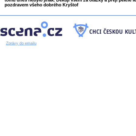
tomu dnes nebylo jinak. Děkuji všem za otázky a přeji pěkné lé
pozdravem všeho dobrého Kryštof
Zprávy do emailu