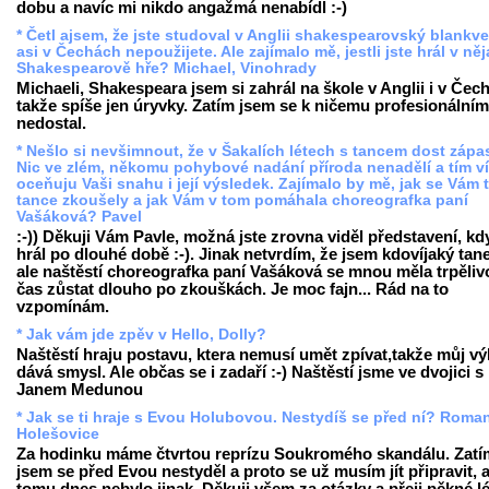
dobu a navíc mi nikdo angažmá nenabídl :-)
* Četl ajsem, že jste studoval v Anglii shakespearovský blankve
asi v Čechách nepoužijete. Ale zajímalo mě, jestli jste hrál v ně
Shakespearově hře? Michael, Vinohrady
Michaeli, Shakespeara jsem si zahrál na škole v Anglii i v Čec
takže spíše jen úryvky. Zatím jsem se k ničemu profesionální
nedostal.
* Nešlo si nevšimnout, že v Šakalích létech s tancem dost zápas
Nic ve zlém, někomu pohybové nadání příroda nenadělí a tím v
oceňuju Vaši snahu i její výsledek. Zajímalo by mě, jak se Vám 
tance zkoušely a jak Vám v tom pomáhala choreografka paní
Vašáková? Pavel
:-)) Děkuji Vám Pavle, možná jste zrovna viděl představení, kd
hrál po dlouhé době :-). Jinak netvrdím, že jsem kdovíjaký tan
ale naštěstí choreografka paní Vašáková se mnou měla trpěliv
čas zůstat dlouho po zkouškách. Je moc fajn... Rád na to
vzpomínám.
* Jak vám jde zpěv v Hello, Dolly?
Naštěstí hraju postavu, ktera nemusí umět zpívat,takže můj v
dává smysl. Ale občas se i zadaří :-) Naštěstí jsme ve dvojici s
Janem Medunou
* Jak se ti hraje s Evou Holubovou. Nestydíš se před ní? Roma
Holešovice
Za hodinku máme čtvrtou reprízu Soukromého skandálu. Zatí
jsem se před Evou nestyděl a proto se už musím jít připravit, 