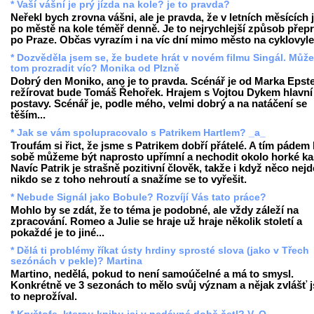
* Vaší vášní je prý jízda na kole? je to pravda?
Neřekl bych zrovna vášni, ale je pravda, že v letních měsících
po městě na kole téměř denně. Je to nejrychlejší způsob přep
po Praze. Občas vyrazím i na víc dní mimo město na cyklovyle
* Dozvěděla jsem se, že budete hrát v novém filmu Singál. Může
tom prozradit víc? Monika od Plzně
Dobrý den Moniko, ano je to pravda. Scénář je od Marka Epste
režírovat bude Tomáš Řehořek. Hrajem s Vojtou Dykem hlavní
postavy. Scénář je, podle mého, velmi dobrý a na natáčení se
těším...
* Jak se vám spolupracovalo s Patrikem Hartlem? _a_
Troufám si řict, že jsme s Patrikem dobří přátelé. A tím pádem 
sobě můžeme být naprosto upřímní a nechodit okolo horké ka
Navíc Patrik je strašně pozitivní člověk, takže i když něco nejd
nikdo se z toho nehroutí a snažíme se to vyřešit.
* Nebude Signál jako Bobule? Rozvíjí Vás tato práce?
Mohlo by se zdát, že to téma je podobné, ale vždy záleží na
zpracování. Romeo a Julie se hraje už hraje několik století a
pokaždé je to jiné...
* Dělá ti problémy říkat ústy hrdiny sprosté slova (jako v Třech
sezónách v pekle)? Martina
Martino, nedělá, pokud to není samoúčelné a má to smysl.
Konkrétně ve 3 sezonách to mělo svůj význam a nějak zvlášť 
to neprožíval.