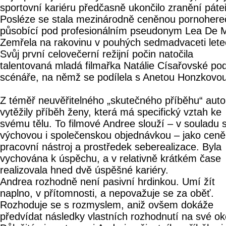
sportovní kariéru předčasně ukončilo zranění páte
Posléze se stala mezinárodně ceněnou pornoher
působící pod profesionálním pseudonym Lea De 
Zemřela na rakovinu v pouhých sedmadvaceti lete
Svůj první celovečerní režijní počin natočila
talentovaná mladá filmařka Natálie Císařovské pod
scénáře, na němž se podílela s Anetou Honzkovou
Z téměř neuvěřitelného „skutečného příběhu“ auto
vytěžily příběh ženy, která má specifický vztah ke
svému tělu. To filmové Andree slouží – v souladu s 
výchovou i společenskou objednávkou – jako cen
pracovní nástroj a prostředek seberealizace. Byla
vychována k úspěchu, a v relativně krátkém čase
realizovala hned dvě úspěšné kariéry.
Andrea rozhodně není pasivní hrdinkou. Umí žít
naplno, v přítomnosti, a nepovažuje se za oběť.
Rozhoduje se s rozmyslem, aniž ovšem dokáže
předvídat následky vlastních rozhodnutí na své oko