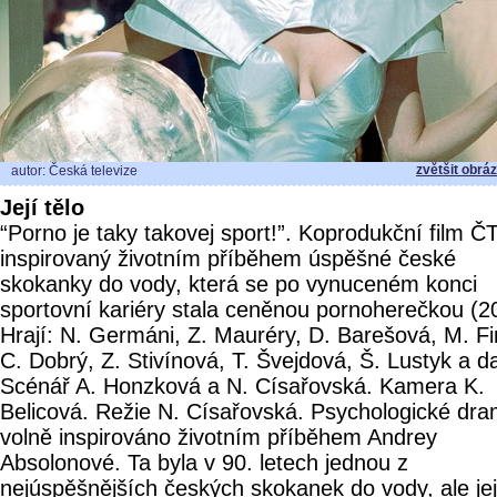
zvětšit obrá
autor: Česká televize
Její tělo
“Porno je taky takovej sport!”. Koprodukční film ČT
inspirovaný životním příběhem úspěšné české
skokanky do vody, která se po vynuceném konci
sportovní kariéry stala ceněnou pornoherečkou (2
Hrají: N. Germáni, Z. Mauréry, D. Barešová, M. Fi
C. Dobrý, Z. Stivínová, T. Švejdová, Š. Lustyk a da
Scénář A. Honzková a N. Císařovská. Kamera K.
Belicová. Režie N. Císařovská. Psychologické dra
volně inspirováno životním příběhem Andrey
Absolonové. Ta byla v 90. letech jednou z
nejúspěšnějších českých skokanek do vody, ale jej