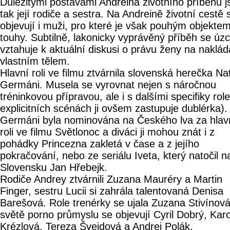
Důležitými postavami Andreina životního příběhu j
tak její rodiče a sestra. Na Andreině životní cestě 
objevují i muži, pro které je však pouhým objekte
touhy. Subtilně, lakonicky vyprávěný příběh se úz
vztahuje k aktuální diskusi o právu ženy na naklád
vlastním tělem.
Hlavní roli ve filmu ztvárnila slovenská herečka Nat
Germáni. Musela se vyrovnat nejen s náročnou
tréninkovou přípravou, ale i s dalšími specifiky role
explicitních scénách ji ovšem zastupuje dublérka).
Germáni byla nominována na Českého lva za hlav
roli ve filmu Světlonoc a diváci ji mohou znát i z
pohádky Princezna zakletá v čase a z jejího
pokračování, nebo ze seriálu Iveta, který natočil n
Slovensku Jan Hřebejk.
Rodiče Andrey ztvárnili Zuzana Mauréry a Martin
Finger, sestru Lucii si zahrála talentovaná Denisa
Barešová. Role trenérky se ujala Zuzana Stivínová
světě porno průmyslu se objevují Cyril Dobrý, Karo
Krézlová, Tereza Švejdová a Andrej Polák.