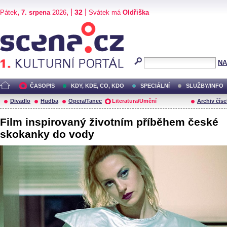
,
, |
|
32
Pátek
7. srpena
2026
Svátek má
Oldřiška
Scéna.cz
NA
ČASOPIS
KDY, KDE, CO, KDO
SPECIÁLNÍ
SLUŽBY/INFO
Divadlo
Hudba
Opera/Tanec
Literatura/Umění
Archiv číse
Film inspirovaný životním příběhem české
skokanky do vody