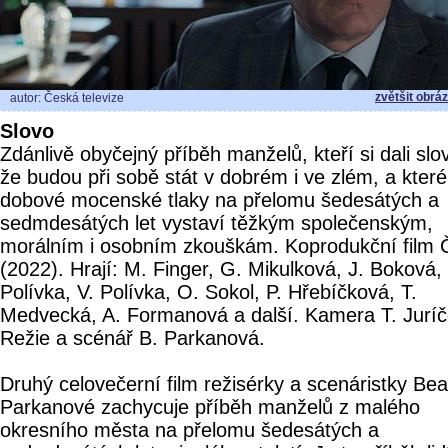
zvětšit obrá
autor: Česká televize
Slovo
Zdánlivě obyčejný příběh manželů, kteří si dali slo
že budou při sobě stát v dobrém i ve zlém, a které
dobové mocenské tlaky na přelomu šedesátých a
sedmdesátých let vystaví těžkým společenským,
morálním i osobním zkouškám. Koprodukční film 
(2022). Hrají: M. Finger, G. Mikulková, J. Boková,
Polívka, V. Polívka, O. Sokol, P. Hřebíčková, T.
Medvecká, A. Formanová a další. Kamera T. Juríč
Režie a scénář B. Parkanová.
Druhý celovečerní film režisérky a scenáristky Bea
Parkanové zachycuje příběh manželů z malého
okresního města na přelomu šedesátých a