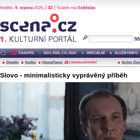
,
, |
|
32
Neděle
9. srpena
2026
Svátek má
Soběslav
Scéna.cz
NA
ČASOPIS
KDY, KDE, CO, KDO
SPECIÁLNÍ
SLUŽBY/INFO
Divadlo
Hudba
Opera/Tanec
Literatura/Umění
Archiv číse
Slovo - minimalisticky vyprávěný příběh