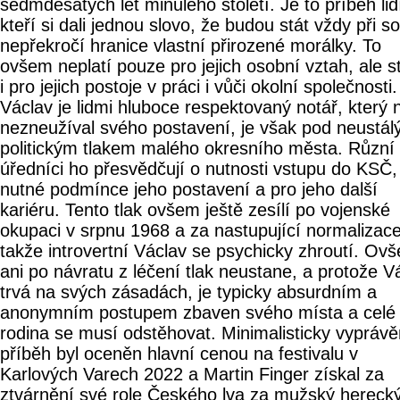
sedmdesátých let minulého století. Je to příběh lid
kteří si dali jednou slovo, že budou stát vždy při s
nepřekročí hranice vlastní přirozené morálky. To
ovšem neplatí pouze pro jejich osobní vztah, ale s
i pro jejich postoje v práci i vůči okolní společnosti.
Václav je lidmi hluboce respektovaný notář, který 
nezneužíval svého postavení, je však pod neustá
politickým tlakem malého okresního města. Různí
úředníci ho přesvědčují o nutnosti vstupu do KSČ,
nutné podmínce jeho postavení a pro jeho další
kariéru. Tento tlak ovšem ještě zesílí po vojenské
okupaci v srpnu 1968 a za nastupující normalizace
takže introvertní Václav se psychicky zhroutí. Ov
ani po návratu z léčení tlak neustane, a protože V
trvá na svých zásadách, je typicky absurdním a
anonymním postupem zbaven svého místa a celé
rodina se musí odstěhovat. Minimalisticky vypráv
příběh byl oceněn hlavní cenou na festivalu v
Karlových Varech 2022 a Martin Finger získal za
ztvárnění své role Českého lva za mužský hereck