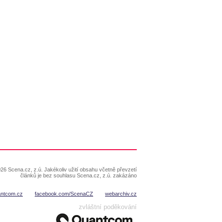
26 Scena.cz, z.ú. Jakékoliv užití obsahu včetně převzetí
článků je bez souhlasu Scena.cz, z.ú. zakázáno
antcom.cz
facebook.com/ScenaCZ
webarchiv.cz
zvláštní poděkování