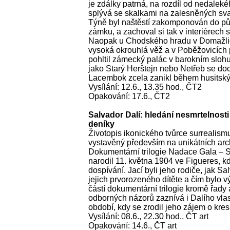
je zdálky patrná, na rozdíl od nedaleké
splývá se skalkami na zalesněných sv
Týně byl naštěstí zakomponován do p
zámku, a zachoval si tak v interiérech
Naopak u Chodského hradu v Domažlicí
vysoká okrouhlá věž a v Poběžovicích 
pohltil zámecký palác v barokním slohu
jako Starý Herštejn nebo Netřeb se doc
Lacembok zcela zanikl během husitský
Vysílání: 12.6., 13.35 hod., ČT2
Opakování: 17.6., ČT2
Salvador Dalí: hledání nesmrtelnosti
deníky
Životopis ikonického tvůrce surrealism
vystavěný především na unikátních arc
Dokumentární trilogie Nadace Gala – S
narodil 11. května 1904 ve Figueres, kde 
dospívání. Jací byli jeho rodiče, jak Sa
jejich prvorozeného dítěte a čím bylo v
částí dokumentární trilogie kromě řady 
odborných názorů zaznívá i Dalího vlas
období, kdy se zrodil jeho zájem o kres
Vysílání: 08.6., 22.30 hod., ČT art
Opakování: 14.6., ČT art