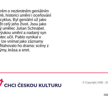
terém o nezkrotném geniálním
elé, historici umění i oceňování
cyklus. Byl geniální už jako
t celý jeho život. Jsou jako
rný umělec Julian Schnabel.
 i výukou umění a nadaný syn
tec učil. Pablo vynikal v
ty lze vnímat jako záznamy
Přitahovalo ho drama: scény z
ýmy, krása a smrt.
© Copyright 1998 - 20
qu