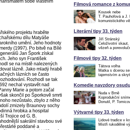
arismatem sobě vlastním
Filmová romance z komun
Kousek nebe
T. Pauhofová a J. 
komunistického vě
Literární tipy 33. týden
ářského projektu hraběte
sochařskému dílu Matyáše
Jiří Stránský
arokního umění. Jeho hodnoty
Celoživotní skaut,
merdy (1997). Po bitvě na Bílé
vězeň a porevoluč
generálů Jan Špork získal
Filmové tipy 32. týden
ch. Jeho syn František
zhodl se na místě nalezených
Tátova volha
dovat lázně. Jako mladý hrabě
Matka s dcerou se
načných lázních se často
tajemstvím a skry
 rozhodování. Rozhodl se tak
692 nechal vystavět nad
Komedie navzdory osudu.
Panny Marie a potom začal
Nuda v Brně
však skončil po Šporkově smrti
Koprodukční snímek
noho nezůstalo, zbylo z něho
Donutil, P. Tomico
údolí zmizely Braunovy sochy
odinná hrobka a hospital
Výtvarné tipy 33. týden
ší Trojice od G. B.
Lidové tradice v kr
ruhodnější sakrální stavbou své
Mistři rukodělné v
 přestárlé poddané a