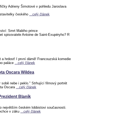
afičky Adrieny Šimotové v pohledu Jaroslava
dstavitelky českého
...celý článek
mství: Smrt Malého prince
let spisovatele Antoine de Saint-Exupéryho? R
 a hrdost! I první dámě! Francouzská komedie
ho paláce
...celý článek
vota Oscara Wildea
sobě nebe i peklo." Strhující filmový portrét
vota Oscara
...celý článek
 Prezident Blaník
o největším českém lobbistovi současnosti.
nechce v záku
...celý článek