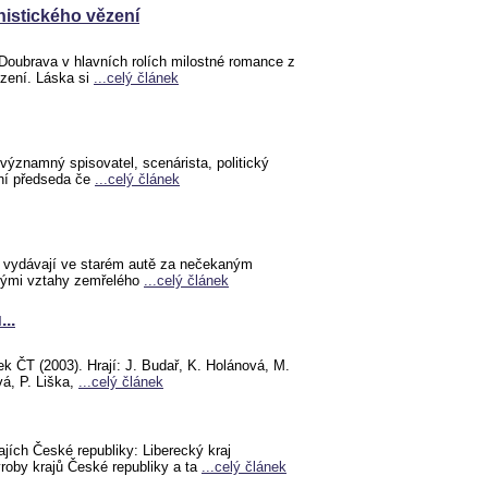
istického vězení
Doubrava v hlavních rolích milostné romance z
zení. Láska si
...celý článek
 významný spisovatel, scenárista, politický
ní předseda če
...celý článek
 vydávají ve starém autě za nečekaným
tými vztahy zemřelého
...celý článek
..
 ČT (2003). Hrají: J. Budař, K. Holánová, M.
vá, P. Liška,
...celý článek
ajích České republiky: Liberecký kraj
ýroby krajů České republiky a ta
...celý článek