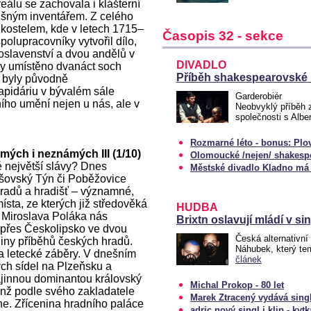
reálu se zachovala i klášterní
ušným inventářem. Z celého
 kostelem, kde v letech 1715–
Časopis 32 - sekce
olupracovníky vytvořil dílo,
slavenství a dvou andělů v
DIVADLO
asy umístěno dvanáct soch
Příběh shakespearovské 
ré byly původně
apidáriu v bývalém sále
Garderobiér
ního umění nejen u nás, ale v
Neobvyklý příběh 
společnosti s Al
Rozmarné léto - bonus: Plo
ých i neznámých III (1/10)
Olomoucké /nejen/ shakespe
 největší slávy? Dnes
Městské divadlo Kladno má 
ršovský Týn či Poběžovice
hradů a hradišť – významné,
ísta, ze kterých již středověká
HUDBA
a Miroslava Poláka nás
Brixtn oslavují mládí v s
 přes Českolipsko ve dvou
Česká alternativní
jiny příběhů českých hradů.
Náhubek, který te
a letecké záběry. V dnešním
článek
ých sídel na Plzeňsku a
rajinnou dominantou královský
Michal Prokop - 80 let
enž podle svého zakladatele
Marek Ztracený vydává sing
ne. Zřícenina hradního paláce
adric nový singl i klip - kytka