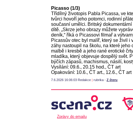
Picasso (1/3)
Třídílný životopis Pabla Picassa, ve k
tvůrci hovoří jeho potomci, rodinní přát
současní umělci. Britský dokumentární 
dítě. „Skrze jeho obrazy můžete vyprávě
deník,“ říká o Picassovi filmař a výtva
Picassův otec byl malíř, který se živil
záhy nastoupil na školu, na které jeho o
malbě i kresbě a jeho rané erotické čr
mladíka, který objevuje dospělý svět. 
býčích zápasů, machismus, násilí, kost
Vysílání: 09.6., 20.15 hod., ČT art
Opakování: 10.6., ČT art., 12.6., ČT art
7.6.2026 16:06:03 Redakce
|
rubrika -
Z éteru
Zprávy do emailu