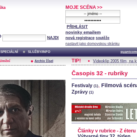
MOJE SCÉNA >>
ška
PŘIHLÁSIT
novinky emailem
NAJDI
nová registrace
soutěže
nastavit jako domovskou stránku
SPECIÁLNÍ
SLUŽBY/INFO
quantcom
TIP!
Videoklip 2005 film, na 
/Umění
Archiv čísel
Časopis 32 - rubriky
,
Filmová scé
Festivaly
(1)
Zprávy
(1)
Články v rubrice - Z éteru
Výtvarné tipy 32. týden