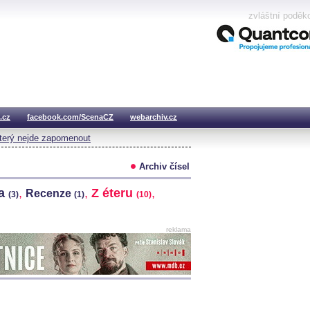
zvláštní poděk
.cz
facebook.com/ScenaCZ
webarchiv.cz
který nejde zapomenout
Archiv čísel
na
,
,
Z éteru
,
Recenze
(3)
(1)
(10)
reklama