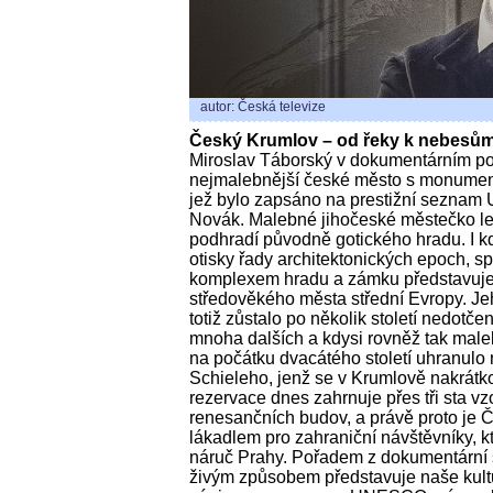
autor: Česká televize
Český Krumlov – od řeky k nebesů
Miroslav Táborský v dokumentárním po
nejmalebnější české město s monume
jež bylo zapsáno na prestižní seznam
Novák. Malebné jihočeské městečko lež
podhradí původně gotického hradu. I k
otisky řady architektonických epoch, s
komplexem hradu a zámku představuje 
středověkého města střední Evropy. Jeh
totiž zůstalo po několik století nedotče
mnoha dalších a kdysi rovněž tak maleb
na počátku dvacátého století uhranul
Schieleho, jenž se v Krumlově nakrátk
rezervace dnes zahrnuje přes tři sta v
renesančních budov, a právě proto je
lákadlem pro zahraniční návštěvníky, k
náruč Prahy. Pořadem z dokumentární 
živým způsobem představuje naše kultur