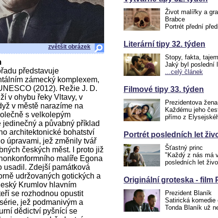
Život malířky a gr
Brabce
Portrét přední pře
Literární tipy 32. týden
zvětšit obrázek
Stopy, fakta, taje
m
Jaký byl poslední 
řadu představuje
...celý článek
ntálním zámecký komplexem,
 UNESCO (2012). Režie J. D.
Filmové tipy 33. týden
í v ohybu řeky Vltavy, v
Prezidentova žena
dyž v městě narazíme na
Každému jeho čest
polečně s velkolepým
přímo z Elysejské
jedinečný a půvabný příklad
o architektonické bohatství
Portrét posledních let ži
no úpravami, jež změnily tvář
Šťastný princ
ných českých měst. I proto již
"Každý z nás má v 
o nonkonformního malíře Egona
posledních let ži
o usadil. Zdejší památková
zorně udržovaných gotických a
Originální groteska - film
 Český Krumlov hlavním
teří se rozhodnou opustit
Prezident Blaník
Satirická komedie 
série, jež podmanivým a
Tonda Blaník už 
ní dědictví pyšnící se