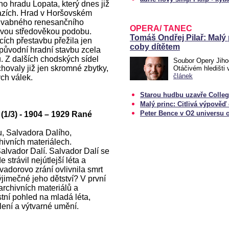
ho hradu Lopata, který dnes již
azích. Hrad v Horšovském
ůvabného renesančního
OPERA/ TANEC
 svou středověkou podobu.
Tomáš Ondřej Pilař: Malý
ch přestavbu přežila jen
coby dítětem
původní hradní stavbu zcela
. Z dalších chodských sídel
Soubor Opery Jiho
hovaly již jen skromné zbytky,
Otáčivém hledišti
článek
ch válek.
Starou hudbu uzavře Colle
Malý princ: Citlivá výpověď 
Peter Bence v O2 universu 
 (1/3) - 1904 – 1929 Rané
u, Salvadora Dalího,
hivních materiálech.
alvador Dalí. Salvador Dalí se
strávil nejútlejší léta a
lvadorovo zrání ovlivnila smrt
ýjimečné jeho dětství? V první
archivních materiálů a
tní pohled na mladá léta,
lení a výtvarné umění.