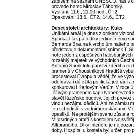
zápisem na seznam UNESCO, nás s ch
provede herec Miroslav Táborský.
Vysílání: 11.6., 21.00 hod., ČT2
Opakování: 13.6., ČT2., 14.6., ČT2
Deset století architektury: Kuks
Unikátní areál je dnes zlomkem vizion
Šporka. I tak patří díky jedinečnému 
Bernarda Brauna k vrcholům našeho b
představuje dokumentární snímek T. Ši
hoře jeden z úspěšných habsburských 
rozsáhlý majetek ve východních Čechá
Antonín Špork toto panství zdědil a ro
pramenů v Choustníkově Hradišti vybu
procestoval Evropu a věděl, že ve výz
odehrávají důležitá politická jednání a
konkurovat i Karlovým Varům. V roce 1
léčivým pramenem kapli Nanebevzetí 
stavět lázeňské budovy. Jejich provoz 
vinou nezájmu dědiců. Ani ze zámku m
jen schodiště s vodními kaskádami. V 
trpaslíků. Na protějším svahu zůstala r
Milosrdných bratří s kostelem Nejsvětěj
Alliprandiho. Díky interiéru je nejpozo
doby. Hospital u kostela byl určen pro