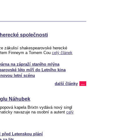
herecké společnosti
ze zákulisí shakespearovské herecké
bertem Finneym a Tomem Cou
celý článek
várna na zápraží starého mlýna
arovské léto míří do Letního kina
novou letní scénu
další články
...
inglu Náhubek
 popová kapela Brixtn vydává nový singl
maticky navazuje na osobní a autent
celý
l před Letenskou plání
 za litr