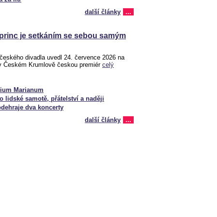
další články
...
 princ je setkáním se sebou samým
českého divadla uvedl 24. července 2026 na
 v Českém Krumlově českou premiér
celý
gium Marianum
o lidské samotě, přátelství a naději
odehraje dva koncerty
další články
...