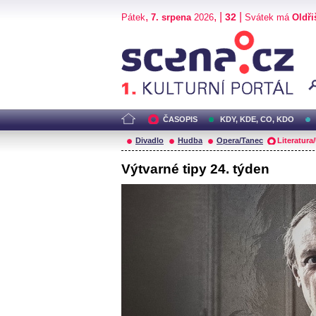
,
, |
|
32
Pátek
7. srpena
2026
Svátek má
Oldři
Scéna.cz
ČASOPIS
KDY, KDE, CO, KDO
Divadlo
Hudba
Opera/Tanec
Literatura
Výtvarné tipy 24. týden