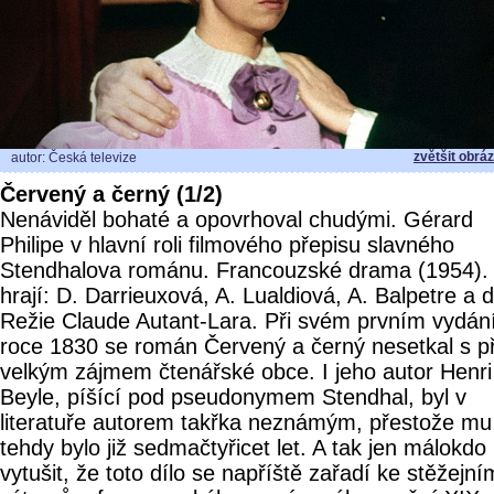
zvětšit obrá
autor: Česká televize
Červený a černý (1/2)
Nenáviděl bohaté a opovrhoval chudými. Gérard
Philipe v hlavní roli filmového přepisu slavného
Stendhalova románu. Francouzské drama (1954).
hrají: D. Darrieuxová, A. Lualdiová, A. Balpetre a d
Režie Claude Autant-Lara. Při svém prvním vydán
roce 1830 se román Červený a černý nesetkal s pří
velkým zájmem čtenářské obce. I jeho autor Henri
Beyle, píšící pod pseudonymem Stendhal, byl v
literatuře autorem takřka neznámým, přestože mu
tehdy bylo již sedmačtyřicet let. A tak jen málokdo
vytušit, že toto dílo se napříště zařadí ke stěžejní