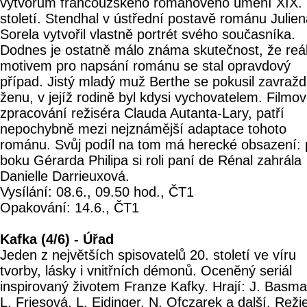
výtvorům francouzského románového umění XIX.
století. Stendhal v ústřední postavě románu Julie
Sorela vytvořil vlastně portrét svého současníka.
Dodnes je ostatně málo známa skutečnost, že re
motivem pro napsání románu se stal opravdový
případ. Jistý mladý muž Berthe se pokusil zavražd
ženu, v jejíž rodině byl kdysi vychovatelem. Filmo
zpracování režiséra Clauda Autanta-Lary, patří
nepochybně mezi nejznámější adaptace tohoto
románu. Svůj podíl na tom má herecké obsazení: 
boku Gérarda Philipa si roli paní de Rénal zahrála
Danielle Darrieuxová.
Vysílání: 08.6., 09.50 hod., ČT1
Opakování: 14.6., ČT1
Kafka (4/6) - Úřad
Jeden z největších spisovatelů 20. století ve víru
tvorby, lásky i vnitřních démonů. Oceněný seriál
inspirovaný životem Franze Kafky. Hrají: J. Basma
L. Friesová, L. Eidinger, N. Ofczarek a další. Reži