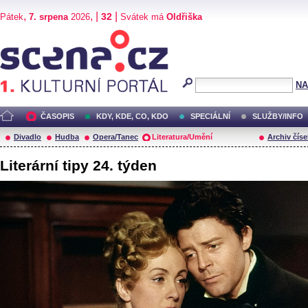
,
, |
|
32
Pátek
7. srpena
2026
Svátek má
Oldřiška
Scéna.cz
NA
ČASOPIS
KDY, KDE, CO, KDO
SPECIÁLNÍ
SLUŽBY/INFO
Divadlo
Hudba
Opera/Tanec
Literatura/Umění
Archiv číse
Literární tipy 24. týden