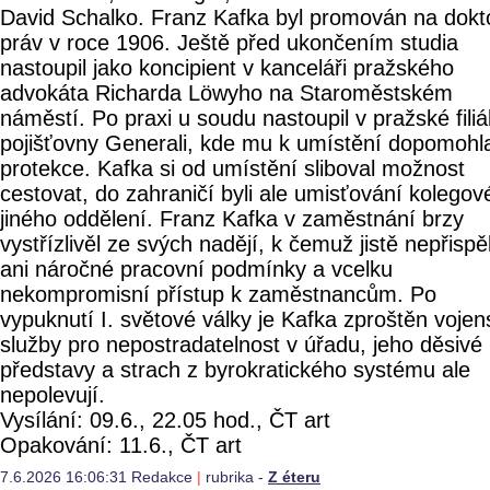
David Schalko. Franz Kafka byl promován na dokt
práv v roce 1906. Ještě před ukončením studia
nastoupil jako koncipient v kanceláři pražského
advokáta Richarda Löwyho na Staroměstském
náměstí. Po praxi u soudu nastoupil v pražské filiá
pojišťovny Generali, kde mu k umístění dopomohl
protekce. Kafka si od umístění sliboval možnost
cestovat, do zahraničí byli ale umisťování kolegov
jiného oddělení. Franz Kafka v zaměstnání brzy
vystřízlivěl ze svých nadějí, k čemuž jistě nepřispě
ani náročné pracovní podmínky a vcelku
nekompromisní přístup k zaměstnancům. Po
vypuknutí I. světové války je Kafka zproštěn voje
služby pro nepostradatelnost v úřadu, jeho děsivé
představy a strach z byrokratického systému ale
nepolevují.
Vysílání: 09.6., 22.05 hod., ČT art
Opakování: 11.6., ČT art
7.6.2026 16:06:31 Redakce
|
rubrika -
Z éteru