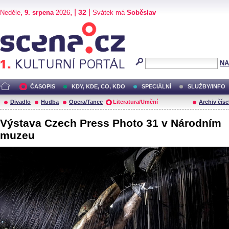
,
, |
|
32
Neděle
9. srpena
2026
Svátek má
Soběslav
Scéna.cz
NA
ČASOPIS
KDY, KDE, CO, KDO
SPECIÁLNÍ
SLUŽBY/INFO
Divadlo
Hudba
Opera/Tanec
Literatura/Umění
Archiv číse
Výstava Czech Press Photo 31 v Národním
muzeu