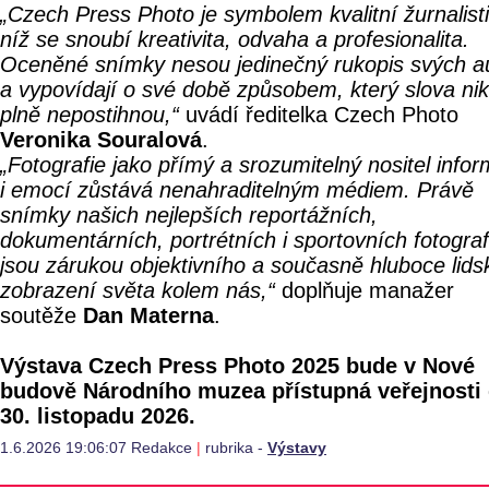
„Czech Press Photo je symbolem kvalitní žurnalisti
níž se snoubí kreativita, odvaha a profesionalita.
Oceněné snímky nesou jedinečný rukopis svých a
a vypovídají o své době způsobem, který slova ni
plně nepostihnou,“
uvádí ředitelka Czech Photo
Veronika Souralová
.
„Fotografie jako přímý a srozumitelný nositel infor
i emocí zůstává nenahraditelným médiem. Právě
snímky našich nejlepších reportážních,
dokumentárních, portrétních i sportovních fotogra
jsou zárukou objektivního a současně hluboce lid
zobrazení světa kolem nás,“
doplňuje manažer
soutěže
Dan Materna
.
Výstava Czech Press Photo 2025 bude v Nové
budově Národního muzea přístupná veřejnosti
30. listopadu 2026.
1.6.2026 19:06:07 Redakce
|
rubrika -
Výstavy