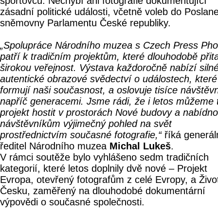
sportovců. Nechybí ani fotografie dokumentující
zásadní politické události, včetně voleb do Poslan
sněmovny Parlamentu České republiky.
„Spolupráce Národního muzea s Czech Press Pho
patří k tradičním projektům, které dlouhodobě přita
širokou veřejnost. Výstava každoročně nabízí siln
autentické obrazové svědectví o událostech, které
formují naši současnost, a oslovuje tisíce návštěv
napříč generacemi. Jsme rádi, že i letos můžeme 
projekt hostit v prostorách Nové budovy a nabídno
návštěvníkům výjimečný pohled na svět
prostřednictvím současné fotografie,“
říká generál
ředitel Národního muzea
Michal Lukeš
.
V rámci soutěže bylo vyhlášeno sedm tradičních
kategorií, které letos doplnily dvě nové – Projekt
Evropa, otevřený fotografům z celé Evropy, a Živo
Česku, zaměřený na dlouhodobé dokumentární
výpovědi o současné společnosti.