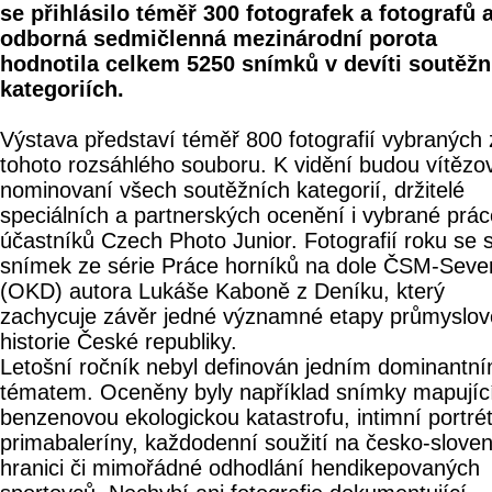
se přihlásilo téměř 300 fotografek a fotografů 
odborná sedmičlenná mezinárodní porota
hodnotila celkem 5250 snímků v devíti soutěžn
kategoriích.
Výstava představí téměř 800 fotografií vybraných 
tohoto rozsáhlého souboru. K vidění budou vítězov
nominovaní všech soutěžních kategorií, držitelé
speciálních a partnerských ocenění i vybrané prác
účastníků Czech Photo Junior. Fotografií roku se s
snímek ze série Práce horníků na dole ČSM-Seve
(OKD) autora Lukáše Kaboně z Deníku, který
zachycuje závěr jedné významné etapy průmyslov
historie České republiky.
Letošní ročník nebyl definován jedním dominantn
tématem. Oceněny byly například snímky mapujíc
benzenovou ekologickou katastrofu, intimní portré
primabaleríny, každodenní soužití na česko-slove
hranici či mimořádné odhodlání hendikepovaných