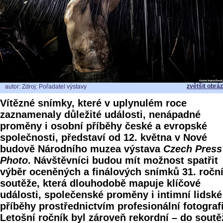
zvětšit obrá
autor: Zdroj: Pořadatel výstavy
Vítězné snímky, které v uplynulém roce
zaznamenaly důležité události, nenápadné
proměny i osobní příběhy české a evropské
společnosti, představí od 12. května v Nové
budově Národního muzea výstava
Czech Press
Photo
. Návštěvníci budou mít možnost spatřit
výběr oceněných a finálových snímků 31. ročn
soutěže, která dlouhodobě mapuje klíčové
události, společenské proměny i intimní lidské
příběhy prostřednictvím profesionální fotografi
Letošní ročník byl zároveň rekordní – do soutě